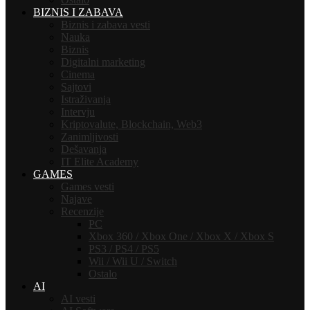
BIZNIS I ZABAVA
Biznis i zabava vesti
Nauka
Biznis
Digitalni marketing
Cinema
Sajtovi
Istraživanja
Intervju
Kriptovalute, Blockchain, Web3
Zanimljivosti
Dešavanja
IT Elite Academy
GAMES
Games vesti
Najave
Recenzije
PC
Xbox 360 / Xbox One / Xbox X / Xbox S
PS3 / PS4 / PS5
Wii / Wii U / Switch
Ostalo
AI
AI vesti