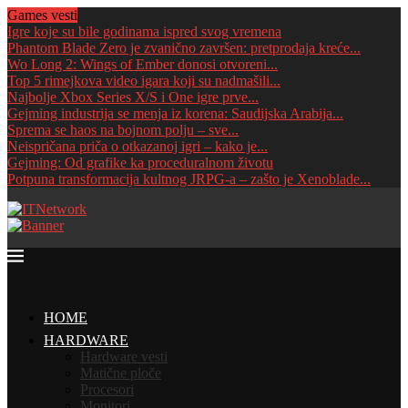
Games vesti
Igre koje su bile godinama ispred svog vremena
Phantom Blade Zero je zvanično završen: pretprodaja kreće...
Wo Long 2: Wings of Ember donosi otvoreni...
Top 5 rimejkova video igara koji su nadmašili...
Najbolje Xbox Series X/S i One igre prve...
Gejming industrija se menja iz korena: Saudijska Arabija...
Sprema se haos na bojnom polju – sve...
Neispričana priča o otkazanoj igri – kako je...
Gejming: Od grafike ka proceduralnom životu
Potpuna transformacija kultnog JRPG-a – zašto je Xenoblade...
HOME
HARDWARE
Hardware vesti
Matične ploče
Procesori
Monitori