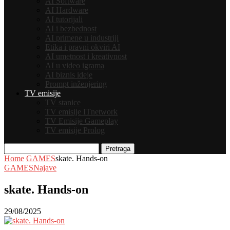
AI Software
AI Hardware
AI tutorijali
AI i bezbednost
AI primene u industriji
Etika i pravni okviri AI
AI umetnost i kreativnost
AI u video igrama
AI biznis ideje
Prompt inženjering
TV emisije
TV stanice
TV emisije ITnetwork
TV Emisije Gameplay
TV emisije Prolog
Pretraga
Home
GAMES
skate. Hands-on
GAMES
Najave
skate. Hands-on
29/08/2025