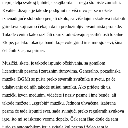
neprijatelja svakog ljubitelja skejtborda — nego što biste zamislili.
Kvalitet dizajna je takođe podignut na viši nivo jer se možete
iznenađujuće slobodno penjati okolo, sa više tajnih skokova i slatkih
grindova koji samo čekaju da ih preduzimljivi avanturista pronađe.
Takođe cenim kako različiti okruzi odražavaju specifičnosti lokalne
Ekipe, pa tako lokacija bandi koje vole grind ima mnogo cevi, šina i
čeličnih žica, na primer.
Muzički, skate. je takođe ispunio očekivanja, sa gomilom
licenciranih pesama i zaraznim ritmovima. Generalno, pozadinska
muzika (BGM) se pušta preko stvarnih zvučnika u svetu, pa će
udaljavanje od njih takođe utišati muziku. Ako priđete tik uz
muzički izvor, međutim, videćete i naziv pesme i ime benda, ali
takođe možete i „zgrabiti“ muziku. Jednom uhvaćena, izabrana
pesma će tada ispuniti svet, sada svirajući preko regularnih zvukova
igre, što mi se iskreno veoma dopalo. Čak sam išao dotle da sam
jurio za automobilom jer je svirala kul pesma i želeo sam je.