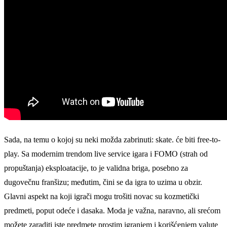
Sada, na temu o kojoj su neki možda zabrinuti: skate. će biti free-to-
play. Sa modernim trendom live service igara i FOMO (strah od
propuštanja) eksploatacije, to je validna briga, posebno za
dugovečnu franšizu; međutim, čini se da igra to uzima u obzir.
Glavni aspekt na koji igrači mogu trošiti novac su kozmetički
predmeti, poput odeće i dasaka. Moda je važna, naravno, ali srećom
možete zaraditi iste predmete prostim igranjem i korišćenjem valute