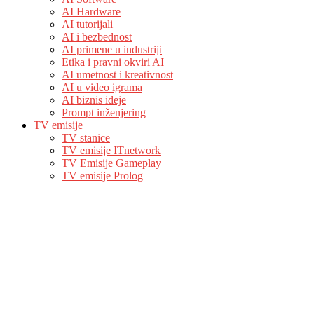
AI Hardware
AI tutorijali
AI i bezbednost
AI primene u industriji
Etika i pravni okviri AI
AI umetnost i kreativnost
AI u video igrama
AI biznis ideje
Prompt inženjering
TV emisije
TV stanice
TV emisije ITnetwork
TV Emisije Gameplay
TV emisije Prolog