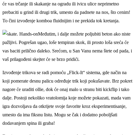
će vas trčanje ili skakanje na ogradu ili ivicu ulice neprimetno
prebaciti u grind ili drugi trik, umesto da padnete na nos, što cenim!
To čini izvođenje komboa fluidnijim i ne prekida tok kretanja.
Međutim, i dalje možete poljubiti beton ako niste
pažljivi. Pogrešan ugao, loše tempiran skok, ili prosto loša sreća će
vas baciti prilično daleko. Srećom, u San Vanu nema štete od pada, i
vaš prilagođeni skejter će se brzo pridići.
Izvođenje trikova se radi pomoću „Flick-It“ sistema, gde način na
koji pomerate desnu palicu određuje trik koji pokušavate. Brz pokret
nagore će uraditi ollie, dok će onaj malo u stranu biti kickflip i tako
dalje. Postoji nekoliko vratolomija koje možete pokazati, mada vam
igra dozvoljava da otkrijete svoje favorite kroz eksperimentisanje,
umesto da ima fiksnu listu. Mogu se čak i dodatno poboljšati
dodavanjem spina ili graba!