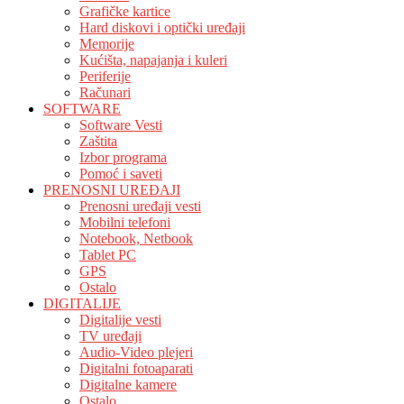
Grafičke kartice
Hard diskovi i optički uređaji
Memorije
Kućišta, napajanja i kuleri
Periferije
Računari
SOFTWARE
Software Vesti
Zaštita
Izbor programa
Pomoć i saveti
PRENOSNI UREĐAJI
Prenosni uređaji vesti
Mobilni telefoni
Notebook, Netbook
Tablet PC
GPS
Ostalo
DIGITALIJE
Digitalije vesti
TV uređaji
Audio-Video plejeri
Digitalni fotoaparati
Digitalne kamere
Ostalo