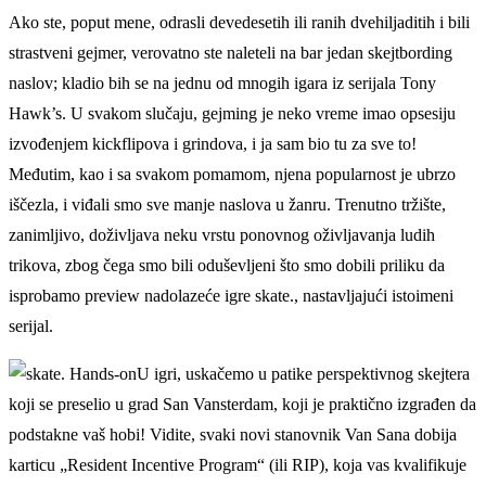
Ako ste, poput mene, odrasli devedesetih ili ranih dvehiljaditih i bili
strastveni gejmer, verovatno ste naleteli na bar jedan skejtbording
naslov; kladio bih se na jednu od mnogih igara iz serijala Tony
Hawk’s. U svakom slučaju, gejming je neko vreme imao opsesiju
izvođenjem kickflipova i grindova, i ja sam bio tu za sve to!
Međutim, kao i sa svakom pomamom, njena popularnost je ubrzo
iščezla, i viđali smo sve manje naslova u žanru. Trenutno tržište,
zanimljivo, doživljava neku vrstu ponovnog oživljavanja ludih
trikova, zbog čega smo bili oduševljeni što smo dobili priliku da
isprobamo preview nadolazeće igre skate., nastavljajući istoimeni
serijal.
U igri, uskačemo u patike perspektivnog skejtera
koji se preselio u grad San Vansterdam, koji je praktično izgrađen da
podstakne vaš hobi! Vidite, svaki novi stanovnik Van Sana dobija
karticu „Resident Incentive Program“ (ili RIP), koja vas kvalifikuje