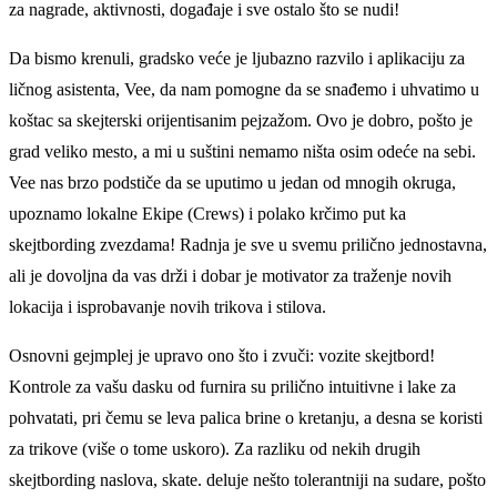
za nagrade, aktivnosti, događaje i sve ostalo što se nudi!
Da bismo krenuli, gradsko veće je ljubazno razvilo i aplikaciju za
ličnog asistenta, Vee, da nam pomogne da se snađemo i uhvatimo u
koštac sa skejterski orijentisanim pejzažom. Ovo je dobro, pošto je
grad veliko mesto, a mi u suštini nemamo ništa osim odeće na sebi.
Vee nas brzo podstiče da se uputimo u jedan od mnogih okruga,
upoznamo lokalne Ekipe (Crews) i polako krčimo put ka
skejtbording zvezdama! Radnja je sve u svemu prilično jednostavna,
ali je dovoljna da vas drži i dobar je motivator za traženje novih
lokacija i isprobavanje novih trikova i stilova.
Osnovni gejmplej je upravo ono što i zvuči: vozite skejtbord!
Kontrole za vašu dasku od furnira su prilično intuitivne i lake za
pohvatati, pri čemu se leva palica brine o kretanju, a desna se koristi
za trikove (više o tome uskoro). Za razliku od nekih drugih
skejtbording naslova, skate. deluje nešto tolerantniji na sudare, pošto