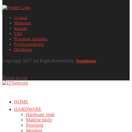
O nama
Marketing
Kontakt
FAQ
Privatnost korisnika
Pravila korišćenja
Disclaimer
Copyright 2017 All Right Reserved by
Joombooz
Nazad na vrh
HOME
HARDWARE
Hardware vesti
Matične ploče
Procesori
Monitori