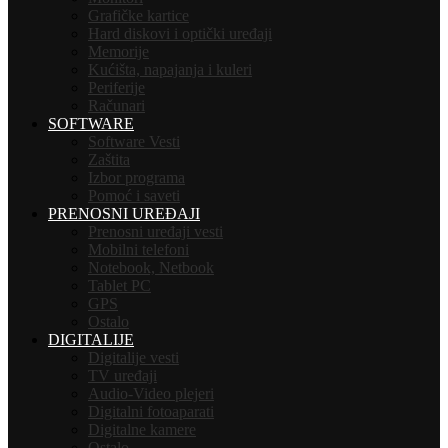
Grafičke kartice
Hard diskovi i optički uređaji
Memorije
Kućišta, napajanja i kuleri
Periferije
Računari
SOFTWARE
Software Vesti
Zaštita
Izbor programa
Pomoć i saveti
PRENOSNI UREĐAJI
Prenosni uređaji vesti
Mobilni telefoni
Notebook, Netbook
Tablet PC
GPS
Ostalo
DIGITALIJE
Digitalije vesti
TV uređaji
Audio-Video plejeri
Digitalni fotoaparati
Digitalne kamere
Ostalo