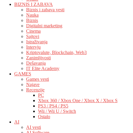
BIZNIS I ZABAVA
Biznis i zabava vesti
Nauka
Biznis
Digitalni marketing
Cinema
Sajtovi
Istraživanja
Intervju
Kriptovalute, Blockchain, Web3
Zanimljivosti
Dešavanja
IT Elite Academy
GAMES
Games vesti
Najave
Recenzije
PC
Xbox 360 / Xbox One / Xbox X / Xbox S
PS3 / PS4 / PS5
Wii / Wii U / Switch
Ostalo
AI
AI vesti
AI Software