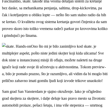
Fascinantno, skate. takođe ima veoma detaljan sistem za kretanje
bez daske, sa mehanikama penjanja, saltima, drop-kickovima, pa
čak i kotrljanjem u obliku lopte — nešto što sam stalno radio da bih
se kretao. O kvalitetu ovog sistema kretanja govori činjenica da sam
proveo skoro isto toliko vremena radeći parkur po krovovima koliko
i grindujući po šinama.
Ono što mi je bilo zanimljivo kod skate. je
multiplejer aspekt, pošto niste jedini skejter koji kida ulicama! Sve
dok niste u instanciranoj misiji ili oflajn, možete naleteti na druge
igrače koji rade svoje ili učestvuju u aktivnostima. Tokom preview-
a, bilo je pomalo prazno, što je razumljivo, ali vidim da bi moglo biti
prilično zabavno imati gomilu ljudi koji izvode trikove unaokolo!
Sam grad San Vansterdam je sjajno okruženje. Iako je očigledno
grad skejtera za skejtere, i dalje deluje kao pravo mesto sa životom:
automobili prolaze, pešaci šetaju, i ima više stepenica — smrtnog