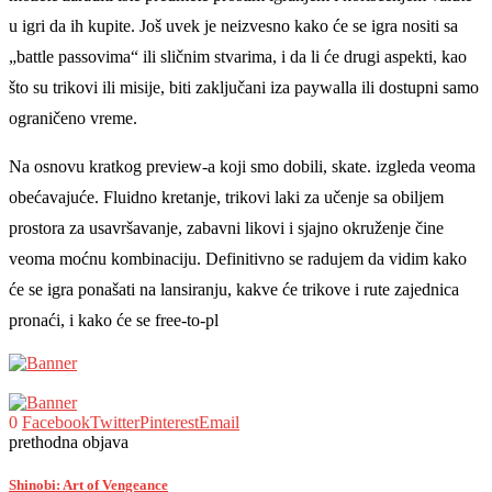
u igri da ih kupite. Još uvek je neizvesno kako će se igra nositi sa
„battle passovima“ ili sličnim stvarima, i da li će drugi aspekti, kao
što su trikovi ili misije, biti zaključani iza paywalla ili dostupni samo
ograničeno vreme.
Na osnovu kratkog preview-a koji smo dobili, skate. izgleda veoma
obećavajuće. Fluidno kretanje, trikovi laki za učenje sa obiljem
prostora za usavršavanje, zabavni likovi i sjajno okruženje čine
veoma moćnu kombinaciju. Definitivno se radujem da vidim kako
će se igra ponašati na lansiranju, kakve će trikove i rute zajednica
pronaći, i kako će se free-to-pl
0
Facebook
Twitter
Pinterest
Email
prethodna objava
Shinobi: Art of Vengeance