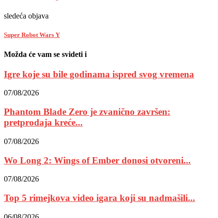
sledeća objava
Super Robot Wars Y
Možda će vam se svideti i
Igre koje su bile godinama ispred svog vremena
07/08/2026
Phantom Blade Zero je zvanično završen:
pretprodaja kreće...
07/08/2026
Wo Long 2: Wings of Ember donosi otvoreni...
07/08/2026
Top 5 rimejkova video igara koji su nadmašili...
06/08/2026