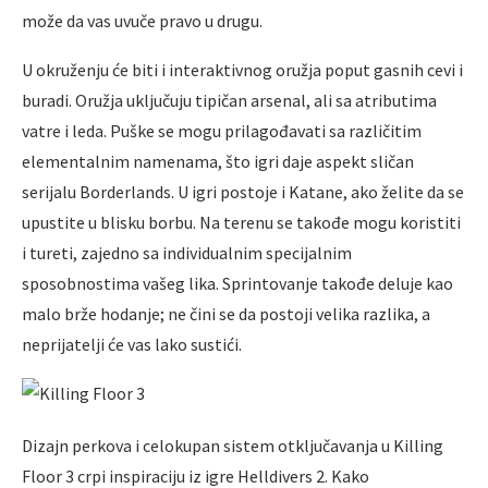
može da vas uvuče pravo u drugu.
U okruženju će biti i interaktivnog oružja poput gasnih cevi i
buradi. Oružja uključuju tipičan arsenal, ali sa atributima
vatre i leda. Puške se mogu prilagođavati sa različitim
elementalnim namenama, što igri daje aspekt sličan
serijalu Borderlands. U igri postoje i Katane, ako želite da se
upustite u blisku borbu. Na terenu se takođe mogu koristiti
i tureti, zajedno sa individualnim specijalnim
sposobnostima vašeg lika. Sprintovanje takođe deluje kao
malo brže hodanje; ne čini se da postoji velika razlika, a
neprijatelji će vas lako sustići.
Dizajn perkova i celokupan sistem otključavanja u Killing
Floor 3 crpi inspiraciju iz igre Helldivers 2. Kako