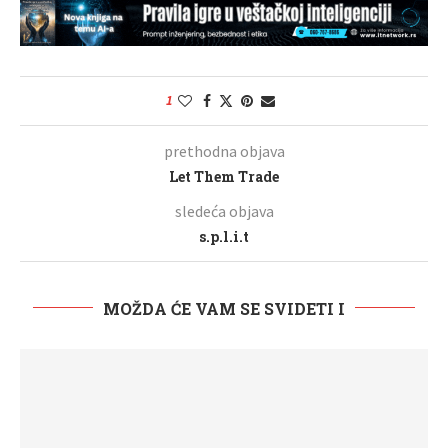
1
prethodna objava
Let Them Trade
sledeća objava
s.p.l.i.t
MOŽDA ĆE VAM SE SVIDETI I