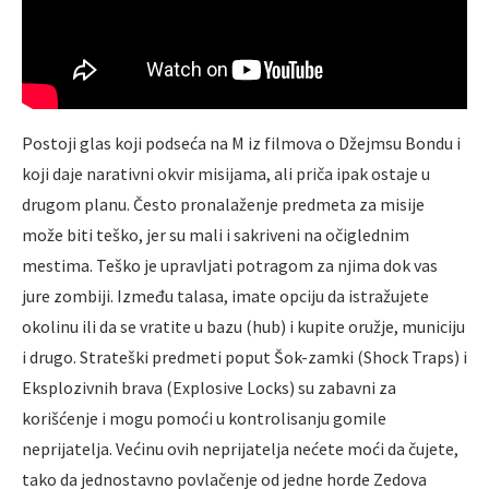
Postoji glas koji podseća na M iz filmova o Džejmsu Bondu i
koji daje narativni okvir misijama, ali priča ipak ostaje u
drugom planu. Često pronalaženje predmeta za misije
može biti teško, jer su mali i sakriveni na očiglednim
mestima. Teško je upravljati potragom za njima dok vas
jure zombiji. Između talasa, imate opciju da istražujete
okolinu ili da se vratite u bazu (hub) i kupite oružje, municiju
i drugo. Strateški predmeti poput Šok-zamki (Shock Traps) i
Eksplozivnih brava (Explosive Locks) su zabavni za
korišćenje i mogu pomoći u kontrolisanju gomile
neprijatelja. Većinu ovih neprijatelja nećete moći da čujete,
tako da jednostavno povlačenje od jedne horde Zedova