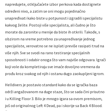
napredujete, otključaćete izbor perkova kada dostignete
određeni nivo, a zatim se oni mogu pojedinačno
unapređivati kako biste u potpunosti izgradili specijalistu
kakvog želite. Postoji više specijalista, ali čudno je što
morate da zaronite u menije da biste ih otkrili. Takođe, s
obzirom na vreme potrebno za unapređivanje jednog
specijaliste, verovatno se ne isplati previše rasipati trud na
više njih. Sve se svodi na rano testiranje specijalnih
sposobnosti i odabir onoga što vam najviše odgovara. Igrači
koji vole da kompletiraju sve imaće dovoljno vremena da
prođu kroz svakog od njih i ostanu dugo zaokupljeni igrom.
Helldivers je postavio standard kako da se igračka baza
održi angažovanom na duge staze, što se sada čini prisutno
i u Killing Floor 3. Bilo je mnogo igara sa ovom premisom,
još od originalnog Left 4 Dead, pa i skorije sa Back 4 Blood.