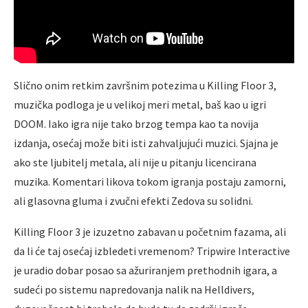
Slično onim retkim završnim potezima u Killing Floor 3,
muzička podloga je u velikoj meri metal, baš kao u igri
DOOM. Iako igra nije tako brzog tempa kao ta novija
izdanja, osećaj može biti isti zahvaljujući muzici. Sjajna je
ako ste ljubitelj metala, ali nije u pitanju licencirana
muzika. Komentari likova tokom igranja postaju zamorni,
ali glasovna gluma i zvučni efekti Zedova su solidni.
Killing Floor 3 je izuzetno zabavan u početnim fazama, ali
da li će taj osećaj izbledeti vremenom? Tripwire Interactive
je uradio dobar posao sa ažuriranjem prethodnih igara, a
sudeći po sistemu napredovanja nalik na Helldivers,