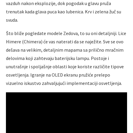
vazduh nakon eksplozije, dok pogodak u glavu pruža
trenutak kada glava puca kao lubenica. Krv i zelena žuč su
svuda.
Što bliže pogledate modele Zedova, to su oni detaljniji. Lice
Himere (Chimera) će vas naterati da se naježite. Sve se ovo
dešava na velikim, detaljnim mapama sa prilično mračnim
delovima koji zahtevaju baterijsku lampu. Postoje i
unutrašnje i spoljašnje oblasti koje koriste različite tipove
osvetljenja. Igranje na OLED ekranu pružiće prelepo
vizuelno iskustvo zahvaljujući implementaciji osvetljenja.