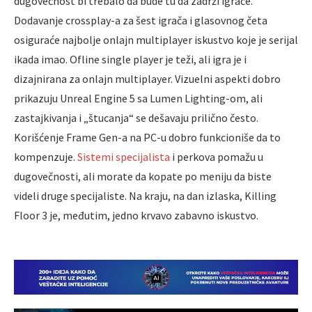
dugovečnost bi trebalo da bude tu da zadrži igrače.
Dodavanje crossplay-a za šest igrača i glasovnog četa
osiguraće najbolje onlajn multiplayer iskustvo koje je serijal
ikada imao. Ofline single player je teži, ali igra je i
dizajnirana za onlajn multiplayer. Vizuelni aspekti dobro
prikazuju Unreal Engine 5 sa Lumen Lighting-om, ali
zastajkivanja i „štucanja“ se dešavaju prilično često.
Korišćenje Frame Gen-a na PC-u dobro funkcioniše da to
kompenzuje.
Sistemi specijalista
i perkova pomažu u
dugovečnosti, ali morate da kopate po meniju da biste
videli druge specijaliste. Na kraju, na dan izlaska, Killing
Floor 3 je, međutim, jedno krvavo zabavno iskustvo.