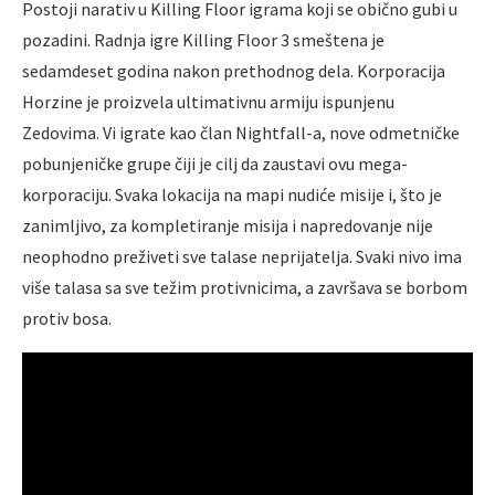
Postoji narativ u Killing Floor igrama koji se obično gubi u
pozadini. Radnja igre Killing Floor 3 smeštena je
sedamdeset godina nakon prethodnog dela. Korporacija
Horzine je proizvela ultimativnu armiju ispunjenu
Zedovima. Vi igrate kao član Nightfall-a, nove odmetničke
pobunjeničke grupe čiji je cilj da zaustavi ovu mega-
korporaciju. Svaka lokacija na mapi nudiće misije i, što je
zanimljivo, za kompletiranje misija i napredovanje nije
neophodno preživeti sve talase neprijatelja. Svaki nivo ima
više talasa sa sve težim protivnicima, a završava se borbom
protiv bosa.