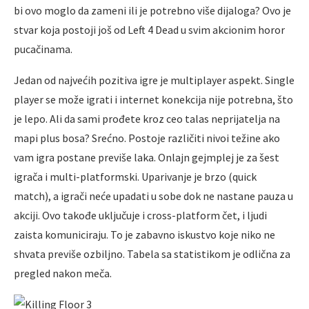
bi ovo moglo da zameni ili je potrebno više dijaloga? Ovo je
stvar koja postoji još od Left 4 Dead u svim akcionim horor
pucačinama.
Jedan od najvećih pozitiva igre je multiplayer aspekt. Single
player se može igrati i internet konekcija nije potrebna, što
je lepo. Ali da sami prođete kroz ceo talas neprijatelja na
mapi plus bosa? Srećno. Postoje različiti nivoi težine ako
vam igra postane previše laka. Onlajn gejmplej je za šest
igrača i multi-platformski. Uparivanje je brzo (quick
match), a igrači neće upadati u sobe dok ne nastane pauza u
akciji. Ovo takođe uključuje i cross-platform čet, i ljudi
zaista komuniciraju. To je zabavno iskustvo koje niko ne
shvata previše ozbiljno. Tabela sa statistikom je odlična za
pregled nakon meča.