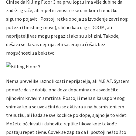
Čini se da Killing Floor 3 na prvu loptu ima više dubine da
zadrži igrače, ali repetitivnost će se u nekom trenutku
sigurno pojaviti. Postoji retka opcija za izvođenje završnog
poteza (finishing move), slično kao u igri DOOM, ali
neprijatelji vas mogu pregaziti ako su u blizini. Takođe,
dešava se da vas neprijatelji sateraju u ćošak bez
mogućnosti za bekstvo.
Nema prevelike raznolikosti neprijatelja, ali M.E.A.T. System
pomaže da se dobije ona doza dopamina dok svedočite
njihovim krvavim smrtima. Postoji i mehanika usporenog
snimka koja se uvek čini da se aktivira u najbesmislenijem
trenutku, ali kada se sve kockice poklope, sjajno je to videti.
Možete očekivati i duhovite replike likova koje takođe
postaju repetitivne. Čovek se zapita da li postoji nešto što