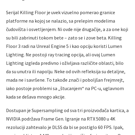
Serijal Killing Floor je uvek vizuelno pomerao granice
platforme na kojoj se nalazio, sa prelepim modelima
čudovišta i osvetljenjem. Ni ovde nije drugačije, a za one koji
su bili zabrinuti tokom bete – zato se i zove beta. Killing
Floor 3 radi na Unreal Engine 5 i kao opciju koristi Lumen
Lighting. Ne postoji ray tracing opcija, ali ovaj Lumen
Lighting izgleda predivno i oživljava različite oblasti, bilo
da su unutra ili napolju. Neke od ovih refleksija su detaljne,
mada ne i savršene. To takođe znači i poboljšan frejmrejt,
iako postoje problemi sa „štucanjem“ na PC-u, uglavnom
kada se dešava mnogo akcije.
Dostupan je Supersampling od sva tri proizvođača kartica, a
NVIDIA podržava Frame Gen. Igranje na RTX 5080 u 4K
rezoluciji zahtevalo je DLSS da bi se postiglo 60 FPS. Ipak,