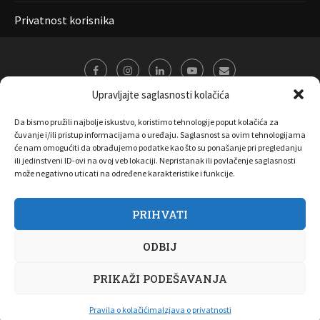
Privatnost korisnika
Upravljajte saglasnosti kolačića
Da bismo pružili najbolje iskustvo, koristimo tehnologije poput kolačića za
čuvanje i/ili pristup informacijama o uređaju. Saglasnost sa ovim tehnologijama
će nam omogućiti da obrađujemo podatke kao što su ponašanje pri pregledanju
ili jedinstveni ID-ovi na ovoj veb lokaciji. Nepristanak ili povlačenje saglasnosti
može negativno uticati na određene karakteristike i funkcije.
PRIHVATI
O nama
Marketing
Kontakt
FAQ
Privatnost korisnika
ODBIJ
Pravila korišćenja
Disclaimer
Copyright 2017 All Right Reserved by
Joombooz
PRIKAŽI PODEŠAVANJA
NAZAD NA VRH
Pravila o kolačićima
Izjava o privatnosti