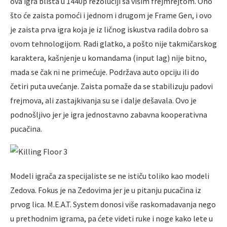
ova igra blista u 1440p rezoluciji sa višim frejmrejtom. Ono
što će zaista pomoći i jednom i drugom je Frame Gen, i ovo
je zaista prva igra koja je iz ličnog iskustva radila dobro sa
ovom tehnologijom. Radi glatko, a pošto nije takmičarskog
karaktera, kašnjenje u komandama (input lag) nije bitno,
mada se čak ni ne primećuje. Podržava auto opciju ili do
četiri puta uvećanje. Zaista pomaže da se stabilizuju padovi
frejmova, ali zastajkivanja su se i dalje dešavala. Ovo je
podnošljivo jer je igra jednostavno zabavna kooperativna
pucačina.
Modeli igrača za specijaliste se ne ističu toliko kao modeli
Zedova. Fokus je na Zedovima jer je u pitanju pucačina iz
prvog lica. M.E.A.T. System donosi više raskomadavanja nego
u prethodnim igrama, pa ćete videti ruke i noge kako lete u