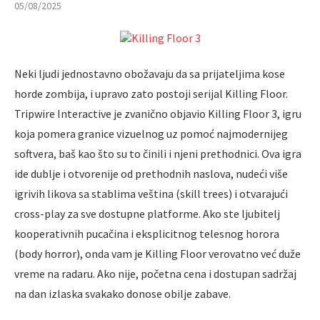
05/08/2025
Neki ljudi jednostavno obožavaju da sa prijateljima kose
horde zombija, i upravo zato postoji serijal Killing Floor.
Tripwire Interactive je zvanično objavio Killing Floor 3, igru
koja pomera granice vizuelnog uz pomoć najmodernijeg
softvera, baš kao što su to činili i njeni prethodnici. Ova igra
ide dublje i otvorenije od prethodnih naslova, nudeći više
igrivih likova sa stablima veština (skill trees) i otvarajući
cross-play za sve dostupne platforme. Ako ste ljubitelj
kooperativnih pucačina i eksplicitnog telesnog horora
(body horror), onda vam je Killing Floor verovatno već duže
vreme na radaru. Ako nije, početna cena i dostupan sadržaj
na dan izlaska svakako donose obilje zabave.