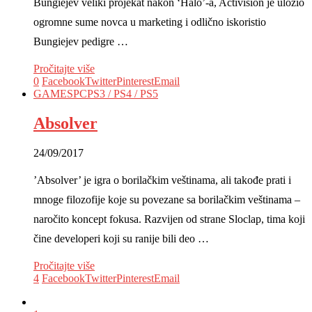
Bungiejev veliki projekat nakon ‘Halo’-a, Activision je uložio
ogromne sume novca u marketing i odlično iskoristio
Bungiejev pedigre …
Pročitajte više
0
Facebook
Twitter
Pinterest
Email
GAMES
PC
PS3 / PS4 / PS5
Absolver
24/09/2017
’Absolver’ je igra o borilačkim veštinama, ali takođe prati i
mnoge filozofije koje su povezane sa borilačkim veštinama –
naročito koncept fokusa. Razvijen od strane Sloclap, tima koji
čine developeri koji su ranije bili deo …
Pročitajte više
4
Facebook
Twitter
Pinterest
Email