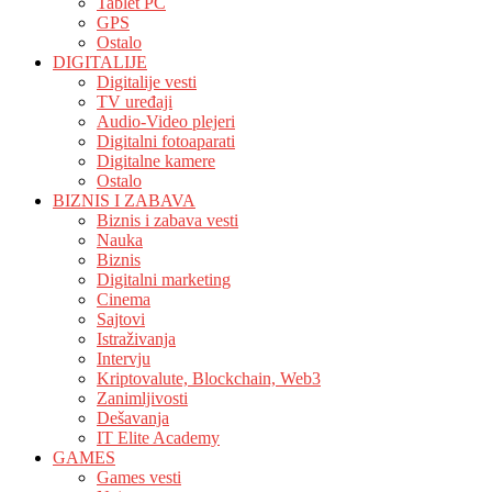
Tablet PC
GPS
Ostalo
DIGITALIJE
Digitalije vesti
TV uređaji
Audio-Video plejeri
Digitalni fotoaparati
Digitalne kamere
Ostalo
BIZNIS I ZABAVA
Biznis i zabava vesti
Nauka
Biznis
Digitalni marketing
Cinema
Sajtovi
Istraživanja
Intervju
Kriptovalute, Blockchain, Web3
Zanimljivosti
Dešavanja
IT Elite Academy
GAMES
Games vesti