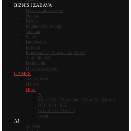
BIZNIS I ZABAVA
Biznis i zabava vesti
Nauka
Biznis
Digitalni marketing
Cinema
Sajtovi
Istraživanja
Intervju
Kriptovalute, Blockchain, Web3
Zanimljivosti
Dešavanja
IT Elite Academy
GAMES
Games vesti
Najave
Opisi
PC
Xbox 360 / Xbox One / Xbox X / Xbox S
PS3 / PS4 / PS5
Wii / Wii U / Switch
Ostalo
AI
AI vesti