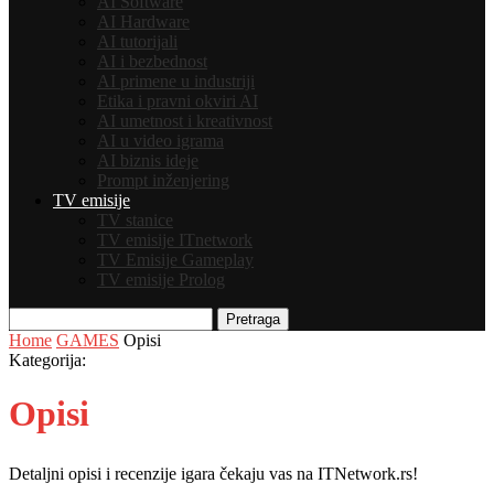
AI Software
AI Hardware
AI tutorijali
AI i bezbednost
AI primene u industriji
Etika i pravni okviri AI
AI umetnost i kreativnost
AI u video igrama
AI biznis ideje
Prompt inženjering
TV emisije
TV stanice
TV emisije ITnetwork
TV Emisije Gameplay
TV emisije Prolog
Pretraga
Home
GAMES
Opisi
Kategorija:
Opisi
Detaljni opisi i recenzije igara čekaju vas na ITNetwork.rs!