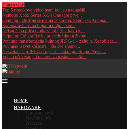
Games vesti
Top 5 rimejkova video igara koji su nadmašili...
Najbolje Xbox Series X/S i One igre prve...
Gejming industrija se menja iz korena: Saudijska Arabija...
Sprema se haos na bojnom polju – sve...
Neispričana priča o otkazanoj igri – kako je...
Gejming: Od grafike ka proceduralnom životu
Potpuna transformacija kultnog JRPG-a – zašto je Xenoblade...
Povratak u svet košmara – šta sve znamo...
Nesvakidašnji JRPG projekat – kako igra Stupid Never...
Velika očekivanja i planovi za nastavak – šta...
HOME
HARDWARE
Hardware vesti
Matične ploče
Procesori
Monitori