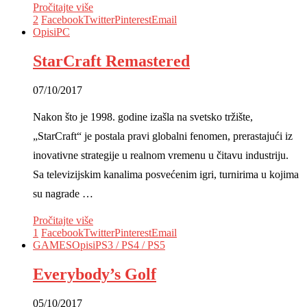
Pročitajte više
2
Facebook
Twitter
Pinterest
Email
Opisi
PC
StarCraft Remastered
07/10/2017
Nakon što je 1998. godine izašla na svetsko tržište,
„StarCraft“ je postala pravi globalni fenomen, prerastajući iz
inovativne strategije u realnom vremenu u čitavu industriju.
Sa televizijskim kanalima posvećenim igri, turnirima u kojima
su nagrade …
Pročitajte više
1
Facebook
Twitter
Pinterest
Email
GAMES
Opisi
PS3 / PS4 / PS5
Everybody’s Golf
05/10/2017