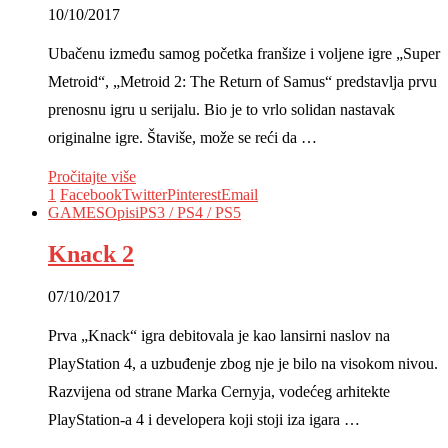
10/10/2017
Ubačenu između samog početka franšize i voljene igre „Super
Metroid“, „Metroid 2: The Return of Samus“ predstavlja prvu
prenosnu igru u serijalu. Bio je to vrlo solidan nastavak
originalne igre. Štaviše, može se reći da …
Pročitajte više
1
Facebook
Twitter
Pinterest
Email
GAMES
Opisi
PS3 / PS4 / PS5
Knack 2
07/10/2017
Prva „Knack“ igra debitovala je kao lansirni naslov na
PlayStation 4, a uzbuđenje zbog nje je bilo na visokom nivou.
Razvijena od strane Marka Cernyja, vodećeg arhitekte
PlayStation-a 4 i developera koji stoji iza igara …