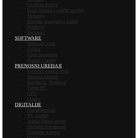
Grafičke kartice
Hard diskovi i optički uređaji
Memorije
Kućišta, napajanja i kuleri
Periferije
Računari
SOFTWARE
Software Vesti
Zaštita
Izbor programa
Pomoć i saveti
PRENOSNI UREĐAJI
Prenosni uređaji vesti
Mobilni telefoni
Notebook, Netbook
Tablet PC
GPS
Ostalo
DIGITALIJE
Digitalije vesti
TV uređaji
Audio-Video plejeri
Digitalni fotoaparati
Digitalne kamere
Ostalo