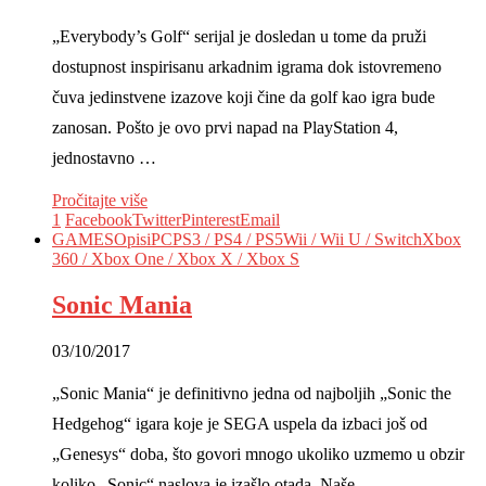
„Everybody’s Golf“ serijal je dosledan u tome da pruži
dostupnost inspirisanu arkadnim igrama dok istovremeno
čuva jedinstvene izazove koji čine da golf kao igra bude
zanosan. Pošto je ovo prvi napad na PlayStation 4,
jednostavno …
Pročitajte više
1
Facebook
Twitter
Pinterest
Email
GAMES
Opisi
PC
PS3 / PS4 / PS5
Wii / Wii U / Switch
Xbox
360 / Xbox One / Xbox X / Xbox S
Sonic Mania
03/10/2017
„Sonic Mania“ je definitivno jedna od najboljih „Sonic the
Hedgehog“ igara koje je SEGA uspela da izbaci još od
„Genesys“ doba, što govori mnogo ukoliko uzmemo u obzir
koliko „Sonic“ naslova je izašlo otada. Naše …