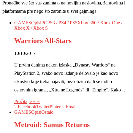
Pronađite sve što vas zanima o najnovijim naslovima, žanrovima i
platformama pre nego što zaronite u svet gejminga.
GAMES
Opisi
PC
PS3 / PS4 / PS5
Xbox 360 / Xbox One /
Xbox X / Xbox S
Warriors All-Stars
10/10/2017
U prvim danima nakon izlaska „Dynasty Warriors“ na
PlayStation 2, svako novo izdanje delovalo je kao novo
iskustvo koje treba najaviti, bez obzira da li se radi o
osnovnim igrama, „Xtreme Legends“ ili „Empire“. Kako …
Pročitajte više
2
Facebook
Twitter
Pinterest
Email
GAMES
Opisi
Ostalo
Metroid: Samus Returns