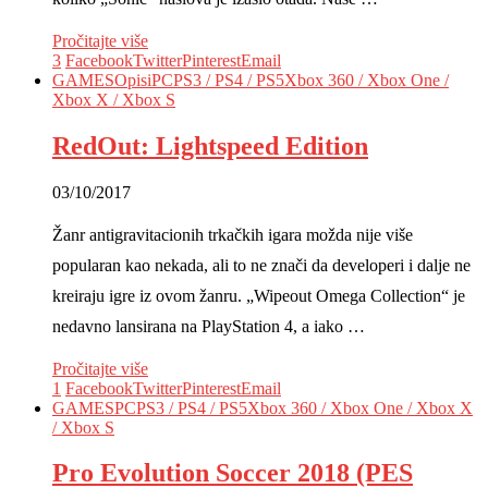
Pročitajte više
3
Facebook
Twitter
Pinterest
Email
GAMES
Opisi
PC
PS3 / PS4 / PS5
Xbox 360 / Xbox One /
Xbox X / Xbox S
RedOut: Lightspeed Edition
03/10/2017
Žanr antigravitacionih trkačkih igara možda nije više
popularan kao nekada, ali to ne znači da developeri i dalje ne
kreiraju igre iz ovom žanru. „Wipeout Omega Collection“ je
nedavno lansirana na PlayStation 4, a iako …
Pročitajte više
1
Facebook
Twitter
Pinterest
Email
GAMES
PC
PS3 / PS4 / PS5
Xbox 360 / Xbox One / Xbox X
/ Xbox S
Pro Evolution Soccer 2018 (PES