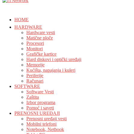
HOME
HARDWARE
Hardware vesti
Matične ploče
Procesori
Monitori
Grafičke kartice
Hard diskovi i optički uređaji
Memorije
Kućišta, napajanja i kuleri
Periferije
Računari
SOFTWARE
Software Vesti
Zaštita
Izbor programa
Pomoć i saveti
PRENOSNI UREĐAJI
Prenosni uređaji vesti
Mobilni telefoni
Notebook, Netbook