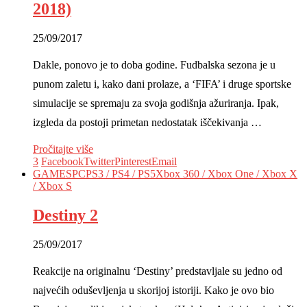
2018)
25/09/2017
Dakle, ponovo je to doba godine. Fudbalska sezona je u
punom zaletu i, kako dani prolaze, a ‘FIFA’ i druge sportske
simulacije se spremaju za svoja godišnja ažuriranja. Ipak,
izgleda da postoji primetan nedostatak iščekivanja …
Pročitajte više
3
Facebook
Twitter
Pinterest
Email
GAMES
PC
PS3 / PS4 / PS5
Xbox 360 / Xbox One / Xbox X
/ Xbox S
Destiny 2
25/09/2017
Reakcije na originalnu ‘Destiny’ predstavljale su jedno od
najvećih oduševljenja u skorijoj istoriji. Kako je ovo bio