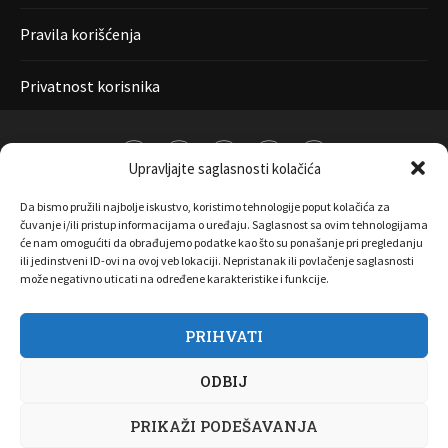
Pravila korišćenja
Privatnost korisnika
Upravljajte saglasnosti kolačića
Da bismo pružili najbolje iskustvo, koristimo tehnologije poput kolačića za
čuvanje i/ili pristup informacijama o uređaju. Saglasnost sa ovim tehnologijama
će nam omogućiti da obrađujemo podatke kao što su ponašanje pri pregledanju
ili jedinstveni ID-ovi na ovoj veb lokaciji. Nepristanak ili povlačenje saglasnosti
može negativno uticati na određene karakteristike i funkcije.
PRIHVATI
O nama
Marketing
Kontakt
FAQ
Privatnost korisnika
ODBIJ
Pravila korišćenja
Disclaimer
PRIKAŽI PODEŠAVANJA
Copyright 2017 All Right Reserved by
Joombooz