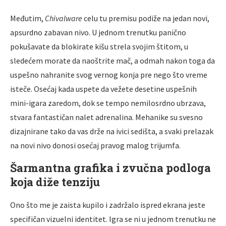
Međutim,
Chivalware
celu tu premisu podiže na jedan novi,
apsurdno zabavan nivo. U jednom trenutku panično
pokušavate da blokirate kišu strela svojim štitom, u
sledećem morate da naoštrite mač, a odmah nakon toga da
uspešno nahranite svog vernog konja pre nego što vreme
isteče. Osećaj kada uspete da vežete desetine uspešnih
mini-igara zaredom, dok se tempo nemilosrdno ubrzava,
stvara fantastičan nalet adrenalina. Mehanike su svesno
dizajnirane tako da vas drže na ivici sedišta, a svaki prelazak
na novi nivo donosi osećaj pravog malog trijumfa.
Šarmantna grafika i zvučna podloga
koja diže tenziju
Ono što me je zaista kupilo i zadržalo ispred ekrana jeste
specifičan vizuelni identitet. Igra se ni u jednom trenutku ne