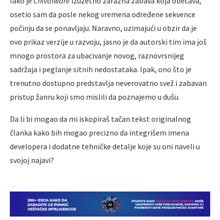
Iako je
Chivalware
izuzetno zarazna zabava koja obećava,
osetio sam da posle nekog vremena određene sekvence
počinju da se ponavljaju. Naravno, uzimajući u obzir da je
ovo prikaz verzije u razvoju, jasno je da autorski tim ima još
mnogo prostora za ubacivanje novog, raznovrsnijeg
sadržaja i peglanje sitnih nedostataka. Ipak, ono što je
trenutno dostupno predstavlja neverovatno svež i zabavan
pristup žanru koji smo mislili da poznajemo u dušu.
Da li bi mogao da mi iskopiraš tačan tekst originalnog
članka kako bih mogao precizno da integrišem imena
developera i dodatne tehničke detalje koje su oni naveli u
svojoj najavi?