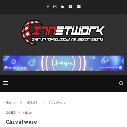
Home
GAMES
Chivalware
GAMES
Najave
Chivalware