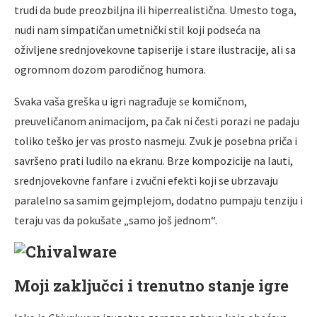
trudi da bude preozbiljna ili hiperrealistična. Umesto toga,
nudi nam simpatičan umetnički stil koji podseća na
oživljene srednjovekovne tapiserije i stare ilustracije, ali sa
ogromnom dozom parodičnog humora.
Svaka vaša greška u igri nagrađuje se komičnom,
preuveličanom animacijom, pa čak ni česti porazi ne padaju
toliko teško jer vas prosto nasmeju. Zvuk je posebna priča i
savršeno prati ludilo na ekranu. Brze kompozicije na lauti,
srednjovekovne fanfare i zvučni efekti koji se ubrzavaju
paralelno sa samim gejmplejom, dodatno pumpaju tenziju i
teraju vas da pokušate „samo još jednom“.
Moji zaključci i trenutno stanje igre