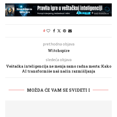
0
prethodna objava
Witchspire
sledeća objava
Veštačka inteligencija ne menja samo radna mesta: Kako
AI transformiše naš način razmišljanja
MOŽDA ĆE VAM SE SVIDETI I