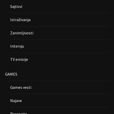
Sajtovi
Istraživanja
Zanimljivosti
Intervju
TV emisije
GAMES
Games vesti
Najave
Recenzije