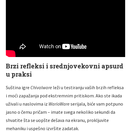
Brzi refleksi i srednjovekovni apsurd
u praksi
Suština igre
Chivalware
leži u testiranju vaših brzih refleksa
i moći zapažanja pod ekstremnim pritiskom. Ako ste ikada
uživali u naslovima iz
WarioWare
serijala, biće vam potpuno
jasno o čemu pričam – imate svega nekoliko sekundi da
shvatite šta se uopšte dešava na ekranu, prokljuvite
mehaniku i uspešno izvršite zadatak.