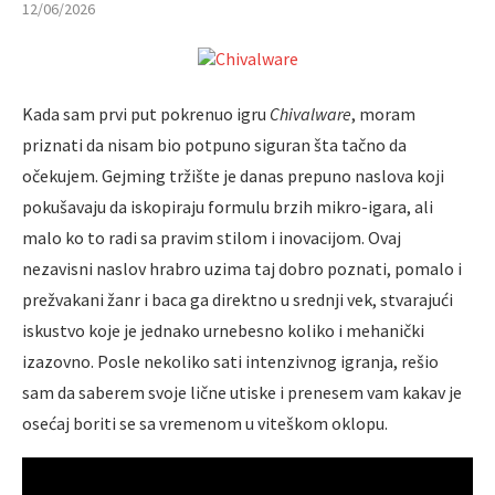
12/06/2026
Kada sam prvi put pokrenuo igru
Chivalware
, moram
priznati da nisam bio potpuno siguran šta tačno da
očekujem. Gejming tržište je danas prepuno naslova koji
pokušavaju da iskopiraju formulu brzih mikro-igara, ali
malo ko to radi sa pravim stilom i inovacijom. Ovaj
nezavisni naslov hrabro uzima taj dobro poznati, pomalo i
prežvakani žanr i baca ga direktno u srednji vek, stvarajući
iskustvo koje je jednako urnebesno koliko i mehanički
izazovno. Posle nekoliko sati intenzivnog igranja, rešio
sam da saberem svoje lične utiske i prenesem vam kakav je
osećaj boriti se sa vremenom u viteškom oklopu.