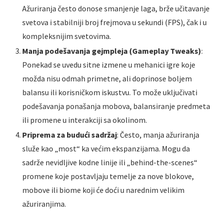
Ažuriranja često donose smanjenje laga, brže učitavanje
svetova i stabilniji broj frejmova u sekundi (FPS), čak i u
kompleksnijim svetovima.
Manja podešavanja gejmpleja (Gameplay Tweaks)
:
Ponekad se uvedu sitne izmene u mehanici igre koje
možda nisu odmah primetne, ali doprinose boljem
balansu ili korisničkom iskustvu. To može uključivati
podešavanja ponašanja mobova, balansiranje predmeta
ili promene u interakciji sa okolinom.
Priprema za budući sadržaj
: Često, manja ažuriranja
služe kao „most“ ka većim ekspanzijama. Mogu da
sadrže nevidljive kodne linije ili „behind-the-scenes“
promene koje postavljaju temelje za nove blokove,
mobove ili biome koji će doći u narednim velikim
ažuriranjima.