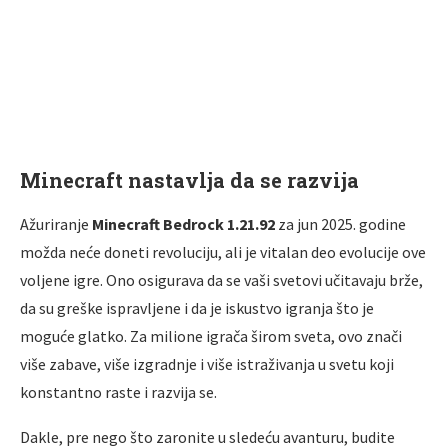
Minecraft nastavlja da se razvija
Ažuriranje
Minecraft Bedrock 1.21.92
za jun 2025. godine
možda neće doneti revoluciju, ali je vitalan deo evolucije ove
voljene igre. Ono osigurava da se vaši svetovi učitavaju brže,
da su greške ispravljene i da je iskustvo igranja što je
moguće glatko. Za milione igrača širom sveta, ovo znači
više zabave, više izgradnje i više istraživanja u svetu koji
konstantno raste i razvija se.
Dakle, pre nego što zaronite u sledeću avanturu, budite