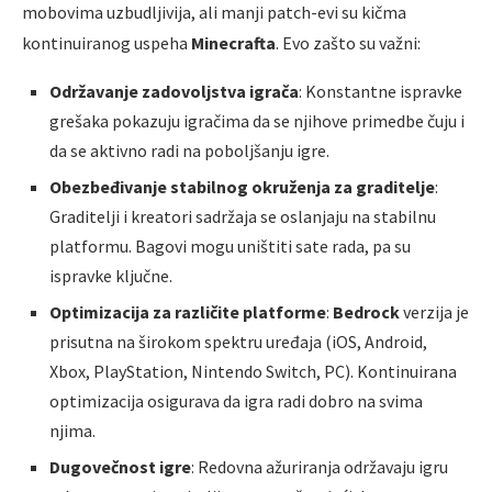
mobovima uzbudljivija, ali manji patch-evi su kičma
kontinuiranog uspeha
Minecrafta
. Evo zašto su važni:
Održavanje zadovoljstva igrača
: Konstantne ispravke
grešaka pokazuju igračima da se njihove primedbe čuju i
da se aktivno radi na poboljšanju igre.
Obezbeđivanje stabilnog okruženja za graditelje
:
Graditelji i kreatori sadržaja se oslanjaju na stabilnu
platformu. Bagovi mogu uništiti sate rada, pa su
ispravke ključne.
Optimizacija za različite platforme
:
Bedrock
verzija je
prisutna na širokom spektru uređaja (iOS, Android,
Xbox, PlayStation, Nintendo Switch, PC). Kontinuirana
optimizacija osigurava da igra radi dobro na svima
njima.
Dugovečnost igre
: Redovna ažuriranja održavaju igru