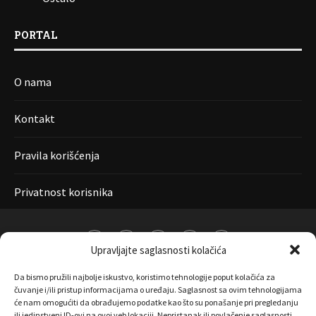
PORTAL
O nama
Kontakt
Pravila korišćenja
Privatnost korisnika
Upravljajte saglasnosti kolačića
Da bismo pružili najbolje iskustvo, koristimo tehnologije poput kolačića za
čuvanje i/ili pristup informacijama o uređaju. Saglasnost sa ovim tehnologijama
će nam omogućiti da obrađujemo podatke kao što su ponašanje pri pregledanju
ili jedinstveni ID-ovi na ovoj veb lokaciji. Nepristanak ili povlačenje saglasnosti