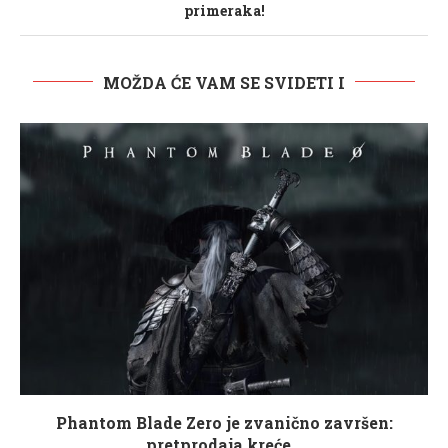
primeraka!
MOŽDA ĆE VAM SE SVIDETI I
Phantom Blade Zero je zvanično završen:
pretprodaja kreće...