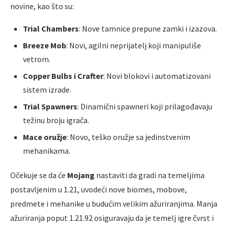
novine, kao što su:
Trial Chambers
: Nove tamnice prepune zamki i izazova.
Breeze Mob
: Novi, agilni neprijatelj koji manipuliše
vetrom.
Copper Bulbs i Crafter
: Novi blokovi i automatizovani
sistem izrade.
Trial Spawners
: Dinamični spawneri koji prilagođavaju
težinu broju igrača.
Mace oružje
: Novo, teško oružje sa jedinstvenim
mehanikama.
Očekuje se da će
Mojang
nastaviti da gradi na temeljima
postavljenim u 1.21, uvodeći nove biomes, mobove,
predmete i mehanike u budućim velikim ažuriranjima. Manja
ažuriranja poput 1.21.92 osiguravaju da je temelj igre čvrst i