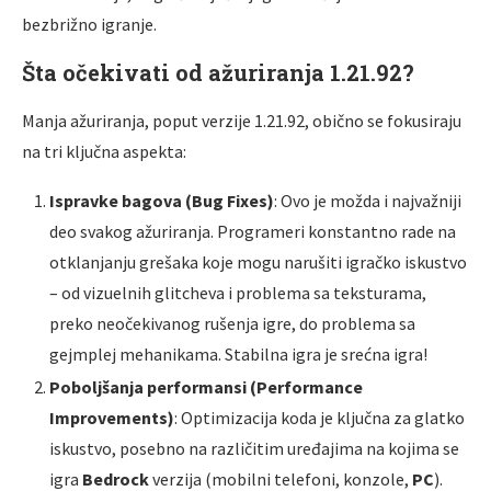
bezbrižno igranje.
Šta očekivati od ažuriranja 1.21.92?
Manja ažuriranja, poput verzije 1.21.92, obično se fokusiraju
na tri ključna aspekta:
Ispravke bagova (Bug Fixes)
: Ovo je možda i najvažniji
deo svakog ažuriranja. Programeri konstantno rade na
otklanjanju grešaka koje mogu narušiti igračko iskustvo
– od vizuelnih glitcheva i problema sa teksturama,
preko neočekivanog rušenja igre, do problema sa
gejmplej mehanikama. Stabilna igra je srećna igra!
Poboljšanja performansi (Performance
Improvements)
: Optimizacija koda je ključna za glatko
iskustvo, posebno na različitim uređajima na kojima se
igra
Bedrock
verzija (mobilni telefoni, konzole,
PC
).