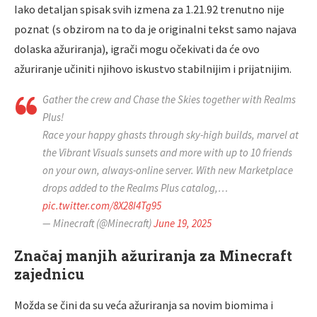
Iako detaljan spisak svih izmena za 1.21.92 trenutno nije
poznat (s obzirom na to da je originalni tekst samo najava
dolaska ažuriranja), igrači mogu očekivati da će ovo
ažuriranje učiniti njihovo iskustvo stabilnijim i prijatnijim.
Gather the crew and Chase the Skies together with Realms
Plus!
Race your happy ghasts through sky-high builds, marvel at
the Vibrant Visuals sunsets and more with up to 10 friends
on your own, always-online server. With new Marketplace
drops added to the Realms Plus catalog,…
pic.twitter.com/8X28I4Tg95
— Minecraft (@Minecraft)
June 19, 2025
Značaj manjih ažuriranja za Minecraft
zajednicu
Možda se čini da su veća ažuriranja sa novim biomima i