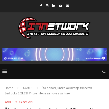
Home
GAMES
Šta donosi junsko ažuriranje Minecraft
Bedrocka 1.21.92? Pripremite se za nove avanture!
GAMES
Games vesti