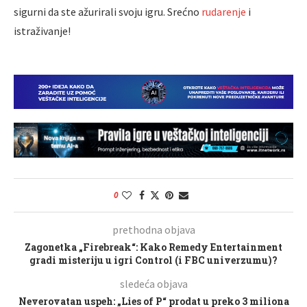
sigurni da ste ažurirali svoju igru. Srećno
rudarenje
i
istraživanje!
0
prethodna objava
Zagonetka „Firebreak“: Kako Remedy Entertainment
gradi misteriju u igri Control (i FBC univerzumu)?
sledeća objava
Neverovatan uspeh: „Lies of P“ prodat u preko 3 miliona