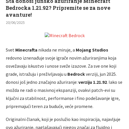
Šta donosi junsko ažuriranje Minecraft
Bedrocka 1.21.92? Pripremite se za nove
avanture!
20/06/2025
Svet
Minecrafta
nikada ne miruje, a
Mojang Studios
redovno iznenađuje svoje igrače novim ažuriranjima koja
osvežavaju iskustvo i unose sveže izazove. Za sve one koji
grade, istražuju i preživljavaju u
Bedrock
verziji, jun 2025.
donosi još jedno značajno ažuriranje:
verziju 1.21.92
. Iako se
možda ne radi o masivnoj ekspanziji, ovakvi patch-evi su
ključni za stabilnost, performanse i fino podešavanje igre,
pripremajući teren za buduće, veće promene.
Originalni članak, koji je poslužio kao inspiracija, najavljuje
ovo ažuriranje, naglašavajući njegov značaj za fluidno i