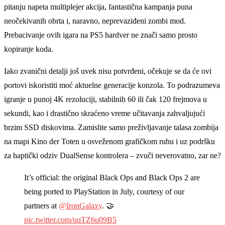
pitanju napeta multiplejer akcija, fantastična kampanja puna
neočekivanih obrta i, naravno, neprevaziđeni zombi mod.
Prebacivanje ovih igara na PS5 hardver ne znači samo prosto
kopiranje koda.
Iako zvanični detalji još uvek nisu potvrđeni, očekuje se da će ovi
portovi iskoristiti moć aktuelne generacije konzola. To podrazumeva
igranje u punoj 4K rezoluciji, stabilnih 60 ili čak 120 frejmova u
sekundi, kao i drastično skraćeno vreme učitavanja zahvaljujući
brzim SSD diskovima. Zamislite samo preživljavanje talasa zombija
na mapi Kino der Toten u osveženom grafičkom ruhu i uz podršku
za haptički odziv DualSense kontrolera – zvuči neverovatno, zar ne?
It’s official: the original Black Ops and Black Ops 2 are
being ported to PlayStation in July, courtesy of our
partners at
@IronGalaxy
. 🤝
pic.twitter.com/uqTZ6u09B5