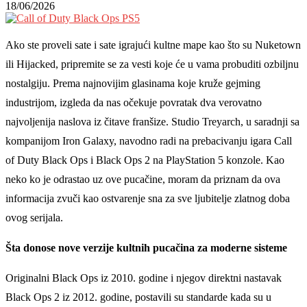
18/06/2026
Ako ste proveli sate i sate igrajući kultne mape kao što su Nuketown
ili Hijacked, pripremite se za vesti koje će u vama probuditi ozbiljnu
nostalgiju. Prema najnovijim glasinama koje kruže gejming
industrijom, izgleda da nas očekuje povratak dva verovatno
najvoljenija naslova iz čitave franšize. Studio Treyarch, u saradnji sa
kompanijom Iron Galaxy, navodno radi na prebacivanju igara Call
of Duty Black Ops i Black Ops 2 na PlayStation 5 konzole. Kao
neko ko je odrastao uz ove pucačine, moram da priznam da ova
informacija zvuči kao ostvarenje sna za sve ljubitelje zlatnog doba
ovog serijala.
Šta donose nove verzije kultnih pucačina za moderne sisteme
Originalni Black Ops iz 2010. godine i njegov direktni nastavak
Black Ops 2 iz 2012. godine, postavili su standarde kada su u