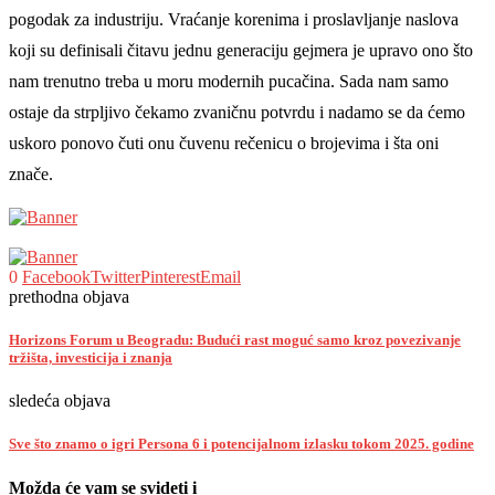
pogodak za industriju. Vraćanje korenima i proslavljanje naslova
koji su definisali čitavu jednu generaciju gejmera je upravo ono što
nam trenutno treba u moru modernih pucačina. Sada nam samo
ostaje da strpljivo čekamo zvaničnu potvrdu i nadamo se da ćemo
uskoro ponovo čuti onu čuvenu rečenicu o brojevima i šta oni
znače.
0
Facebook
Twitter
Pinterest
Email
prethodna objava
Horizons Forum u Beogradu: Budući rast moguć samo kroz povezivanje
tržišta, investicija i znanja
sledeća objava
Sve što znamo o igri Persona 6 i potencijalnom izlasku tokom 2025. godine
Možda će vam se svideti i