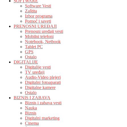
SOFTWARE
Software Vesti
Zaštita
Izbor programa
Pomoć i saveti
PRENOSNI UREĐAJI
Prenosni uređaji vesti
Mobilni telefoni
Notebook, Netbook
Tablet PC
GPS
Ostalo
DIGITALIJE
Digitalije vesti
TV uređaji
Audio-Video plejeri
Digitalni fotoaparati
Digitalne kamere
Ostalo
BIZNIS I ZABAVA
Biznis i zabava vesti
Nauka
Biznis
Digitalni marketing
Cinema