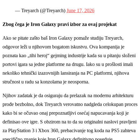
— Treyarch (@Treyarch)
June 17, 2026
Zbog čega je Iron Galaxy pravi izbor za ovaj projekat
Ako se pitate zašto baš Iron Galaxy pomaže studiju Treyarch,
odgovor leži u njihovom bogatom iskustvu. Ova kompanija je
poznata kao „tihi heroj“ gejming industrije kada su u pitanju složeni
portovi igara sa jedne platforme na drugu. Iako su u prošlosti imali
nekoliko tehnički izazovnijih lansiranja na PC platformi, njihova
stručnost u radu sa konzolama je neosporna.
Njihov zadatak je da osiguraju da prelazak na modernu arhitekturu
prođe bezbolno, dok Treyarch verovatno nadgleda celokupan proces
kako bi se očuvao onaj prepoznatljivi osećaj napucavanja koji je
definisao ove igre. S obzirom na to da su originalni naslovi pravljeni
za PlayStation 3 i Xbox 360, prebacivanje tog koda na PS5 zahteva
specifično znanje koje Iron Galaxy definitivno poseduje.