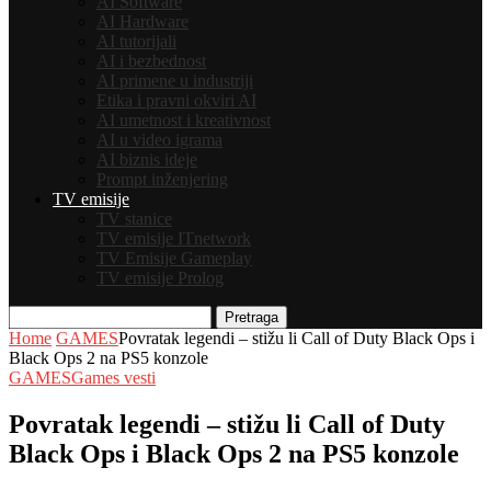
AI Software
AI Hardware
AI tutorijali
AI i bezbednost
AI primene u industriji
Etika i pravni okviri AI
AI umetnost i kreativnost
AI u video igrama
AI biznis ideje
Prompt inženjering
TV emisije
TV stanice
TV emisije ITnetwork
TV Emisije Gameplay
TV emisije Prolog
Pretraga
Home
GAMES
Povratak legendi – stižu li Call of Duty Black Ops i
Black Ops 2 na PS5 konzole
GAMES
Games vesti
Povratak legendi – stižu li Call of Duty
Black Ops i Black Ops 2 na PS5 konzole