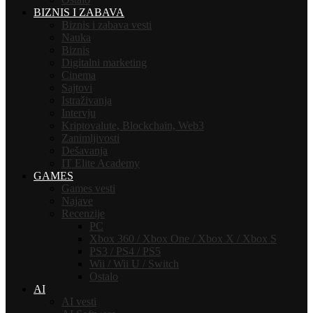
BIZNIS I ZABAVA
Biznis i zabava vesti
Nauka
Biznis
Digitalni marketing
Cinema
Sajtovi
Istraživanja
Intervju
Kriptovalute, Blockchain, Web3
Zanimljivosti
Dešavanja
IT Elite Academy
GAMES
Games vesti
Najave
Recenzije
PC
Xbox 360 / Xbox One / Xbox X / Xbox S
PS3 / PS4 / PS5
Wii / Wii U / Switch
Ostalo
AI
AI vesti