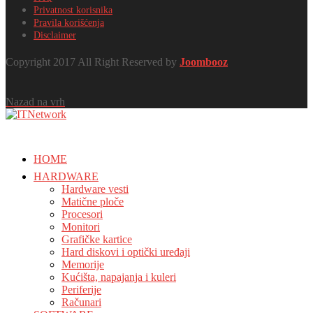
Privatnost korisnika
Pravila korišćenja
Disclaimer
Copyright 2017 All Right Reserved by
Joombooz
Nazad na vrh
HOME
HARDWARE
Hardware vesti
Matične ploče
Procesori
Monitori
Grafičke kartice
Hard diskovi i optički uređaji
Memorije
Kućišta, napajanja i kuleri
Periferije
Računari