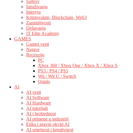
Sajtovi
Istraživanja
Intervju
Kriptovalute, Blockchain, Web3
Zanimljivosti
Dešavanja
IT Elite Academy
GAMES
Games vesti
Najave
Recenzije
PC
Xbox 360 / Xbox One / Xbox X / Xbox S
PS3 / PS4 / PS5
Wii / Wii U / Switch
Ostalo
AI
AI vesti
AI Software
AI Hardware
AI tutorijali
AI i bezbednost
AI primene u industriji
Etika i pravni okviri AI
AI umetnost i kreativnost