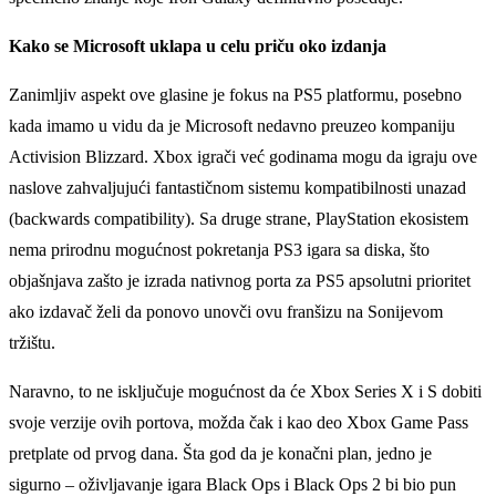
Kako se Microsoft uklapa u celu priču oko izdanja
Zanimljiv aspekt ove glasine je fokus na PS5 platformu, posebno
kada imamo u vidu da je Microsoft nedavno preuzeo kompaniju
Activision Blizzard. Xbox igrači već godinama mogu da igraju ove
naslove zahvaljujući fantastičnom sistemu kompatibilnosti unazad
(backwards compatibility). Sa druge strane, PlayStation ekosistem
nema prirodnu mogućnost pokretanja PS3 igara sa diska, što
objašnjava zašto je izrada nativnog porta za PS5 apsolutni prioritet
ako izdavač želi da ponovo unovči ovu franšizu na Sonijevom
tržištu.
Naravno, to ne isključuje mogućnost da će Xbox Series X i S dobiti
svoje verzije ovih portova, možda čak i kao deo Xbox Game Pass
pretplate od prvog dana. Šta god da je konačni plan, jedno je
sigurno – oživljavanje igara Black Ops i Black Ops 2 bi bio pun