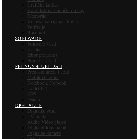
Grafičke kartice
Hard diskovi i optički uređaji
Memorije
Kućišta, napajanja i kuleri
Periferije
Računari
SOFTWARE
Software Vesti
Zaštita
Izbor programa
Pomoć i saveti
PRENOSNI UREĐAJI
Prenosni uređaji vesti
Mobilni telefoni
Notebook, Netbook
Tablet PC
GPS
Ostalo
DIGITALIJE
Digitalije vesti
TV uređaji
Audio-Video plejeri
Digitalni fotoaparati
Digitalne kamere
Ostalo