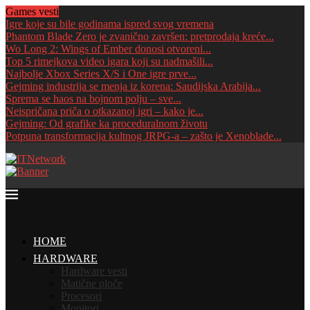
Games vesti
Igre koje su bile godinama ispred svog vremena
Phantom Blade Zero je zvanično završen: pretprodaja kreće...
Wo Long 2: Wings of Ember donosi otvoreni...
Top 5 rimejkova video igara koji su nadmašili...
Najbolje Xbox Series X/S i One igre prve...
Gejming industrija se menja iz korena: Saudijska Arabija...
Sprema se haos na bojnom polju – sve...
Neispričana priča o otkazanoj igri – kako je...
Gejming: Od grafike ka proceduralnom životu
Potpuna transformacija kultnog JRPG-a – zašto je Xenoblade...
HOME
HARDWARE
Hardware vesti
Matične ploče
Procesori
Monitori