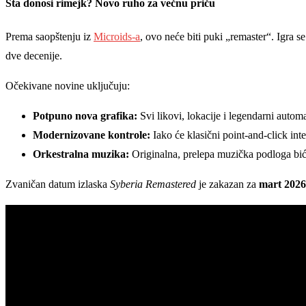
Šta donosi rimejk? Novo ruho za večnu priču
Prema saopštenju iz
Microids-a
, ovo neće biti puki „remaster“. Igra 
dve decenije.
Očekivane novine uključuju:
Potpuno nova grafika:
Svi likovi, lokacije i legendarni auto
Modernizovane kontrole:
Iako će klasični point-and-click int
Orkestralna muzika:
Originalna, prelepa muzička podloga bić
Zvaničan datum izlaska
Syberia Remastered
je zakazan za
mart 2026