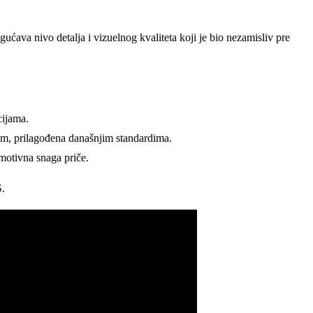
ćava nivo detalja i vizuelnog kvaliteta koji je bio nezamisliv pre
cijama.
ikom, prilagođena današnjim standardima.
motivna snaga priče.
S.