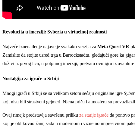
Revolucija u imerziji: Syberia u virtuelnoj realnosti
Najveće iznenađenje najave je svakako verzija za
Meta Quest VR
pl
Zamislite da stojite usred trga u Barrockstadtu, gledajući gore ka g
doživi iz prvog lica, u potpunoj imerziji, pretvara ovu igru iz avantur
Nostalgija za igrače u Srbiji
Mnogi igrači u Srbiji se sa velikom setom sećaju originalne igre
Syber
koji nisu bili strastveni gejmeri. Njena priča i atmosfera su prevazilazil
Ovaj rimejk predstavlja savršenu priliku
za starije igrače
da ponovo prož
koji je oblikovao žanr, sada u modernom i vizuelno impresivnom pake