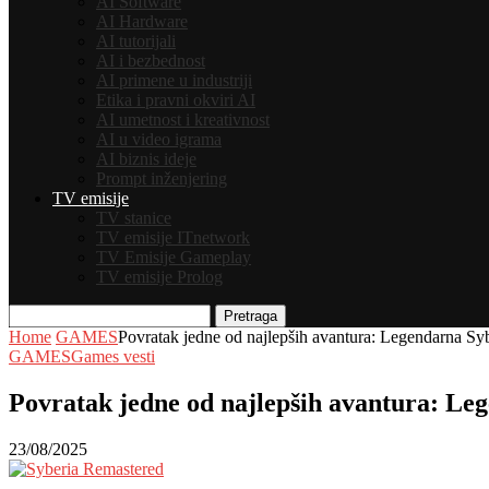
AI Software
AI Hardware
AI tutorijali
AI i bezbednost
AI primene u industriji
Etika i pravni okviri AI
AI umetnost i kreativnost
AI u video igrama
AI biznis ideje
Prompt inženjering
TV emisije
TV stanice
TV emisije ITnetwork
TV Emisije Gameplay
TV emisije Prolog
Pretraga
Home
GAMES
Povratak jedne od najlepših avantura: Legendarna Syb
GAMES
Games vesti
Povratak jedne od najlepših avantura: Leg
23/08/2025