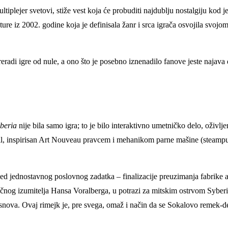
tiplejer svetovi, stiže vest koja će probuditi najdublju nostalgiju kod 
nture iz 2002. godine koja je definisala žanr i srca igrača osvojila s
radi igre od nule, a ono što je posebno iznenadilo fanove jeste najava
beria
nije bila samo igra; to je bilo interaktivno umetničko delo, oživlj
til, inspirisan Art Nouveau pravcem i mehanikom parne mašine (steampun
led jednostavnog poslovnog zadatka – finalizacije preuzimanja fabrik
čnog izumitelja Hansa Voralberga, u potrazi za mitskim ostrvom Syberi
h snova. Ovaj rimejk je, pre svega, omaž i način da se Sokalovo remek-d