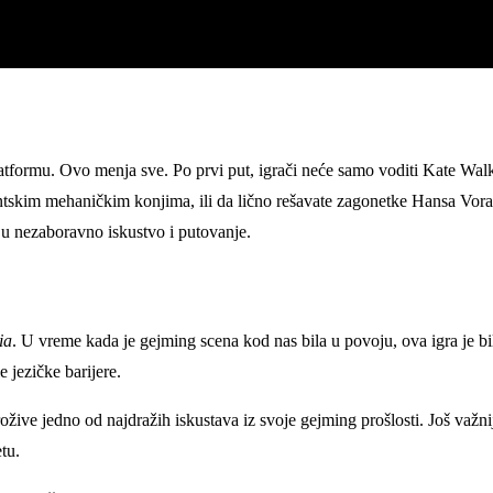
atformu. Ovo menja sve. Po prvi put, igrači neće samo voditi Kate Walk
igantskim mehaničkim konjima, ili da lično rešavate zagonetke Hansa Vo
e u nezaboravno iskustvo i putovanje.
ia
. U vreme kada je gejming scena kod nas bila u povoju, ova igra je b
e jezičke barijere.
ive jedno od najdražih iskustava iz svoje gejming prošlosti. Još važnije
tu.