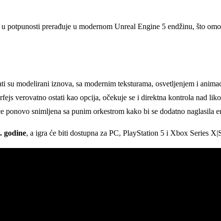
se u potpunosti prerađuje u modernom Unreal Engine 5 endžinu, što omogu
mati su modelirani iznova, sa modernim teksturama, osvetljenjem i anima
erfejs verovatno ostati kao opcija, očekuje se i direktna kontrola nad l
e ponovo snimljena sa punim orkestrom kako bi se dodatno naglasila e
. godine
, a igra će biti dostupna za PC, PlayStation 5 i Xbox Series X|