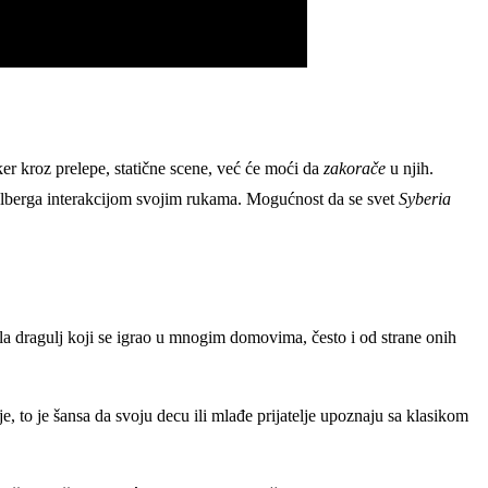
er kroz prelepe, statične scene, već će moći da
zakorače
u njih.
ralberga interakcijom svojim rukama. Mogućnost da se svet
Syberia
ila dragulj koji se igrao u mnogim domovima, često i od strane onih
, to je šansa da svoju decu ili mlađe prijatelje upoznaju sa klasikom