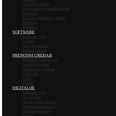
Grafičke kartice
Hard diskovi i optički uređaji
Memorije
Kućišta, napajanja i kuleri
Periferije
Računari
SOFTWARE
Software Vesti
Zaštita
Izbor programa
Pomoć i saveti
PRENOSNI UREĐAJI
Prenosni uređaji vesti
Mobilni telefoni
Notebook, Netbook
Tablet PC
GPS
Ostalo
DIGITALIJE
Digitalije vesti
TV uređaji
Audio-Video plejeri
Digitalni fotoaparati
Digitalne kamere
Ostalo