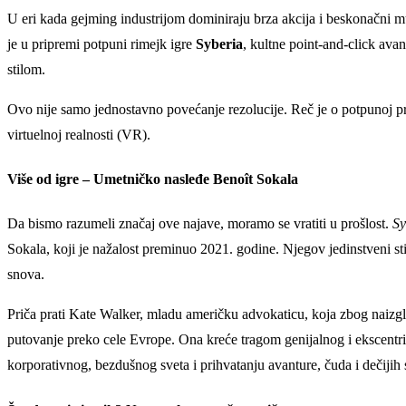
U eri kada gejming industrijom dominiraju brza akcija i beskonačni mul
je u pripremi potpuni rimejk igre
Syberia
, kultne point-and-click ava
stilom.
Ovo nije samo jednostavno povećanje rezolucije. Reč je o potpunoj pre
virtuelnoj realnosti (VR).
Više od igre – Umetničko nasleđe Benoît Sokala
Da bismo razumeli značaj ove najave, moramo se vratiti u prošlost.
Sy
Sokala, koji je nažalost preminuo 2021. godine. Njegov jedinstveni s
snova.
Priča prati Kate Walker, mladu američku advokaticu, koja zbog naizg
putovanje preko cele Evrope. Ona kreće tragom genijalnog i ekscentri
korporativnog, bezdušnog sveta i prihvatanju avanture, čuda i dečiji