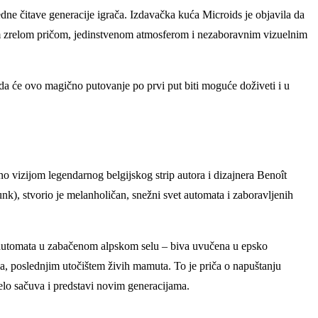
jedne čitave generacije igrača. Izdavačka kuća Microids je objavila da
vojom zrelom pričom, jedinstvenom atmosferom i nezaboravnim vizuelnim
 da će ovo magično putovanje po prvi put biti moguće doživeti i u
eno vizijom legendarnog belgijskog strip autora i dizajnera Benoît
k), stvorio je melanholičan, snežni svet automata i zaboravljenih
e automata u zabačenom alpskom selu – biva uvučena u epsko
a, poslednjim utočištem živih mamuta. To je priča o napuštanju
elo sačuva i predstavi novim generacijama.