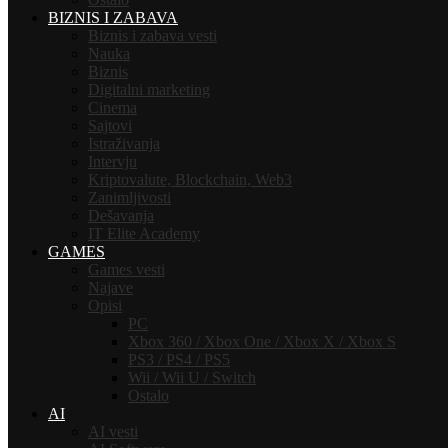
BIZNIS I ZABAVA
Biznis i zabava vesti
Nauka
Biznis
Digitalni marketing
Cinema
Sajtovi
Istraživanja
Intervju
Kriptovalute, Blockchain, Web3
Zanimljivosti
Dešavanja
IT Elite Academy
GAMES
Games vesti
Najave
Opisi
PC
Xbox 360 / Xbox One / Xbox X / Xbox S
PS3 / PS4 / PS5
Wii / Wii U / Switch
Ostalo
AI
AI vesti