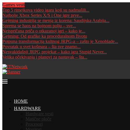
Games vesti
Top 5 rimejkova video igara koji su nadmašili...
Najbolje Xbox Series X/S i One igre prve...
Gejming industrija se menja iz korena: Saudijska Arabija...
Sprema se haos na bojnom polju – sve...
Neispričana priča o otkazanoj igri – kako je...
Gejming: Od grafike ka proceduralnom životu
Potpuna transformacija kultnog JRPG-a – zašto je Xenoblade...
Povratak u svet košmara – šta sve znamo...
Nesvakidašnji JRPG projekat – kako igra Stupid Never...
Velika očekivanja i planovi za nastavak – šta...
HOME
HARDWARE
Hardware vesti
Matične ploče
Procesori
Monitori