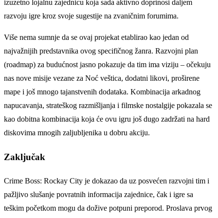
izuzetno lojalnu zajednicu koja sada aktivno doprinosi daljem
razvoju igre kroz svoje sugestije na zvaničnim forumima.
Više nema sumnje da se ovaj projekat etablirao kao jedan od
najvažnijih predstavnika ovog specifičnog žanra. Razvojni plan
(roadmap) za budućnost jasno pokazuje da tim ima viziju – očekuju
nas nove misije vezane za Noć veštica, dodatni likovi, proširene
mape i još mnogo tajanstvenih dodataka. Kombinacija arkadnog
napucavanja, strateškog razmišljanja i filmske nostalgije pokazala se
kao dobitna kombinacija koja će ovu igru još dugo zadržati na hard
diskovima mnogih zaljubljenika u dobru akciju.
Zaključak
Crime Boss: Rockay City je dokazao da uz posvećen razvojni tim i
pažljivo slušanje povratnih informacija zajednice, čak i igre sa
teškim početkom mogu da dožive potpuni preporod. Proslava prvog