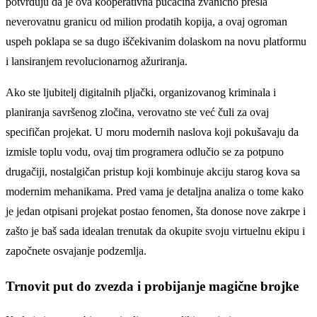
potvrđuju da je ova kooperativna pucačina zvanično prešla
neverovatnu granicu od milion prodatih kopija, a ovaj ogroman
uspeh poklapa se sa dugo iščekivanim dolaskom na novu platformu
i lansiranjem revolucionarnog ažuriranja.
Ako ste ljubitelj digitalnih pljački, organizovanog kriminala i
planiranja savršenog zločina, verovatno ste već čuli za ovaj
specifičan projekat. U moru modernih naslova koji pokušavaju da
izmisle toplu vodu, ovaj tim programera odlučio se za potpuno
drugačiji, nostalgičan pristup koji kombinuje akciju starog kova sa
modernim mehanikama. Pred vama je detaljna analiza o tome kako
je jedan otpisani projekat postao fenomen, šta donose nove zakrpe i
zašto je baš sada idealan trenutak da okupite svoju virtuelnu ekipu i
započnete osvajanje podzemlja.
Trnovit put do zvezda i probijanje magične brojke