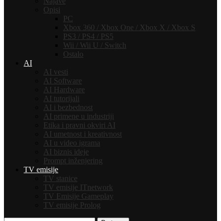
Najave
Opisi
PC
Xbox 360 / Xbox One / Xbox X / Xbox S
PS3 / PS4 / PS5
Wii / Wii U / Switch
Ostalo
AI
AI vesti
AI Software
AI Hardware
AI tutorijali
AI i bezbednost
AI primene u industriji
Etika i pravni okviri AI
AI umetnost i kreativnost
AI u video igrama
AI biznis ideje
Prompt inženjering
TV emisije
TV stanice
TV emisije ITnetwork
TV Emisije Gameplay
TV emisije Prolog