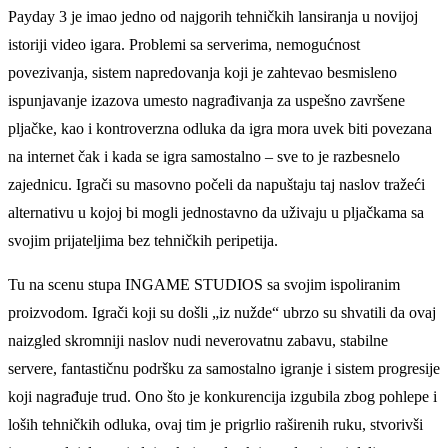
Payday 3 je imao jedno od najgorih tehničkih lansiranja u novijoj
istoriji video igara. Problemi sa serverima, nemogućnost
povezivanja, sistem napredovanja koji je zahtevao besmisleno
ispunjavanje izazova umesto nagrađivanja za uspešno završene
pljačke, kao i kontroverzna odluka da igra mora uvek biti povezana
na internet čak i kada se igra samostalno – sve to je razbesnelo
zajednicu. Igrači su masovno počeli da napuštaju taj naslov tražeći
alternativu u kojoj bi mogli jednostavno da uživaju u pljačkama sa
svojim prijateljima bez tehničkih peripetija.
Tu na scenu stupa INGAME STUDIOS sa svojim ispoliranim
proizvodom. Igrači koji su došli „iz nužde“ ubrzo su shvatili da ovaj
naizgled skromniji naslov nudi neverovatnu zabavu, stabilne
servere, fantastičnu podršku za samostalno igranje i sistem progresije
koji nagrađuje trud. Ono što je konkurencija izgubila zbog pohlepe i
loših tehničkih odluka, ovaj tim je prigrlio raširenih ruku, stvorivši