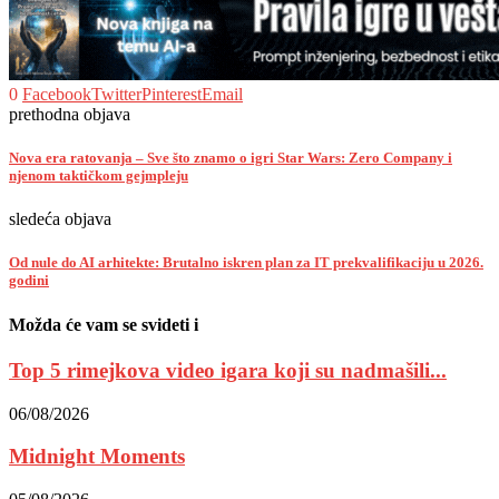
0
Facebook
Twitter
Pinterest
Email
prethodna objava
Nova era ratovanja – Sve što znamo o igri Star Wars: Zero Company i
njenom taktičkom gejmpleju
sledeća objava
Od nule do AI arhitekte: Brutalno iskren plan za IT prekvalifikaciju u 2026.
godini
Možda će vam se svideti i
Top 5 rimejkova video igara koji su nadmašili...
06/08/2026
Midnight Moments