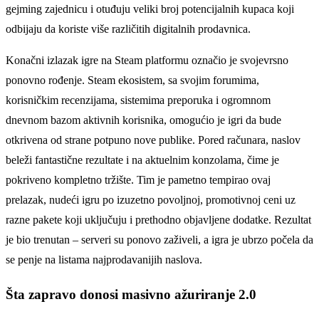
gejming zajednicu i otuđuju veliki broj potencijalnih kupaca koji
odbijaju da koriste više različitih digitalnih prodavnica.
Konačni izlazak igre na Steam platformu označio je svojevrsno
ponovno rođenje. Steam ekosistem, sa svojim forumima,
korisničkim recenzijama, sistemima preporuka i ogromnom
dnevnom bazom aktivnih korisnika, omogućio je igri da bude
otkrivena od strane potpuno nove publike. Pored računara, naslov
beleži fantastične rezultate i na aktuelnim konzolama, čime je
pokriveno kompletno tržište. Tim je pametno tempirao ovaj
prelazak, nudeći igru po izuzetno povoljnoj, promotivnoj ceni uz
razne pakete koji uključuju i prethodno objavljene dodatke. Rezultat
je bio trenutan – serveri su ponovo zaživeli, a igra je ubrzo počela da
se penje na listama najprodavanijih naslova.
Šta zapravo donosi masivno ažuriranje 2.0