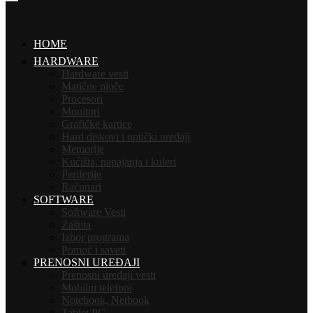
HOME
HARDWARE
Hardware vesti
Matične ploče
Procesori
Monitori
Grafičke kartice
Hard diskovi i optički uređaji
Memorije
Kućišta, napajanja i kuleri
Periferije
Računari
SOFTWARE
Software Vesti
Zaštita
Izbor programa
Pomoć i saveti
PRENOSNI UREĐAJI
Prenosni uređaji vesti
Mobilni telefoni
Notebook, Netbook
Tablet PC