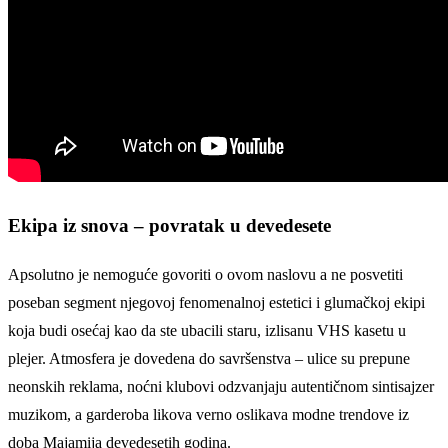
Ekipa iz snova – povratak u devedesete
Apsolutno je nemoguće govoriti o ovom naslovu a ne posvetiti
poseban segment njegovoj fenomenalnoj estetici i glumačkoj ekipi
koja budi osećaj kao da ste ubacili staru, izlisanu VHS kasetu u
plejer. Atmosfera je dovedena do savršenstva – ulice su prepune
neonskih reklama, noćni klubovi odzvanjaju autentičnom sintisajzer
muzikom, a garderoba likova verno oslikava modne trendove iz
doba Majamija devedesetih godina.