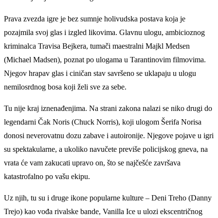
Prava zvezda igre je bez sumnje holivudska postava koja je
pozajmila svoj glas i izgled likovima. Glavnu ulogu, ambicioznog
kriminalca Travisa Bejkera, tumači maestralni Majkl Medsen
(Michael Madsen), poznat po ulogama u Tarantinovim filmovima.
Njegov hrapav glas i ciničan stav savršeno se uklapaju u ulogu
nemilosrdnog bosa koji želi sve za sebe.
Tu nije kraj iznenađenjima. Na strani zakona nalazi se niko drugi do
legendarni Čak Noris (Chuck Norris), koji ulogom Šerifa Norisa
donosi neverovatnu dozu zabave i autoironije. Njegove pojave u igri
su spektakularne, a ukoliko navučete previše policijskog gneva, na
vrata će vam zakucati upravo on, što se najčešće završava
katastrofalno po vašu ekipu.
Uz njih, tu su i druge ikone popularne kulture – Deni Treho (Danny
Trejo) kao vođa rivalske bande, Vanilla Ice u ulozi ekscentričnog