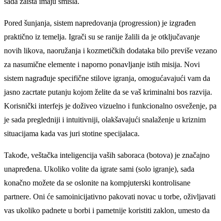
sada zaista imaju smisla.
Pored šunjanja, sistem napredovanja (progression) je izgrađen
praktično iz temelja. Igrači su se ranije žalili da je otključavanje
novih likova, naoružanja i kozmetičkih dodataka bilo previše vezano
za nasumične elemente i naporno ponavljanje istih misija. Novi
sistem nagrađuje specifične stilove igranja, omogućavajući vam da
jasno zacrtate putanju kojom želite da se vaš kriminalni bos razvija.
Korisnički interfejs je doživeo vizuelno i funkcionalno osveženje, pa
je sada pregledniji i intuitivniji, olakšavajući snalaženje u kriznim
situacijama kada vas juri stotine specijalaca.
Takođe, veštačka inteligencija vaših saboraca (botova) je značajno
unapređena. Ukoliko volite da igrate sami (solo igranje), sada
konačno možete da se oslonite na kompjuterski kontrolisane
partnere. Oni će samoinicijativno pakovati novac u torbe, oživljavati
vas ukoliko padnete u borbi i pametnije koristiti zaklon, umesto da