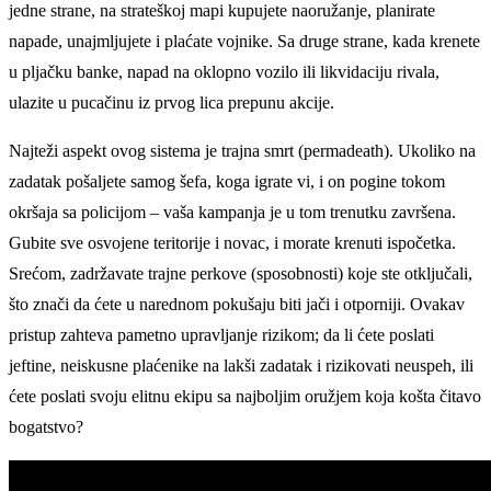
jedne strane, na strateškoj mapi kupujete naoružanje, planirate
napade, unajmljujete i plaćate vojnike. Sa druge strane, kada krenete
u pljačku banke, napad na oklopno vozilo ili likvidaciju rivala,
ulazite u pucačinu iz prvog lica prepunu akcije.
Najteži aspekt ovog sistema je trajna smrt (permadeath). Ukoliko na
zadatak pošaljete samog šefa, koga igrate vi, i on pogine tokom
okršaja sa policijom – vaša kampanja je u tom trenutku završena.
Gubite sve osvojene teritorije i novac, i morate krenuti ispočetka.
Srećom, zadržavate trajne perkove (sposobnosti) koje ste otključali,
što znači da ćete u narednom pokušaju biti jači i otporniji. Ovakav
pristup zahteva pametno upravljanje rizikom; da li ćete poslati
jeftine, neiskusne plaćenike na lakši zadatak i rizikovati neuspeh, ili
ćete poslati svoju elitnu ekipu sa najboljim oružjem koja košta čitavo
bogatstvo?