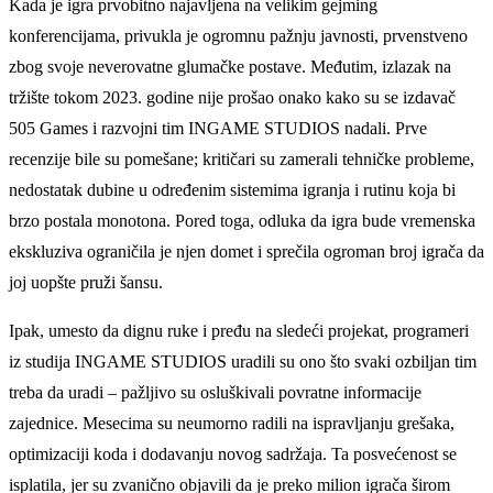
Kada je igra prvobitno najavljena na velikim gejming
konferencijama, privukla je ogromnu pažnju javnosti, prvenstveno
zbog svoje neverovatne glumačke postave. Međutim, izlazak na
tržište tokom 2023. godine nije prošao onako kako su se izdavač
505 Games i razvojni tim INGAME STUDIOS nadali. Prve
recenzije bile su pomešane; kritičari su zamerali tehničke probleme,
nedostatak dubine u određenim sistemima igranja i rutinu koja bi
brzo postala monotona. Pored toga, odluka da igra bude vremenska
ekskluziva ograničila je njen domet i sprečila ogroman broj igrača da
joj uopšte pruži šansu.
Ipak, umesto da dignu ruke i pređu na sledeći projekat, programeri
iz studija INGAME STUDIOS uradili su ono što svaki ozbiljan tim
treba da uradi – pažljivo su osluškivali povratne informacije
zajednice. Mesecima su neumorno radili na ispravljanju grešaka,
optimizaciji koda i dodavanju novog sadržaja. Ta posvećenost se
isplatila, jer su zvanično objavili da je preko milion igrača širom