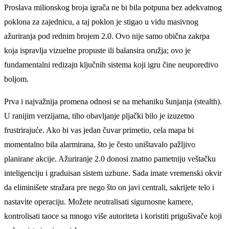
Proslava milionskog broja igrača ne bi bila potpuna bez adekvatnog
poklona za zajednicu, a taj poklon je stigao u vidu masivnog
ažuriranja pod rednim brojem 2.0. Ovo nije samo obična zakrpa
koja ispravlja vizuelne propuste ili balansira oružja; ovo je
fundamentalni redizajn ključnih sistema koji igru čine neuporedivo
boljom.
Prva i najvažnija promena odnosi se na mehaniku šunjanja (stealth).
U ranijim verzijama, tiho obavljanje pljački bilo je izuzetno
frustrirajuće. Ako bi vas jedan čuvar primetio, cela mapa bi
momentalno bila alarmirana, što je često uništavalo pažljivo
planirane akcije. Ažuriranje 2.0 donosi znatno pametniju veštačku
inteligenciju i graduisan sistem uzbune. Sada imate vremenski okvir
da eliminišete stražara pre nego što on javi centrali, sakrijete telo i
nastavite operaciju. Možete neutralisati sigurnosne kamere,
kontrolisati taoce sa mnogo više autoriteta i koristiti prigušivače koji