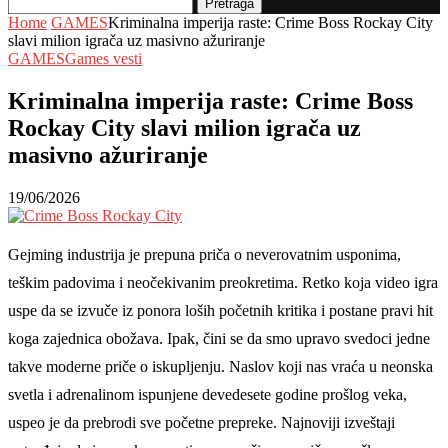
Pretraga
Home
GAMES
Kriminalna imperija raste: Crime Boss Rockay City
slavi milion igrača uz masivno ažuriranje
GAMES
Games vesti
Kriminalna imperija raste: Crime Boss
Rockay City slavi milion igrača uz
masivno ažuriranje
19/06/2026
Gejming industrija je prepuna priča o neverovatnim usponima,
teškim padovima i neočekivanim preokretima. Retko koja video igra
uspe da se izvuče iz ponora loših početnih kritika i postane pravi hit
koga zajednica obožava. Ipak, čini se da smo upravo svedoci jedne
takve moderne priče o iskupljenju. Naslov koji nas vraća u neonska
svetla i adrenalinom ispunjene devedesete godine prošlog veka,
uspeo je da prebrodi sve početne prepreke. Najnoviji izveštaji