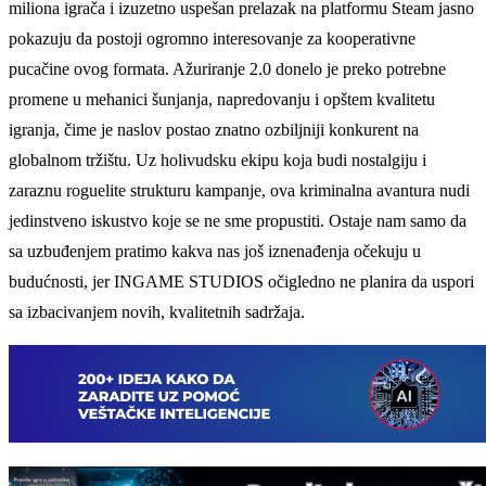
miliona igrača i izuzetno uspešan prelazak na platformu Steam jasno
pokazuju da postoji ogromno interesovanje za kooperativne
pucačine ovog formata. Ažuriranje 2.0 donelo je preko potrebne
promene u mehanici šunjanja, napredovanju i opštem kvalitetu
igranja, čime je naslov postao znatno ozbiljniji konkurent na
globalnom tržištu. Uz holivudsku ekipu koja budi nostalgiju i
zaraznu roguelite strukturu kampanje, ova kriminalna avantura nudi
jedinstveno iskustvo koje se ne sme propustiti. Ostaje nam samo da
sa uzbuđenjem pratimo kakva nas još iznenađenja očekuju u
budućnosti, jer INGAME STUDIOS očigledno ne planira da uspori
sa izbacivanjem novih, kvalitetnih sadržaja.