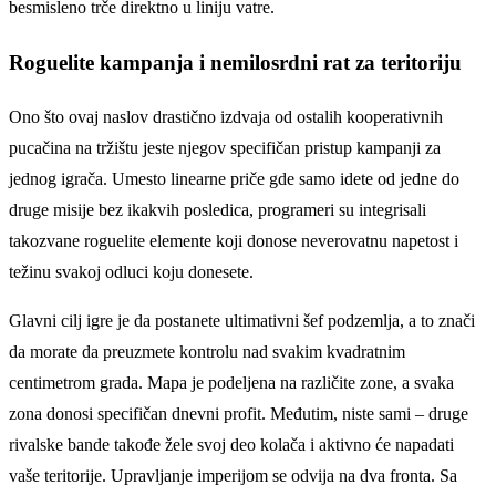
besmisleno trče direktno u liniju vatre.
Roguelite kampanja i nemilosrdni rat za teritoriju
Ono što ovaj naslov drastično izdvaja od ostalih kooperativnih
pucačina na tržištu jeste njegov specifičan pristup kampanji za
jednog igrača. Umesto linearne priče gde samo idete od jedne do
druge misije bez ikakvih posledica, programeri su integrisali
takozvane roguelite elemente koji donose neverovatnu napetost i
težinu svakoj odluci koju donesete.
Glavni cilj igre je da postanete ultimativni šef podzemlja, a to znači
da morate da preuzmete kontrolu nad svakim kvadratnim
centimetrom grada. Mapa je podeljena na različite zone, a svaka
zona donosi specifičan dnevni profit. Međutim, niste sami – druge
rivalske bande takođe žele svoj deo kolača i aktivno će napadati
vaše teritorije. Upravljanje imperijom se odvija na dva fronta. Sa