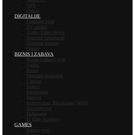
GPS
Ostalo
DIGITALIJE
Digitalije vesti
TV uređaji
Audio-Video plejeri
Digitalni fotoaparati
Digitalne kamere
Ostalo
BIZNIS I ZABAVA
Biznis i zabava vesti
Nauka
Biznis
Digitalni marketing
Cinema
Sajtovi
Istraživanja
Intervju
Kriptovalute, Blockchain, Web3
Zanimljivosti
Dešavanja
IT Elite Academy
GAMES
Games vesti