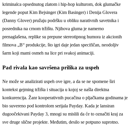
kriminalca opsednutog zlatom i hip-hop kulturom, dok glumačke
legende poput Kim Bejsinger (Kim Basinger) i Denija Glovera
(Danny Glover) pružaju podršku u obliku narativnih savetnika i
posrednika na crnom tržištu. Njihova gluma je namerno
prenaglašena, replike su prepune stereotipnog humora iz akcionih
filmova „B“ produkcije, što igri daje jedan specifičan, neodoljiv
šarm koji mami osmeh na lice pri svakoj animaciji.
Pad rivala kao savršena prilika za uspeh
Ne može se analizirati uspeh ove igre, a da se ne spomene širi
kontekst gejming tržišta i situacija u kojoj se našla direktna
konkurencija. Žanr kooperativnih pucačina o pljačkama godinama je
bio suvereno pod kontrolom serijala Payday. Kada je lansiran
dugoočekivani Payday 3, mnogi su mislili da će to označiti kraj za
sve druge slične projekte. Međutim, desilo se potpuno suprotno.