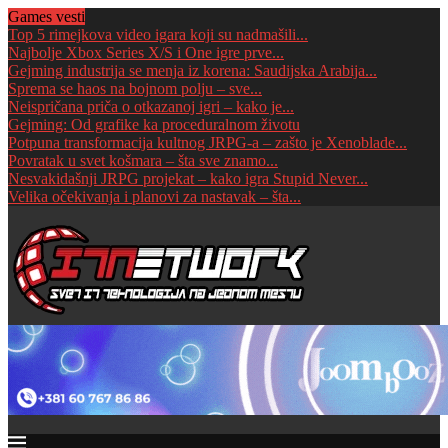
Games vesti
Top 5 rimejkova video igara koji su nadmašili...
Najbolje Xbox Series X/S i One igre prve...
Gejming industrija se menja iz korena: Saudijska Arabija...
Sprema se haos na bojnom polju – sve...
Neispričana priča o otkazanoj igri – kako je...
Gejming: Od grafike ka proceduralnom životu
Potpuna transformacija kultnog JRPG-a – zašto je Xenoblade...
Povratak u svet košmara – šta sve znamo...
Nesvakidašnji JRPG projekat – kako igra Stupid Never...
Velika očekivanja i planovi za nastavak – šta...