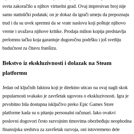
sveta zakoračilo u njihov virtuelni grad. Ovaj impresivan broj nije
samo statistički podatak; on je dokaz da igrači umeju da prepoznaju
trud i da su uvek spremni da se vrate naslovu koji poštuje njihovo
vreme i uvažava njihove kritike. Prodaja milion kopija predstavlja
prelomnu tačku koja garantuje dugoročnu podršku i još svetliju
budućnost za čitavu franšizu.
Bekstvo iz ekskluzivnosti i dolazak na Steam
platformu
Jedan od ključnih faktora koji je direktno uticao na ovaj nagli skok
popularnosti svakako je završetak ugovora o ekskluzivnosti. Igra je
prvobitno bila dostupna isključivo preko Epic Games Store
platforme kada su u pitanju personalni računari. Iako ovakvi
poslovni dogovori često razvojnim timovima obezbeđuju neophodna
finansijska sredstva za završetak razvoja, oni istovremeno dele