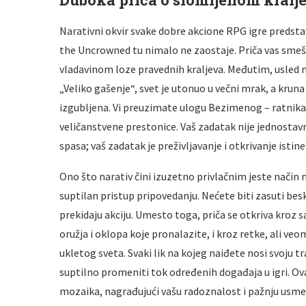
Narativni okvir svake dobre akcione RPG igre predsta
the Uncrowned tu nimalo ne zaostaje. Priča vas smešt
vladavinom loze pravednih kraljeva. Međutim, usle
„Veliko gašenje“, svet je utonuo u večni mrak, a krun
izgubljena. Vi preuzimate ulogu Bezimenog – ratnika 
veličanstvene prestonice. Vaš zadatak nije jednostavn
spasa; vaš zadatak je preživljavanje i otkrivanje ist
Ono što narativ čini izuzetno privlačnim jeste način n
suptilan pristup pripovedanju. Nećete biti zasuti be
prekidaju akciju. Umesto toga, priča se otkriva kroz 
oružja i oklopa koje pronalazite, i kroz retke, ali v
ukletog sveta. Svaki lik na kojeg naiđete nosi svoju t
suptilno promeniti tok određenih događaja u igri. Ova
mozaika, nagrađujući vašu radoznalost i pažnju usme