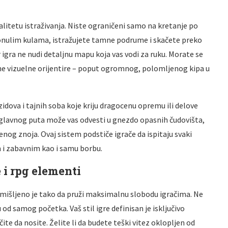
alitetu istraživanja. Niste ograničeni samo na kretanje po
oronulim kulama, istražujete tamne podrume i skačete preko
r igra ne nudi detaljnu mapu koja vas vodi za ruku. Morate se
čne vizuelne orijentire – poput ogromnog, polomljenog kipa u
zidova i tajnih soba koje kriju dragocenu opremu ili delove
sa glavnog puta može vas odvesti u gnezdo opasnih čudovišta,
venog znoja. Ovaj sistem podstiče igrače da ispitaju svaki
 i zabavnim kao i samu borbu.
 i rpg elementi
mišljeno je tako da pruži maksimalnu slobodu igračima. Ne
od samog početka. Vaš stil igre definisan je isključivo
e da nosite. Želite li da budete teški vitez oklopljen od