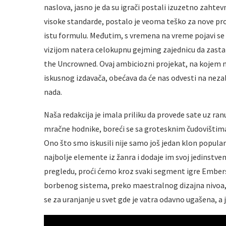
naslova, jasno je da su igrači postali izuzetno zahtev
visoke standarde, postalo je veoma teško za nove proj
istu formulu. Međutim, s vremena na vreme pojavi 
vizijom natera celokupnu gejming zajednicu da zastan
the Uncrowned. Ovaj ambiciozni projekat, na kojem m
iskusnog izdavača, obećava da će nas odvesti na neza
nada.
Naša redakcija je imala priliku da provede sate uz ran
mračne hodnike, boreći se sa grotesknim čudovištima
Ono što smo iskusili nije samo još jedan klon popular
najbolje elemente iz žanra i dodaje im svoj jedinstve
pregledu, proći ćemo kroz svaki segment igre Embe
borbenog sistema, preko maestralnog dizajna nivoa, 
se za uranjanje u svet gde je vatra odavno ugašena, a 