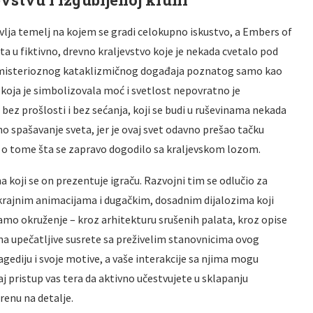
vlja temelj na kojem se gradi celokupno iskustvo, a Embers of
a u fiktivno, drevno kraljevstvo koje je nekada cvetalo pod
d misterioznog kataklizmičnog događaja poznatog samo kao
a koja je simbolizovala moć i svetlost nepovratno je
bez prošlosti i bez sećanja, koji se budi u ruševinama nekada
o spašavanje sveta, jer je ovaj svet odavno prešao tačku
ine o tome šta se zapravo dogodilo sa kraljevskom lozom.
a koji se on prezentuje igraču. Razvojni tim se odlučio za
skrajnim animacijama i dugačkim, dosadnim dijalozima koji
samo okruženje – kroz arhitekturu srušenih palata, kroz opise
eoma upečatljive susrete sa preživelim stanovnicima ovog
ragediju i svoje motive, a vaše interakcije sa njima mogu
j pristup vas tera da aktivno učestvujete u sklapanju
renu na detalje.