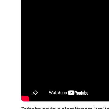
Duboka priča o slomljenom kralje