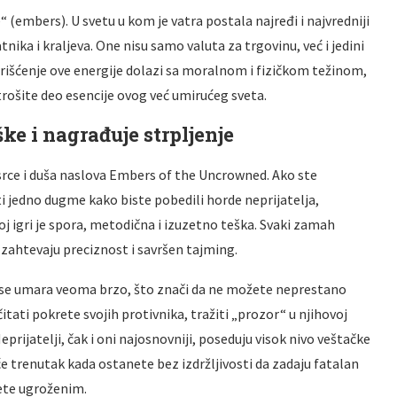
“ (embers). U svetu u kom je vatra postala najređi i najvredniji
nika i kraljeva. One nisu samo valuta za trgovinu, već i jedini
Korišćenje ove energije dolazi sa moralnom i fizičkom težinom,
 trošite deo esencije ovog već umirućeg sveta.
ke i nagrađuje strpljenje
 srce i duša naslova Embers of the Uncrowned. Ako ste
ti jedno dugme kako biste pobedili horde neprijatelja,
j igri je spora, metodična i izuzetno teška. Svaki zamah
 zahtevaju preciznost i savršen tajming.
ik se umara veoma brzo, što znači da ne možete neprestano
itati pokrete svojih protivnika, tražiti „prozor“ u njihovoj
eprijatelji, čak i oni najosnovniji, poseduju visok nivo veštačke
iće trenutak kada ostanete bez izdržljivosti da zadaju fatalan
sete ugroženim.