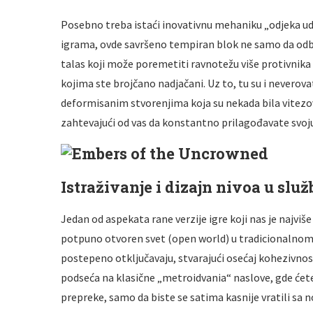
Posebno treba istaći inovativnu mehaniku „odjeka uda
igrama, ovde savršeno tempiran blok ne samo da odbij
talas koji može poremetiti ravnotežu više protivnik
kojima ste brojčano nadjačani. Uz to, tu su i never
deformisanim stvorenjima koja su nekada bila vitezovi
zahtevajući od vas da konstantno prilagođavate svoju 
Istraživanje i dizajn nivoa u slu
Jedan od aspekata rane verzije igre koji nas je najvi
potpuno otvoren svet (open world) u tradicionalnom 
postepeno otključavaju, stvarajući osećaj kohezivnost
podseća na klasične „metroidvania“ naslove, gde ćete
prepreke, samo da biste se satima kasnije vratili sa