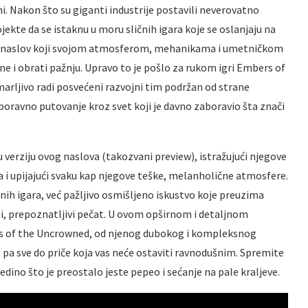
ni. Nakon što su giganti industrije postavili neverovatno
ekte da se istaknu u moru sličnih igara koje se oslanjaju na
se naslov koji svojom atmosferom, mehanikama i umetničkom
e i obrati pažnju. Upravo to je pošlo za rukom igri Embers of
arljivo radi posvećeni razvojni tim podržan od strane
boravno putovanje kroz svet koji je davno zaboravio šta znači
u verziju ovog naslova (takozvani preview), istražujući njegove
 i upijajući svaku kap njegove teške, melanholične atmosfere.
nih igara, već pažljivo osmišljeno iskustvo koje preuzima
ni, prepoznatljivi pečat. U ovom opširnom i detaljnom
rs of the Uncrowned, od njenog dubokog i kompleksnog
pa sve do priče koja vas neće ostaviti ravnodušnim. Spremite
jedino što je preostalo jeste pepeo i sećanje na pale kraljeve.