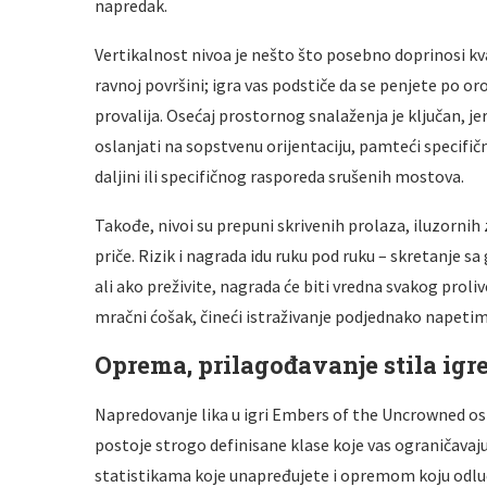
napredak.
Vertikalnost nivoa je nešto što posebno doprinosi kv
ravnoj površini; igra vas podstiče da se penjete po 
provalija. Osećaj prostornog snalaženja je ključan, je
oslanjati na sopstvenu orijentaciju, pamteći specifi
daljini ili specifičnog rasporeda srušenih mostova.
Takođe, nivoi su prepuni skrivenih prolaza, iluzornih 
priče. Rizik i nagrada idu ruku pod ruku – skretanje 
ali ako preživite, nagrada će biti vredna svakog proli
mračni ćošak, čineći istraživanje podjednako napetim
Oprema, prilagođavanje stila igre
Napredovanje lika u igri Embers of the Uncrowned os
postoje strogo definisane klase koje vas ograničavaju 
statistikama koje unapređujete i opremom koju odlučit