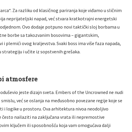
rca“. Za razliku od klasičnog pariranja koje viđamo u sličnim
a neprijateljski napad, već stvara kratkotrajni energetski
a odjednom. Ovo dodaje potpuno novi taktički sloj borbama u
ovatne borbe sa takozvanim bosovima – gigantskim,
 i plemići ovog kraljevstva. Svaki boss ima više faza napada,
strategiju i učite iz sopstvenih grešaka.
žbi atmosfere
še oduševio jeste dizajn sveta. Embers of the Uncrowned ne nudi
smislu, već se oslanja na međusobno povezane regije koje se
i i logike u prostoru. Ova arhitektura nivoa neodoljivo
 često nailaziti na zaključana vrata ili nepremostive
 novim ključem ili sposobnošću koja vam omogućava dalji