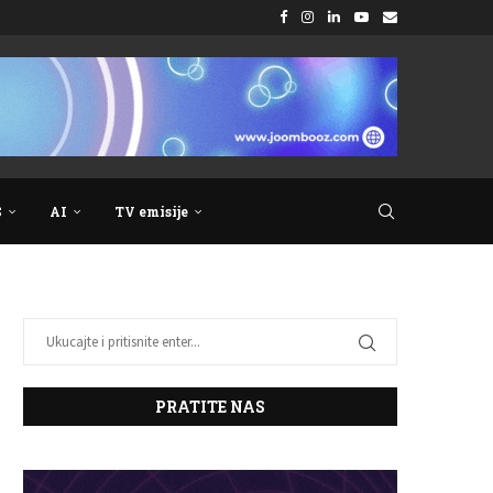
S
AI
TV emisije
PRATITE NAS