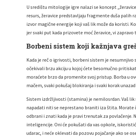
U središtu mitologije igre nalazi se koncept „žeravice
resurs, žeravice predstavljaju fragmente duša palih rat
izvor magične energije koji vaš lik može da koristi. 
jer svaki put kada prizovete moć žeravice, vi zapravo
Borbeni sistem koji kažnjava greš
Kada je reč o igrivosti, borbeni sistem je nesumnjivo
očekivali brzu akciju u kojoj ćete besomučno pritiska
moraćete brzo da promenite svoj pristup. Borba u ovo
mačem, svaki pokušaj blokiranja i svaki korak unazad
Sistem izdržljivosti (stamina) je nemilosrdan. Vaš l
napadati niti se neprestano braniti iza štita. Morate č
odbrani i znati kada je pravi trenutak za povlačenje. N
inteligencije. Oni će pokušati da vas opkole, iskorist
udarac, i neće oklevati da pozovu pojačanje ako se o