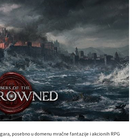
 igara, posebno u domenu mračne fantazije i akcionih RPG