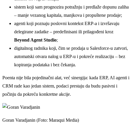
sistem koji sam prognozira potražnju i predlaže dopunu zaliha
– manje vezanog kapitala, manjkova i propuštene prodaje;
agenti koji poznaju poslovni kontekst ERP-a i izvršavaju
delegirane zadatke – predefinisani ili prilagođeni kroz
Beyond Agent Studio
;
digitalnog radnika koji, čim se prodaja u Salesforce-u zatvori,
automatski otvara nalog u ERP-u i pokreće realizaciju – bez
kopiranja podataka i bez čekanja.
Poenta nije bila pojedinačni alat, već sinergija: kada ERP, AI agenti i
CRM rade kao jedan sistem, podaci prestaju da budu pasivni i
počinju da pokreću konkretne akcije.
Goran Varadjanin (Foto: Maraqui Media)