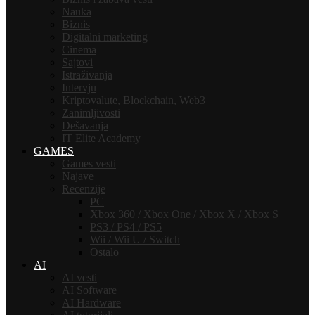
Nauka
Biznis
Digitalni marketing
Cinema
Sajtovi
Istraživanja
Intervju
Kriptovalute, Blockchain, Web3
Zanimljivosti
Dešavanja
IT Elite Academy
GAMES
Games vesti
Najave
Recenzije
PC
Xbox 360 / Xbox One / Xbox X / Xbox S
PS3 / PS4 / PS5
Wii / Wii U / Switch
Ostalo
AI
AI vesti
AI Software
AI Hardware