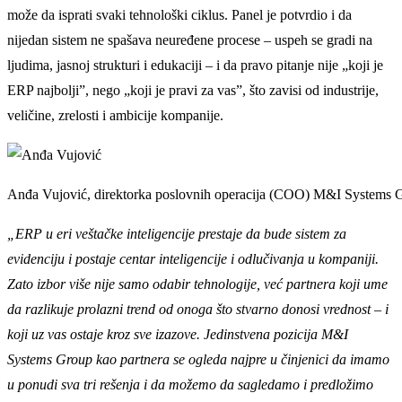
može da isprati svaki tehnološki ciklus. Panel je potvrdio i da
nijedan sistem ne spašava neuređene procese – uspeh se gradi na
ljudima, jasnoj strukturi i edukaciji – i da pravo pitanje nije „koji je
ERP najbolji”, nego „koji je pravi za vas”, što zavisi od industrije,
veličine, zrelosti i ambicije kompanije.
Anđa Vujović, direktorka poslovnih operacija (COO) M&I Systems 
„ERP u eri veštačke inteligencije prestaje da bude sistem za
evidenciju i postaje centar inteligencije i odlučivanja u kompaniji.
Zato izbor više nije samo odabir tehnologije, već partnera koji ume
da razlikuje prolazni trend od onoga što stvarno donosi vrednost – i
koji uz vas ostaje kroz sve izazove. Jedinstvena pozicija M&I
Systems Group kao partnera se ogleda najpre u činjenici da imamo
u ponudi sva tri rešenja i da možemo da sagledamo i predložimo