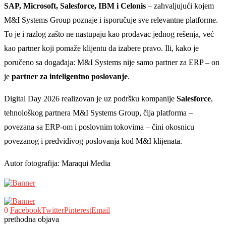
SAP, Microsoft, Salesforce, IBM i Celonis
– zahvaljujući kojem
M&I Systems Group poznaje i isporučuje sve relevantne platforme.
To je i razlog zašto ne nastupaju kao prodavac jednog rešenja, već
kao partner koji pomaže klijentu da izabere pravo. Ili, kako je
poručeno sa događaja: M&I Systems nije samo partner za ERP – on
je
partner za inteligentno poslovanje
.
Digital Day 2026 realizovan je uz podršku kompanije
Salesforce
,
tehnološkog partnera M&I Systems Group, čija platforma –
povezana sa ERP-om i poslovnim tokovima – čini okosnicu
povezanog i predvidivog poslovanja kod M&I klijenata.
Autor fotografija: Maraqui Media
0
Facebook
Twitter
Pinterest
Email
prethodna objava