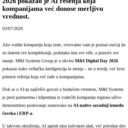
2026 pokazao je AI rešenja koja
kompanijama već donose merljivu
vrednost.
03/07/2026
Ako vodite kompaniju koja raste, verovatno vam je poznat osećaj da
su sistemi sve kompleksniji, podataka ima sve više, a jasnoće sve
manje. M&I Systems Group je u okviru
M&I Digital Day 2026
pokazao kako veštačka inteligencija to menja – ne u teoriji, već kroz
primere rešenja koja već rade u kompanijama.
Dok se o AI-ju najčešće govori u budućem vremenu, M&I Systems
je pred partnerima i klijentima iz vodećih kompanija regiona uživo
demonstrirao poslovanje zasnovano na
AI-native saradnji između
čoveka i ERP-a
.
U takvom okruženju, AI agenti nisu izdvojeni alati, već prirodan deo