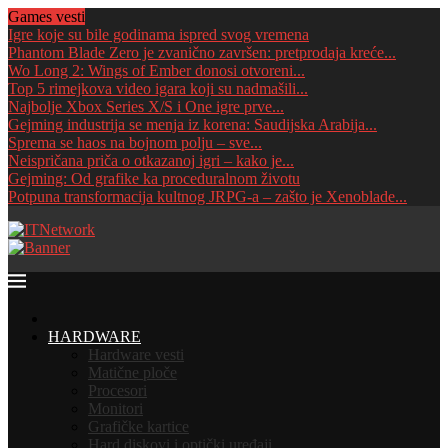
Games vesti
Igre koje su bile godinama ispred svog vremena
Phantom Blade Zero je zvanično završen: pretprodaja kreće...
Wo Long 2: Wings of Ember donosi otvoreni...
Top 5 rimejkova video igara koji su nadmašili...
Najbolje Xbox Series X/S i One igre prve...
Gejming industrija se menja iz korena: Saudijska Arabija...
Sprema se haos na bojnom polju – sve...
Neispričana priča o otkazanoj igri – kako je...
Gejming: Od grafike ka proceduralnom životu
Potpuna transformacija kultnog JRPG-a – zašto je Xenoblade...
HOME
HARDWARE
Hardware vesti
Matične ploče
Procesori
Monitori
Grafičke kartice
Hard diskovi i optički uređaji