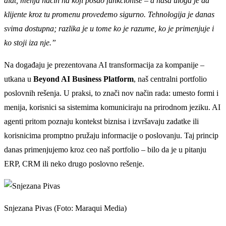
alat, menja način na koji posao funkcioniše – a naša uloga je da
klijente kroz tu promenu provedemo sigurno. Tehnologija je danas
svima dostupna; razlika je u tome ko je razume, ko je primenjuje i
ko stoji iza nje.”
Na događaju je prezentovana AI transformacija za kompanije –
utkana u
Beyond AI Business Platform
, naš centralni portfolio
poslovnih rešenja. U praksi, to znači nov način rada: umesto formi i
menija, korisnici sa sistemima komuniciraju na prirodnom jeziku. AI
agenti pritom poznaju kontekst biznisa i izvršavaju zadatke ili
korisnicima promptno pružaju informacije o poslovanju. Taj princip
danas primenjujemo kroz ceo naš portfolio – bilo da je u pitanju
ERP, CRM ili neko drugo poslovno rešenje.
Snjezana Pivas (Foto: Maraqui Media)