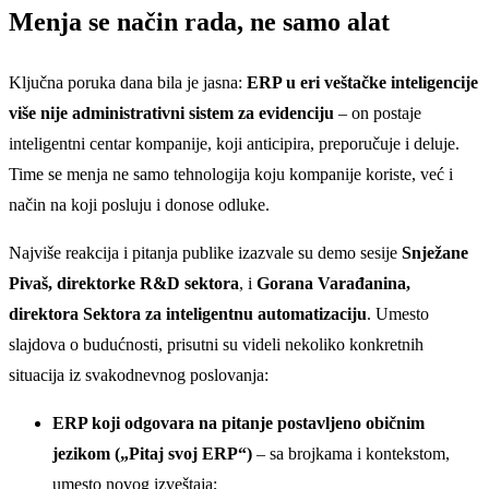
Menja se način rada, ne samo alat
Ključna poruka dana bila je jasna:
ERP u eri veštačke inteligencije
više nije administrativni sistem za evidenciju
– on postaje
inteligentni centar kompanije, koji anticipira, preporučuje i deluje.
Time se menja ne samo tehnologija koju kompanije koriste, već i
način na koji posluju i donose odluke.
Najviše reakcija i pitanja publike izazvale su demo sesije
Snježane
Pivaš, direktorke R&D sektora
, i
Gorana Varađanina,
direktora Sektora za inteligentnu automatizaciju
. Umesto
slajdova o budućnosti, prisutni su videli nekoliko konkretnih
situacija iz svakodnevnog poslovanja:
ERP koji odgovara na pitanje postavljeno običnim
jezikom („Pitaj svoj ERP“)
– sa brojkama i kontekstom,
umesto novog izveštaja;