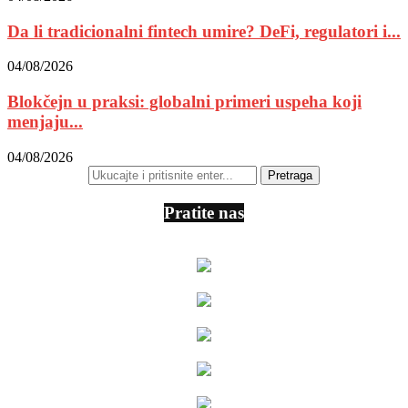
Da li tradicionalni fintech umire? DeFi, regulatori i...
04/08/2026
Blokčejn u praksi: globalni primeri uspeha koji
menjaju...
04/08/2026
Pratite nas