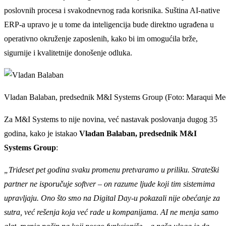
poslovnih procesa i svakodnevnog rada korisnika. Suština AI-native
ERP-a upravo je u tome da inteligencija bude direktno ugrađena u
operativno okruženje zaposlenih, kako bi im omogućila brže,
sigurnije i kvalitetnije donošenje odluka.
Vladan Balaban, predsednik M&I Systems Group (Foto: Maraqui Me
Za M&I Systems to nije novina, već nastavak poslovanja dugog 35
godina, kako je istakao
Vladan Balaban, predsednik M&I
Systems Group
:
„Trideset pet godina svaku promenu pretvaramo u priliku. Strateški
partner ne isporučuje softver – on razume ljude koji tim sistemima
upravljaju.
Ono što smo na Digital Day-u pokazali nije obećanje za
sutra, već rešenja koja već rade u kompanijama. AI ne menja samo