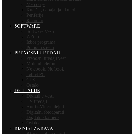
Memorije
Kućišta, napajanja i kuleri
Periferije
Računari
SOFTWARE
Software Vesti
Zaštita
Izbor programa
Pomoć i saveti
PRENOSNI UREĐAJI
Prenosni uređaji vesti
Mobilni telefoni
Notebook, Netbook
Tablet PC
GPS
Ostalo
DIGITALIJE
Digitalije vesti
TV uređaji
Audio-Video plejeri
Digitalni fotoaparati
Digitalne kamere
Ostalo
BIZNIS I ZABAVA
Biznis i zabava vesti