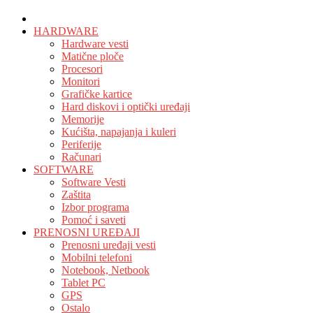
HOME
HARDWARE
Hardware vesti
Matične ploče
Procesori
Monitori
Grafičke kartice
Hard diskovi i optički uređaji
Memorije
Kućišta, napajanja i kuleri
Periferije
Računari
SOFTWARE
Software Vesti
Zaštita
Izbor programa
Pomoć i saveti
PRENOSNI UREĐAJI
Prenosni uređaji vesti
Mobilni telefoni
Notebook, Netbook
Tablet PC
GPS
Ostalo