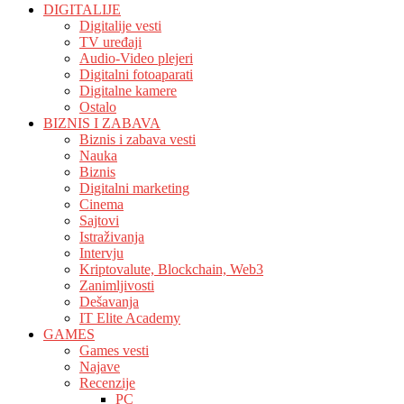
DIGITALIJE
Digitalije vesti
TV uređaji
Audio-Video plejeri
Digitalni fotoaparati
Digitalne kamere
Ostalo
BIZNIS I ZABAVA
Biznis i zabava vesti
Nauka
Biznis
Digitalni marketing
Cinema
Sajtovi
Istraživanja
Intervju
Kriptovalute, Blockchain, Web3
Zanimljivosti
Dešavanja
IT Elite Academy
GAMES
Games vesti
Najave
Recenzije
PC