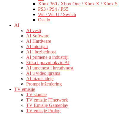
Xbox 360 / Xbox One / Xbox X / Xbox S
PS3 / PS4 / PS5
Wii / Wii U / Switch
Ostalo
AI
AI vesti
AI Software
AI Hardware
AI tutorijali
AI i bezbednost
AI primene u industriji
Etika i pravni okviri AI
AI umetnost i kreativnost
AI u video igrama
AI biznis ideje
Prompt inženjering
TV emisije
TV stanice
TV emisije ITnetwork
TV Emisije Gameplay
TV emisije Prolog