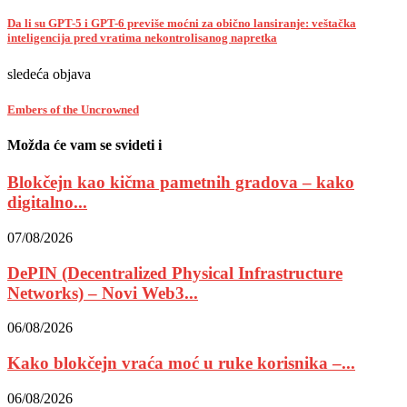
Da li su GPT-5 i GPT-6 previše moćni za obično lansiranje: veštačka
inteligencija pred vratima nekontrolisanog napretka
sledeća objava
Embers of the Uncrowned
Možda će vam se svideti i
Blokčejn kao kičma pametnih gradova – kako
digitalno...
07/08/2026
DePIN (Decentralized Physical Infrastructure
Networks) – Novi Web3...
06/08/2026
Kako blokčejn vraća moć u ruke korisnika –...
06/08/2026