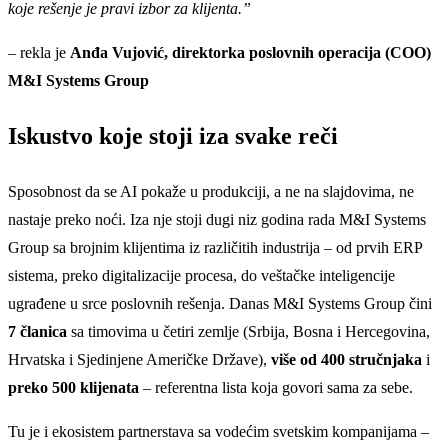
koje rešenje je pravi izbor za klijenta.”
– rekla je
Anđa Vujović, direktorka poslovnih operacija (COO)
M&I Systems Group
Iskustvo koje stoji iza svake reči
Sposobnost da se AI pokaže u produkciji, a ne na slajdovima, ne
nastaje preko noći. Iza nje stoji dugi niz godina rada M&I Systems
Group sa brojnim klijentima iz različitih industrija – od prvih ERP
sistema, preko digitalizacije procesa, do veštačke inteligencije
ugrađene u srce poslovnih rešenja. Danas M&I Systems Group čini
7 članica
sa timovima u četiri zemlje (Srbija, Bosna i Hercegovina,
Hrvatska i Sjedinjene Američke Države),
više od 400 stručnjaka
i
preko 500 klijenata
– referentna lista koja govori sama za sebe.
Tu je i ekosistem partnerstava sa vodećim svetskim kompanijama –