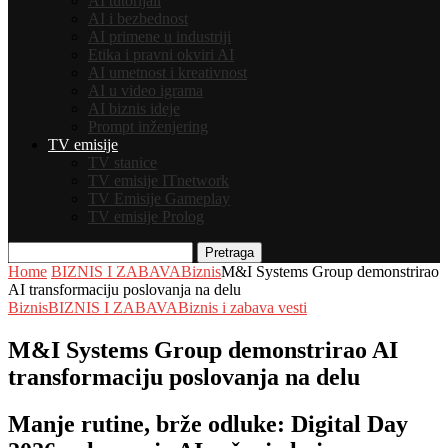
AI tutorijali
AI i bezbednost
AI primene u industriji
Etika i pravni okviri AI
AI umetnost i kreativnost
AI u video igrama
AI biznis ideje
Prompt inženjering
TV emisije
TV stanice
TV emisije ITnetwork
TV Emisije Gameplay
TV emisije Prolog
Pretraga
Home
BIZNIS I ZABAVA
Biznis
M&I Systems Group demonstrirao
AI transformaciju poslovanja na delu
Biznis
BIZNIS I ZABAVA
Biznis i zabava vesti
M&I Systems Group demonstrirao AI
transformaciju poslovanja na delu
Manje rutine, brže odluke: Digital Day