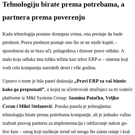
Tehnologiju birate prema potrebama, a
partnera prema poverenju
Kada tehnologija postane dostupna svima, ona prestaje da bude
prednost. Prava prednost postaje ono što se ne može kupiti –
sposobnost da se brzo uči, prilagođava i donose prave odluke. A
malo koja odluka ima toliku težinu kao izbor ERP-a – sistema koji
vodi celu kompaniju narednih deset i više godina.
Upravo o tome je bila panel diskusija
„Pravi ERP za vaš biznis:
kako ga prepoznati”
, u kojoj su učestvovali stručnjaci za tri vodeće
platforme iz M&I Systems Group:
Jasmina Patačko, Veljko
Ćeran i Miloš Stefanović
. Poruka panela je jednoglasna:
tehnologiju birate prema potrebama kompanije, ali je jednako važno
izabrati pravog partnera za implementaciju i održavanje nakon go-
live faze – onog koji razlikuje trend od onoga što zaista ostaje i koji