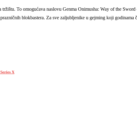
u na tržištu. To omogućava naslovu Genma Onimusha: Way of the Sword 
as prazničnih blokbastera. Za sve zaljubljenike u gejming koji godinama
.
 Series X