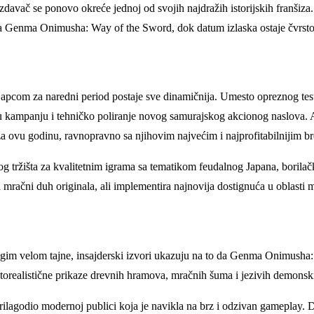
i izdavač se ponovo okreće jednoj od svojih najdražih istorijskih franšiz
ta Genma Onimusha: Way of the Sword, dok datum izlaska ostaje čvrsto f
pcom za naredni period postaje sve dinamičnija. Umesto opreznog testir
u kampanju i tehničko poliranje novog samurajskog akcionog naslova. 
a ovu godinu, ravnopravno sa njihovim najvećim i najprofitabilnijim b
tržišta za kvalitetnim igrama sa tematikom feudalnog Japana, borilačkih
mračni duh originala, ali implementira najnovija dostignuća u oblasti 
strogim velom tajne, insajderski izvori ukazuju na to da Genma Onimusha
realistične prikaze drevnih hramova, mračnih šuma i jezivih demonskih 
ilagodio modernoj publici koja je navikla na brz i odzivan gameplay. Dok