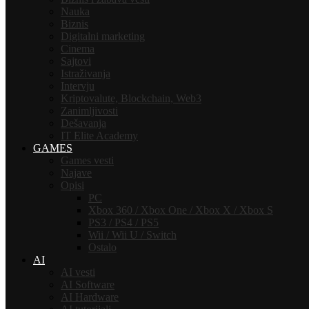
Nauka
Biznis
Digitalni marketing
Cinema
Sajtovi
Istraživanja
Intervju
Kriptovalute, Blockchain, Web3
Zanimljivosti
Dešavanja
IT Elite Academy
GAMES
Games vesti
Najave
Opisi
PC
Xbox 360 / Xbox One / Xbox X / Xbox S
PS3 / PS4 / PS5
Wii / Wii U / Switch
Ostalo
AI
AI vesti
AI Software
AI Hardware