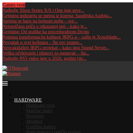
Games vesti
Najbolje Xbox Series X/S i One igre prve...
Gejming industrija se menja iz korena: Saudijska Arabija...
Sprema se haos na bojnom polju – sve...
Neispričana priča o otkazanoj igri – kako je...
Gejming: Od grafike ka proceduralnom životu
Potpuna transformacija kultnog JRPG-a – zašto je Xenoblade...
Povratak u svet košmara – šta sve znamo...
Nesvakidašnji JRPG projekat – kako igra Stupid Never...
Velika očekivanja i planovi za nastavak – šta...
Najbolje PS5 video igre u 2026. godini (do...
HOME
HARDWARE
Hardware vesti
Matične ploče
Procesori
Monitori
Grafičke kartice
Hard diskovi i optički uređaji