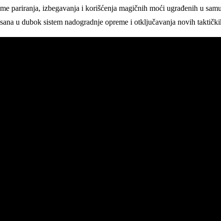
teme pariranja, izbegavanja i korišćenja magičnih moći ugrađenih u sa
tegrisana u dubok sistem nadogradnje opreme i otključavanja novih taktičk