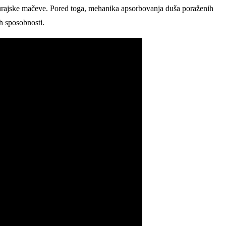
murajske mačeve. Pored toga, mehanika apsorbovanja duša poraženih
ih sposobnosti.