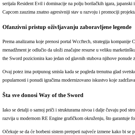
serijala Resident Evil i dominacije na polju borilačkih igara, japansk
Capcom zauzima znatno agresivniji stav u razvoju i promociji projek
Ofanzivni pristup oživljavanju zaboravljene legende
Prema analizama koje prenosi portal Wccftech, strategija kompanije Ca
menadžment je odlučio da uloži značajne resurse u veliku marketinšk
the Sword pozicionira kao jedan od glavnih stubova njihove ponude z
Ovaj potez ima potpunog smisla kada se pogleda trenutna glad svetskog 
popularnosti i ponudi igračima modernizovano iskustvo koje zadržava 
Šta sve donosi Way of the Sword
Iako se detalji o samoj priči i strukturama nivoa i dalje čuvaju pod 
razvija u modernom RE Engine grafičkom okruženju, što garantuje foto
Očekuje se da će borbeni sistem pretrpeti najveće izmene kako bi se pr