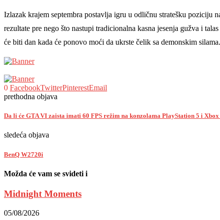
Izlazak krajem septembra postavlja igru u odličnu stratešku pozicij
rezultate pre nego što nastupi tradicionalna kasna jesenja gužva i tal
će biti dan kada će ponovo moći da ukrste čelik sa demonskim silama
0
Facebook
Twitter
Pinterest
Email
prethodna objava
Da li će GTA VI zaista imati 60 FPS režim na konzolama PlayStation 5 i Xbox
sledeća objava
BenQ W2720i
Možda će vam se svideti i
Midnight Moments
05/08/2026