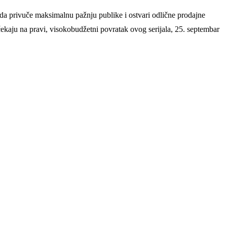
da privuče maksimalnu pažnju publike i ostvari odlične prodajne
 čekaju na pravi, visokobudžetni povratak ovog serijala, 25. septembar