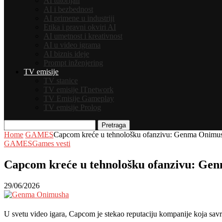
AI tutorijali
AI i bezbednost
AI primene u industriji
Etika i pravni okviri AI
AI umetnost i kreativnost
AI u video igrama
AI biznis ideje
Prompt inženjering
TV emisije
TV stanice
TV emisije ITnetwork
TV Emisije Gameplay
TV emisije Prolog
Pretraga
Home
GAMES
Capcom kreće u tehnološku ofanzivu: Genma Onimusha
GAMES
Games vesti
Capcom kreće u tehnološku ofanzivu: Genm
29/06/2026
U svetu video igara, Capcom je stekao reputaciju kompanije koja savrš