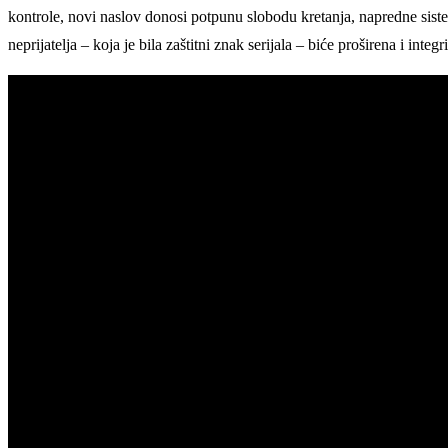
kontrole, novi naslov donosi potpunu slobodu kretanja, napredne sis
neprijatelja – koja je bila zaštitni znak serijala – biće proširena i in