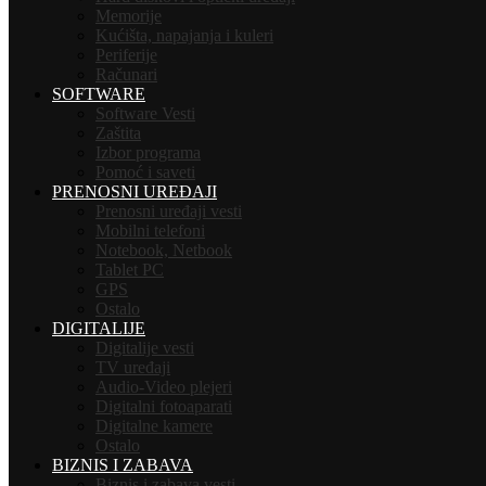
Memorije
Kućišta, napajanja i kuleri
Periferije
Računari
SOFTWARE
Software Vesti
Zaštita
Izbor programa
Pomoć i saveti
PRENOSNI UREĐAJI
Prenosni uređaji vesti
Mobilni telefoni
Notebook, Netbook
Tablet PC
GPS
Ostalo
DIGITALIJE
Digitalije vesti
TV uređaji
Audio-Video plejeri
Digitalni fotoaparati
Digitalne kamere
Ostalo
BIZNIS I ZABAVA
Biznis i zabava vesti