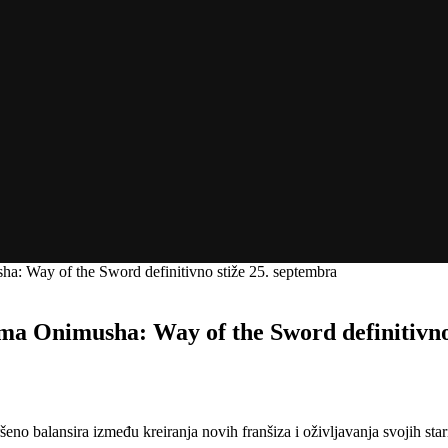
: Way of the Sword definitivno stiže 25. septembra
a Onimusha: Way of the Sword definitivno 
eno balansira između kreiranja novih franšiza i oživljavanja svojih st