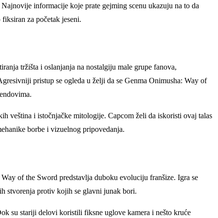
a. Najnovije informacije koje prate gejming scenu ukazuju na to da
iksiran za početak jeseni.
anja tržišta i oslanjanja na nostalgiju male grupe fanova,
Agresivniji pristup se ogleda u želji da se Genma Onimusha: Way of
rendovima.
 veština i istočnjačke mitologije. Capcom želi da iskoristi ovaj talas
mehanike borbe i vizuelnog pripovedanja.
: Way of the Sword predstavlja duboku evoluciju franšize. Igra se
stvorenja protiv kojih se glavni junak bori.
 su stariji delovi koristili fiksne uglove kamera i nešto kruće