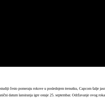
 studiji često pomeraju rokove u poslednjem trenutku, Capcom šalje jasnu
anični datum lansiranja igre ostaje 25. septembar. Održavanje ovog roka