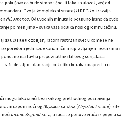
ne pokušava da bude simpatična ili laka za ulazak, već od
komandant. Ovo je kompleksni strateški RPG koji razvija
užen
NIS America
. Od uvodnih minuta je potpuno jasno da ovde
nje po menijima – svaka vaša odluka nosi ogromnu težinu.
aj da ulazite u ozbiljan, ratom rastrzan svet u kome se ne
 rasporedom jedinica, ekonomičnim upravljanjem resursima i
s
ponosno nastavlja prepoznatljiv stil ovog serijala sa
aže detaljno planiranje nekoliko koraka unapred, a ne
grači mogu lako snaći bez ikakvog prethodnog poznavanja
e ponovni uspon moćnog
Abyssloa
carstva (
Abyssloa Empire
), sile
m moći
arcane Brigandine
-a, a sada se ponovo vraća iz pepela sa