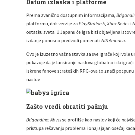
Datum izlaska i platforme
Prema zvanično dostupnim informacijama,
Brigandin
platformu, dok verzije za
PlayStation 5
,
Xbox Series
i
N
ostatku sveta. U Japanu će igra biti objavljena ist
izdanje ponosno predvodi pomenuti
NIS America
.
Ovo je izuzetno važna stavka za sve igrače koji vole u
pokazuje da je lansiranje naslova globalno i da igrači
iskrene fanove strateških RPG-ova to znači potpunu s
naslov.
Zašto vredi obratiti pažnju
Brigandine: Abyss
se profilše kao naslov koji će najvi
pristupa rešavanju problema i onaj sjajan osećaj kad