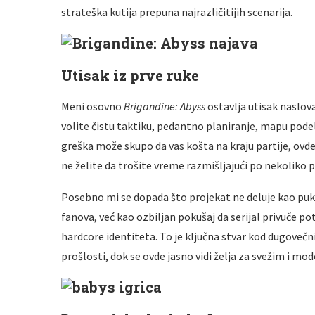
strateška kutija prepuna najrazličitijih scenarija.
Utisak iz prve ruke
Meni osovno
Brigandine: Abyss
ostavlja utisak naslov
volite čistu taktiku, pedantno planiranje, mapu podel
greška može skupo da vas košta na kraju partije, ovde ć
ne želite da trošite vreme razmišljajući po nekoliko 
Posebno mi se dopada što projekat ne deluje kao puki 
fanova, već kao ozbiljan pokušaj da serijal privuče p
hardcore identiteta. To je ključna stvar kod dugovečn
prošlosti, dok se ovde jasno vidi želja za svežim i 