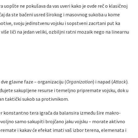
a uopšte ne pokušava da vas uveri kako je ovde reč o klasičnoj
ećaj da ste bačeni usred širokog i masovnog sukoba u kome
tive, svoju jedinstvenu vojsku i sopstveni zacrtani put ka
više liči na jedan veliki, ozbiljni ratni mozaik nego na linearnu
 dve glavne faze – organizaciju (
Organization
) i napad (
Attack
).
ređujete sakupljene resurse i temeljno pripremate vojsku, dok u
tan taktički sukob sa protivnikom.
jer konstantno tera igrača da balansira između šire makro-
ovoljno samo sakupiti brojčano jaku vojsku – morate aktivno
premate i kakav će efekat imati vaš izbor terena, elemenata i