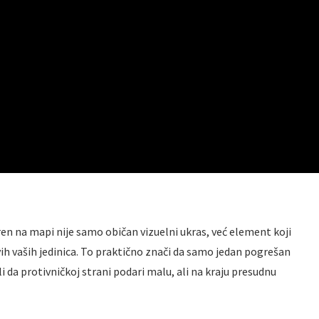
en na mapi nije samo običan vizuelni ukras, već element koji
ih vaših jedinica. To praktično znači da samo jedan pogrešan
i da protivničkoj strani podari malu, ali na kraju presudnu