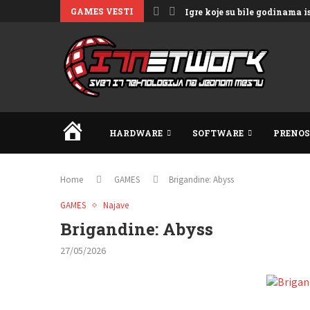
GAMES VESTI
Igre koje su bile godinama 
HOME
HARDWARE
SOFTWARE
PRENOS
Home
GAMES
Brigandine: Abyss
GAMES
Najave
Brigandine: Abyss
27/05/2026