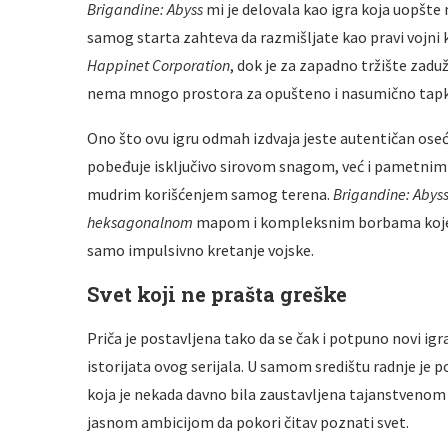
Brigandine: Abyss
mi je delovala kao igra koja uopšte 
samog starta zahteva da razmišljate kao pravi vojni 
Happinet Corporation
, dok je za zapadno tržište zad
nema mnogo prostora za opušteno i nasumično tapka
Ono što ovu igru odmah izdvaja jeste autentičan oseć
pobeđuje isključivo sirovom snagom, već i pametnim
mudrim korišćenjem samog terena.
Brigandine: Abys
heksagonalnom
mapom i kompleksnim borbama koje tr
samo impulsivno kretanje vojske.
Svet koji ne prašta greške
Priča je postavljena tako da se čak i potpuno novi i
istorijata ovog serijala. U samom središtu radnje j
koja je nekada davno bila zaustavljena tajanstveno
jasnom ambicijom da pokori čitav poznati svet.