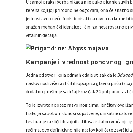
U samoj praksi borba nikada nije puko pitanje suvih br
terena koji joj prirodno ne odgovara, ona će znatno s
jednostavno neće funkcionisati na nivou na kome bi i
snažan mehanički identitet i čini ga neverovatno priv
vitalnih detalja.
Kampanje i vrednost ponovnog igra
Jedna od stvari koja odmah odaje utisak da je
Brigand
naslov nudi više različitih opcija za glavnu priču (
stor
dodatno proširuje sadržaj kroz čak 24 potpuno različit
To je izvrstan potez razvojnog tima, jer čitav ovaj ž
frakcija sa sobom donosi sopstvene, unikatne uslov
testiranje različitih vojnih stilova i stalno vraćanje 
rečima, ovo definitivno nije naslov koji ćete završiti 