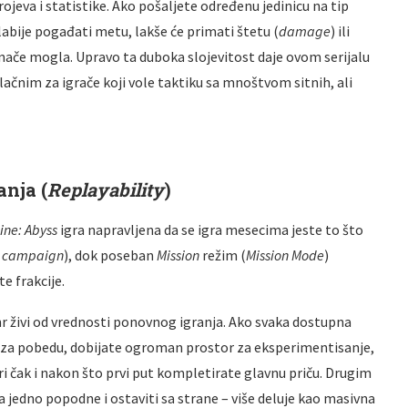
ojeva i statistike. Ako pošaljete određenu jedinicu na tip
labije pogađati metu, lakše će primati štetu (
damage
) ili
nače mogla. Upravo ta duboka slojevitost daje ovom serijalu
lačnim za igrače koji vole taktiku sa mnoštvom sitnih, ali
nja (
Replayability
)
ine: Abyss
igra napravljena da se igra mesecima jeste to što
y campaign
), dok poseban
Mission
režim (
Mission Mode
)
e frakcije.
anr živi od vrednosti ponovnog igranja. Ako svaka dostupna
e za pobedu, dobijate ogroman prostor za eksperimentisanje,
igri čak i nakon što prvi put kompletirate glavnu priču. Drugim
za jedno popodne i ostaviti sa strane – više deluje kao masivna