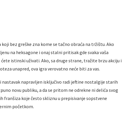
a koji bez greške zna kome se tačno obraća na tržištu. Ako
jenu na heksagone i onaj stalni pritisak gde svaka vaša
ete istinski uživati. Ako, sa druge strane, tražite brzu akciju i
poteza unapred, ova igra verovatno neće biti za vas.
nastavak napravljen isključivo radi jeftine nostalgije starih
otpuno novu publiku, a da se pritom ne odrekne ni delića svog
ih franšiza koje često skliznu u prepisivanje sopstvene
modernim početkom.