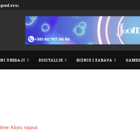
ispred svog vremena
NI UREĐAJI
DIGITALIJE
BIZNIS I ZABAVA
GAME