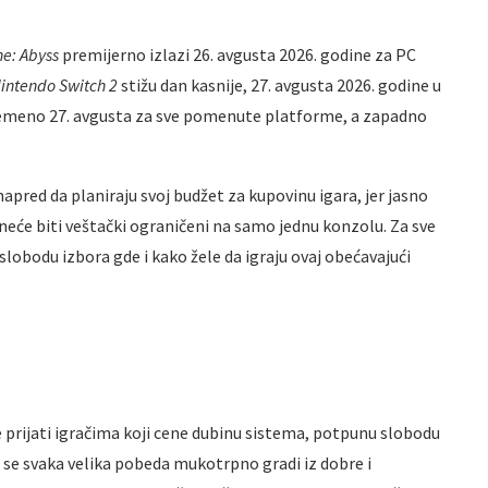
e: Abyss
premijerno izlazi 26. avgusta 2026. godine za PC
intendo Switch 2
stižu dan kasnije, 27. avgusta 2026. godine u
ovremeno 27. avgusta za sve pomenute platforme, a zapadno
napred da planiraju svoj budžet za kupovinu igara, jer jasno
 neće biti veštački ograničeni na samo jednu konzolu. Za sve
lobodu izbora gde i kako žele da igraju ovaj obećavajući
še prijati igračima koji cene dubinu sistema, potpunu slobodu
a se svaka velika pobeda mukotrpno gradi iz dobre i