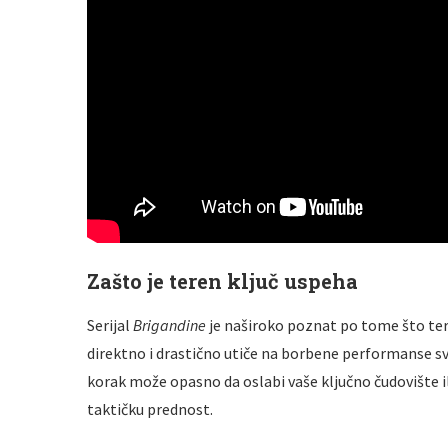
Zašto je teren ključ uspeha
Serijal
Brigandine
je naširoko poznat po tome što ter
direktno i drastično utiče na borbene performanse sv
korak može opasno da oslabi vaše ključno čudovište il
taktičku prednost.