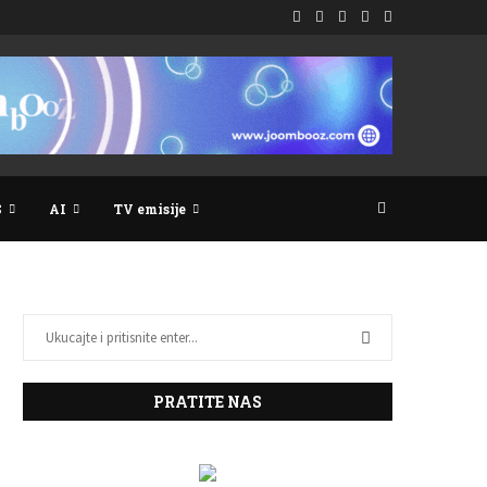
S
AI
TV emisije
PRATITE NAS