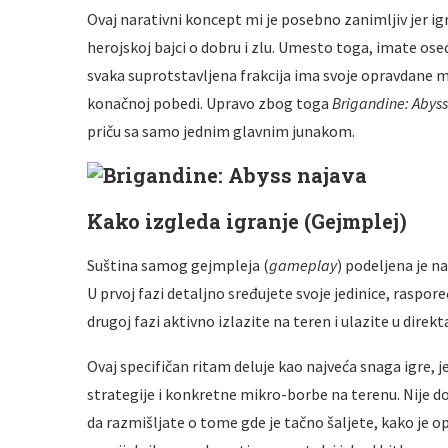
Ovaj narativni koncept mi je posebno zanimljiv jer igr
herojskoj bajci o dobru i zlu. Umesto toga, imate os
svaka suprotstavljena frakcija ima svoje opravdane mo
konačnoj pobedi. Upravo zbog toga
Brigandine: Abyss
priču sa samo jednim glavnim junakom.
Kako izgleda igranje (Gejmplej)
Suština samog gejmpleja (
gameplay
) podeljena je na
U prvoj fazi detaljno sređujete svoje jedinice, raspo
drugoj fazi aktivno izlazite na teren i ulazite u direk
Ovaj specifičan ritam deluje kao najveća snaga igre, 
strategije i konkretne mikro-borbe na terenu. Nije d
da razmišljate o tome gde je tačno šaljete, kako je o