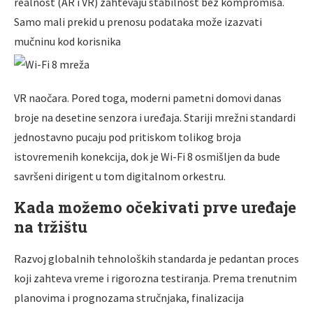
realnost (AR i VR) zahtevaju stabilnost bez kompromisa.
Samo mali prekid u prenosu podataka može izazvati
mučninu kod korisnika
VR naočara. Pored toga, moderni pametni domovi danas
broje na desetine senzora i uređaja. Stariji mrežni standardi
jednostavno pucaju pod pritiskom tolikog broja
istovremenih konekcija, dok je Wi-Fi 8 osmišljen da bude
savršeni dirigent u tom digitalnom orkestru.
Kada možemo očekivati prve uređaje
na tržištu
Razvoj globalnih tehnoloških standarda je pedantan proces
koji zahteva vreme i rigorozna testiranja. Prema trenutnim
planovima i prognozama stručnjaka, finalizacija