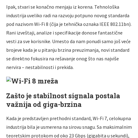
Ipak, stvari se konačno menjaju iz korena. Tehnološka
industrija uveliko radi na razvoju potpuno novog standarda
pod nazivom Wi-Fi 8 (čija je tehnička oznaka IEEE 802.11bn).
Rani izveštaji, analize i specifikacije donose fantastične
vesti za sve korisnike. Umesto da nam ponudi samo još veće
brojeve kada je u pitanju brzina preuzimanja, novi standard
se direktno fokusira na rešavanje onog što nas najviše
nervira – nestabilnosti i prekida.
Zašto je stabilnost signala postala
važnija od giga-brzina
Kada je predstavljen prethodni standard, Wi-Fi 7, celokupna
industrija bila je usmerena na sirovu snagu. Sa maksimalnim
teoretskim protokom od oko 23 Gbps (gigabita u sekundi),