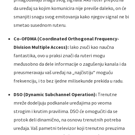
da uređaj sa kojim komunicira nije previše daleko, on će
smanjiti snagu svog emitovanja kako njegov signal ne bi
smetao susednom ruteru.
Co-OFDMA (Coordinated Orthogonal Frequency-
Division Multiple Access):
Iako zvuči kao naučna
fantastika, ovo u praksi znači da ruteri mogu
međusobno da dele informacije o zagušenju kanala i da
preusmeravaju vaš uređaj na „najčistiju“ moguću
frekvenciju, i to bez ijedne milisekunde prekida u radu.
DSO (Dynamic Subchannel Operation):
Trenutne
mreže dodeljuju podkanale uređajima po veoma
strogim i krutim pravilima. DSO će omogućiti da se
protok deli dinamično, na osnovu trenutnih potreba
uređaja. Vaš pametni televizor koji trenutno preuzima