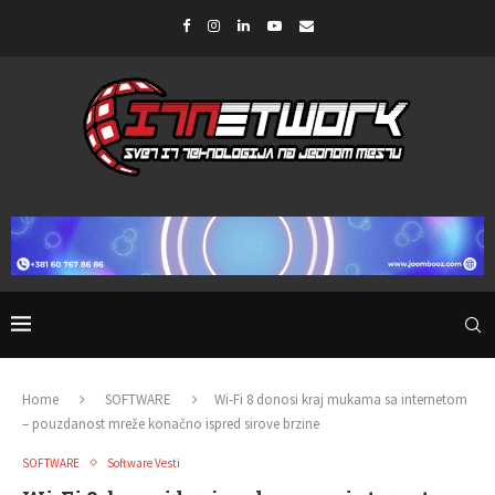
Home
SOFTWARE
Wi-Fi 8 donosi kraj mukama sa internetom
– pouzdanost mreže konačno ispred sirove brzine
SOFTWARE
Software Vesti