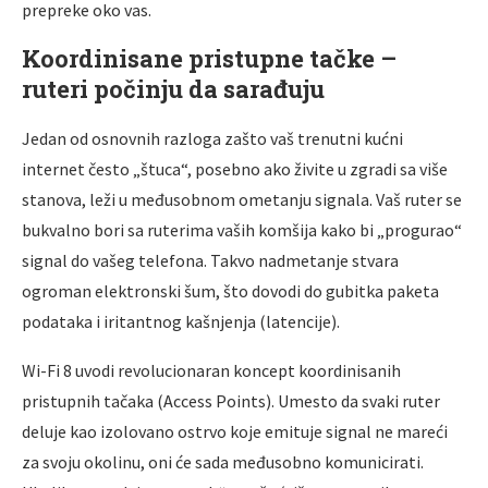
prepreke oko vas.
Koordinisane pristupne tačke –
ruteri počinju da sarađuju
Jedan od osnovnih razloga zašto vaš trenutni kućni
internet često „štuca“, posebno ako živite u zgradi sa više
stanova, leži u međusobnom ometanju signala. Vaš ruter se
bukvalno bori sa ruterima vaših komšija kako bi „progurao“
signal do vašeg telefona. Takvo nadmetanje stvara
ogroman elektronski šum, što dovodi do gubitka paketa
podataka i iritantnog kašnjenja (latencije).
Wi-Fi 8 uvodi revolucionaran koncept koordinisanih
pristupnih tačaka (Access Points). Umesto da svaki ruter
deluje kao izolovano ostrvo koje emituje signal ne mareći
za svoju okolinu, oni će sada međusobno komunicirati.