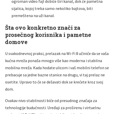
ogroman video fajl dobiće širi kanal, dok će pametna
sijalica, kojoj treba samo nekoliko bajtova, biti
premeštena na uži kanal.
Šta ovo konkretno znači za
prosečnog korisnika i pametne
domove
U svakodnevnoj praksi, prelazak na Wi-Fi 8 učiniće da se vaša
kućna mreža ponaša mnogo više kao moderna i stabilna
mobilna mreža. Kada hodate ulicom i vaš mobilni telefon se
prebacuje sa jedne bazne stanice na drugu, vi taj prelaz ne
osetite. Upravo to će se dešavati dok se krećete kroz svoj
dom.
Ovakav nivo stabilnosti biće od presudnog značaja za
tehnologije budućnosti. Uređaji za proširenu i virtuelnu