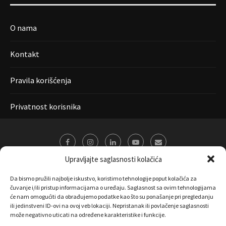
O nama
Kontakt
Pravila korišćenja
Privatnost korisnika
Upravljajte saglasnosti kolačića
Da bismo pružili najbolje iskustvo, koristimo tehnologije poput kolačića za
čuvanje i/ili pristup informacijama o uređaju. Saglasnost sa ovim tehnologijama
će nam omogućiti da obrađujemo podatke kao što su ponašanje pri pregledanju
ili jedinstveni ID-ovi na ovoj veb lokaciji. Nepristanak ili povlačenje saglasnosti
može negativno uticati na određene karakteristike i funkcije.