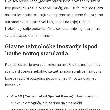
Ukoliko posedujete „mesh“ mrežu (više povezanih rutera
koji pokrivaju različite sobe u kući), Wi-Fi 8 će im omogućiti
da savršeno sinhronizuju svoje prenose. Sistem će potpuno
automatski raspoređivati ko, kada i na kojoj tačnoj
frekvenciji šalje podatke, čime se sudaranje signala u etru
svodi na apsolutni minimum.
Glavne tehnološke inovacije ispod
haube novog standarda
Kako bi ostvario ovu besprekornu mrežnu harmoniju, novi
standard donosi nekoliko izuzetno naprednih tehnologija
koje će raditi u pozadini, potpuno nevidljivo za krajnjeg
korisnika:
Co-SR (Coordinated Spatial Reuse):
Ova napredna
funkcija omogućava ruterima da dinamički
prilagođavaju snagu svog signala. Ako ruter prepozna