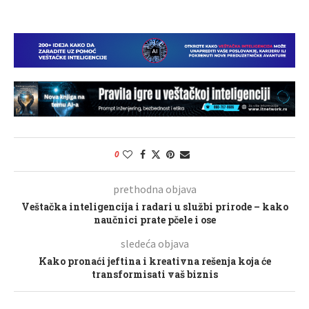
0
prethodna objava
Veštačka inteligencija i radari u službi prirode – kako
naučnici prate pčele i ose
sledeća objava
Kako pronaći jeftina i kreativna rešenja koja će
transformisati vaš biznis