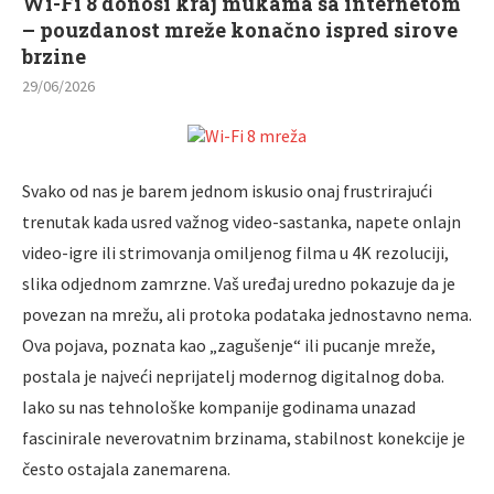
Wi-Fi 8 donosi kraj mukama sa internetom
– pouzdanost mreže konačno ispred sirove
brzine
29/06/2026
Svako od nas je barem jednom iskusio onaj frustrirajući
trenutak kada usred važnog video-sastanka, napete onlajn
video-igre ili strimovanja omiljenog filma u 4K rezoluciji,
slika odjednom zamrzne. Vaš uređaj uredno pokazuje da je
povezan na mrežu, ali protoka podataka jednostavno nema.
Ova pojava, poznata kao „zagušenje“ ili pucanje mreže,
postala je najveći neprijatelj modernog digitalnog doba.
Iako su nas tehnološke kompanije godinama unazad
fascinirale neverovatnim brzinama, stabilnost konekcije je
često ostajala zanemarena.