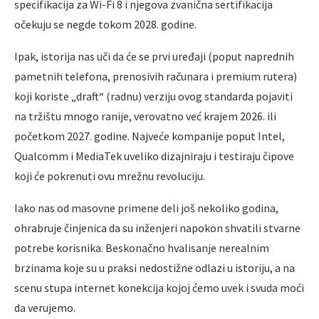
specifikacija za Wi-Fi 8 i njegova zvanična sertifikacija
očekuju se negde tokom 2028. godine.
Ipak, istorija nas uči da će se prvi uređaji (poput naprednih
pametnih telefona, prenosivih računara i premium rutera)
koji koriste „draft“ (radnu) verziju ovog standarda pojaviti
na tržištu mnogo ranije, verovatno već krajem 2026. ili
početkom 2027. godine. Najveće kompanije poput Intel,
Qualcomm i MediaTek uveliko dizajniraju i testiraju čipove
koji će pokrenuti ovu mrežnu revoluciju.
Iako nas od masovne primene deli još nekoliko godina,
ohrabruje činjenica da su inženjeri napokon shvatili stvarne
potrebe korisnika. Beskonačno hvalisanje nerealnim
brzinama koje su u praksi nedostižne odlazi u istoriju, a na
scenu stupa internet konekcija kojoj ćemo uvek i svuda moći
da verujemo.