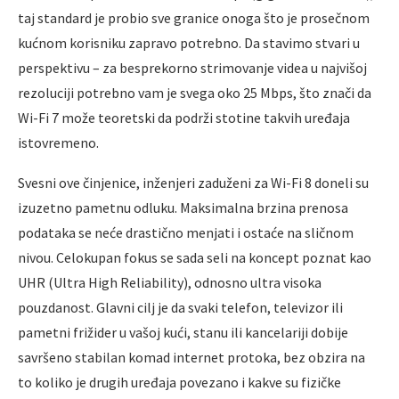
taj standard je probio sve granice onoga što je prosečnom
kućnom korisniku zapravo potrebno. Da stavimo stvari u
perspektivu – za besprekorno strimovanje videa u najvišoj
rezoluciji potrebno vam je svega oko 25 Mbps, što znači da
Wi-Fi 7 može teoretski da podrži stotine takvih uređaja
istovremeno.
Svesni ove činjenice, inženjeri zaduženi za Wi-Fi 8 doneli su
izuzetno pametnu odluku. Maksimalna brzina prenosa
podataka se neće drastično menjati i ostaće na sličnom
nivou. Celokupan fokus se sada seli na koncept poznat kao
UHR (Ultra High Reliability), odnosno ultra visoka
pouzdanost. Glavni cilj je da svaki telefon, televizor ili
pametni frižider u vašoj kući, stanu ili kancelariji dobije
savršeno stabilan komad internet protoka, bez obzira na
to koliko je drugih uređaja povezano i kakve su fizičke