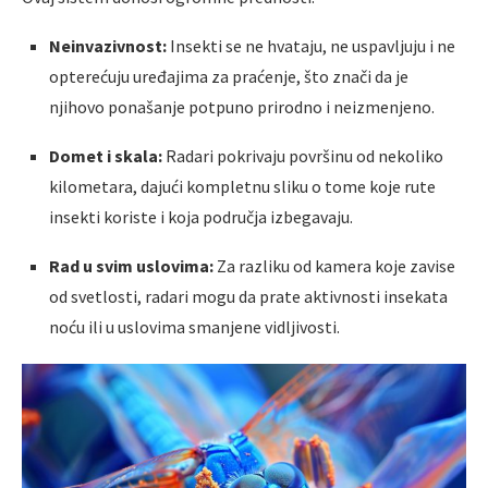
Neinvazivnost:
Insekti se ne hvataju, ne uspavljuju i ne
opterećuju uređajima za praćenje, što znači da je
njihovo ponašanje potpuno prirodno i neizmenjeno.
Domet i skala:
Radari pokrivaju površinu od nekoliko
kilometara, dajući kompletnu sliku o tome koje rute
insekti koriste i koja područja izbegavaju.
Rad u svim uslovima:
Za razliku od kamera koje zavise
od svetlosti, radari mogu da prate aktivnosti insekata
noću ili u uslovima smanjene vidljivosti.