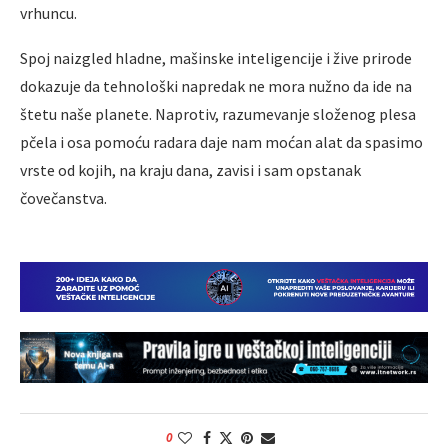
vrhuncu.
Spoj naizgled hladne, mašinske inteligencije i žive prirode
dokazuje da tehnološki napredak ne mora nužno da ide na
štetu naše planete. Naprotiv, razumevanje složenog plesa
pčela i osa pomoću radara daje nam moćan alat da spasimo
vrste od kojih, na kraju dana, zavisi i sam opstanak
čovečanstva.
0