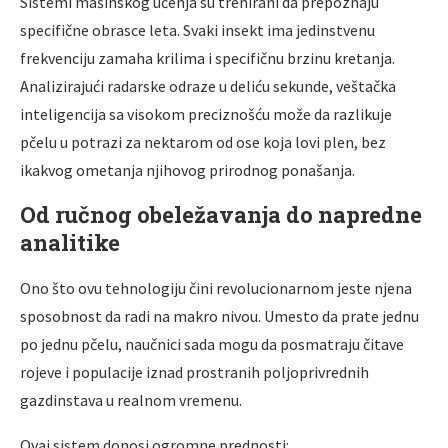
Sistemi mašinskog učenja su trenirani da prepoznaju
specifične obrasce leta. Svaki insekt ima jedinstvenu
frekvenciju zamaha krilima i specifičnu brzinu kretanja.
Analizirajući radarske odraze u deliću sekunde, veštačka
inteligencija sa visokom preciznošću može da razlikuje
pčelu u potrazi za nektarom od ose koja lovi plen, bez
ikakvog ometanja njihovog prirodnog ponašanja.
Od ručnog obeležavanja do napredne
analitike
Ono što ovu tehnologiju čini revolucionarnom jeste njena
sposobnost da radi na makro nivou. Umesto da prate jednu
po jednu pčelu, naučnici sada mogu da posmatraju čitave
rojeve i populacije iznad prostranih poljoprivrednih
gazdinstava u realnom vremenu.
Ovaj sistem donosi ogromne prednosti: