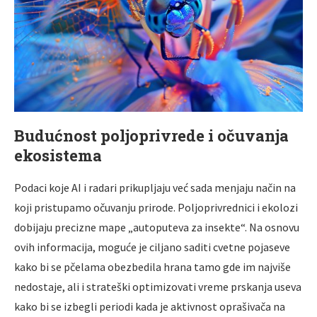
Budućnost poljoprivrede i očuvanja
ekosistema
Podaci koje AI i radari prikupljaju već sada menjaju način na
koji pristupamo očuvanju prirode. Poljoprivrednici i ekolozi
dobijaju precizne mape „autoputeva za insekte“. Na osnovu
ovih informacija, moguće je ciljano saditi cvetne pojaseve
kako bi se pčelama obezbedila hrana tamo gde im najviše
nedostaje, ali i strateški optimizovati vreme prskanja useva
kako bi se izbegli periodi kada je aktivnost oprašivača na