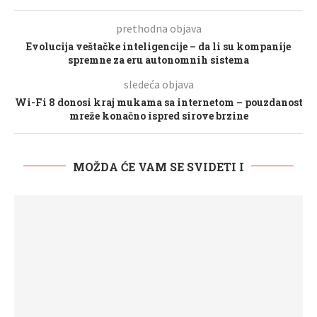
prethodna objava
Evolucija veštačke inteligencije – da li su kompanije
spremne za eru autonomnih sistema
sledeća objava
Wi-Fi 8 donosi kraj mukama sa internetom – pouzdanost
mreže konačno ispred sirove brzine
MOŽDA ĆE VAM SE SVIDETI I