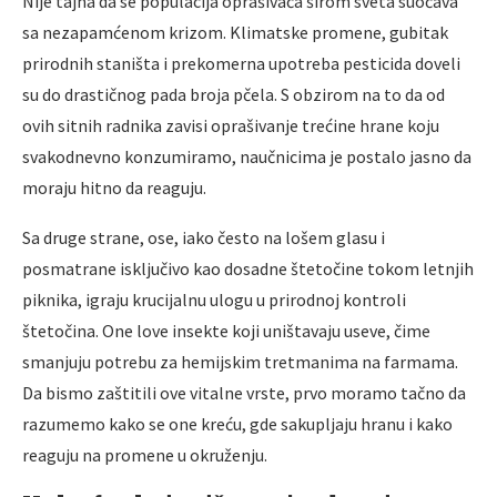
Nije tajna da se populacija oprašivača širom sveta suočava
sa nezapamćenom krizom. Klimatske promene, gubitak
prirodnih staništa i prekomerna upotreba pesticida doveli
su do drastičnog pada broja pčela. S obzirom na to da od
ovih sitnih radnika zavisi oprašivanje trećine hrane koju
svakodnevno konzumiramo, naučnicima je postalo jasno da
moraju hitno da reaguju.
Sa druge strane, ose, iako često na lošem glasu i
posmatrane isključivo kao dosadne štetočine tokom letnjih
piknika, igraju krucijalnu ulogu u prirodnoj kontroli
štetočina. One love insekte koji uništavaju useve, čime
smanjuju potrebu za hemijskim tretmanima na farmama.
Da bismo zaštitili ove vitalne vrste, prvo moramo tačno da
razumemo kako se one kreću, gde sakupljaju hranu i kako
reaguju na promene u okruženju.