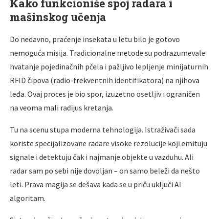
Kako funkcioniše spoj radara i
mašinskog učenja
Do nedavno, praćenje insekata u letu bilo je gotovo
nemoguća misija. Tradicionalne metode su podrazumevale
hvatanje pojedinačnih pčela i pažljivo lepljenje minijaturnih
RFID čipova (radio-frekventnih identifikatora) na njihova
leđa. Ovaj proces je bio spor, izuzetno osetljiv i ograničen
na veoma mali radijus kretanja.
Tu na scenu stupa moderna tehnologija. Istraživači sada
koriste specijalizovane radare visoke rezolucije koji emituju
signale i detektuju čak i najmanje objekte u vazduhu. Ali
radar sam po sebi nije dovoljan – on samo beleži da nešto
leti. Prava magija se dešava kada se u priču uključi AI
algoritam.