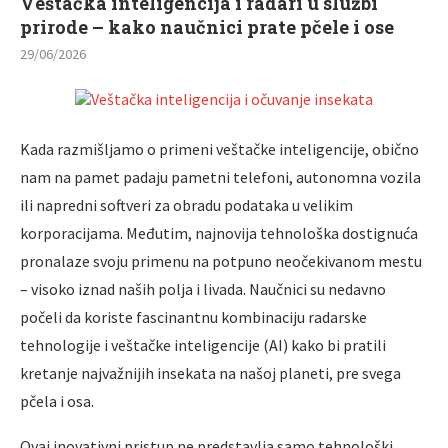
Veštačka inteligencija i radari u službi
prirode – kako naučnici prate pčele i ose
29/06/2026
Kada razmišljamo o primeni veštačke inteligencije, obično
nam na pamet padaju pametni telefoni, autonomna vozila
ili napredni softveri za obradu podataka u velikim
korporacijama. Međutim, najnovija tehnološka dostignuća
pronalaze svoju primenu na potpuno neočekivanom mestu
– visoko iznad naših polja i livada. Naučnici su nedavno
počeli da koriste fascinantnu kombinaciju radarske
tehnologije i veštačke inteligencije (AI) kako bi pratili
kretanje najvažnijih insekata na našoj planeti, pre svega
pčela i osa.
Ovaj inovativni pristup ne predstavlja samo tehnološki