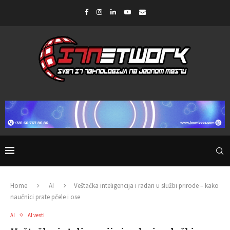
Home
AI
Veštačka inteligencija i radari u službi prirode – kako
naučnici prate pčele i ose
AI
AI vesti