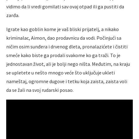
vidimo da li vredi gomilati sav ovaj otpad ili ga pustiti da
zarđa.
Igrate kao goblin kome je vaš bliski prijatelj, a nikako
kriminalac, Aimon, dao prodavnicu da vodi. Počinjući sa
ničim osim sunđera i drvenog dleta, pronalazićete i čistiti
smeće kako biste ga prodali svakome ko ga traži. To je
jednostavan život, ali je bolji nego ništa. Međutim, na kraju
se upletete u nešto mnogo veće što uključuje ukleti
nameštaj, ogromne dugove i tetku koja zaista, zaista voli
da se žali na svoj rudarski posao.