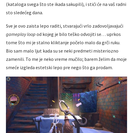
(kataloga svega što ste ikada sakupili), i stići će na vaš radni
sto sledećeg dana.
Sve je ovo zaista lepo raditi, stvarajući vrlo zadovoljavajući
gameplay loop
od kojeg je bilo teško odvojiti se… uprkos
tome što mi je stalno kliktanje počelo malo da grči ruku.
Bio sam malo ljut kada su se neki predmeti misteriozno
zamenili. To me je neko vreme mučilo; barem želim da moje
smeće izgleda estetski lepo pre nego što ga prodam.