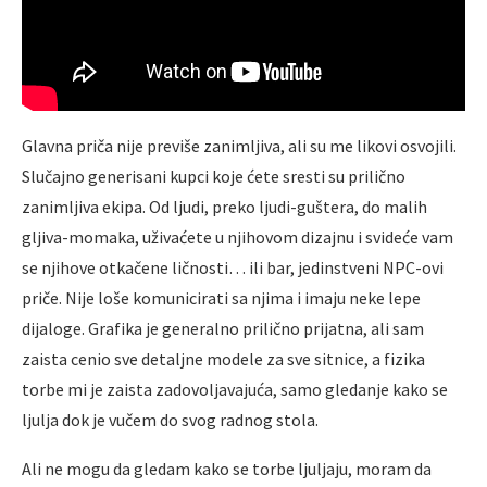
Glavna priča nije previše zanimljiva, ali su me likovi osvojili.
Slučajno generisani kupci koje ćete sresti su prilično
zanimljiva ekipa. Od ljudi, preko ljudi-guštera, do malih
gljiva-momaka, uživaćete u njihovom dizajnu i svideće vam
se njihove otkačene ličnosti… ili bar, jedinstveni NPC-ovi
priče. Nije loše komunicirati sa njima i imaju neke lepe
dijaloge. Grafika je generalno prilično prijatna, ali sam
zaista cenio sve detaljne modele za sve sitnice, a fizika
torbe mi je zaista zadovoljavajuća, samo gledanje kako se
ljulja dok je vučem do svog radnog stola.
Ali ne mogu da gledam kako se torbe ljuljaju, moram da