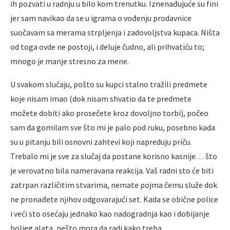
ih pozvati u radnju u bilo kom trenutku. Iznenađujuće su fini
jer sam navikao da se u igrama o vođenju prodavnice
suočavam sa merama strpljenja i zadovoljstva kupaca. Ništa
od toga ovde ne postoji, i deluje čudno, ali prihvatiću to;
mnogo je manje stresno za mene.
U svakom slučaju, pošto su kupci stalno tražili predmete
koje nisam imao (dok nisam shvatio da te predmete
možete dobiti ako prosečete kroz dovoljno torbi), počeo
sam da gomilam sve što mi je palo pod ruku, posebno kada
su u pitanju bili osnovni zahtevi koji napreduju priču.
Trebalo mi je sve za slučaj da postane korisno kasnije… što
je verovatno bila nameravana reakcija. Vaš radni sto će biti
zatrpan različitim stvarima, nemate pojma čemu služe dok
ne pronađete njihov odgovarajući set. Kada se obične police
i veći sto osećaju jednako kao nadogradnja kao i dobijanje
boljeg alata, nešto mora da radi kako treba.