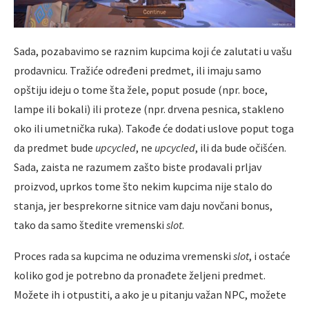
Sada, pozabavimo se raznim kupcima koji će zalutati u vašu
prodavnicu. Tražiće određeni predmet, ili imaju samo
opštiju ideju o tome šta žele, poput posude (npr. boce,
lampe ili bokali) ili proteze (npr. drvena pesnica, stakleno
oko ili umetnička ruka). Takođe će dodati uslove poput toga
da predmet bude
upcycled
, ne
upcycled
, ili da bude očišćen.
Sada, zaista ne razumem zašto biste prodavali prljav
proizvod, uprkos tome što nekim kupcima nije stalo do
stanja, jer besprekorne sitnice vam daju novčani bonus,
tako da samo štedite vremenski
slot
.
Proces rada sa kupcima ne oduzima vremenski
slot
, i ostaće
koliko god je potrebno da pronađete željeni predmet.
Možete ih i otpustiti, a ako je u pitanju važan NPC, možete