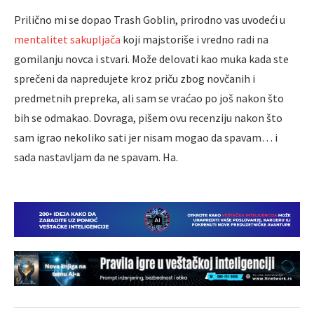
Prilično mi se dopao Trash Goblin, prirodno vas uvodeći u
mentalitet sakupljača
koji majstoriše i vredno radi na
gomilanju novca i stvari. Može delovati kao muka kada ste
sprečeni da napredujete kroz priču zbog novčanih i
predmetnih prepreka, ali sam se vraćao po još nakon što
bih se odmakao. Dovraga, pišem ovu recenziju nakon što
sam igrao nekoliko sati jer nisam mogao da spavam… i
sada nastavljam da ne spavam. Ha.