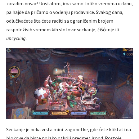
zaradim novac! Uostalom, ima samo toliko vremena u danu,
pa hajde da pričamo o vođenju prodavnice. Svakog dana,
odlučivaćete šta ćete raditi sa ograničenim brojem
raspoloživih vremenskih slotova: seckanje, čišćenje ili
upcycling
.
Seckanje je neka vrsta mini-zagonetke, gde ćete kliktati na
blokove da biste polako otkrili predmet ispod. Postoje