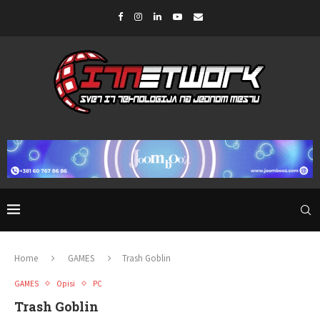
Home
GAMES
Trash Goblin
GAMES
Opisi
PC
Trash Goblin