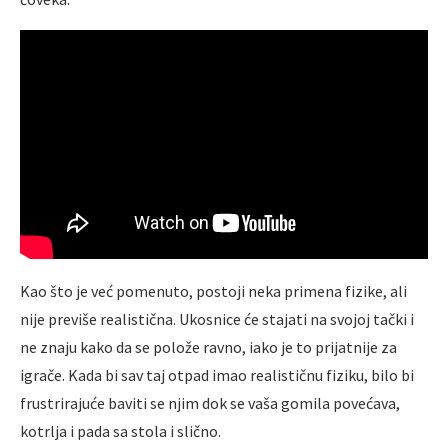
Kao što je već pomenuto, postoji neka primena fizike, ali
nije previše realistična. Ukosnice će stajati na svojoj tački i
ne znaju kako da se polože ravno, iako je to prijatnije za
igrače. Kada bi sav taj otpad imao realističnu fiziku, bilo bi
frustrirajuće baviti se njim dok se vaša gomila povećava,
kotrlja i pada sa stola i slično.