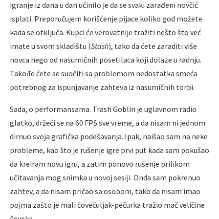
igranje iz dana u dan učinilo je da se svaki zarađeni novčić
isplati. Preporučujem korišćenje pijace koliko god možete
kada se otključa. Kupci će verovatnije tražiti nešto što već
imate u svom skladištu (
Stash
), tako da ćete zaraditi više
novca nego od nasumičnih posetilaca koji dolaze u radnju.
Takođe ćete se suočiti sa problemom nedostatka smeća
potrebnog za ispunjavanje zahteva iz nasumičnih torbi.
Sada, o performansama. Trash Goblin je uglavnom radio
glatko, držeći se na 60 FPS sve vreme, a da nisam ni jednom
dirnuo svoja grafička podešavanja. Ipak, naišao sam na neke
probleme, kao što je rušenje igre prvi put kada sam pokušao
da kreiram novu igru, a zatim ponovo rušenje prilikom
učitavanja mog snimka u novoj sesiji. Onda sam pokrenuo
zahtev, a da nisam pričao sa osobom, tako da nisam imao
pojma zašto je mali čovečuljak-pečurka tražio mač veličine
čoveka.