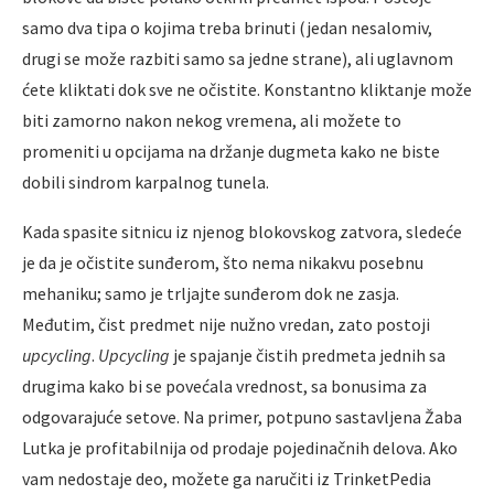
samo dva tipa o kojima treba brinuti (jedan nesalomiv,
drugi se može razbiti samo sa jedne strane), ali uglavnom
ćete kliktati dok sve ne očistite. Konstantno kliktanje može
biti zamorno nakon nekog vremena, ali možete to
promeniti u opcijama na držanje dugmeta kako ne biste
dobili sindrom karpalnog tunela.
Kada spasite sitnicu iz njenog blokovskog zatvora, sledeće
je da je očistite sunđerom, što nema nikakvu posebnu
mehaniku; samo je trljajte sunđerom dok ne zasja.
Međutim, čist predmet nije nužno vredan, zato postoji
upcycling
.
Upcycling
je spajanje čistih predmeta jednih sa
drugima kako bi se povećala vrednost, sa bonusima za
odgovarajuće setove. Na primer, potpuno sastavljena Žaba
Lutka je profitabilnija od prodaje pojedinačnih delova. Ako
vam nedostaje deo, možete ga naručiti iz TrinketPedia