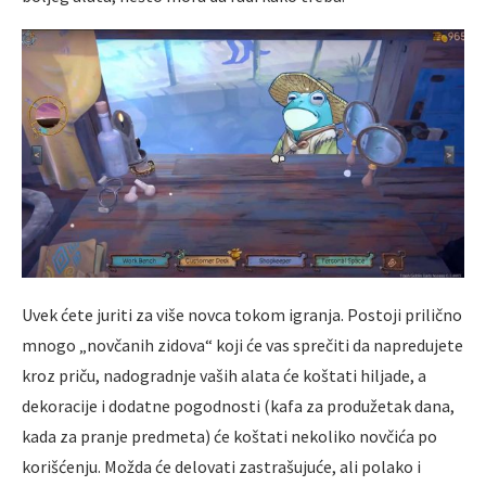
Uvek ćete juriti za više novca tokom igranja. Postoji prilično
mnogo „novčanih zidova“ koji će vas sprečiti da napredujete
kroz priču, nadogradnje vaših alata će koštati hiljade, a
dekoracije i dodatne pogodnosti (kafa za produžetak dana,
kada za pranje predmeta) će koštati nekoliko novčića po
korišćenju. Možda će delovati zastrašujuće, ali polako i