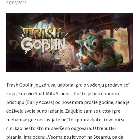
07/06/2025
Trash Goblin je „zdrava, udobna igra o vođenju prodavnice“
koju je razvio Spilt Milk Studios. Pošto je bila u ranom
pristupu (Early Access) od novembra prošle godine, sada je
doživela svoje puno izdanje. Zaljubio sam se u
cosy
igre i
mehanike gde rastavljate nešto i popravljate, i ovo mi se
čini kao nešto što mi savršeno odgovara. U trenutku
pisanja, ima ocenu „Veoma pozitivno“ na Steamu, pa da