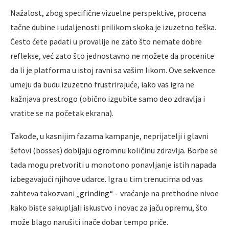
Nažalost, zbog specifične vizuelne perspektive, procena
tačne dubine i udaljenosti prilikom skoka je izuzetno teška.
Često ćete padati u provalije ne zato što nemate dobre
reflekse, već zato što jednostavno ne možete da procenite
da li je platforma u istoj ravni sa vašim likom. Ove sekvence
umeju da budu izuzetno frustrirajuće, iako vas igra ne
kažnjava prestrogo (obično izgubite samo deo zdravlja i
vratite se na početak ekrana).
Takođe, u kasnijim fazama kampanje, neprijatelji i glavni
šefovi (bosses) dobijaju ogromnu količinu zdravlja. Borbe se
tada mogu pretvoriti u monotono ponavljanje istih napada
izbegavajući njihove udarce. Igra u tim trenucima od vas
zahteva takozvani „grinding“ – vraćanje na prethodne nivoe
kako biste sakupljali iskustvo i novac za jaču opremu, što
može blago narušiti inače dobar tempo priče.