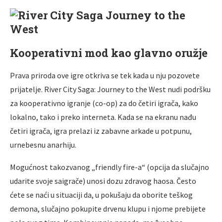
Kooperativni mod kao glavno oružje
Prava priroda ove igre otkriva se tek kada u nju pozovete
prijatelje. River City Saga: Journey to the West nudi podršku
za kooperativno igranje (co-op) za do četiri igrača, kako
lokalno, tako i preko interneta. Kada se na ekranu nađu
četiri igrača, igra prelazi iz zabavne arkade u potpunu,
urnebesnu anarhiju.
Mogućnost takozvanog „friendly fire-a“ (opcija da slučajno
udarite svoje saigrače) unosi dozu zdravog haosa. Često
ćete se naći u situaciji da, u pokušaju da oborite teškog
demona, slučajno pokupite drvenu klupu i njome prebijete