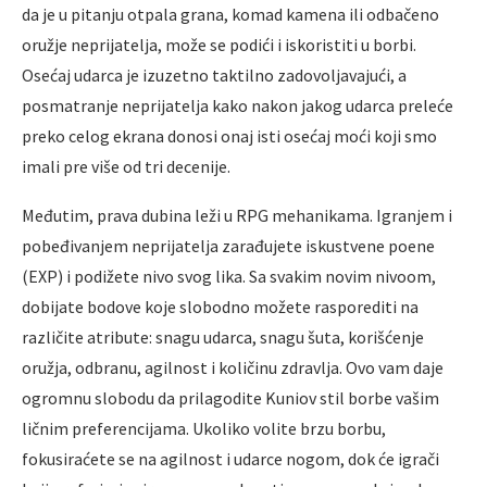
da je u pitanju otpala grana, komad kamena ili odbačeno
oružje neprijatelja, može se podići i iskoristiti u borbi.
Osećaj udarca je izuzetno taktilno zadovoljavajući, a
posmatranje neprijatelja kako nakon jakog udarca preleće
preko celog ekrana donosi onaj isti osećaj moći koji smo
imali pre više od tri decenije.
Međutim, prava dubina leži u RPG mehanikama. Igranjem i
pobeđivanjem neprijatelja zarađujete iskustvene poene
(EXP) i podižete nivo svog lika. Sa svakim novim nivoom,
dobijate bodove koje slobodno možete rasporediti na
različite atribute: snagu udarca, snagu šuta, korišćenje
oružja, odbranu, agilnost i količinu zdravlja. Ovo vam daje
ogromnu slobodu da prilagodite Kuniov stil borbe vašim
ličnim preferencijama. Ukoliko volite brzu borbu,
fokusiraćete se na agilnost i udarce nogom, dok će igrači