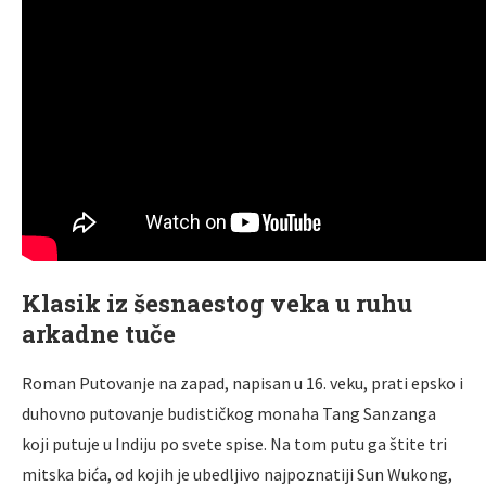
Klasik iz šesnaestog veka u ruhu
arkadne tuče
Roman Putovanje na zapad, napisan u 16. veku, prati epsko i
duhovno putovanje budističkog monaha Tang Sanzanga
koji putuje u Indiju po svete spise. Na tom putu ga štite tri
mitska bića, od kojih je ubedljivo najpoznatiji Sun Wukong,