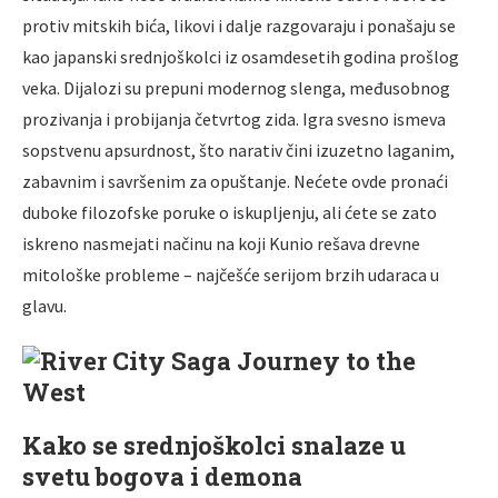
protiv mitskih bića, likovi i dalje razgovaraju i ponašaju se
kao japanski srednjoškolci iz osamdesetih godina prošlog
veka. Dijalozi su prepuni modernog slenga, međusobnog
prozivanja i probijanja četvrtog zida. Igra svesno ismeva
sopstvenu apsurdnost, što narativ čini izuzetno laganim,
zabavnim i savršenim za opuštanje. Nećete ovde pronaći
duboke filozofske poruke o iskupljenju, ali ćete se zato
iskreno nasmejati načinu na koji Kunio rešava drevne
mitološke probleme – najčešće serijom brzih udaraca u
glavu.
Kako se srednjoškolci snalaze u
svetu bogova i demona