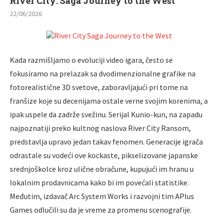
River City: Saga Journey to the West
22/06/2026
Kada razmišljamo o evoluciji video igara, često se
fokusiramo na prelazak sa dvodimenzionalne grafike na
fotorealistične 3D svetove, zaboravljajući pri tome na
franšize koje su decenijama ostale verne svojim korenima, a
ipak uspele da zadrže svežinu. Serijal Kunio-kun, na zapadu
najpoznatiji preko kultnog naslova River City Ransom,
predstavlja upravo jedan takav fenomen. Generacije igrača
odrastale su vodeći ove kockaste, pikselizovane japanske
srednjoškolce kroz ulične obračune, kupujući im hranu u
lokalnim prodavnicama kako bi im povećali statistike.
Međutim, izdavač Arc System Works i razvojni tim APlus
Games odlučili su da je vreme za promenu scenografije.