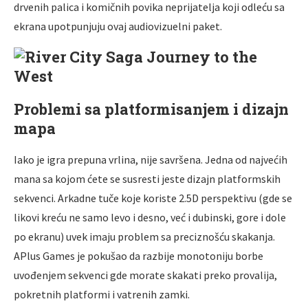
drvenih palica i komičnih povika neprijatelja koji odleću sa
ekrana upotpunjuju ovaj audiovizuelni paket.
Problemi sa platformisanjem i dizajn
mapa
Iako je igra prepuna vrlina, nije savršena. Jedna od najvećih
mana sa kojom ćete se susresti jeste dizajn platformskih
sekvenci. Arkadne tuče koje koriste 2.5D perspektivu (gde se
likovi kreću ne samo levo i desno, već i dubinski, gore i dole
po ekranu) uvek imaju problem sa preciznošću skakanja.
APlus Games je pokušao da razbije monotoniju borbe
uvođenjem sekvenci gde morate skakati preko provalija,
pokretnih platformi i vatrenih zamki.