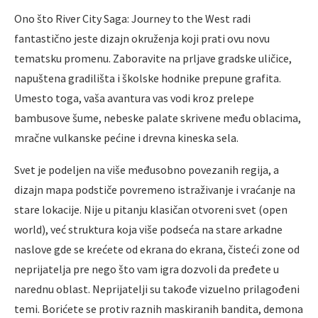
Ono što River City Saga: Journey to the West radi
fantastično jeste dizajn okruženja koji prati ovu novu
tematsku promenu. Zaboravite na prljave gradske uličice,
napuštena gradilišta i školske hodnike prepune grafita.
Umesto toga, vaša avantura vas vodi kroz prelepe
bambusove šume, nebeske palate skrivene među oblacima,
mračne vulkanske pećine i drevna kineska sela.
Svet je podeljen na više međusobno povezanih regija, a
dizajn mapa podstiče povremeno istraživanje i vraćanje na
stare lokacije. Nije u pitanju klasičan otvoreni svet (open
world), već struktura koja više podseća na stare arkadne
naslove gde se krećete od ekrana do ekrana, čisteći zone od
neprijatelja pre nego što vam igra dozvoli da pređete u
narednu oblast. Neprijatelji su takođe vizuelno prilagođeni
temi. Borićete se protiv raznih maskiranih bandita, demona