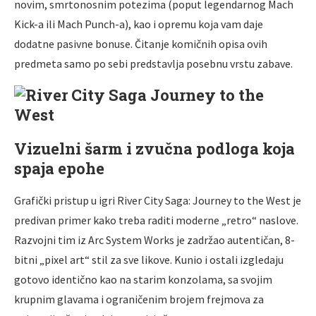
novim, smrtonosnim potezima (poput legendarnog Mach
Kick-a ili Mach Punch-a), kao i opremu koja vam daje
dodatne pasivne bonuse. Čitanje komičnih opisa ovih
predmeta samo po sebi predstavlja posebnu vrstu zabave.
Vizuelni šarm i zvučna podloga koja
spaja epohe
Grafički pristup u igri River City Saga: Journey to the West je
predivan primer kako treba raditi moderne „retro“ naslove.
Razvojni tim iz Arc System Works je zadržao autentičan, 8-
bitni „pixel art“ stil za sve likove. Kunio i ostali izgledaju
gotovo identično kao na starim konzolama, sa svojim
krupnim glavama i ograničenim brojem frejmova za