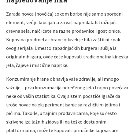
Zarada novca (novčića) tokom borbe nije samo sporedni
element, već je krucijalna za vaš napredak. Istražujući
drevna sela, naići ćete na razne prodavnice i gostionice.
Kupovina predmeta i hrane oduvek je bila zaštitni znak
ovog serijala. Umesto zapadnjačkih burgera i sušija iz
originalnih igara, ovde ćete kupovati tradicionalna kineska
jela, čajeve i mistične napitke.
Konzumiranje hrane obnavlja vaše zdravlje, ali mnogo
važnije – prva konzumacija određenog jela trajno povećava
neke od vaših statistika. Ovaj sistem podstiče igrače da
troše novac na eksperimentisanje sa različitim jelima i
pićima. Takođe, u tajnim prodavnicama, koje su često
skrivene iza lažnih zidova ili na teško dostupnim
platformama, možete kupovati priručnike koji vas uče