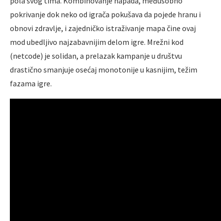
pola svog tima. Kombinovanje napada, međusobno
pokrivanje dok neko od igrača pokušava da pojede hranu i
obnovi zdravlje, i zajedničko istraživanje mapa čine ovaj
mod ubedljivo najzabavnijim delom igre. Mrežni kod
(netcode) je solidan, a prelazak kampanje u društvu
drastično smanjuje osećaj monotonije u kasnijim, težim
fazama igre.