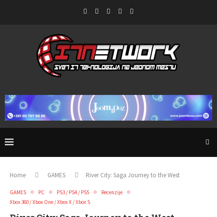
Home
GAMES
River City: Saga Journey to the West
GAMES
PC
PS3 / PS4 / PS5
Recenzije
Xbox 360 / Xbox One / Xbox X / Xbox S