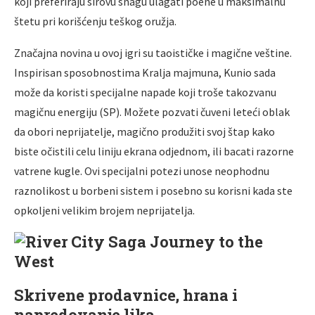
koji preferiraju sirovu snagu ulagati poene u maksimalnu
štetu pri korišćenju teškog oružja.
Značajna novina u ovoj igri su taoističke i magične veštine.
Inspirisan sposobnostima Kralja majmuna, Kunio sada
može da koristi specijalne napade koji troše takozvanu
magičnu energiju (SP). Možete pozvati čuveni leteći oblak
da obori neprijatelje, magično produžiti svoj štap kako
biste očistili celu liniju ekrana odjednom, ili bacati razorne
vatrene kugle. Ovi specijalni potezi unose neophodnu
raznolikost u borbeni sistem i posebno su korisni kada ste
opkoljeni velikim brojem neprijatelja.
Skrivene prodavnice, hrana i
napredovanje lika