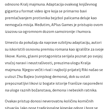
odnosno Kralj majmuna. Adaptacija ovakvog književnog
giganta u format video igre koja se primarno bavi
premlaćivanjem protivnika bejzbol palicama deluje kao
nemoguća misija. Međutim, APlus Games je pristupio ovom
izazovu sa ogromnom dozom samoironije i humora.
Umesto da pokušaju da naprave ozbiljnu adaptaciju, autori
su iskoristili osnovnu premisu romana kao igralište za svoje
likove. Kunio, glavni protagonista serijala poznat po svojoj
vrućoj naravi i neustrašivosti, preuzima ulogu Kralja
majmuna. Njegov večiti rival i najbolji prijatelj Riki našao se
u ulozi Zhu Bajiea (svinjskog demona), dok su ostali
prepoznatljivi likovi iz bogate istorije franšize raspoređeni
na uloge raznih božanstava, demona i nebeskih ratnika.
Ovakav pristup donosi neverovatnu količinu komičnih
situacija. Iako nose tradicionalne kineske odore i bore se