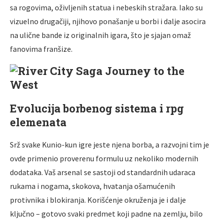
sa rogovima, oživljenih statua i nebeskih stražara. Iako su
vizuelno drugačiji, njihovo ponašanje u borbi i dalje asocira
na ulične bande iz originalnih igara, što je sjajan omaž
fanovima franšize.
Evolucija borbenog sistema i rpg
elemenata
Srž svake Kunio-kun igre jeste njena borba, a razvojni tim je
ovde primenio proverenu formulu uz nekoliko modernih
dodataka. Vaš arsenal se sastoji od standardnih udaraca
rukama i nogama, skokova, hvatanja ošamućenih
protivnika i blokiranja. Korišćenje okruženja je i dalje
ključno – gotovo svaki predmet koji padne na zemlju, bilo