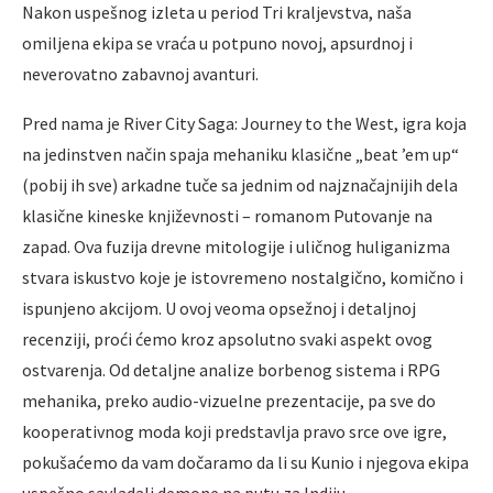
Nakon uspešnog izleta u period Tri kraljevstva, naša
omiljena ekipa se vraća u potpuno novoj, apsurdnoj i
neverovatno zabavnoj avanturi.
Pred nama je River City Saga: Journey to the West, igra koja
na jedinstven način spaja mehaniku klasične „beat ’em up“
(pobij ih sve) arkadne tuče sa jednim od najznačajnijih dela
klasične kineske književnosti – romanom Putovanje na
zapad. Ova fuzija drevne mitologije i uličnog huliganizma
stvara iskustvo koje je istovremeno nostalgično, komično i
ispunjeno akcijom. U ovoj veoma opsežnoj i detaljnoj
recenziji, proći ćemo kroz apsolutno svaki aspekt ovog
ostvarenja. Od detaljne analize borbenog sistema i RPG
mehanika, preko audio-vizuelne prezentacije, pa sve do
kooperativnog moda koji predstavlja pravo srce ove igre,
pokušaćemo da vam dočaramo da li su Kunio i njegova ekipa
uspešno savladali demone na putu za Indiju.