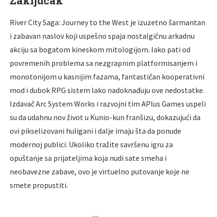
Zaključak
River City Saga: Journey to the West je izuzetno šarmantan
i zabavan naslov koji uspešno spaja nostalgičnu arkadnu
akciju sa bogatom kineskom mitologijom. Iako pati od
povremenih problema sa nezgrapnim platformisanjem i
monotonijom u kasnijim fazama, fantastičan kooperativni
mod i dubok RPG sistem lako nadoknađuju ove nedostatke.
Izdavač Arc System Works i razvojni tim APlus Games uspeli
su da udahnu nov život u Kunio-kun franšizu, dokazujući da
ovi pikselizovani huligani i dalje imaju šta da ponude
modernoj publici. Ukoliko tražite savršenu igru za
opuštanje sa prijateljima koja nudi sate smeha i
neobavezne zabave, ovo je virtuelno putovanje koje ne
smete propustiti.