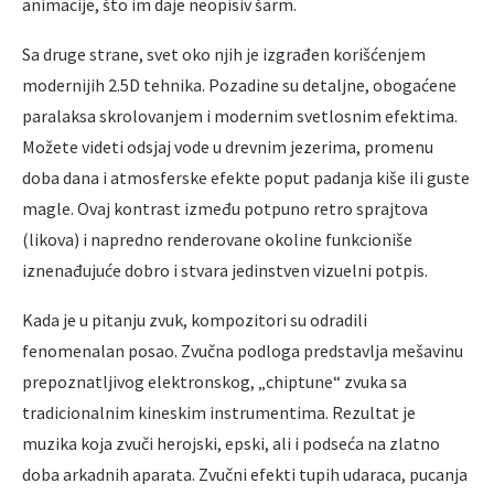
animacije, što im daje neopisiv šarm.
Sa druge strane, svet oko njih je izgrađen korišćenjem
modernijih 2.5D tehnika. Pozadine su detaljne, obogaćene
paralaksa skrolovanjem i modernim svetlosnim efektima.
Možete videti odsjaj vode u drevnim jezerima, promenu
doba dana i atmosferske efekte poput padanja kiše ili guste
magle. Ovaj kontrast između potpuno retro sprajtova
(likova) i napredno renderovane okoline funkcioniše
iznenađujuće dobro i stvara jedinstven vizuelni potpis.
Kada je u pitanju zvuk, kompozitori su odradili
fenomenalan posao. Zvučna podloga predstavlja mešavinu
prepoznatljivog elektronskog, „chiptune“ zvuka sa
tradicionalnim kineskim instrumentima. Rezultat je
muzika koja zvuči herojski, epski, ali i podseća na zlatno
doba arkadnih aparata. Zvučni efekti tupih udaraca, pucanja