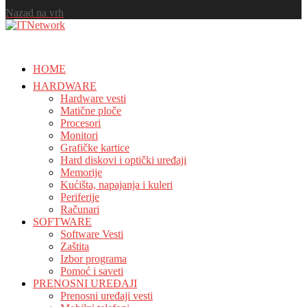
Nazad na vrh
HOME
HARDWARE
Hardware vesti
Matične ploče
Procesori
Monitori
Grafičke kartice
Hard diskovi i optički uređaji
Memorije
Kućišta, napajanja i kuleri
Periferije
Računari
SOFTWARE
Software Vesti
Zaštita
Izbor programa
Pomoć i saveti
PRENOSNI UREĐAJI
Prenosni uređaji vesti