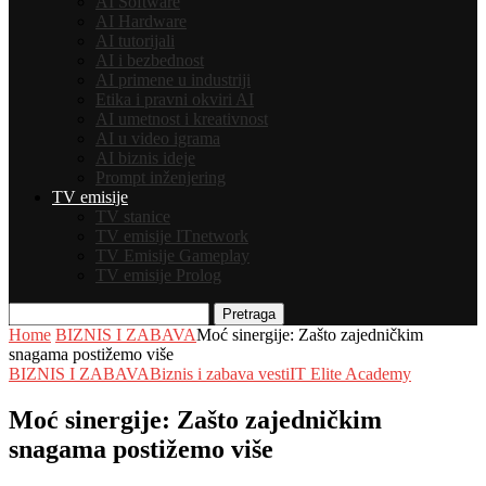
AI Software
AI Hardware
AI tutorijali
AI i bezbednost
AI primene u industriji
Etika i pravni okviri AI
AI umetnost i kreativnost
AI u video igrama
AI biznis ideje
Prompt inženjering
TV emisije
TV stanice
TV emisije ITnetwork
TV Emisije Gameplay
TV emisije Prolog
Pretraga
Home
BIZNIS I ZABAVA
Moć sinergije: Zašto zajedničkim
snagama postižemo više
BIZNIS I ZABAVA
Biznis i zabava vesti
IT Elite Academy
Moć sinergije: Zašto zajedničkim
snagama postižemo više