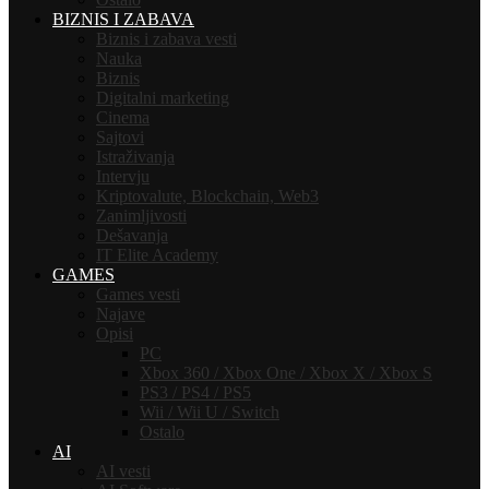
BIZNIS I ZABAVA
Biznis i zabava vesti
Nauka
Biznis
Digitalni marketing
Cinema
Sajtovi
Istraživanja
Intervju
Kriptovalute, Blockchain, Web3
Zanimljivosti
Dešavanja
IT Elite Academy
GAMES
Games vesti
Najave
Opisi
PC
Xbox 360 / Xbox One / Xbox X / Xbox S
PS3 / PS4 / PS5
Wii / Wii U / Switch
Ostalo
AI
AI vesti