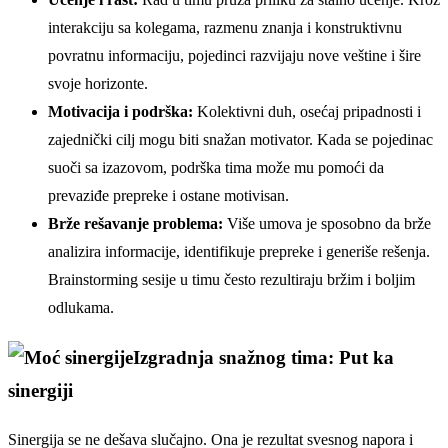
interakciju sa kolegama, razmenu znanja i konstruktivnu
povratnu informaciju, pojedinci razvijaju nove veštine i šire
svoje horizonte.
Motivacija i podrška:
Kolektivni duh, osećaj pripadnosti i
zajednički cilj mogu biti snažan motivator. Kada se pojedinac
suoči sa izazovom, podrška tima može mu pomoći da
prevaziđe prepreke i ostane motivisan.
Brže rešavanje problema:
Više umova je sposobno da brže
analizira informacije, identifikuje prepreke i generiše rešenja.
Brainstorming sesije u timu često rezultiraju bržim i boljim
odlukama.
Izgradnja snažnog tima: Put ka
sinergiji
Sinergija se ne dešava slučajno. Ona je rezultat svesnog napora i