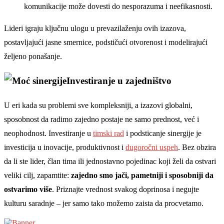
komunikacije može dovesti do nesporazuma i neefikasnosti.
Lideri igraju ključnu ulogu u prevazilaženju ovih izazova,
postavljajući jasne smernice, podstičući otvorenost i modelirajući
željeno ponašanje.
Investiranje u zajedništvo
U eri kada su problemi sve kompleksniji, a izazovi globalni,
sposobnost da radimo zajedno postaje ne samo prednost, već i
neophodnost. Investiranje u
timski rad
i podsticanje sinergije je
investicija u inovacije, produktivnost i
dugoročni uspeh
. Bez obzira
da li ste lider, član tima ili jednostavno pojedinac koji želi da ostvari
veliki cilj, zapamtite:
zajedno smo jači, pametniji i sposobniji da
ostvarimo više
. Priznajte vrednost svakog doprinosa i negujte
kulturu saradnje – jer samo tako možemo zaista da procvetamo.