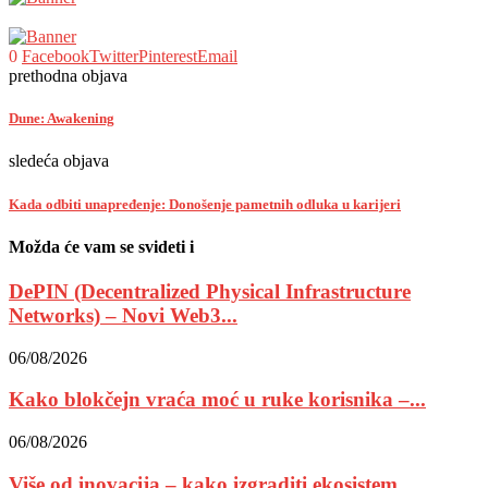
0
Facebook
Twitter
Pinterest
Email
prethodna objava
Dune: Awakening
sledeća objava
Kada odbiti unapređenje: Donošenje pametnih odluka u karijeri
Možda će vam se svideti i
DePIN (Decentralized Physical Infrastructure
Networks) – Novi Web3...
06/08/2026
Kako blokčejn vraća moć u ruke korisnika –...
06/08/2026
Više od inovacija – kako izgraditi ekosistem