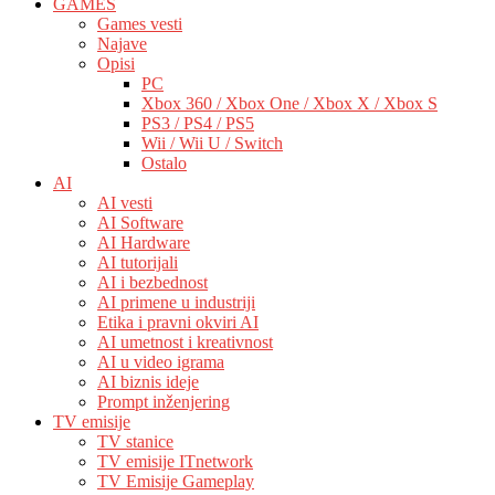
GAMES
Games vesti
Najave
Opisi
PC
Xbox 360 / Xbox One / Xbox X / Xbox S
PS3 / PS4 / PS5
Wii / Wii U / Switch
Ostalo
AI
AI vesti
AI Software
AI Hardware
AI tutorijali
AI i bezbednost
AI primene u industriji
Etika i pravni okviri AI
AI umetnost i kreativnost
AI u video igrama
AI biznis ideje
Prompt inženjering
TV emisije
TV stanice
TV emisije ITnetwork
TV Emisije Gameplay