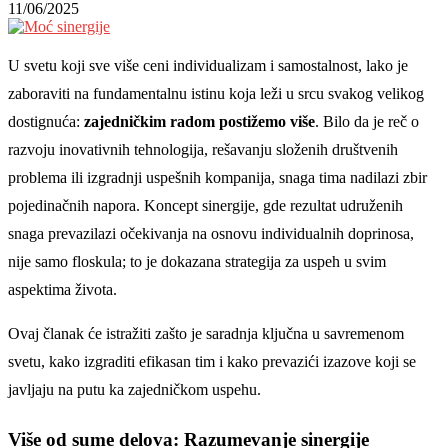
11/06/2025
U svetu koji sve više ceni individualizam i samostalnost, lako je
zaboraviti na fundamentalnu istinu koja leži u srcu svakog velikog
dostignuća:
zajedničkim radom postižemo više
. Bilo da je reč o
razvoju inovativnih tehnologija, rešavanju složenih društvenih
problema ili izgradnji uspešnih kompanija, snaga tima nadilazi zbir
pojedinačnih napora. Koncept sinergije, gde rezultat udruženih
snaga prevazilazi očekivanja na osnovu individualnih doprinosa,
nije samo floskula; to je dokazana strategija za uspeh u svim
aspektima života.
Ovaj članak će istražiti zašto je saradnja ključna u savremenom
svetu, kako izgraditi efikasan tim i kako prevazići izazove koji se
javljaju na putu ka zajedničkom uspehu.
Više od sume delova: Razumevanje sinergije