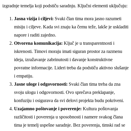
izgradnje temelja koji podstiču saradnju. Ključni elementi uključuju:
Jasna vizija i ciljevi:
Svaki član tima mora jasno razumeti
misiju i ciljeve. Kada svi znaju ka čemu teže, lakše je uskladiti
napore i raditi zajedno.
Otvorena komunikacija:
Ključ je u transparentnosti i
iskrenosti. Timovi moraju imati siguran prostor za razmenu
ideja, izražavanje zabrinutosti i davanje konstruktivne
povratne informacije. Lideri treba da podstiču aktivno slušanje
i empatiju.
Jasne uloge i odgovornosti:
Svaki član tima treba da zna
svoju ulogu i odgovornosti. Ovo sprečava preklapanje,
konfuziju i osigurava da svi delovi projekta budu pokriveni.
Uzajamno poštovanje i poverenje:
Kultura poštovanja
različitosti i poverenja u sposobnosti i namere svakog člana
tima je temelj uspešne saradnje. Bez poverenja, timski rad se