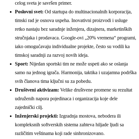
celog sveta je savršen primer.
Poslovni svet:
Od startupa do multinacionalnih korporacija,
timski rad je osnova uspeha. Inovativni proizvodi i usluge
retko nastaju bez saradnje inženjera, dizajnera, marketinških
stručnjaka i prodavaca. Google-ovi „20% vremena“ programi,
iako omogućavaju individualne projekte, često su vodili ka
timskoj saradnji za razvoj novih ideja.
Sport:
Nijedan sportski tim ne može uspeti ako se oslanja
samo na jednog igrača. Harmonija, taktika i uzajamna podrška
svih članova tima ključni su za pobedu.
Društveni aktivizam:
Velike društvene promene su rezultat
udruženih napora pojedinaca i organizacija koje dele
zajednički cilj.
Inženjerski projekti:
Izgradnja mostova, nebodera ili
kompleksnih softverskih sistema zahteva hiljade ljudi sa
različitim veštinama koji rade sinhronizovano.