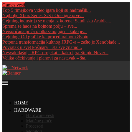
Games vesti
Top 5 rimejkova video igara koji su nadmašili...
Najbolje Xbox Series X/S i One igre prve...
Gejming industrija se menja iz korena: Saudijska Arabija...
Sprema se haos na bojnom polju – sve...
Neispričana priča o otkazanoj igri – kako je...
Gejming: Od grafike ka proceduralnom životu
Potpuna transformacija kultnog JRPG-a – zašto je Xenoblade...
Povratak u svet košmara – šta sve znamo...
Nesvakidašnji JRPG projekat – kako igra Stupid Never...
Velika očekivanja i planovi za nastavak – šta...
HOME
HARDWARE
Hardware vesti
Matične ploče
Procesori
Monitori