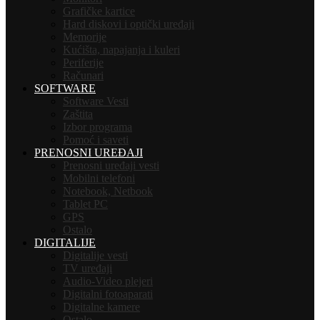
Grafičke kartice
Hard diskovi i optički uređaji
Memorije
Kućišta, napajanja i kuleri
Periferije
Računari
SOFTWARE
Software Vesti
Zaštita
Izbor programa
Pomoć i saveti
PRENOSNI UREĐAJI
Prenosni uređaji vesti
Mobilni telefoni
Notebook, Netbook
Tablet PC
GPS
Ostalo
DIGITALIJE
Digitalije vesti
TV uređaji
Audio-Video plejeri
Digitalni fotoaparati
Digitalne kamere
Ostalo