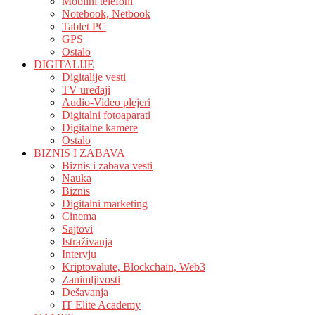
Mobilni telefoni
Notebook, Netbook
Tablet PC
GPS
Ostalo
DIGITALIJE
Digitalije vesti
TV uređaji
Audio-Video plejeri
Digitalni fotoaparati
Digitalne kamere
Ostalo
BIZNIS I ZABAVA
Biznis i zabava vesti
Nauka
Biznis
Digitalni marketing
Cinema
Sajtovi
Istraživanja
Intervju
Kriptovalute, Blockchain, Web3
Zanimljivosti
Dešavanja
IT Elite Academy