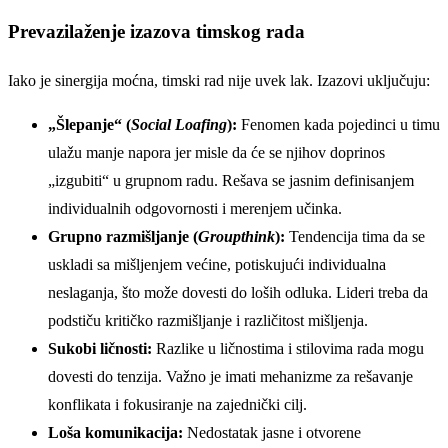
Prevazilaženje izazova timskog rada
Iako je sinergija moćna, timski rad nije uvek lak. Izazovi uključuju:
„Šlepanje“ (
Social Loafing
):
Fenomen kada pojedinci u timu
ulažu manje napora jer misle da će se njihov doprinos
„izgubiti“ u grupnom radu. Rešava se jasnim definisanjem
individualnih odgovornosti i merenjem učinka.
Grupno razmišljanje (
Groupthink
):
Tendencija tima da se
uskladi sa mišljenjem većine, potiskujući individualna
neslaganja, što može dovesti do loših odluka. Lideri treba da
podstiču kritičko razmišljanje i različitost mišljenja.
Sukobi ličnosti:
Razlike u ličnostima i stilovima rada mogu
dovesti do tenzija. Važno je imati mehanizme za rešavanje
konflikata i fokusiranje na zajednički cilj.
Loša komunikacija:
Nedostatak jasne i otvorene