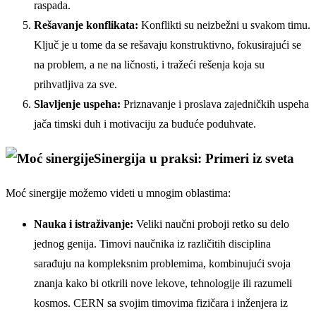
raspada.
Rešavanje konflikata:
Konflikti su neizbežni u svakom timu.
Ključ je u tome da se rešavaju konstruktivno, fokusirajući se
na problem, a ne na ličnosti, i tražeći rešenja koja su
prihvatljiva za sve.
Slavljenje uspeha:
Priznavanje i proslava zajedničkih uspeha
jača timski duh i motivaciju za buduće poduhvate.
Sinergija u praksi: Primeri iz sveta
Moć sinergije možemo videti u mnogim oblastima:
Nauka i istraživanje:
Veliki naučni proboji retko su delo
jednog genija. Timovi naučnika iz različitih disciplina
sarađuju na kompleksnim problemima, kombinujući svoja
znanja kako bi otkrili nove lekove, tehnologije ili razumeli
kosmos. CERN sa svojim timovima fizičara i inženjera iz