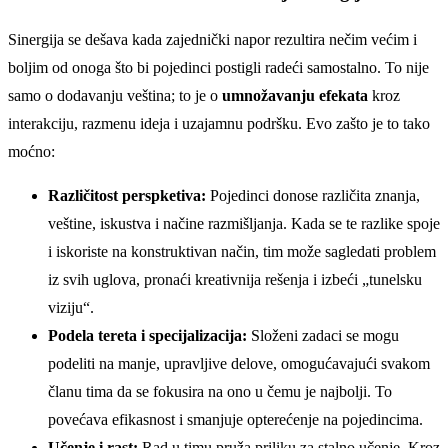
Sinergija se dešava kada zajednički napor rezultira nečim većim i
boljim od onoga što bi pojedinci postigli radeći samostalno. To nije
samo o dodavanju veština; to je o
umnožavanju efekata
kroz
interakciju, razmenu ideja i uzajamnu podršku. Evo zašto je to tako
moćno:
Različitost perspketiva:
Pojedinci donose različita znanja,
veštine, iskustva i načine razmišljanja. Kada se te razlike spoje
i iskoriste na konstruktivan način, tim može sagledati problem
iz svih uglova, pronaći kreativnija rešenja i izbeći „tunelsku
viziju“.
Podela tereta i specijalizacija:
Složeni zadaci se mogu
podeliti na manje, upravljive delove, omogućavajući svakom
članu tima da se fokusira na ono u čemu je najbolji. To
povećava efikasnost i smanjuje opterećenje na pojedincima.
Učenje i rast:
Rad u timu pruža priliku za stalno učenje. Kroz