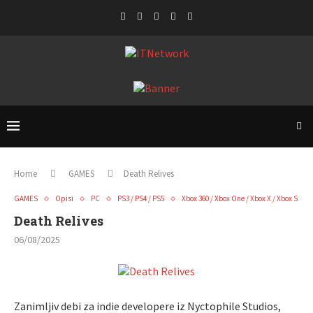
Home
GAMES
Death Relives
GAMES
Opisi
PC
PS3 / PS4 / PS5
Xbox 360 / Xbox One / Xbox X / Xbox S
Death Relives
06/08/2025
Zanimljiv debi za indie developere iz Nyctophile Studios,