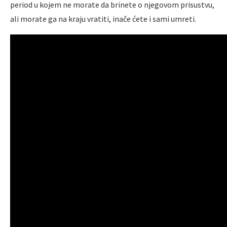
period u kojem ne morate da brinete o njegovom prisustvu,
ali morate ga na kraju vratiti, inače ćete i sami umreti.