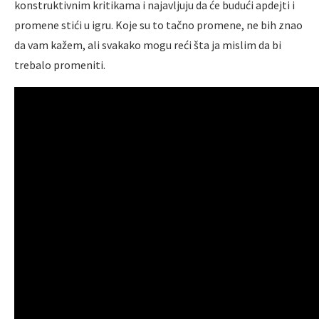
konstruktivnim kritikama i najavljuju da će budući apdejti i
promene stići u igru. Koje su to tačno promene, ne bih znao
da vam kažem, ali svakako mogu reći šta ja mislim da bi
trebalo promeniti.