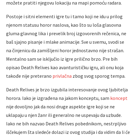
možete pratiti njegovu lokaciju na mapi pomoću radara.
Postoje i sitni elementi igre tu i tamo koji ne idu u prilog
njenom statusu horor naslova, kao što su loša glasovna
gluma glavnog lika i prevelik broj izgovorenih rečenica, ne
baš sjajno pisanje i mlake animacije. Sve u svemu, svodi se
na činjenicu da zamišljeni horor jednostavno nije strašan.
Mentalno sam se isključio iz igre prilično brzo. Pre bih
opisao Death Relives kao avanturističku igru, ali onu koja
takođe nije preterano
privlačna
zbog svog sporog tempa.
Death Relives je brzo izgubila interesovanje ovog ljubitelja
horora. Iako je izgrađena na jakom konceptu, sam
koncept
nije dovoljno jak da nosi druge aspekte igre koji se ne
uklapaju u njen žanr ili generalno ne uspevaju da uzbude.
Iako ne bih nazvao Death Relives pobednikom, nestrpljivo
iščekujem šta sledeće dolazi iz ovog studija i da vidim da li će