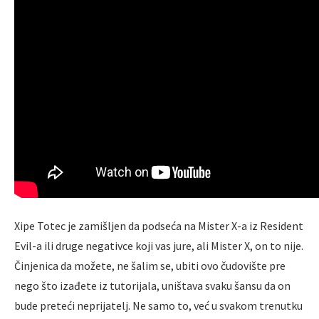
Xipe Totec je zamišljen da podseća na Mister X-a iz Resident
Evil-a ili druge negativce koji vas jure, ali Mister X, on to nije.
Činjenica da možete, ne šalim se, ubiti ovo čudovište pre
nego što izađete iz tutorijala, uništava svaku šansu da on
bude preteći neprijatelj. Ne samo to, već u svakom trenutku