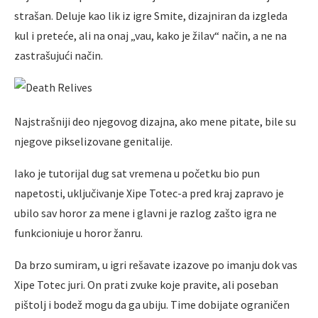
strašan. Deluje kao lik iz igre Smite, dizajniran da izgleda
kul i preteće, ali na onaj „vau, kako je žilav“ način, a ne na
zastrašujući način.
Najstrašniji deo njegovog dizajna, ako mene pitate, bile su
njegove pikselizovane genitalije.
Iako je tutorijal dug sat vremena u početku bio pun
napetosti, uključivanje Xipe Totec-a pred kraj zapravo je
ubilo sav horor za mene i glavni je razlog zašto igra ne
funkcioniuje u horor žanru.
Da brzo sumiram, u igri rešavate izazove po imanju dok vas
Xipe Totec juri. On prati zvuke koje pravite, ali poseban
pištolj i bodež mogu da ga ubiju. Time dobijate ograničen