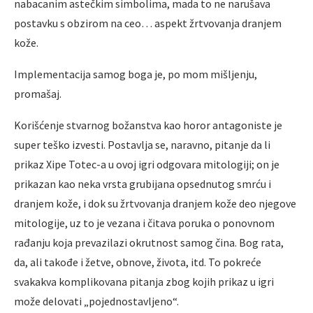
nabacanim astečkim simbolima, mada to ne narušava
postavku s obzirom na ceo… aspekt žrtvovanja dranjem
kože.
Implementacija samog boga je, po mom mišljenju,
promašaj.
Korišćenje stvarnog božanstva kao horor antagoniste je
super teško izvesti. Postavlja se, naravno, pitanje da li
prikaz Xipe Totec-a u ovoj igri odgovara mitologiji; on je
prikazan kao neka vrsta grubijana opsednutog smrću i
dranjem kože, i dok su žrtvovanja dranjem kože deo njegove
mitologije, uz to je vezana i čitava poruka o ponovnom
rađanju koja prevazilazi okrutnost samog čina. Bog rata,
da, ali takođe i žetve, obnove, života, itd. To pokreće
svakakva komplikovana pitanja zbog kojih prikaz u igri
može delovati „pojednostavljeno“.