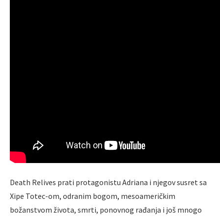
Death Relives prati protagonistu Adriana i njegov susret sa
Xipe Totec-om, odranim bogom, mesoameričkim
božanstvom života, smrti, ponovnog rađanja i još mnogo