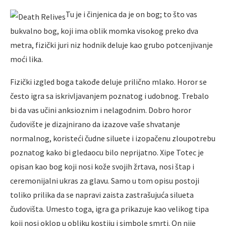
Tu je i činjenica da je on bog; to što vas
bukvalno bog, koji ima oblik momka visokog preko dva
metra, fizički juri niz hodnik deluje kao grubo potcenjivanje
moći lika.
Fizički izgled boga takođe deluje prilično mlako. Horor se
često igra sa iskrivljavanjem poznatog i udobnog. Trebalo
bi da vas učini anksioznim i nelagodnim. Dobro horor
čudovište je dizajnirano da izazove vaše shvatanje
normalnog, koristeći čudne siluete i izopačenu zloupotrebu
poznatog kako bi gledaocu bilo neprijatno. Xipe Totec je
opisan kao bog koji nosi kože svojih žrtava, nosi štap i
ceremonijalni ukras za glavu. Samo u tom opisu postoji
toliko prilika da se napravi zaista zastrašujuća silueta
čudovišta. Umesto toga, igra ga prikazuje kao velikog tipa
koji nosi oklop u obliku kostiju i simbole smrti. On nije