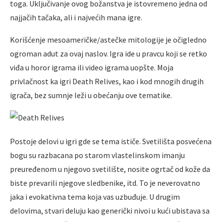
toga. Uključivanje ovog božanstva je istovremeno jedna od
najjačih tačaka, ali i najvećih mana igre.
Korišćenje mesoameričke/astečke mitologije je očigledno
ogroman adut za ovaj naslov. Igra ide u pravcu koji se retko
viđa u horor igrama ili video igrama uopšte. Moja
privlačnost ka igri Death Relives, kao i kod mnogih drugih
igrača, bez sumnje leži u obećanju ove tematike.
Postoje delovi u igri gde se tema ističe. Svetilišta posvećena
bogu su razbacana po starom vlastelinskom imanju
preuređenom u njegovo svetilište, nosite ogrtač od kože da
biste prevarili njegove sledbenike, itd. To je neverovatno
jaka i evokativna tema koja vas uzbuđuje. U drugim
delovima, stvari deluju kao generički nivoi u kući ubistava sa