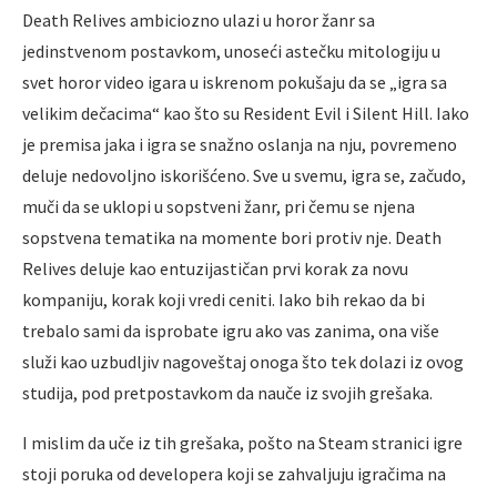
Death Relives ambiciozno ulazi u horor žanr sa
jedinstvenom postavkom, unoseći astečku mitologiju u
svet horor video igara u iskrenom pokušaju da se „igra sa
velikim dečacima“ kao što su Resident Evil i Silent Hill. Iako
je premisa jaka i igra se snažno oslanja na nju, povremeno
deluje nedovoljno iskorišćeno. Sve u svemu, igra se, začudo,
muči da se uklopi u sopstveni žanr, pri čemu se njena
sopstvena tematika na momente bori protiv nje. Death
Relives deluje kao entuzijastičan prvi korak za novu
kompaniju, korak koji vredi ceniti. Iako bih rekao da bi
trebalo sami da isprobate igru ako vas zanima, ona više
služi kao uzbudljiv nagoveštaj onoga što tek dolazi iz ovog
studija, pod pretpostavkom da nauče iz svojih grešaka.
I mislim da uče iz tih grešaka, pošto na Steam stranici igre
stoji poruka od developera koji se zahvaljuju igračima na