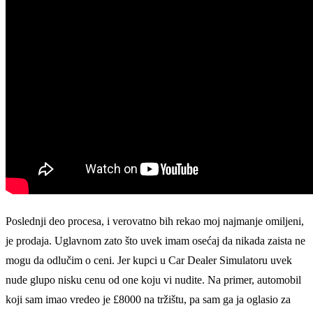
Poslednji deo procesa, i verovatno bih rekao moj najmanje omiljeni,
je prodaja. Uglavnom zato što uvek imam osećaj da nikada zaista ne
mogu da odlučim o ceni. Jer kupci u Car Dealer Simulatoru uvek
nude glupo nisku cenu od one koju vi nudite. Na primer, automobil
koji sam imao vredeo je £8000 na tržištu, pa sam ga ja oglasio za