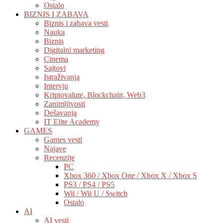
Ostalo
BIZNIS I ZABAVA
Biznis i zabava vesti
Nauka
Biznis
Digitalni marketing
Cinema
Sajtovi
Istraživanja
Intervju
Kriptovalute, Blockchain, Web3
Zanimljivosti
Dešavanja
IT Elite Academy
GAMES
Games vesti
Najave
Recenzije
PC
Xbox 360 / Xbox One / Xbox X / Xbox S
PS3 / PS4 / PS5
Wii / Wii U / Switch
Ostalo
AI
AI vesti