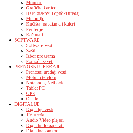
Monitori
Grafičke kartice
Hard diskovi i optički uređaji
Memorije
Kućišta, napajanja i kuleri
Periferije
Računari
SOFTWARE
Software Vesti
Zaštita
Izbor programa
Pomoć i saveti
PRENOSNI UREĐAJI
Prenosni uređaji vesti
Mobilni telefoni
Notebook, Netbook
Tablet PC
GPS
Ostalo
DIGITALIJE
Digitalije vesti
TV uređaji
Audio-Video plejeri
Digitalni fotoaparati
Digitalne kamere