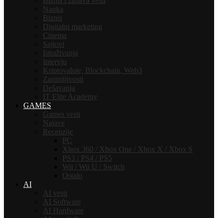
Biznis i zabava vesti
Nauka
Biznis
Digitalni marketing
Cinema
Sajtovi
Istraživanja
Intervju
Kriptovalute, Blockchain, Web3
Zanimljivosti
Dešavanja
IT Elite Academy
GAMES
Games vesti
Najave
Recenzije
PC
Xbox 360 / Xbox One / Xbox X / Xbox S
PS3 / PS4 / PS5
Wii / Wii U / Switch
Ostalo
AI
AI vesti
AI Software
AI Hardware