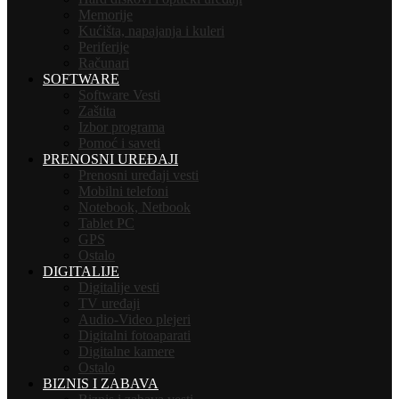
Memorije
Kućišta, napajanja i kuleri
Periferije
Računari
SOFTWARE
Software Vesti
Zaštita
Izbor programa
Pomoć i saveti
PRENOSNI UREĐAJI
Prenosni uređaji vesti
Mobilni telefoni
Notebook, Netbook
Tablet PC
GPS
Ostalo
DIGITALIJE
Digitalije vesti
TV uređaji
Audio-Video plejeri
Digitalni fotoaparati
Digitalne kamere
Ostalo
BIZNIS I ZABAVA