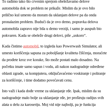
To radimo tako što crvenim sprejom obeležavamo delove
automobila dok se problem ne prikaže. Mislim da je ovo bilo
prilično kul umesto da moram da uklanjam delove pa da onda
pronalazim problem. Budući da je ovo demo, popravka delova
automobila zapravo nije bila u demo verziji, i samo je auspuh bio
pokvaren. Kada se obeleže drugi delovi, piše „uskoro“.
Kada čistimo
automobil
, to izgleda kao Powerwash Simulator, ali
umesto korišćenja sapuna za poboljšanje kvaliteta čišćenja, moraćete
da prođete kroz sve korake, što može postati malo dosadno. Na
početku imate samo sapun i vodu, ali nakon nadogradnje određene
oblasti zgrade, sa kompjutera, otključavaćemo voskiranje i poliranje
za korišćenje, i time dodatno povećavati cenu.
Isto važi i kada dođe vreme za uklanjanje rđe. Ipak, mislim da su
nadogradnje malo bolje za uklanjanje rđe, jer proširuju radijus svih
alata u delu za karoseriju. Moj vid nije najbolji, pa je funkcija