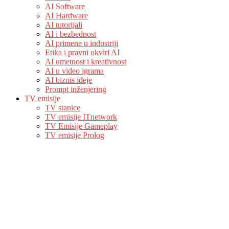
AI Software
AI Hardware
AI tutorijali
AI i bezbednost
AI primene u industriji
Etika i pravni okviri AI
AI umetnost i kreativnost
AI u video igrama
AI biznis ideje
Prompt inženjering
TV emisije
TV stanice
TV emisije ITnetwork
TV Emisije Gameplay
TV emisije Prolog