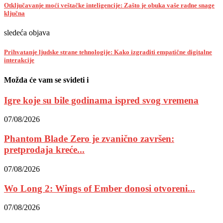
Otključavanje moći veštačke inteligencije: Zašto je obuka vaše radne snage
ključna
sledeća objava
Prihvatanje ljudske strane tehnologije: Kako izgraditi empatične digitalne
interakcije
Možda će vam se svideti i
Igre koje su bile godinama ispred svog vremena
07/08/2026
Phantom Blade Zero je zvanično završen:
pretprodaja kreće...
07/08/2026
Wo Long 2: Wings of Ember donosi otvoreni...
07/08/2026