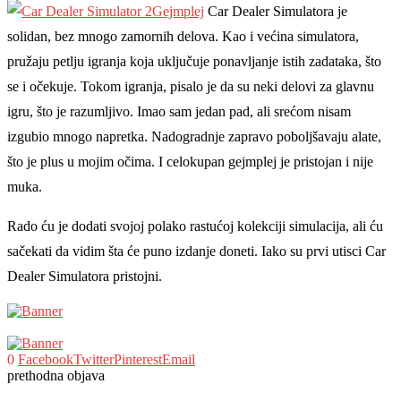
Gejmplej
Car Dealer Simulatora je
solidan, bez mnogo zamornih delova. Kao i većina simulatora,
pružaju petlju igranja koja uključuje ponavljanje istih zadataka, što
se i očekuje. Tokom igranja, pisalo je da su neki delovi za glavnu
igru, što je razumljivo. Imao sam jedan pad, ali srećom nisam
izgubio mnogo napretka. Nadogradnje zapravo poboljšavaju alate,
što je plus u mojim očima. I celokupan gejmplej je pristojan i nije
muka.
Rado ću je dodati svojoj polako rastućoj kolekciji simulacija, ali ću
sačekati da vidim šta će puno izdanje doneti. Iako su prvi utisci Car
Dealer Simulatora pristojni.
0
Facebook
Twitter
Pinterest
Email
prethodna objava