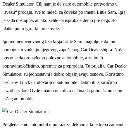
Dealer Simulator. Cilj nam je da stare automobile pretvorimo u
„svežu“ prodaju, sve to radeći za čoveka po imenu Little Sam. Igra
je sada dostupna, ali ako želite da isprobate demo pre nego što
platite punu igru, kliknite ovde.
Igramo neimenovanog lika koga Little Sam unajmljuje da mu
pomogne u vođenju njegovog zapuštenog Car Dealership-a. Naš
posao je da pronađemo polovne automobile, a zatim ih
popravimo/očistimo, spremne za preprodaju. Tutorijali u Car Dealer
Simulatoru su jednostavni i dobro objašnjavaju osnove. Koristimo
naš Tow Truck da utovarimo automobile i zatim ih isporučimo
nazad u salon. Ovde imamo nekoliko načina da poboljšamo cenu
našeg automobila.
Pregledaćemo automobil u potrazi za delovima koje treba zameniti.