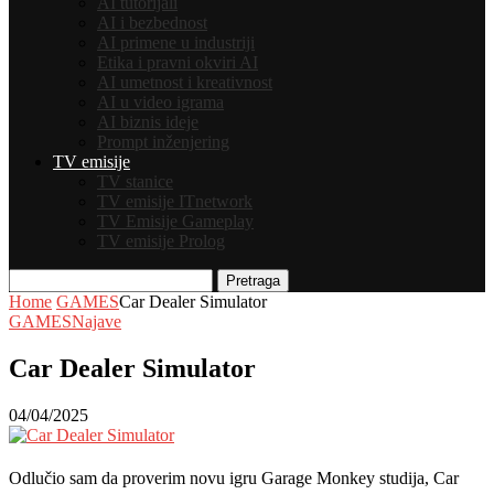
AI tutorijali
AI i bezbednost
AI primene u industriji
Etika i pravni okviri AI
AI umetnost i kreativnost
AI u video igrama
AI biznis ideje
Prompt inženjering
TV emisije
TV stanice
TV emisije ITnetwork
TV Emisije Gameplay
TV emisije Prolog
Pretraga
Home
GAMES
Car Dealer Simulator
GAMES
Najave
Car Dealer Simulator
04/04/2025
Odlučio sam da proverim novu igru Garage Monkey studija, Car