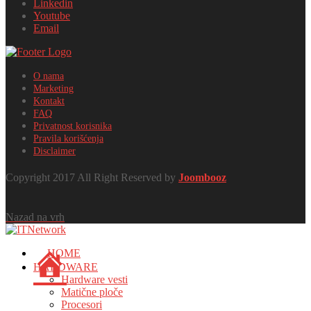
Linkedin
Youtube
Email
O nama
Marketing
Kontakt
FAQ
Privatnost korisnika
Pravila korišćenja
Disclaimer
Copyright 2017 All Right Reserved by
Joombooz
Nazad na vrh
HOME
HARDWARE
Hardware vesti
Matične ploče
Procesori