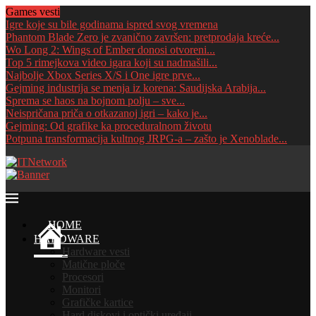
Games vesti
Igre koje su bile godinama ispred svog vremena
Phantom Blade Zero je zvanično završen: pretprodaja kreće...
Wo Long 2: Wings of Ember donosi otvoreni...
Top 5 rimejkova video igara koji su nadmašili...
Najbolje Xbox Series X/S i One igre prve...
Gejming industrija se menja iz korena: Saudijska Arabija...
Sprema se haos na bojnom polju – sve...
Neispričana priča o otkazanoj igri – kako je...
Gejming: Od grafike ka proceduralnom životu
Potpuna transformacija kultnog JRPG-a – zašto je Xenoblade...
HOME
HARDWARE
Hardware vesti
Matične ploče
Procesori
Monitori
Grafičke kartice
Hard diskovi i optički uređaji