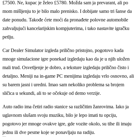
£7500. Ne, kupac je želeo £5780. Možda sam ja prevarant, ali po
mom mišljenju to je bilo malo prenisko. I dobijate samo tri šanse da
date ponudu. Takođe ćete moći da pronađete polovne automobile
zahvaljujući kancelarijskim kompjuterima, i tako nastavite igračku
petlju.
Car Dealer Simulator izgleda prilično pristojno, pogotovo kada
mnoge simulacione igre ponekad izgledaju kao da je u njih uložen
mali trud. Osvetljenje je dobro, a teksture izgledaju prilično čisto i
detaljno. Meniji na in-game PC menijima izgledaju vrlo osnovno, ali
su barem jasni i uredni. Imao sam nekoliko problema sa brojem
sličica u sekundi, ali to se očekuje od demo verzije.
Auto radio ima četiri radio stanice sa različitim žanrovima. Iako ja
uglavnom slušam svoju muziku, bilo je lepo imati tu opciju,
pogotovo jer mnoge ovakve igre, gde vozite okolo, su tihe ili imaju
jednu ili dve pesme koje se ponavljaju na radiju.