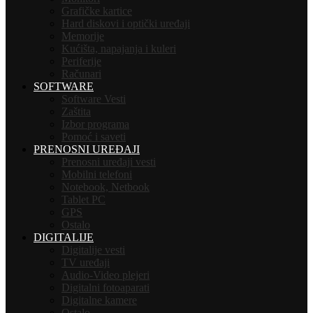
Grafičke kartice
Hard diskovi i optički uređaji
Memorije
Kućišta, napajanja i kuleri
Periferije
Računari
SOFTWARE
Software Vesti
Zaštita
Izbor programa
Pomoć i saveti
PRENOSNI UREĐAJI
Prenosni uređaji vesti
Mobilni telefoni
Notebook, Netbook
Tablet PC
GPS
Ostalo
DIGITALIJE
Digitalije vesti
TV uređaji
Audio-Video plejeri
Digitalni fotoaparati
Digitalne kamere
Ostalo