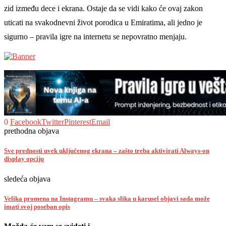
zid između dece i ekrana. Ostaje da se vidi kako će ovaj zakon
uticati na svakodnevni život porodica u Emiratima, ali jedno je
sigurno – pravila igre na internetu se nepovratno menjaju.
0
Facebook
Twitter
Pinterest
Email
prethodna objava
Sve prednosti uvek uključenog ekrana – zašto treba aktivirati Always-on
display opciju
sledeća objava
Velika promena na Instagramu – svaka slika u karusel objavi sada može
imati svoj poseban opis