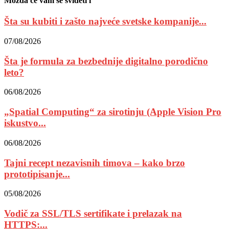
Možda će vam se svideti i
Šta su kubiti i zašto najveće svetske kompanije...
07/08/2026
Šta je formula za bezbednije digitalno porodično
leto?
06/08/2026
„Spatial Computing“ za sirotinju (Apple Vision Pro
iskustvo...
06/08/2026
Tajni recept nezavisnih timova – kako brzo
prototipisanje...
05/08/2026
Vodič za SSL/TLS sertifikate i prelazak na
HTTPS:...