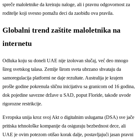
spreče maloletnike da kreiraju naloge, ali i pravnu odgovornost za
roditelje koji svesno pomažu deci da zaobiđu ova pravila.
Globalni trend zaštite maloletnika na
internetu
Odluka koju su doneli UAE nije izolovan slučaj, već deo mnogo
šireg svetskog talasa. Zemlje širom sveta ubrzano shvataju da
samoregulacija platformi ne daje rezultate. Australija je krajem
prošle godine pokrenula sličnu inicijativu sa granicom od 16 godina,
dok pojedine savezne države u SAD, poput Floride, takođe uvode
rigorozne restrikcije.
Evropska unija kroz svoj Akt o digitalnim uslugama (DSA) sve jače
pritiska tehnološke kompanije da osiguraju bezbednost dece, ali
UAE je ovim potezom otišao korak dalje, postavljajući jasan pravni