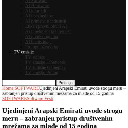
AI Software
AI Hardware
AI tutorijali
AI i bezbednost
AI primene u industriji
Etika i pravni okviri AI
AI umetnost i kreativnost
AI u video igrama
AI biznis ideje
Prompt inženjering
TV emisije
TV stanice
TV emisije ITnetwork
TV Emisije Gameplay
TV emisije Prolog
Pretraga
Home
SOFTWARE
Ujedinjeni Arapski Emirati uvode strogu meru –
zabranjen pristup društvenim mrežama za mlađe od 15 godina
SOFTWARE
Software Vesti
Ujedinjeni Arapski Emirati uvode strogu
meru – zabranjen pristup društvenim
mrežama za mlađe od 15 godina