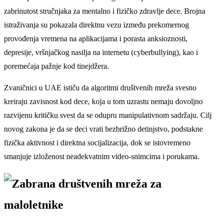
zabrinutost stručnjaka za mentalno i fizičko zdravlje dece. Brojna
istraživanja su pokazala direktnu vezu između prekomernog
provođenja vremena na aplikacijama i porasta anksioznosti,
depresije, vršnjačkog nasilja na internetu (cyberbullying), kao i
poremećaja pažnje kod tinejdžera.
Zvaničnici u UAE ističu da algoritmi društvenih mreža svesno
kreiraju zavisnost kod dece, koja u tom uzrastu nemaju dovoljno
razvijenu kritičku svest da se odupru manipulativnom sadržaju. Cilj
novog zakona je da se deci vrati bezbrižno detinjstvo, podstakne
fizička aktivnost i direktna socijalizacija, dok se istovremeno
smanjuje izloženost neadekvatnim video-snimcima i porukama.