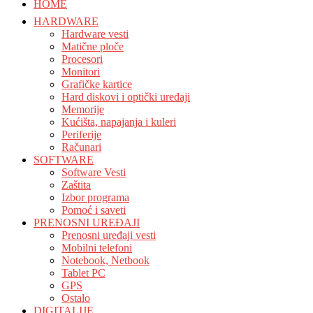
HOME
HARDWARE
Hardware vesti
Matične ploče
Procesori
Monitori
Grafičke kartice
Hard diskovi i optički uređaji
Memorije
Kućišta, napajanja i kuleri
Periferije
Računari
SOFTWARE
Software Vesti
Zaštita
Izbor programa
Pomoć i saveti
PRENOSNI UREĐAJI
Prenosni uređaji vesti
Mobilni telefoni
Notebook, Netbook
Tablet PC
GPS
Ostalo
DIGITALIJE