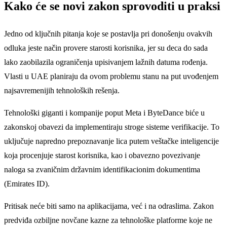
Kako će se novi zakon sprovoditi u praksi
Jedno od ključnih pitanja koje se postavlja pri donošenju ovakvih
odluka jeste način provere starosti korisnika, jer su deca do sada
lako zaobilazila ograničenja upisivanjem lažnih datuma rođenja.
Vlasti u UAE planiraju da ovom problemu stanu na put uvođenjem
najsavremenijih tehnoloških rešenja.
Tehnološki giganti i kompanije poput Meta i ByteDance biće u
zakonskoj obavezi da implementiraju stroge sisteme verifikacije. To
uključuje napredno prepoznavanje lica putem veštačke inteligencije
koja procenjuje starost korisnika, kao i obavezno povezivanje
naloga sa zvaničnim državnim identifikacionim dokumentima
(Emirates ID).
Pritisak neće biti samo na aplikacijama, već i na odraslima. Zakon
predviđa ozbiljne novčane kazne za tehnološke platforme koje ne