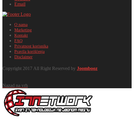
Email
O nama
Marketing
Kontakt
FAQ
Privatnost korisnika
Pravila korišćenja
Disclaimer
Copyright 2017 All Right Reserved by
Joombooz
Nazad na vrh