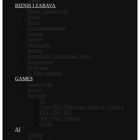
BIZNIS I ZABAVA
Biznis i zabava vesti
Nauka
Biznis
Digitalni marketing
Cinema
Sajtovi
Istraživanja
Intervju
Kriptovalute, Blockchain, Web3
Zanimljivosti
Dešavanja
IT Elite Academy
GAMES
Games vesti
Najave
Recenzije
PC
Xbox 360 / Xbox One / Xbox X / Xbox S
PS3 / PS4 / PS5
Wii / Wii U / Switch
Ostalo
AI
AI vesti