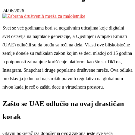
24/06/2026
Svet se već godinama bori sa negativnim uticajima koje digitalni
svet ostavlja na najmlađe generacije, a Ujedinjeni Arapski Emirati
(UAE) odlučili su da pređu sa reči na dela. Vlasti ove bliskoistočne
zemlje donele su radikalan zakon kojim se deci mlađoj od 15 godina
u potpunosti zabranjuje korišćenje platformi kao što su TikTok,
Instagram, Snapchat i druge popularne društvene mreže. Ova odluka
predstavlja jednu od najstrožih pravnih regulativa na globalnom
nivou kada je reč o zaštiti dece u virtuelnom prostoru.
Zašto se UAE odlučio na ovaj drastičan
korak
Glavni pokretač iza donošenja ovog zakona jeste sve veća