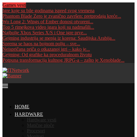
Games vesti
Igre koje su bile godinama ispred svog vremena
Phantom Blade Zero je zvanično završen: pretprodaja kreće...
Wo Long 2: Wings of Ember donosi otvoreni...
Top 5 rimejkova video igara koji su nadmašili...
Najbolje Xbox Series X/S i One igre prve...
Gejming industrija se menja iz korena: Saudijska Arabija...
Sprema se haos na bojnom polju – sve...
Neispričana priča o otkazanoj igri – kako je...
Gejming: Od grafike ka proceduralnom životu
Potpuna transformacija kultnog JRPG-a – zašto je Xenoblade...
HOME
HARDWARE
Hardware vesti
Matične ploče
Procesori
Monitori