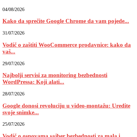
04/08/2026
Kako da sprečite Google Chrome da vam pojede...
31/07/2026
Vodič o zaštiti WooCommerce prodavnice: kako da
vaš...
29/07/2026
Najbolji servisi za monitoring bezbednosti
WordPressa: Koji alati...
28/07/2026
Google donosi revoluciju u video-montažu: Uredite
svoje snimke...
25/07/2026
Vodič o osnovama sajber bezbednosti za mala i...