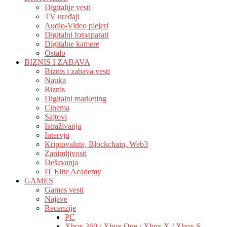
Digitalije vesti
TV uređaji
Audio-Video plejeri
Digitalni fotoaparati
Digitalne kamere
Ostalo
BIZNIS I ZABAVA
Biznis i zabava vesti
Nauka
Biznis
Digitalni marketing
Cinema
Sajtovi
Istraživanja
Intervju
Kriptovalute, Blockchain, Web3
Zanimljivosti
Dešavanja
IT Elite Academy
GAMES
Games vesti
Najave
Recenzije
PC
Xbox 360 / Xbox One / Xbox X / Xbox S