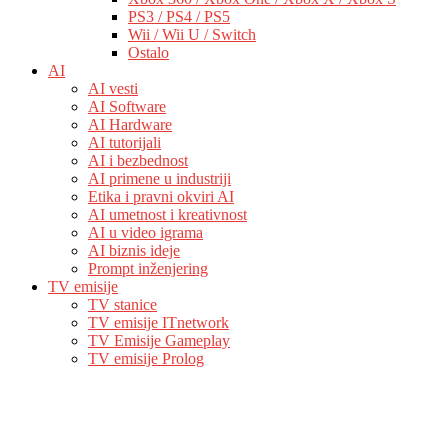
PS3 / PS4 / PS5
Wii / Wii U / Switch
Ostalo
AI
AI vesti
AI Software
AI Hardware
AI tutorijali
AI i bezbednost
AI primene u industriji
Etika i pravni okviri AI
AI umetnost i kreativnost
AI u video igrama
AI biznis ideje
Prompt inženjering
TV emisije
TV stanice
TV emisije ITnetwork
TV Emisije Gameplay
TV emisije Prolog