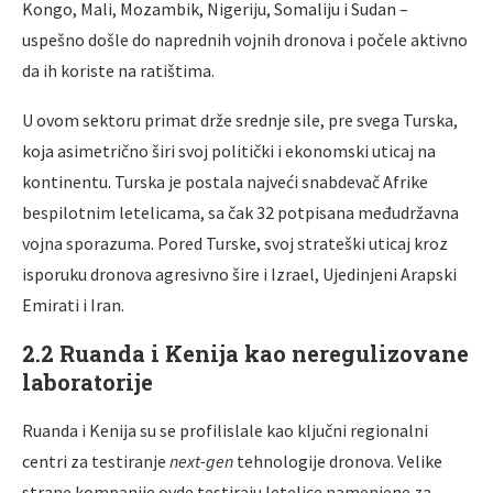
Kongo, Mali, Mozambik, Nigeriju, Somaliju i Sudan –
uspešno došle do naprednih vojnih dronova i počele aktivno
da ih koriste na ratištima.
U ovom sektoru primat drže srednje sile, pre svega Turska,
koja asimetrično širi svoj politički i ekonomski uticaj na
kontinentu. Turska je postala najveći snabdevač Afrike
bespilotnim letelicama, sa čak 32 potpisana međudržavna
vojna sporazuma. Pored Turske, svoj strateški uticaj kroz
isporuku dronova agresivno šire i Izrael, Ujedinjeni Arapski
Emirati i Iran.
2.2 Ruanda i Kenija kao neregulizovane
laboratorije
Ruanda i Kenija su se profilislale kao ključni regionalni
centri za testiranje
next-gen
tehnologije dronova. Velike
strane kompanije ovde testiraju letelice namenjene za