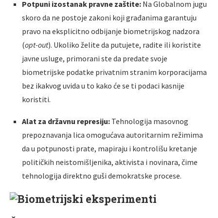
Potpuni izostanak pravne zaštite:
Na Globalnom jugu
skoro da ne postoje zakoni koji građanima garantuju
pravo na eksplicitno odbijanje biometrijskog nadzora
(
opt-out
). Ukoliko želite da putujete, radite ili koristite
javne usluge, primorani ste da predate svoje
biometrijske podatke privatnim stranim korporacijama
bez ikakvog uvida u to kako će se ti podaci kasnije
koristiti.
Alat za državnu represiju:
Tehnologija masovnog
prepoznavanja lica omogućava autoritarnim režimima
da u potpunosti prate, mapiraju i kontrolišu kretanje
političkih neistomišljenika, aktivista i novinara, čime
tehnologija direktno guši demokratske procese.