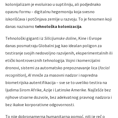
kolonijalizam je evoluirao u suptilniju, ali podjednako
opasnu formu – digitalnu hegemoniju koja svesno
iskorišćava i potčinjava zemlje u razvoju. To je fenomen koji
danas nazivamo
tehnološka kolonizacija
.
Tehnološki giganti iz
Silicijumske doline
, Kine i Evrope
danas posmatraju Globalni jug kao idealan poligon za
testiranje svojih nedovoljno razvijenih, eksperimentalnih ili
etički kontroverznih tehnologija. Vojni i komercijalni
dronovi, sistemi za automatsko prepoznavanje lica (
facial
recognition
),
AI
mreže za masovni nadzor i napredna
biometrijska autentifikacija – sve se to uveliko testira na
ljudima širom Afrike, Azije i Latinske Amerike. Najčešće bez
njihove stvarne dozvole, bez adekvatnog pravnog nadzora i
bez ikakve korporativne odgovornosti.
To nije dobronamerna humanitarna pomoć, niti je reč o