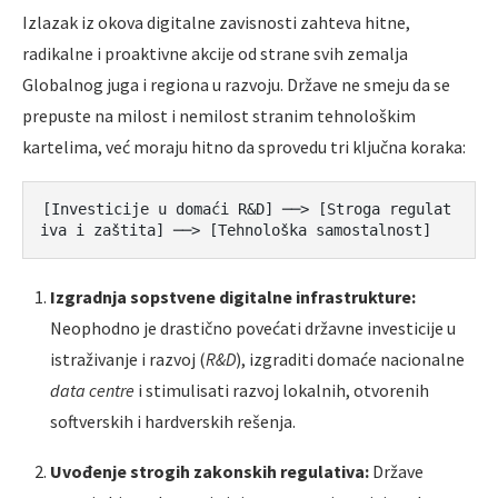
Izlazak iz okova digitalne zavisnosti zahteva hitne,
radikalne i proaktivne akcije od strane svih zemalja
Globalnog juga i regiona u razvoju. Države ne smeju da se
prepuste na milost i nemilost stranim tehnološkim
kartelima, već moraju hitno da sprovedu tri ključna koraka:
[Investicije u domaći R&D] ──> [Stroga regulat
Izgradnja sopstvene digitalne infrastrukture:
Neophodno je drastično povećati državne investicije u
istraživanje i razvoj (
R&D
), izgraditi domaće nacionalne
data centre
i stimulisati razvoj lokalnih, otvorenih
softverskih i hardverskih rešenja.
Uvođenje strogih zakonskih regulativa:
Države