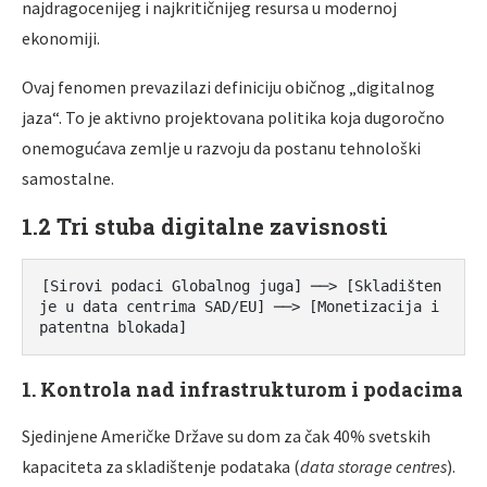
najdragocenijeg i najkritičnijeg resursa u modernoj
ekonomiji.
Ovaj fenomen prevazilazi definiciju običnog „digitalnog
jaza“. To je aktivno projektovana politika koja dugoročno
onemogućava zemlje u razvoju da postanu tehnološki
samostalne.
1.2 Tri stuba digitalne zavisnosti
[Sirovi podaci Globalnog juga] ──> [Skladišten
je u data centrima SAD/EU] ──> [Monetizacija i 
1. Kontrola nad infrastrukturom i podacima
Sjedinjene Američke Države su dom za čak 40% svetskih
kapaciteta za skladištenje podataka (
data storage centres
).