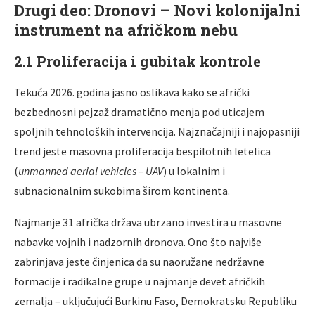
Drugi deo: Dronovi – Novi kolonijalni
instrument na afričkom nebu
2.1 Proliferacija i gubitak kontrole
Tekuća 2026. godina jasno oslikava kako se afrički
bezbednosni pejzaž dramatično menja pod uticajem
spoljnih tehnoloških intervencija. Najznačajniji i najopasniji
trend jeste masovna proliferacija bespilotnih letelica
(
unmanned aerial vehicles – UAV
) u lokalnim i
subnacionalnim sukobima širom kontinenta.
Najmanje 31 afrička država ubrzano investira u masovne
nabavke vojnih i nadzornih dronova. Ono što najviše
zabrinjava jeste činjenica da su naoružane nedržavne
formacije i radikalne grupe u najmanje devet afričkih
zemalja – uključujući Burkinu Faso, Demokratsku Republiku