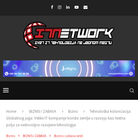
Home
BIZNIS I ZABAVA
Biznis
Tehnološka kolonizacija
Globalnog juga: Velike IT kompanije koriste zemlje u razvoju kao testna
polja za nedovoljno razvijene tehnologije
Biznis
BIZNIS I ZABAVA
Biznis i zabava vesti