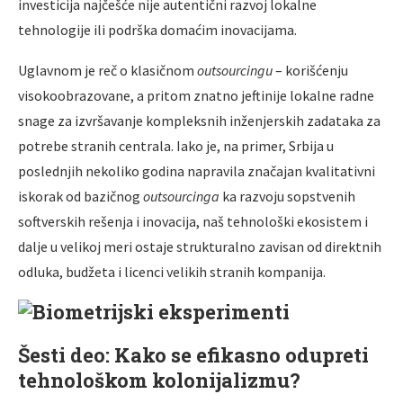
investicija najčešće nije autentični razvoj lokalne
tehnologije ili podrška domaćim inovacijama.
Uglavnom je reč o klasičnom
outsourcingu
– korišćenju
visokoobrazovane, a pritom znatno jeftinije lokalne radne
snage za izvršavanje kompleksnih inženjerskih zadataka za
potrebe stranih centrala. Iako je, na primer, Srbija u
poslednjih nekoliko godina napravila značajan kvalitativni
iskorak od bazičnog
outsourcinga
ka razvoju sopstvenih
softverskih rešenja i inovacija, naš tehnološki ekosistem i
dalje u velikoj meri ostaje strukturalno zavisan od direktnih
odluka, budžeta i licenci velikih stranih kompanija.
Šesti deo: Kako se efikasno odupreti
tehnološkom kolonijalizmu?