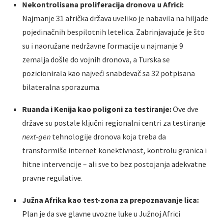
Nekontrolisana proliferacija dronova u Africi:
Najmanje 31 afrička država uveliko je nabavila na hiljade
pojedinačnih bespilotnih letelica. Zabrinjavajuće je što
su i naoružane nedržavne formacije u najmanje 9
zemalja došle do vojnih dronova, a Turska se
pozicionirala kao najveći snabdevač sa 32 potpisana
bilateralna sporazuma.
Ruanda i Kenija kao poligoni za testiranje:
Ove dve
države su postale ključni regionalni centri za testiranje
next-gen
tehnologije dronova koja treba da
transformiše internet konektivnost, kontrolu granica i
hitne intervencije – ali sve to bez postojanja adekvatne
pravne regulative.
Južna Afrika kao test-zona za prepoznavanje lica:
Plan je da sve glavne uvozne luke u Južnoj Africi