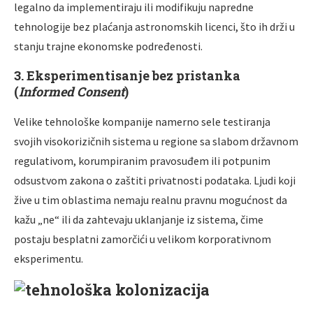
legalno da implementiraju ili modifikuju napredne
tehnologije bez plaćanja astronomskih licenci, što ih drži u
stanju trajne ekonomske podređenosti.
3. Eksperimentisanje bez pristanka
(
Informed Consent
)
Velike tehnološke kompanije namerno sele testiranja
svojih visokorizičnih sistema u regione sa slabom državnom
regulativom, korumpiranim pravosuđem ili potpunim
odsustvom zakona o zaštiti privatnosti podataka. Ljudi koji
žive u tim oblastima nemaju realnu pravnu mogućnost da
kažu „ne“ ili da zahtevaju uklanjanje iz sistema, čime
postaju besplatni zamorčići u velikom korporativnom
eksperimentu.