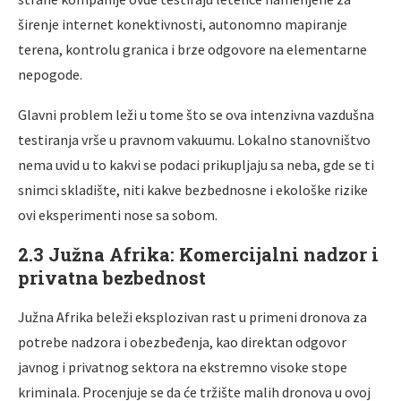
širenje internet konektivnosti, autonomno mapiranje
terena, kontrolu granica i brze odgovore na elementarne
nepogode.
Glavni problem leži u tome što se ova intenzivna vazdušna
testiranja vrše u pravnom vakuumu. Lokalno stanovništvo
nema uvid u to kakvi se podaci prikupljaju sa neba, gde se ti
snimci skladište, niti kakve bezbednosne i ekološke rizike
ovi eksperimenti nose sa sobom.
2.3 Južna Afrika: Komercijalni nadzor i
privatna bezbednost
Južna Afrika beleži eksplozivan rast u primeni dronova za
potrebe nadzora i obezbeđenja, kao direktan odgovor
javnog i privatnog sektora na ekstremno visoke stope
kriminala. Procenjuje se da će tržište malih dronova u ovoj