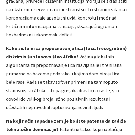
građana, privrede i državnih institucija moraju se skladištiti
na eksternim serverima u inostranstvu. To stranim silama i
korporacijama daje apsolutni uvid, kontrolu i moć nad
kritičnim informacijama te nacije, stvarajući ogroman
bezbednosni i ekonomski deficit.
Kako sistemi za prepoznavanje lica (facial recognition)
diskriminišu stanovništvo Afrike?
Većina globalnih
algoritama za prepoznavanje lica razvijana je i trenirana
primarno na bazama podataka u kojima dominiraju lica
bele rase. Kada se takav softver primeni na tamnoputo
stanovništvo Afrike, stopa grešaka drastično raste, što
dovodi do velikog broja lažno pozitivnih rezultata i
učestalih nepravednih optuživanja nevinih ljudi.
Na koji način zapadne zemlje koriste patente da zadrže
tehnološku dominaciju?
Patentne takse koje naplaćuju