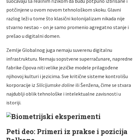
suočavaju sa realnim rizikom da budu potpuno izbrisane i
potčinjene u ovom novom tehnološkom skoku. Glavni
razlog leži u tome što klasični kolonijalizam nikada nije
stvarno nestao – on je samo promenio agregatno stanje i
prešao u digitalni domen.
Zemlje Globalnog juga nemaju suverenu digitalnu
infrastrukturu. Nemaju sopstvene superračunare, napredne
fabrike čipova niti velike jezičke modele prilagođene
njihovoj kulturi i jezicima. Sve kritične sisteme kontrolišu
korporacije iz
Silicijumske doline
ili Šenžena, čime se stvara
najdublji oblik tehnološke i intelektualne zavisnosti u
istoriji.
Peti deo: Primeri iz prakse i pozicija