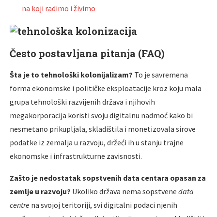
na koji radimo i živimo
Često postavljana pitanja (FAQ)
Šta je to tehnološki kolonijalizam?
To je savremena
forma ekonomske i političke eksploatacije kroz koju mala
grupa tehnološki razvijenih država i njihovih
megakorporacija koristi svoju digitalnu nadmoć kako bi
nesmetano prikupljala, skladištila i monetizovala sirove
podatke iz zemalja u razvoju, držeći ih u stanju trajne
ekonomske i infrastrukturne zavisnosti.
Zašto je nedostatak sopstvenih data centara opasan za
zemlje u razvoju?
Ukoliko država nema sopstvene
data
centre
na svojoj teritoriji, svi digitalni podaci njenih