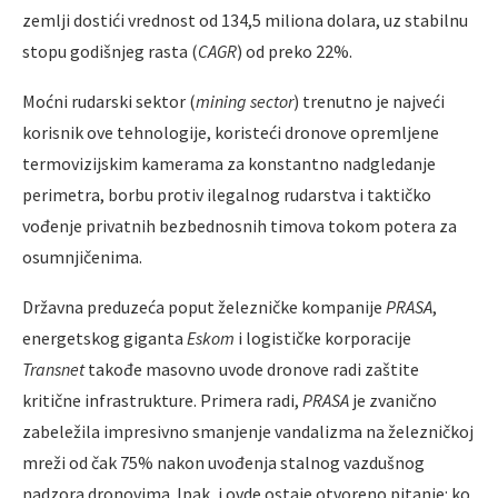
zemlji dostići vrednost od 134,5 miliona dolara, uz stabilnu
stopu godišnjeg rasta (
CAGR
) od preko 22%.
Moćni rudarski sektor (
mining sector
) trenutno je najveći
korisnik ove tehnologije, koristeći dronove opremljene
termovizijskim kamerama za konstantno nadgledanje
perimetra, borbu protiv ilegalnog rudarstva i taktičko
vođenje privatnih bezbednosnih timova tokom potera za
osumnjičenima.
Državna preduzeća poput železničke kompanije
PRASA
,
energetskog giganta
Eskom
i logističke korporacije
Transnet
takođe masovno uvode dronove radi zaštite
kritične infrastrukture. Primera radi,
PRASA
je zvanično
zabeležila impresivno smanjenje vandalizma na železničkoj
mreži od čak 75% nakon uvođenja stalnog vazdušnog
nadzora dronovima. Ipak, i ovde ostaje otvoreno pitanje: ko