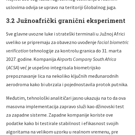
uslovima odvija se upravo na teritoriji Globalnog juga.
3.2 Južnoafrički granični eksperiment
Sve glavne uvozne luke i strateški terminali u Južnoj Africi
uveliko se pripremaju za obavezno uvođenje
facial biometric
verification
tehnologije za kontrolu granica do 31. marta
2027. godine. Kompanija
Airports Company South Africa
(
ACSA
) već je uspešno integrisala biometrijsko
prepoznavanje lica na nekoliko ključnih međunarodnih
aerodroma kako bi ubrzala i pojednostavila protok putnika.
Međutim, tehnološki analitičari jasno ukazuju na to da ova
masovna implementacija zapravo služi kao džinovski test
za zapadne sisteme. Zapadne kompanije koriste ove
podatke kako bi testirale stabilnost i efikasnost svojih
algoritama na velikom uzorku u realnom vremenu, pre