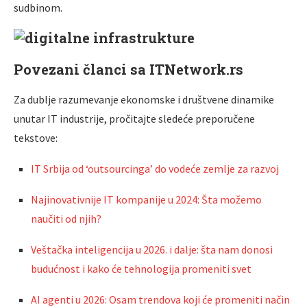
sudbinom.
Povezani članci sa ITNetwork.rs
Za dublje razumevanje ekonomske i društvene dinamike
unutar IT industrije, pročitajte sledeće preporučene
tekstove:
IT Srbija od ‘outsourcinga’ do vodeće zemlje za razvoj
Najinovativnije IT kompanije u 2024: Šta možemo
naučiti od njih?
Veštačka inteligencija u 2026. i dalje: šta nam donosi
budućnost i kako će tehnologija promeniti svet
AI agenti u 2026: Osam trendova koji će promeniti način