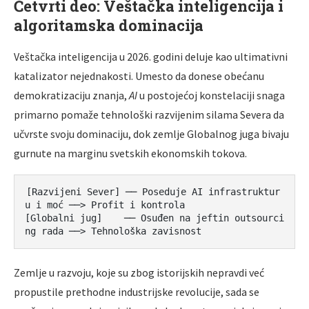
Četvrti deo: Veštačka inteligencija i
algoritamska dominacija
Veštačka inteligencija u 2026. godini deluje kao ultimativni
katalizator nejednakosti. Umesto da donese obećanu
demokratizaciju znanja,
AI
u postojećoj konstelaciji snaga
primarno pomaže tehnološki razvijenim silama Severa da
učvrste svoju dominaciju, dok zemlje Globalnog juga bivaju
gurnute na marginu svetskih ekonomskih tokova.
[Razvijeni Sever] ── Poseduje AI infrastruktur
u i moć ──> Profit i kontrola

[Globalni jug]    ── Osuđen na jeftin outsourci
Zemlje u razvoju, koje su zbog istorijskih nepravdi već
propustile prethodne industrijske revolucije, sada se