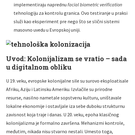
implementiraju naprednu
facial biometric verification
tehnologiju za kontrolu granica. Ovo testiranje u praksi
služi kao eksperiment pre nego što se slični sistemi
masovno uvedu u Evropskoj uniji.
Uvod: Kolonijalizam se vratio – sada
u digitalnom obliku
U 19. veku, evropske kolonijalne sile su surovo eksploatisale
Afriku, Aziju i Latinsku Ameriku. Izvlačile su prirodne
resurse, nasilno nametale sopstvenu kulturu, uništavale
lokalne ekonomije i ostavljale iza sebe duboku strukturnu
zavisnost koja traje i danas. U 20. veku, epoha klasičnog
kolonijalizma je formalno završena. Mehanizmi kontrole,
međutim, nikada nisu stvarno nestali. Umesto toga,