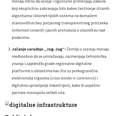
moraju hitno da usvoje i rigorozno primenjuju zakone
koji eksplicitno zabranjuju bilo kakvo testiranje stranih
algoritama i biometrijskih sistema na domaćem
stanovništvu bez potpunog transparentnog pristanka
(
informed consent
) i jasnih protokola o vlasništvu nad
podacima.
Jačanje saradnje „Jug-Jug“:
Zemlje u razvoju moraju
međusobno da se umrežavaju, razmenjuju tehnološka
znanja i zajednički grade regionalne digitalne
platforme u oblastima kao što su prekogranična
elektronska trgovina (
cross-border e-commerce
) i
digitalno upravljanje industrijom, kako bi uspešno
parirale monopolu velikih sila.