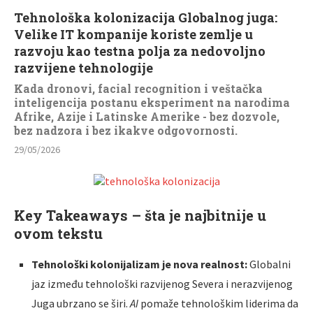
Tehnološka kolonizacija Globalnog juga:
Velike IT kompanije koriste zemlje u
razvoju kao testna polja za nedovoljno
razvijene tehnologije
Kada dronovi, facial recognition i veštačka
inteligencija postanu eksperiment na narodima
Afrike, Azije i Latinske Amerike - bez dozvole,
bez nadzora i bez ikakve odgovornosti.
29/05/2026
Key Takeaways – šta je najbitnije u
ovom tekstu
Tehnološki kolonijalizam je nova realnost:
Globalni
jaz između tehnološki razvijenog Severa i nerazvijenog
Juga ubrzano se širi.
AI
pomaže tehnološkim liderima da