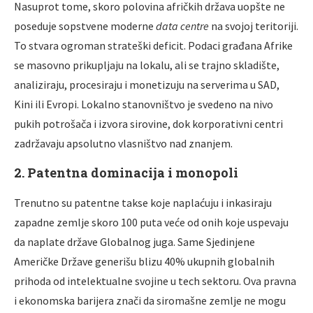
Nasuprot tome, skoro polovina afričkih država uopšte ne
poseduje sopstvene moderne
data centre
na svojoj teritoriji.
To stvara ogroman strateški deficit. Podaci građana Afrike
se masovno prikupljaju na lokalu, ali se trajno skladište,
analiziraju, procesiraju i monetizuju na serverima u SAD,
Kini ili Evropi. Lokalno stanovništvo je svedeno na nivo
pukih potrošača i izvora sirovine, dok korporativni centri
zadržavaju apsolutno vlasništvo nad znanjem.
2. Patentna dominacija i monopoli
Trenutno su patentne takse koje naplaćuju i inkasiraju
zapadne zemlje skoro 100 puta veće od onih koje uspevaju
da naplate države Globalnog juga. Same Sjedinjene
Američke Države generišu blizu 40% ukupnih globalnih
prihoda od intelektualne svojine u tech sektoru. Ova pravna
i ekonomska barijera znači da siromašne zemlje ne mogu