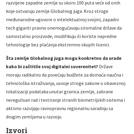
razvijene zapadne zemlje su skoro 100 puta veće od onih
koje ostvaruju zemlje Globalnog juga. Kroz stroge
međunarodne ugovore o intelektualnoj svojini, zapadni
tech giganti pravno onemogućavaju siromašne države da
samostalno proizvode, modifikuju ili koriste napredne
tehnologije bez plaćanja ekstremno skupih licenci.
Šta zemlje Globalnog juga mogu konkretno da urade
kako bi zaštitile svoj digitalni suverenitet?
Države
moraju radikalno da povećaju budžete za domaća naučna i
tehnološka istraživanja, usvoje stroge zakone o obaveznoj
lokalizaciji podataka unutar granica zemlje, zabrane
neregulisan rad i testiranje stranih biometrijskih sistema i
aktivno razvijaju ravnopravnu regionalnu saradnju sa
drugim zemljama u razvoju.
Izvori