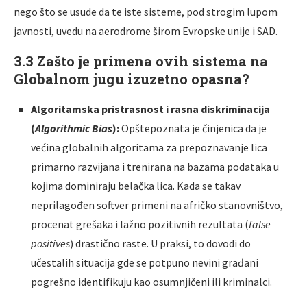
nego što se usude da te iste sisteme, pod strogim lupom
javnosti, uvedu na aerodrome širom Evropske unije i SAD.
3.3 Zašto je primena ovih sistema na
Globalnom jugu izuzetno opasna?
Algoritamska pristrasnost i rasna diskriminacija
(
Algorithmic Bias
):
Opštepoznata je činjenica da je
većina globalnih algoritama za prepoznavanje lica
primarno razvijana i trenirana na bazama podataka u
kojima dominiraju belačka lica. Kada se takav
neprilagođen softver primeni na afričko stanovništvo,
procenat grešaka i lažno pozitivnih rezultata (
false
positives
) drastično raste. U praksi, to dovodi do
učestalih situacija gde se potpuno nevini građani
pogrešno identifikuju kao osumnjičeni ili kriminalci.