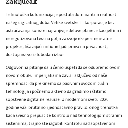
Zaključak
Tehnološka kolonizacija je postala dominantna realnost
našeg digitalnog doba. Velike svetske IT korporacije bez
ustručavanja koriste najranjivije delove planete kao jeftina i
neregulizovana testna polja za svoje eksperimentalne
projekte, lišavajući milione ljudi prava na privatnost,
dostojanstvo i slobodan izbor.
Odgovor na pitanje da li ćemo uspeti da se odupremo ovom
novom obliku imperijalizma zavisi isključivo od naše
spremnosti da prekinemo sa pasivnim uvozom tuđih
tehnologija i počnemo aktivno da gradimo i štitimo
sopstvene digitalne resurse. U modernom svetu 2026.
godine važi brutalno i jednostavno pravilo: onog trenutka
kada svesno prepustite kontrolu nad tehnologijom stranim
sistemima, trajno ste izgubili kontrolu nad sopstvenom