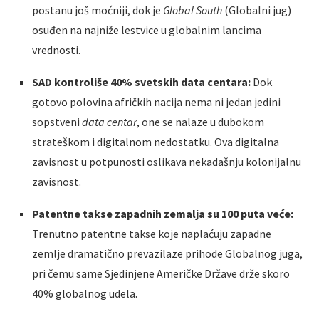
postanu još moćniji, dok je
Global South
(Globalni jug)
osuđen na najniže lestvice u globalnim lancima
vrednosti.
SAD kontroliše 40% svetskih data centara:
Dok
gotovo polovina afričkih nacija nema ni jedan jedini
sopstveni
data centar
, one se nalaze u dubokom
strateškom i digitalnom nedostatku. Ova digitalna
zavisnost u potpunosti oslikava nekadašnju kolonijalnu
zavisnost.
Patentne takse zapadnih zemalja su 100 puta veće:
Trenutno patentne takse koje naplaćuju zapadne
zemlje dramatično prevazilaze prihode Globalnog juga,
pri čemu same Sjedinjene Američke Države drže skoro
40% globalnog udela.