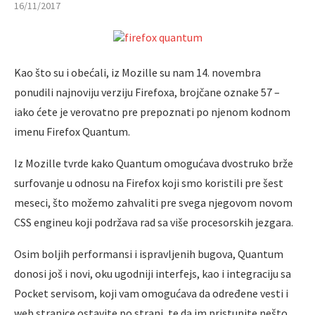
16/11/2017
Kao što su i obećali, iz Mozille su nam 14. novembra
ponudili najnoviju verziju Firefoxa, brojčane oznake 57 –
iako ćete je verovatno pre prepoznati po njenom kodnom
imenu Firefox Quantum.
Iz Mozille tvrde kako Quantum omogućava dvostruko brže
surfovanje u odnosu na Firefox koji smo koristili pre šest
meseci, što možemo zahvaliti pre svega njegovom novom
CSS engineu koji podržava rad sa više procesorskih jezgara.
Osim boljih performansi i ispravljenih bugova, Quantum
donosi još i novi, oku ugodniji interfejs, kao i integraciju sa
Pocket servisom, koji vam omogućava da određene vesti i
web stranice ostavite po strani, te da im pristupite nešto