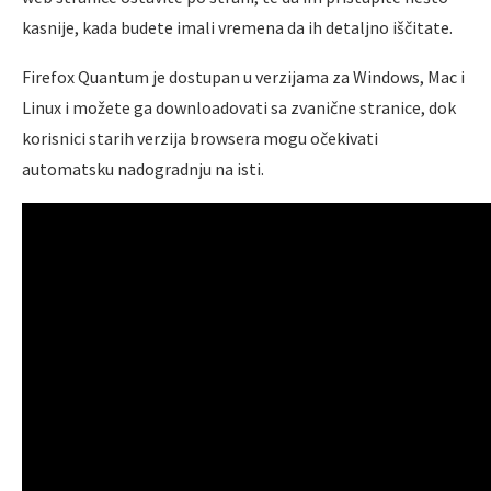
kasnije, kada budete imali vremena da ih detaljno iščitate.
Firefox Quantum je dostupan u verzijama za Windows, Mac i
Linux i možete ga downloadovati sa zvanične stranice, dok
korisnici starih verzija browsera mogu očekivati
automatsku nadogradnju na isti.