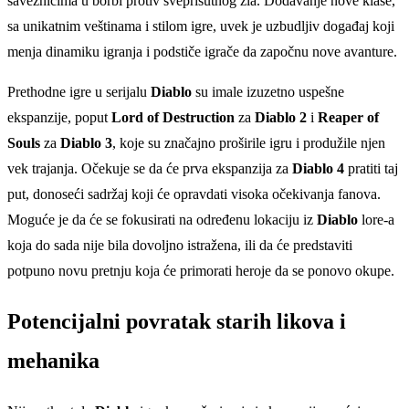
saveznicima u borbi protiv sveprisutnog zla. Dodavanje nove klase,
sa unikatnim veštinama i stilom igre, uvek je uzbudljiv događaj koji
menja dinamiku igranja i podstiče igrače da započnu nove avanture.
Prethodne igre u serijalu
Diablo
su imale izuzetno uspešne
ekspanzije, poput
Lord of Destruction
za
Diablo 2
i
Reaper of
Souls
za
Diablo 3
, koje su značajno proširile igru i produžile njen
vek trajanja. Očekuje se da će prva ekspanzija za
Diablo 4
pratiti taj
put, donoseći sadržaj koji će opravdati visoka očekivanja fanova.
Moguće je da će se fokusirati na određenu lokaciju iz
Diablo
lore-a
koja do sada nije bila dovoljno istražena, ili da će predstaviti
potpuno novu pretnju koja će primorati heroje da se ponovo okupe.
Potencijalni povratak starih likova i
mehanika