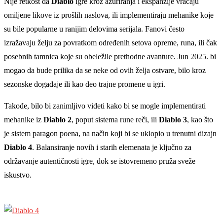
Nije retkost da
Diablo
igre kroz ažuriranja i ekspanzije vraćaju
omiljene likove iz prošlih naslova, ili implementiraju mehanike koje
su bile popularne u ranijim delovima serijala. Fanovi često
izražavaju želju za povratkom određenih setova opreme, runa, ili čak
posebnih tamnica koje su obeležile prethodne avanture. Jun 2025. bi
mogao da bude prilika da se neke od ovih želja ostvare, bilo kroz
sezonske događaje ili kao deo trajne promene u igri.
Takođe, bilo bi zanimljivo videti kako bi se mogle implementirati
mehanike iz
Diablo 2
, poput sistema rune reči, ili
Diablo 3
, kao što
je sistem paragon poena, na način koji bi se uklopio u trenutni dizajn
Diablo 4
. Balansiranje novih i starih elemenata je ključno za
održavanje autentičnosti igre, dok se istovremeno pruža sveže
iskustvo.