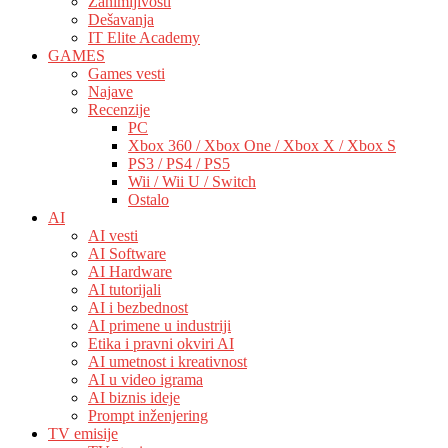
Zanimljivosti
Dešavanja
IT Elite Academy
GAMES
Games vesti
Najave
Recenzije
PC
Xbox 360 / Xbox One / Xbox X / Xbox S
PS3 / PS4 / PS5
Wii / Wii U / Switch
Ostalo
AI
AI vesti
AI Software
AI Hardware
AI tutorijali
AI i bezbednost
AI primene u industriji
Etika i pravni okviri AI
AI umetnost i kreativnost
AI u video igrama
AI biznis ideje
Prompt inženjering
TV emisije