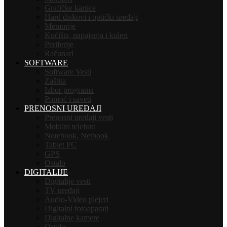
Grafičke kartice
Hard diskovi i optički uređaji
Memorije
Kućišta, napajanja i kuleri
Periferije
Računari
SOFTWARE
Software Vesti
Zaštita
Izbor programa
Pomoć i saveti
PRENOSNI UREĐAJI
Prenosni uređaji vesti
Mobilni telefoni
Notebook, Netbook
Tablet PC
GPS
Ostalo
DIGITALIJE
Digitalije vesti
TV uređaji
Audio-Video plejeri
Digitalni fotoaparati
Digitalne kamere
Ostalo