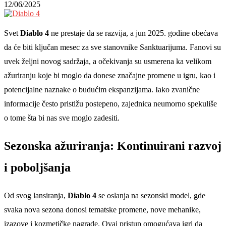
12/06/2025
Svet
Diablo 4
ne prestaje da se razvija, a jun 2025. godine obećava
da će biti ključan mesec za sve stanovnike Sanktuarijuma. Fanovi su
uvek željni novog sadržaja, a očekivanja su usmerena ka velikom
ažuriranju koje bi moglo da donese značajne promene u igru, kao i
potencijalne naznake o budućim ekspanzijama. Iako zvanične
informacije često pristižu postepeno, zajednica neumorno spekuliše
o tome šta bi nas sve moglo zadesiti.
Sezonska ažuriranja: Kontinuirani razvoj
i poboljšanja
Od svog lansiranja,
Diablo 4
se oslanja na sezonski model, gde
svaka nova sezona donosi tematske promene, nove mehanike,
izazove i kozmetičke nagrade. Ovaj pristup omogućava igri da