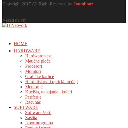
Copyright 2017 All Right Reserved by
Joombooz
Nazad na vrh
HOME
HARDWARE
Hardware vesti
Matične ploče
Procesori
Monitori
Grafičke kartice
Hard diskovi i optički uređaji
Memorije
Kućišta, napajanja i kuleri
Periferije
Računari
SOFTWARE
Software Vesti
Zaštita
Izbor programa
Pomoć i saveti