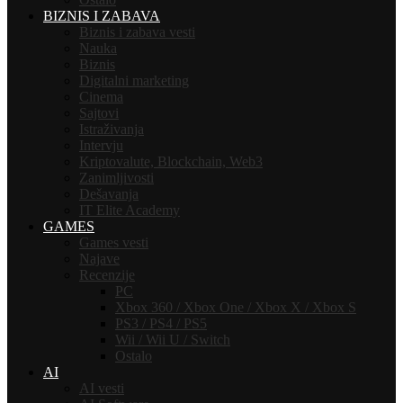
BIZNIS I ZABAVA
Biznis i zabava vesti
Nauka
Biznis
Digitalni marketing
Cinema
Sajtovi
Istraživanja
Intervju
Kriptovalute, Blockchain, Web3
Zanimljivosti
Dešavanja
IT Elite Academy
GAMES
Games vesti
Najave
Recenzije
PC
Xbox 360 / Xbox One / Xbox X / Xbox S
PS3 / PS4 / PS5
Wii / Wii U / Switch
Ostalo
AI
AI vesti