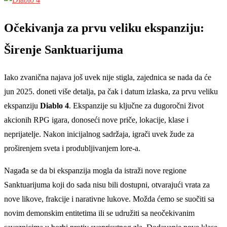
Očekivanja za prvu veliku ekspanziju:
Širenje Sanktuarijuma
Iako zvanična najava još uvek nije stigla, zajednica se nada da će
jun 2025. doneti više detalja, pa čak i datum izlaska, za prvu veliku
ekspanziju
Diablo 4
. Ekspanzije su ključne za dugoročni život
akcionih RPG igara, donoseći nove priče, lokacije, klase i
neprijatelje. Nakon inicijalnog sadržaja, igrači uvek žude za
proširenjem sveta i produbljivanjem lore-a.
Nagađa se da bi ekspanzija mogla da istraži nove regione
Sanktuarijuma koji do sada nisu bili dostupni, otvarajući vrata za
nove likove, frakcije i narativne lukove. Možda ćemo se suočiti sa
novim demonskim entitetima ili se udružiti sa neočekivanim