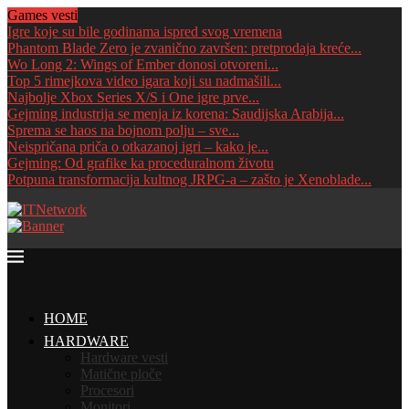
Games vesti
Igre koje su bile godinama ispred svog vremena
Phantom Blade Zero je zvanično završen: pretprodaja kreće...
Wo Long 2: Wings of Ember donosi otvoreni...
Top 5 rimejkova video igara koji su nadmašili...
Najbolje Xbox Series X/S i One igre prve...
Gejming industrija se menja iz korena: Saudijska Arabija...
Sprema se haos na bojnom polju – sve...
Neispričana priča o otkazanoj igri – kako je...
Gejming: Od grafike ka proceduralnom životu
Potpuna transformacija kultnog JRPG-a – zašto je Xenoblade...
HOME
HARDWARE
Hardware vesti
Matične ploče
Procesori
Monitori