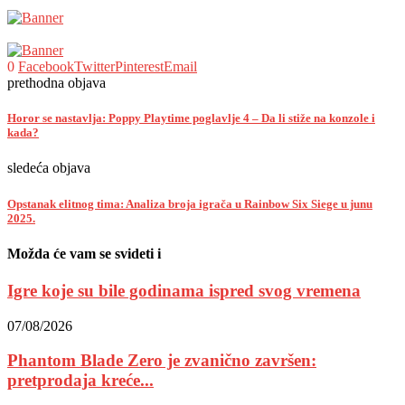
0
Facebook
Twitter
Pinterest
Email
prethodna objava
Horor se nastavlja: Poppy Playtime poglavlje 4 – Da li stiže na konzole i
kada?
sledeća objava
Opstanak elitnog tima: Analiza broja igrača u Rainbow Six Siege u junu
2025.
Možda će vam se svideti i
Igre koje su bile godinama ispred svog vremena
07/08/2026
Phantom Blade Zero je zvanično završen:
pretprodaja kreće...