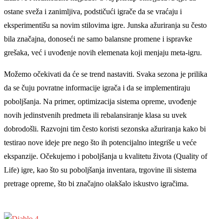
ostane sveža i zanimljiva, podstičući igrače da se vraćaju i
eksperimentišu sa novim stilovima igre. Junska ažuriranja su često
bila značajna, donoseći ne samo balansne promene i ispravke
grešaka, već i uvođenje novih elemenata koji menjaju meta-igru.
Možemo očekivati da će se trend nastaviti. Svaka sezona je prilika
da se čuju povratne informacije igrača i da se implementiraju
poboljšanja. Na primer, optimizacija sistema opreme, uvođenje
novih jedinstvenih predmeta ili rebalansiranje klasa su uvek
dobrodošli. Razvojni tim često koristi sezonska ažuriranja kako bi
testirao nove ideje pre nego što ih potencijalno integriše u veće
ekspanzije. Očekujemo i poboljšanja u kvalitetu života (Quality of
Life) igre, kao što su poboljšanja inventara, trgovine ili sistema
pretrage opreme, što bi značajno olakšalo iskustvo igračima.