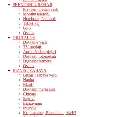
PRENOSNI UREĐAJI
Prenosni uređaji vesti
Mobilni telefoni
Notebook, Netbook
Tablet PC
GPS
Ostalo
DIGITALIJE
Digitalije vesti
TV uređaji
Audio-Video plejeri
Digitalni fotoaparati
Digitalne kamere
Ostalo
BIZNIS I ZABAVA
Biznis i zabava vesti
Nauka
Biznis
Digitalni marketing
Cinema
Sajtovi
Istraživanja
Intervju
Kriptovalute, Blockchain, Web3