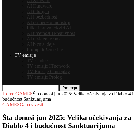
AI Software
AI Hardware
AI tutorijali
AI i bezbednost
AI primene u industriji
Etika i pravni okviri AI
AI umetnost i kreativnost
AI u video igrama
AI biznis ideje
Prompt inženjering
TV emisije
TV stanice
TV emisije ITnetwork
TV Emisije Gameplay
TV emisije Prolog
Pretraga
Home
GAMES
Šta donosi jun 2025: Velika očekivanja za Diablo 4 i
budućnost Sanktuarijuma
GAMES
Games vesti
Šta donosi jun 2025: Velika očekivanja za
Diablo 4 i budućnost Sanktuarijuma