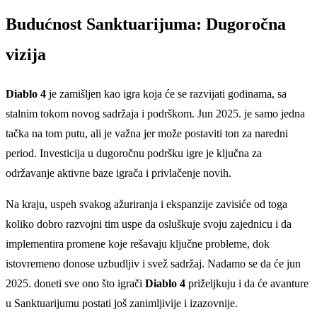
Budućnost Sanktuarijuma: Dugoročna
vizija
Diablo 4
je zamišljen kao igra koja će se razvijati godinama, sa
stalnim tokom novog sadržaja i podrškom. Jun 2025. je samo jedna
tačka na tom putu, ali je važna jer može postaviti ton za naredni
period. Investicija u dugoročnu podršku igre je ključna za
održavanje aktivne baze igrača i privlačenje novih.
Na kraju, uspeh svakog ažuriranja i ekspanzije zavisiće od toga
koliko dobro razvojni tim uspe da osluškuje svoju zajednicu i da
implementira promene koje rešavaju ključne probleme, dok
istovremeno donose uzbudljiv i svež sadržaj. Nadamo se da će jun
2025. doneti sve ono što igrači
Diablo 4
priželjkuju i da će avanture
u Sanktuarijumu postati još zanimljivije i izazovnije.