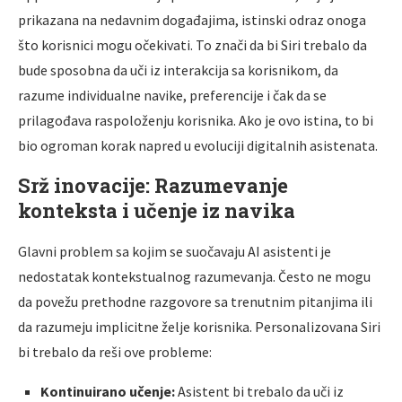
prikazana na nedavnim događajima, istinski odraz onoga
što korisnici mogu očekivati. To znači da bi Siri trebalo da
bude sposobna da uči iz interakcija sa korisnikom, da
razume individualne navike, preferencije i čak da se
prilagođava raspoloženju korisnika. Ako je ovo istina, to bi
bio ogroman korak napred u evoluciji digitalnih asistenata.
Srž inovacije: Razumevanje
konteksta i učenje iz navika
Glavni problem sa kojim se suočavaju AI asistenti je
nedostatak kontekstualnog razumevanja. Često ne mogu
da povežu prethodne razgovore sa trenutnim pitanjima ili
da razumeju implicitne želje korisnika. Personalizovana Siri
bi trebalo da reši ove probleme:
Kontinuirano učenje:
Asistent bi trebalo da uči iz