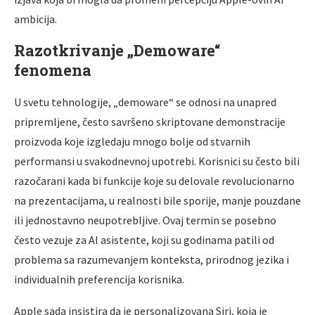
ambicija.
Razotkrivanje „Demoware“
fenomena
U svetu tehnologije, „demoware“ se odnosi na unapred
pripremljene, često savršeno skriptovane demonstracije
proizvoda koje izgledaju mnogo bolje od stvarnih
performansi u svakodnevnoj upotrebi. Korisnici su često bili
razočarani kada bi funkcije koje su delovale revolucionarno
na prezentacijama, u realnosti bile sporije, manje pouzdane
ili jednostavno neupotrebljive. Ovaj termin se posebno
često vezuje za AI asistente, koji su godinama patili od
problema sa razumevanjem konteksta, prirodnog jezika i
individualnih preferencija korisnika.
Apple sada insistira da je personalizovana Siri, koja je