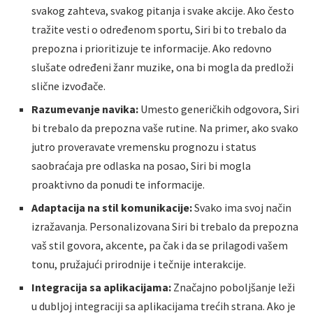
svakog zahteva, svakog pitanja i svake akcije. Ako često
tražite vesti o određenom sportu, Siri bi to trebalo da
prepozna i prioritizuje te informacije. Ako redovno
slušate određeni žanr muzike, ona bi mogla da predloži
slične izvođače.
Razumevanje navika:
Umesto generičkih odgovora, Siri
bi trebalo da prepozna vaše rutine. Na primer, ako svako
jutro proveravate vremensku prognozu i status
saobraćaja pre odlaska na posao, Siri bi mogla
proaktivno da ponudi te informacije.
Adaptacija na stil komunikacije:
Svako ima svoj način
izražavanja. Personalizovana Siri bi trebalo da prepozna
vaš stil govora, akcente, pa čak i da se prilagodi vašem
tonu, pružajući prirodnije i tečnije interakcije.
Integracija sa aplikacijama:
Značajno poboljšanje leži
u dubljoj integraciji sa aplikacijama trećih strana. Ako je