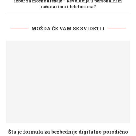
izbor za moćne uređaje – Revolucija u personalnim
računarima i telefonima?
MOŽDA ĆE VAM SE SVIDETI I
Šta je formula za bezbednije digitalno porodično