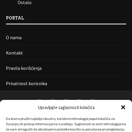
Ostalo
PORTAL
O nama
Kontakt
Pravila korišćenja
Privatnost korisnika
Upravljajte saglasnosti kolačića
Da bismo pružili najbolje iskustvo, koristimo tehnologije poput kolačića za
čuvanje i/ili pristup informacijama o uređaju. Saglasnost sa ovim tehnologijama
će nam omogućiti da obrađujemo podatke kao što su ponašanje pri pregledanju