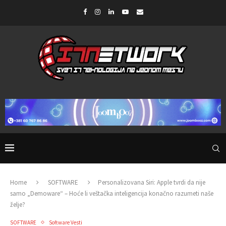
Home
SOFTWARE
Personalizovana Siri: Apple tvrdi da nije
samo „Demoware“ – Hoće li veštačka inteligencija konačno razumeti naše
želje?
SOFTWARE
Software Vesti