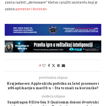
zaista razbiti „demoware“ kletvu i pružiti asistentu koji je
zaista
pametan i koristan
.
0
prethodna objava
Kraj jedne ere: Apple ukida podršku za Intel procesore i
x86 aplikacije u macOS-u – Šta to znači za korisnike?
sledeća objava
Snapdragon 8 Elite Gen 3: Qualcomm donosi dvostruki