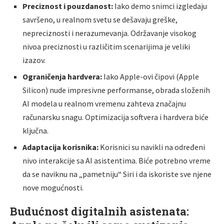
Preciznost i pouzdanost:
Iako demo snimci izgledaju
savršeno, u realnom svetu se dešavaju greške,
nepreciznosti i nerazumevanja. Održavanje visokog
nivoa preciznosti u različitim scenarijima je veliki
izazov.
Ograničenja hardvera:
Iako Apple-ovi čipovi (Apple
Silicon) nude impresivne performanse, obrada složenih
AI modela u realnom vremenu zahteva značajnu
računarsku snagu. Optimizacija softvera i hardvera biće
ključna.
Adaptacija korisnika:
Korisnici su navikli na određeni
nivo interakcije sa AI asistentima. Biće potrebno vreme
da se naviknu na „pametniju“ Siri i da iskoriste sve njene
nove mogućnosti.
Budućnost digitalnih asistenata: