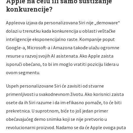
Apple na čelu ili samo sustizanje
konkurencije?
Appleova izjava da personalizovana Siri nije „demoware“
dolazi u trenutku kada konkurencija u oblasti veštačke
inteligencije eksponencijalno raste. Kompanije poput
Google-a, Microsoft-a i Amazona takođe ulažu ogromne
resurse u razvoj svojih AI asistenata. Ako Apple zaista
isporuči obećano, to bi im moglo vratiti poziciju lidera u
ovom segmentu.
Uspeh personalizovane Siri će zavisiti od stvarne
primenljivosti u svakodnevnom životu. Ako korisnici zaista
osete da ih Siri razume i da im efikasno pomaže, to će biti
prekretnica. U suprotnom, biće to još jedan primer
obećavajućeg demo snimka koji se nije pretvorio u
revolucionarni proizvod. Nadamo se da će Apple ovoga puta