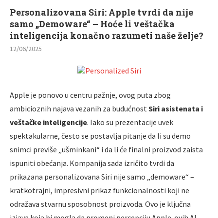
Personalizovana Siri: Apple tvrdi da nije
samo „Demoware“ – Hoće li veštačka
inteligencija konačno razumeti naše želje?
12/06/2025
Apple je ponovo u centru pažnje, ovog puta zbog
ambicioznih najava vezanih za budućnost
Siri asistenata i
veštačke inteligencije
. Iako su prezentacije uvek
spektakularne, često se postavlja pitanje da li su demo
snimci previše „ušminkani“ i da li će finalni proizvod zaista
ispuniti obećanja. Kompanija sada izričito tvrdi da
prikazana personalizovana Siri nije samo „demoware“ –
kratkotrajni, impresivni prikaz funkcionalnosti koji ne
odražava stvarnu sposobnost proizvoda. Ovo je ključna
izjava koja bi mogla da promeni percepciju Apple-ovih AI