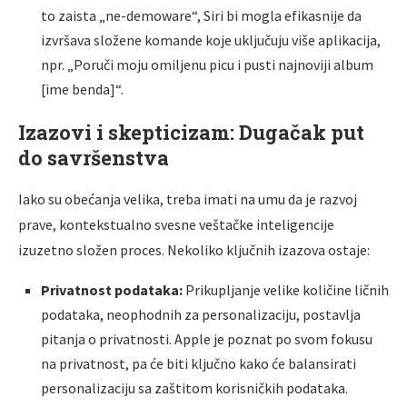
to zaista „ne-demoware“, Siri bi mogla efikasnije da
izvršava složene komande koje uključuju više aplikacija,
npr. „Poruči moju omiljenu picu i pusti najnoviji album
[ime benda]“.
Izazovi i skepticizam: Dugačak put
do savršenstva
Iako su obećanja velika, treba imati na umu da je razvoj
prave, kontekstualno svesne veštačke inteligencije
izuzetno složen proces. Nekoliko ključnih izazova ostaje:
Privatnost podataka:
Prikupljanje velike količine ličnih
podataka, neophodnih za personalizaciju, postavlja
pitanja o privatnosti. Apple je poznat po svom fokusu
na privatnost, pa će biti ključno kako će balansirati
personalizaciju sa zaštitom korisničkih podataka.