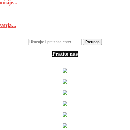
isije...
anja...
Pratite nas