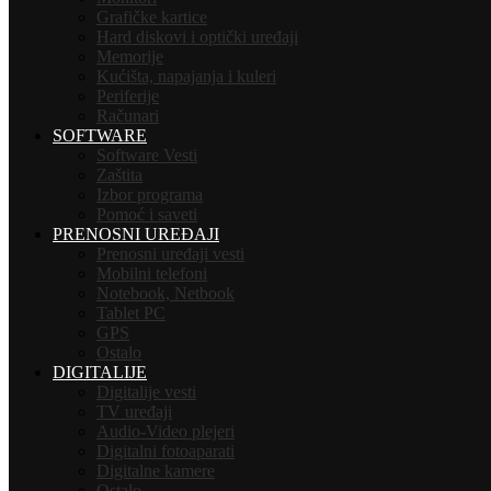
Grafičke kartice
Hard diskovi i optički uređaji
Memorije
Kućišta, napajanja i kuleri
Periferije
Računari
SOFTWARE
Software Vesti
Zaštita
Izbor programa
Pomoć i saveti
PRENOSNI UREĐAJI
Prenosni uređaji vesti
Mobilni telefoni
Notebook, Netbook
Tablet PC
GPS
Ostalo
DIGITALIJE
Digitalije vesti
TV uređaji
Audio-Video plejeri
Digitalni fotoaparati
Digitalne kamere
Ostalo