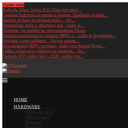
Games vesti
Najbolje Xbox Series X/S i One igre prve...
Gejming industrija se menja iz korena: Saudijska Arabija...
Sprema se haos na bojnom polju – sve...
Neispričana priča o otkazanoj igri – kako je...
Gejming: Od grafike ka proceduralnom životu
Potpuna transformacija kultnog JRPG-a – zašto je Xenoblade...
Povratak u svet košmara – šta sve znamo...
Nesvakidašnji JRPG projekat – kako igra Stupid Never...
Velika očekivanja i planovi za nastavak – šta...
Najbolje PS5 video igre u 2026. godini (do...
HOME
HARDWARE
Hardware vesti
Matične ploče
Procesori
Monitori