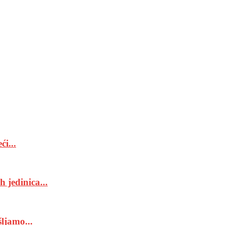
i...
 jedinica...
ljamo...