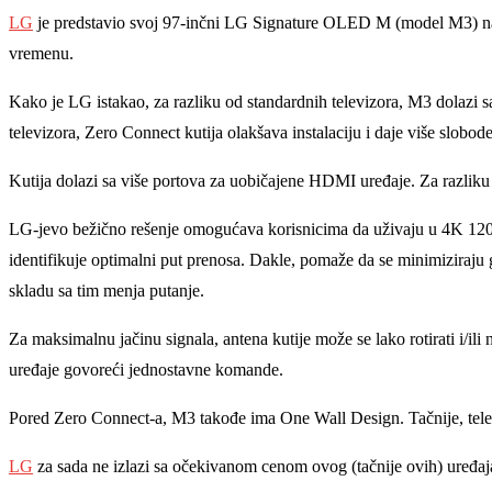
LG
je predstavio svoj 97-inčni LG Signature OLED M (model M3) na CE
vremenu.
Kako je LG istakao, za razliku od standardnih televizora, M3 dolazi 
televizora, Zero Connect kutija olakšava instalaciju i daje više slobod
Kutija dolazi sa više portova za uobičajene HDMI uređaje. Za razliku 
LG-jevo bežično rešenje omogućava korisnicima da uživaju u 4K 120Hz
identifikuje optimalni put prenosa. Dakle, pomaže da se minimiziraju g
skladu sa tim menja putanje.
Za maksimalnu jačinu signala, antena kutije može se lako rotirati i/il
uređaje govoreći jednostavne komande.
Pored Zero Connect-a, M3 takođe ima One Wall Design. Tačnije, televi
LG
za sada ne izlazi sa očekivanom cenom ovog (tačnije ovih) uređaja,