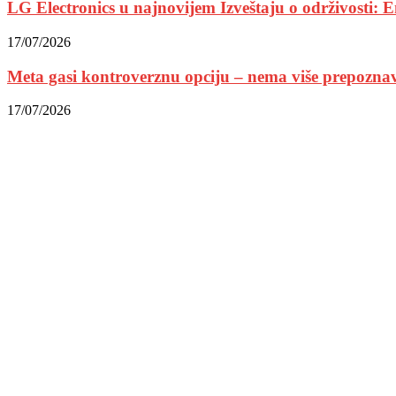
LG Electronics u najnovijem Izveštaju o održivosti: Em
17/07/2026
Meta gasi kontroverznu opciju – nema više prepoznav
17/07/2026