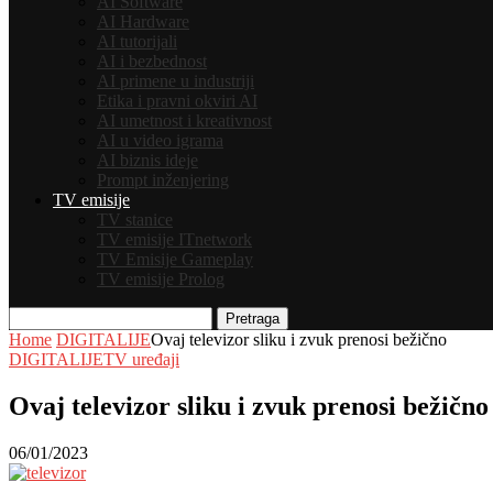
AI Software
AI Hardware
AI tutorijali
AI i bezbednost
AI primene u industriji
Etika i pravni okviri AI
AI umetnost i kreativnost
AI u video igrama
AI biznis ideje
Prompt inženjering
TV emisije
TV stanice
TV emisije ITnetwork
TV Emisije Gameplay
TV emisije Prolog
Pretraga
Home
DIGITALIJE
Ovaj televizor sliku i zvuk prenosi bežično
DIGITALIJE
TV uređaji
Ovaj televizor sliku i zvuk prenosi bežično
06/01/2023