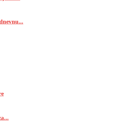
dnevnu...
re
a...