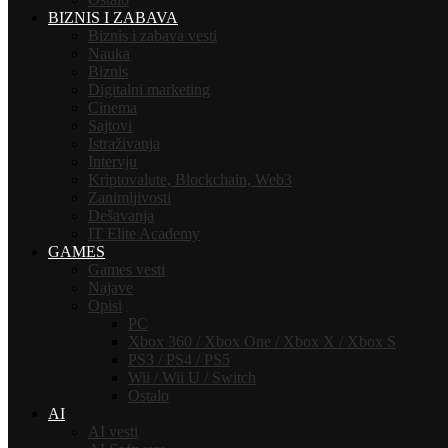
BIZNIS I ZABAVA
Biznis i zabava vesti
Nauka
Biznis
Digitalni marketing
Cinema
Sajtovi
Istraživanja
Intervju
Kriptovalute, Blockchain, Web3
Zanimljivosti
Dešavanja
IT Elite Academy
GAMES
Games vesti
Najave
Opisi
PC
Xbox 360 / Xbox One / Xbox X / Xbox S
PS3 / PS4 / PS5
Wii / Wii U / Switch
Ostalo
AI
AI vesti