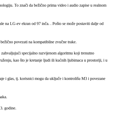
ologiju. To znači da bežično prima video i audio zapise u realnom
le na LG-ev ekran od 97 inča. . Pošto se može postaviti dalje od
i bežično povezati na kompatibilne zvučne trake.
ahvaljujući specijalno razvijenom algoritmu koji trenutno
u, kao što je kretanje ljudi ili kućnih ljubimaca u prostoriji, i u
je i glas, tj. korisnici mogu da uključe i kontrolišu M3 i povezane
maka.
23. godine.