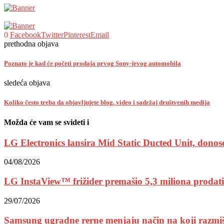
0
Facebook
Twitter
Pinterest
Email
prethodna objava
Poznato je kad će početi prodaja prvog Sony-jevog automobila
sledeća objava
Koliko često treba da objavljujete blog, video i sadržaj društvenih medija
Možda će vam se svideti i
LG Electronics lansira Mid Static Ducted Unit, donoseć
04/08/2026
LG InstaView™ frižider premašio 5,3 miliona prodatih
29/07/2026
Samsung ugradne rerne menjaju način na koji razmiš