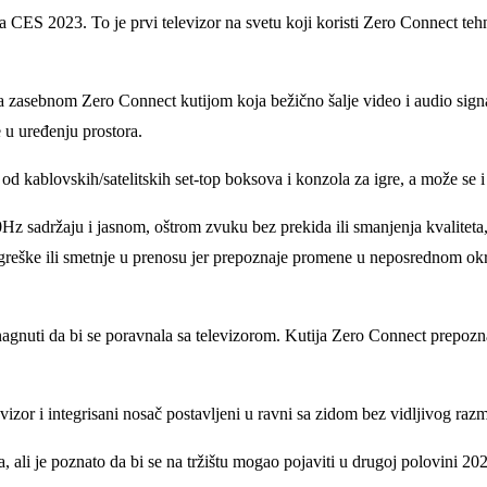
S 2023. To je prvi televizor na svetu koji koristi Zero Connect tehn
sa zasebnom Zero Connect kutijom koja bežično šalje video i audio signa
e u uređenju prostora.
od kablovskih/satelitskih set-top boksova i konzola za igre, a može se 
 sadržaju i jasnom, oštrom zvuku bez prekida ili smanjenja kvaliteta, z
reške ili smetnje u prenosu jer prepoznaje promene u neposrednom okruženj
i nagnuti da bi se poravnala sa televizorom. Kutija Zero Connect prepozna
zor i integrisani nosač postavljeni u ravni sa zidom bez vidljivog raz
 ali je poznato da bi se na tržištu mogao pojaviti u drugoj polovini 20