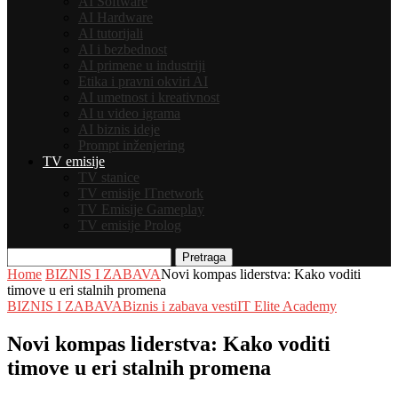
AI Software
AI Hardware
AI tutorijali
AI i bezbednost
AI primene u industriji
Etika i pravni okviri AI
AI umetnost i kreativnost
AI u video igrama
AI biznis ideje
Prompt inženjering
TV emisije
TV stanice
TV emisije ITnetwork
TV Emisije Gameplay
TV emisije Prolog
Pretraga
Home
BIZNIS I ZABAVA
Novi kompas liderstva: Kako voditi
timove u eri stalnih promena
BIZNIS I ZABAVA
Biznis i zabava vesti
IT Elite Academy
Novi kompas liderstva: Kako voditi
timove u eri stalnih promena