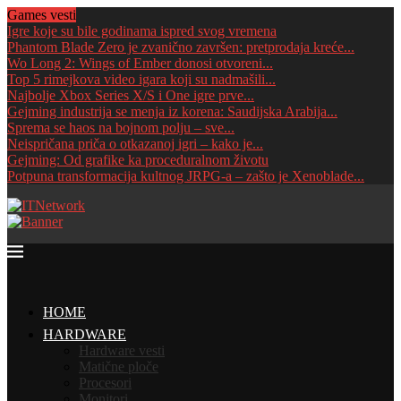
Games vesti
Igre koje su bile godinama ispred svog vremena
Phantom Blade Zero je zvanično završen: pretprodaja kreće...
Wo Long 2: Wings of Ember donosi otvoreni...
Top 5 rimejkova video igara koji su nadmašili...
Najbolje Xbox Series X/S i One igre prve...
Gejming industrija se menja iz korena: Saudijska Arabija...
Sprema se haos na bojnom polju – sve...
Neispričana priča o otkazanoj igri – kako je...
Gejming: Od grafike ka proceduralnom životu
Potpuna transformacija kultnog JRPG-a – zašto je Xenoblade...
HOME
HARDWARE
Hardware vesti
Matične ploče
Procesori
Monitori