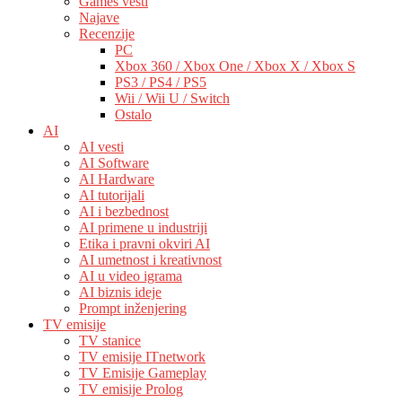
Games vesti
Najave
Recenzije
PC
Xbox 360 / Xbox One / Xbox X / Xbox S
PS3 / PS4 / PS5
Wii / Wii U / Switch
Ostalo
AI
AI vesti
AI Software
AI Hardware
AI tutorijali
AI i bezbednost
AI primene u industriji
Etika i pravni okviri AI
AI umetnost i kreativnost
AI u video igrama
AI biznis ideje
Prompt inženjering
TV emisije
TV stanice
TV emisije ITnetwork
TV Emisije Gameplay
TV emisije Prolog