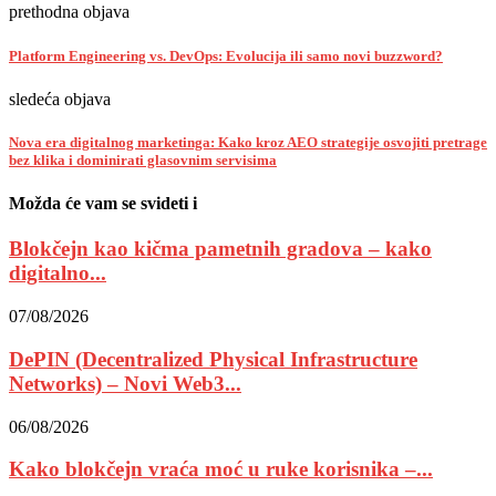
prethodna objava
Platform Engineering vs. DevOps: Evolucija ili samo novi buzzword?
sledeća objava
Nova era digitalnog marketinga: Kako kroz AEO strategije osvojiti pretrage
bez klika i dominirati glasovnim servisima
Možda će vam se svideti i
Blokčejn kao kičma pametnih gradova – kako
digitalno...
07/08/2026
DePIN (Decentralized Physical Infrastructure
Networks) – Novi Web3...
06/08/2026
Kako blokčejn vraća moć u ruke korisnika –...