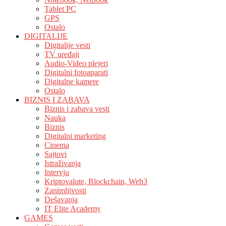
Tablet PC
GPS
Ostalo
DIGITALIJE
Digitalije vesti
TV uređaji
Audio-Video plejeri
Digitalni fotoaparati
Digitalne kamere
Ostalo
BIZNIS I ZABAVA
Biznis i zabava vesti
Nauka
Biznis
Digitalni marketing
Cinema
Sajtovi
Istraživanja
Intervju
Kriptovalute, Blockchain, Web3
Zanimljivosti
Dešavanja
IT Elite Academy
GAMES