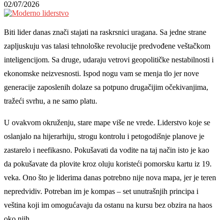
02/07/2026
Biti lider danas znači stajati na raskrsnici uragana. Sa jedne strane
zapljuskuju vas talasi tehnološke revolucije predvođene veštačkom
inteligencijom. Sa druge, udaraju vetrovi geopolitičke nestabilnosti i
ekonomske neizvesnosti. Ispod nogu vam se menja tlo jer nove
generacije zaposlenih dolaze sa potpuno drugačijim očekivanjima,
tražeći svrhu, a ne samo platu.
U ovakvom okruženju, stare mape više ne vrede. Liderstvo koje se
oslanjalo na hijerarhiju, strogu kontrolu i petogodišnje planove je
zastarelo i neefikasno. Pokušavati da vodite na taj način isto je kao
da pokušavate da plovite kroz oluju koristeći pomorsku kartu iz 19.
veka. Ono što je liderima danas potrebno nije nova mapa, jer je teren
nepredvidiv. Potreban im je kompas – set unutrašnjih principa i
veština koji im omogućavaju da ostanu na kursu bez obzira na haos
oko njih.