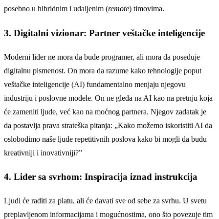
posebno u hibridnim i udaljenim (
remote
) timovima.
3. Digitalni vizionar: Partner veštačke inteligencije
Moderni lider ne mora da bude programer, ali mora da poseduje
digitalnu pismenost. On mora da razume kako tehnologije poput
veštačke inteligencije (AI) fundamentalno menjaju njegovu
industriju i poslovne modele. On ne gleda na AI kao na pretnju koja
će zameniti ljude, već kao na moćnog partnera. Njegov zadatak je
da postavlja prava strateška pitanja: „Kako možemo iskoristiti AI da
oslobodimo naše ljude repetitivnih poslova kako bi mogli da budu
kreativniji i inovativniji?”
4. Lider sa svrhom: Inspiracija iznad instrukcija
Ljudi će raditi za platu, ali će davati sve od sebe za svrhu. U svetu
preplavljenom informacijama i mogućnostima, ono što povezuje tim