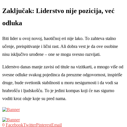
Zaključak: Liderstvo nije pozicija, već
odluka
Biti lider u ovoj novoj, haotičnoj eri nije lako. To zahteva stalno
učenje, preispitivanje i lični rast. Ali dobra vest je da ove osobine
nisu isključivo urođene – one se mogu svesno razvijati.
Liderstvo danas manje zavisi od titule na vizitkarti, a mnogo više od
svesne odluke svakog pojedinca da preuzme odgovornost, inspiriše
druge, bude svetionik stabilnosti u moru nesigurnosti i da vodi sa
hrabrošću i ljudskošću. To je jedini kompas koji će nas sigurno
voditi kroz oluje koje su pred nama.
0
Facebook
Twitter
Pinterest
Email