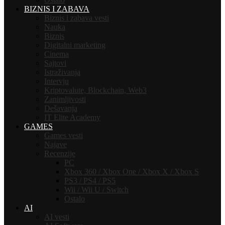
BIZNIS I ZABAVA
Biznis i zabava vesti
Nauka
Biznis
Digitalni marketing
Cinema
Sajtovi
Istraživanja
Intervju
Kriptovalute, Blockchain, Web3
Zanimljivosti
Dešavanja
IT Elite Academy
GAMES
Games vesti
Najave
Recenzije
PC
Xbox 360 / Xbox One / Xbox X / Xbox S
PS3 / PS4 / PS5
Wii / Wii U / Switch
Ostalo
AI
AI vesti