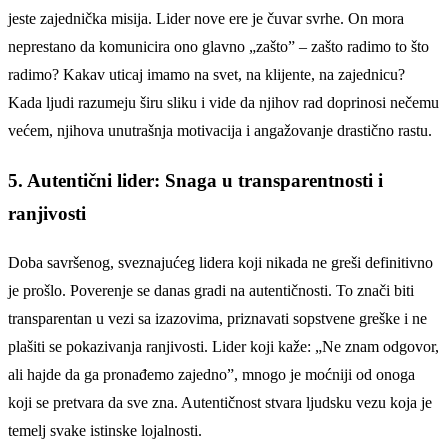
jeste zajednička misija. Lider nove ere je čuvar svrhe. On mora
neprestano da komunicira ono glavno „zašto” – zašto radimo to što
radimo? Kakav uticaj imamo na svet, na klijente, na zajednicu?
Kada ljudi razumeju širu sliku i vide da njihov rad doprinosi nečemu
većem, njihova unutrašnja motivacija i angažovanje drastično rastu.
5. Autentični lider: Snaga u transparentnosti i
ranjivosti
Doba savršenog, sveznajućeg lidera koji nikada ne greši definitivno
je prošlo. Poverenje se danas gradi na autentičnosti. To znači biti
transparentan u vezi sa izazovima, priznavati sopstvene greške i ne
plašiti se pokazivanja ranjivosti. Lider koji kaže: „Ne znam odgovor,
ali hajde da ga pronađemo zajedno”, mnogo je moćniji od onoga
koji se pretvara da sve zna. Autentičnost stvara ljudsku vezu koja je
temelj svake istinske lojalnosti.