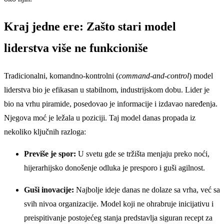
Kraj jedne ere: Zašto stari model
liderstva više ne funkcioniše
Tradicionalni, komandno-kontrolni (
command-and-control
) model
liderstva bio je efikasan u stabilnom, industrijskom dobu. Lider je
bio na vrhu piramide, posedovao je informacije i izdavao naređenja.
Njegova moć je ležala u poziciji. Taj model danas propada iz
nekoliko ključnih razloga:
Previše je spor:
U svetu gde se tržišta menjaju preko noći,
hijerarhijsko donošenje odluka je presporo i guši agilnost.
Guši inovacije:
Najbolje ideje danas ne dolaze sa vrha, već sa
svih nivoa organizacije. Model koji ne ohrabruje inicijativu i
preispitivanje postojećeg stanja predstavlja siguran recept za