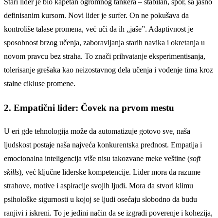
Stari lider je bio kapetan ogromnog tankera – stabilan, spor, sa jasno
definisanim kursom. Novi lider je surfer. On ne pokušava da
kontroliše talase promena, već uči da ih „jaše”. Adaptivnost je
sposobnost brzog učenja, zaboravljanja starih navika i okretanja u
novom pravcu bez straha. To znači prihvatanje eksperimentisanja,
tolerisanje grešaka kao neizostavnog dela učenja i vođenje tima kroz
stalne cikluse promene.
2. Empatični lider: Čovek na prvom mestu
U eri gde tehnologija može da automatizuje gotovo sve, naša
ljudskost postaje naša najveća konkurentska prednost. Empatija i
emocionalna inteligencija više nisu takozvane meke veštine (
soft
skills
), već ključne liderske kompetencije. Lider mora da razume
strahove, motive i aspiracije svojih ljudi. Mora da stvori klimu
psihološke sigurnosti u kojoj se ljudi osećaju slobodno da budu
ranjivi i iskreni. To je jedini način da se izgradi poverenje i kohezija,