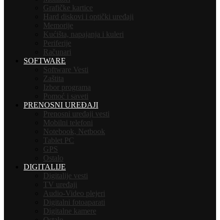
Grafičke kartice
Hard diskovi i optički uređaji
Memorije
Kućišta, napajanja i kuleri
Periferije
Računari
SOFTWARE
Software Vesti
Zaštita
Izbor programa
Pomoć i saveti
PRENOSNI UREĐAJI
Prenosni uređaji vesti
Mobilni telefoni
Notebook, Netbook
Tablet PC
GPS
Ostalo
DIGITALIJE
Digitalije vesti
TV uređaji
Audio-Video plejeri
Digitalni fotoaparati
Digitalne kamere
Ostalo