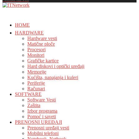
HOME
HARDWARE
Hardware vesti
Matične ploče
Procesori
Monitori
Grafičke kartice
Hard diskovi i optički uređaji
Memorije
Kućišta, napajanja i kuleri
Periferije
Računari
SOFTWARE
Software Vesti
Zaštita
Izbor programa
Pomoć i saveti
PRENOSNI UREĐAJI
Prenosni uređaji vesti
Mobilni telefoni
Notebook, Netbook