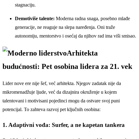
stagnaciju.
Demotiviše talente:
Moderna radna snaga, posebno mlađe
generacije, ne reaguje na slepa naređenja. Oni traže
autonomiju, mentorstvo i osećaj da njihov rad ima viši smisao.
Arhitekta
budućnosti: Pet osobina lidera za 21. vek
Lider nove ere nije šef, već arhitekta. Njegov zadatak nije da
mikromenadžuje ljude, već da dizajnira okruženje u kojem
talentovani i motivisani pojedinci mogu da ostvare svoj puni
potencijal. To zahteva razvoj pet ključnih osobina:
1. Adaptivni vođa: Surfer, a ne kapetan tankera