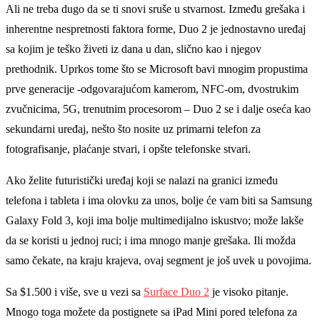
Ali ne treba dugo da se ti snovi sruše u stvarnost. Između grešaka i
inherentne nespretnosti faktora forme, Duo 2 je jednostavno uređaj
sa kojim je teško živeti iz dana u dan, slično kao i njegov
prethodnik. Uprkos tome što se Microsoft bavi mnogim propustima
prve generacije -odgovarajućom kamerom, NFC-om, dvostrukim
zvučnicima, 5G, trenutnim procesorom – Duo 2 se i dalјe oseća kao
sekundarni uređaj, nešto što nosite uz primarni telefon za
fotografisanje, plaćanje stvari, i opšte telefonske stvari.
Ako želite futuristički uređaj koji se nalazi na granici između
telefona i tableta i ima olovku za unos, bolјe će vam biti sa Samsung
Galaxy Fold 3, koji ima bolјe multimedijalno iskustvo; može lakše
da se koristi u jednoj ruci; i ima mnogo manje grešaka. Ili možda
samo čekate, na kraju krajeva, ovaj segment je još uvek u povojima.
Sa $1.500 i više, sve u vezi sa
Surface Duo 2
je visoko pitanje.
Mnogo toga možete da postignete sa iPad Mini pored telefona za