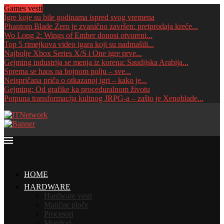
Games vesti
Igre koje su bile godinama ispred svog vremena
Phantom Blade Zero je zvanično završen: pretprodaja kreće...
Wo Long 2: Wings of Ember donosi otvoreni...
Top 5 rimejkova video igara koji su nadmašili...
Najbolje Xbox Series X/S i One igre prve...
Gejming industrija se menja iz korena: Saudijska Arabija...
Sprema se haos na bojnom polju – sve...
Neispričana priča o otkazanoj igri – kako je...
Gejming: Od grafike ka proceduralnom životu
Potpuna transformacija kultnog JRPG-a – zašto je Xenoblade...
HOME
HARDWARE
Hardware vesti
Matične ploče
Procesori
Monitori