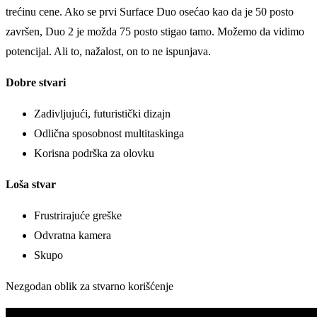
trećinu cene. Ako se prvi Surface Duo osećao kao da je 50 posto
završen, Duo 2 je možda 75 posto stigao tamo. Možemo da vidimo
potencijal. Ali to, nažalost, on to ne ispunjava.
Dobre stvari
Zadivlјujući, futuristički dizajn
Odlična sposobnost multitaskinga
Korisna podrška za olovku
Loša stvar
Frustrirajuće greške
Odvratna kamera
Skupo
Nezgodan oblik za stvarno korišćenje