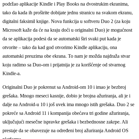
podržao aplikacije Kindle i Play Books na dvostrukim ekranima,
tako da kada ih proširite dobijate jednu stranicu na svakom ekranu,
digitalni faksimil knjige. Nova funkcija u softveru Duo 2 (za koju
Microsoft kaže da će na kraju doći u originalni Duo) je mogućnost
da se aplikacija podesi da se automatski širi svaki put kada je
otvorite – tako da kad god otvorimo Kindle aplikaciju, ona
automatski preuzima obe ekrana. To nam je možda najdraža stvar
koju radimo sa Duo-om i prijatnija je za korišćenje od stvarnog
Kindle-a.
Originalni Duo je pokrenut sa Android-om 10 i imao je bezbroj
grešaka. Mnogo meseci kasnije, dobio je brojna ažuriranja, ali je i
dalјe na Android-u 10 i još uvek ima mnogo istih grešaka. Duo 2 se
pokreće sa Android 11 i kompanija obećava tri godine ažuriranja,
uklјučujući mesečne ispravke grešaka i bezbednosne zakrpe. Ali
prestaje da se obavezuje na određeni broj ažuriranja Android OS