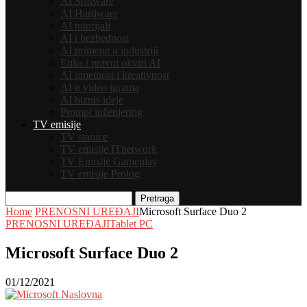
AI Software
AI Hardware
AI tutorijali
AI i bezbednost
AI primene u industriji
Etika i pravni okviri AI
AI umetnost i kreativnost
AI u video igrama
AI biznis ideje
Prompt inženjering
TV emisije
TV stanice
TV emisije ITnetwork
TV Emisije Gameplay
TV emisije Prolog
Pretraga
Home
PRENOSNI UREĐAJI
Microsoft Surface Duo 2
PRENOSNI UREĐAJI
Tablet PC
Microsoft Surface Duo 2
01/12/2021