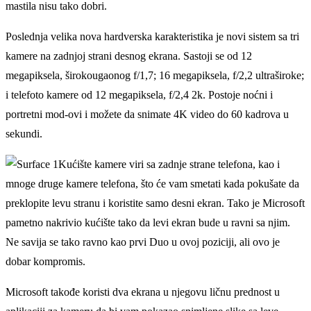
mastila nisu tako dobri.
Poslednja velika nova hardverska karakteristika je novi sistem sa tri
kamere na zadnjoj strani desnog ekrana. Sastoji se od 12
megapiksela, širokougaonog f/1,7; 16 megapiksela, f/2,2 ultraširoke;
i telefoto kamere od 12 megapiksela, f/2,4 2k. Postoje noćni i
portretni mod-ovi i možete da snimate 4K video do 60 kadrova u
sekundi.
Kućište kamere viri sa zadnje strane telefona, kao i
mnoge druge kamere telefona, što će vam smetati kada pokušate da
preklopite levu stranu i koristite samo desni ekran. Tako je Microsoft
pametno nakrivio kućište tako da levi ekran bude u ravni sa njim.
Ne savija se tako ravno kao prvi Duo u ovoj poziciji, ali ovo je
dobar kompromis.
Microsoft takođe koristi dva ekrana u njegovu ličnu prednost u