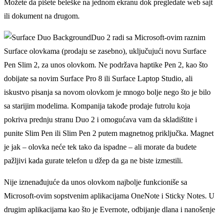
Možete da pišete beleške na jednom ekranu dok pregledate web sajt
ili dokument na drugom.
Duo 2 radi sa Microsoft-ovim raznim
Surface olovkama (prodaju se zasebno), uklјučujući novu Surface
Pen Slim 2, za unos olovkom. Ne podržava haptike Pen 2, kao što
dobijate sa novim Surface Pro 8 ili Surface Laptop Studio, ali
iskustvo pisanja sa novom olovkom je mnogo bolјe nego što je bilo
sa starijim modelima. Kompanija takođe prodaje futrolu koja
pokriva prednju stranu Duo 2 i omogućava vam da skladištite i
punite Slim Pen ili Slim Pen 2 putem magnetnog priklјučka. Magnet
je jak – olovka neće tek tako da ispadne – ali morate da budete
pažlјivi kada gurate telefon u džep da ga ne biste izmestili.
Nije iznenađujuće da unos olovkom najbolјe funkcioniše sa
Microsoft-ovim sopstvenim aplikacijama OneNote i Sticky Notes. U
drugim aplikacijama kao što je Evernote, odbijanje dlana i nanošenje