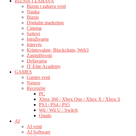
BIZNIS I ZABAVA
Biznis i zabava vesti
Nauka
Biznis
Digitalni marketing
Cinema
Sajtovi
Istraživanja
Intervju
Kriptovalute, Blockchain, Web3
Zanimljivosti
Dešavanja
IT Elite Academy
GAMES
Games vesti
Najave
Recenzije
PC
Xbox 360 / Xbox One / Xbox X / Xbox S
PS3 / PS4 / PS5
Wii / Wii U / Switch
Ostalo
AI
AI vesti
AI Software