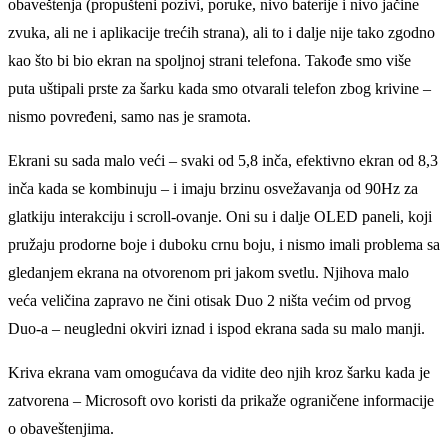
obaveštenja (propušteni pozivi, poruke, nivo baterije i nivo jačine
zvuka, ali ne i aplikacije trećih strana), ali to i dalјe nije tako zgodno
kao što bi bio ekran na spolјnoj strani telefona. Takođe smo više
puta uštipali prste za šarku kada smo otvarali telefon zbog krivine –
nismo povređeni, samo nas je sramota.
Ekrani su sada malo veći – svaki od 5,8 inča, efektivno ekran od 8,3
inča kada se kombinuju – i imaju brzinu osvežavanja od 90Hz za
glatkiju interakciju i scroll-ovanje. Oni su i dalјe OLED paneli, koji
pružaju prodorne boje i duboku crnu boju, i nismo imali problema sa
gledanjem ekrana na otvorenom pri jakom svetlu. Nјihova malo
veća veličina zapravo ne čini otisak Duo 2 ništa većim od prvog
Duo-a – neugledni okviri iznad i ispod ekrana sada su malo manji.
Kriva ekrana vam omogućava da vidite deo njih kroz šarku kada je
zatvorena – Microsoft ovo koristi da prikaže ograničene informacije
o obaveštenjima.