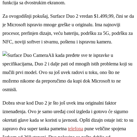
funkcija sa dvostrukim ekranom.
Za ovogodišnji pokušaj, Surface Duo 2 vredan $1.499,99, čini se da
je Microsoft ispravio mnoge greške u originalu. Ima najnoviji
procesor, prefinjen dizajn, veću bateriju, podršku za 5G, podršku za
NFC, noviji softver i stvarnu, poštenu i ispravnu kameru.
Ali kada pređete sve te ispravke u
specifikacijama, Duo 2 i dalјe pati od mnogih istih problema koji su
mučili prvi model. Ovo su još uvek radovi u toku, ono što ne
možemo nikome da preporučimo da kupi dok Microsoft to ne
osmisli.
Dobra stvar kod Duo 2 je što još uvek ima originalni faktor
iznenađenja. Ovo je samo uređaj cool izgleda i gotovo će sigurno
okretati glave kada se koristi u javnosti. Opšti dizajn ostaje isti: to su
zapravo dva super tanka pametna
telefona
pune veličine spojena