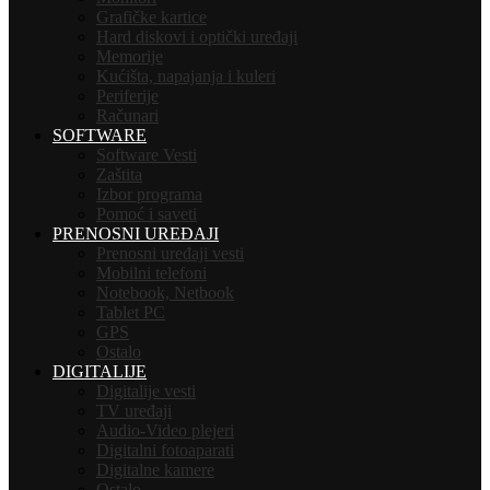
Grafičke kartice
Hard diskovi i optički uređaji
Memorije
Kućišta, napajanja i kuleri
Periferije
Računari
SOFTWARE
Software Vesti
Zaštita
Izbor programa
Pomoć i saveti
PRENOSNI UREĐAJI
Prenosni uređaji vesti
Mobilni telefoni
Notebook, Netbook
Tablet PC
GPS
Ostalo
DIGITALIJE
Digitalije vesti
TV uređaji
Audio-Video plejeri
Digitalni fotoaparati
Digitalne kamere
Ostalo