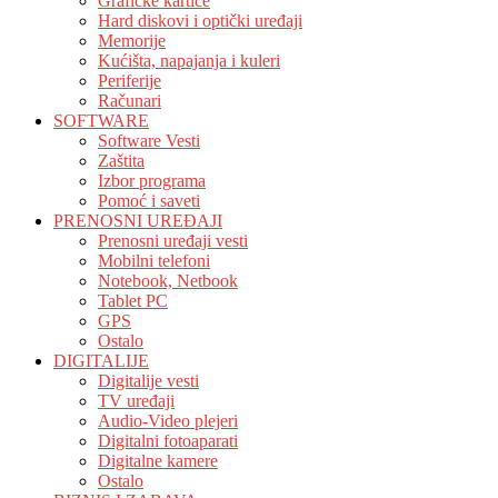
Grafičke kartice
Hard diskovi i optički uređaji
Memorije
Kućišta, napajanja i kuleri
Periferije
Računari
SOFTWARE
Software Vesti
Zaštita
Izbor programa
Pomoć i saveti
PRENOSNI UREĐAJI
Prenosni uređaji vesti
Mobilni telefoni
Notebook, Netbook
Tablet PC
GPS
Ostalo
DIGITALIJE
Digitalije vesti
TV uređaji
Audio-Video plejeri
Digitalni fotoaparati
Digitalne kamere
Ostalo