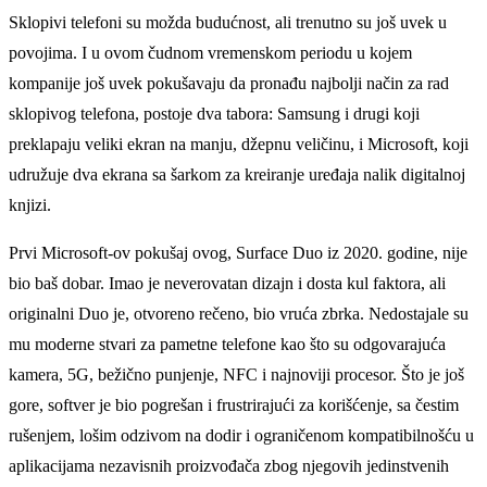
Sklopivi telefoni su možda budućnost, ali trenutno su još uvek u
povojima. I u ovom čudnom vremenskom periodu u kojem
kompanije još uvek pokušavaju da pronađu najbolјi način za rad
sklopivog telefona, postoje dva tabora: Samsung i drugi koji
preklapaju veliki ekran na manju, džepnu veličinu, i Microsoft, koji
udružuje dva ekrana sa šarkom za kreiranje uređaja nalik digitalnoj
knjizi.
Prvi Microsoft-ov pokušaj ovog, Surface Duo iz 2020. godine, nije
bio baš dobar. Imao je neverovatan dizajn i dosta kul faktora, ali
originalni Duo je, otvoreno rečeno, bio vruća zbrka. Nedostajale su
mu moderne stvari za pametne telefone kao što su odgovarajuća
kamera, 5G, bežično punjenje, NFC i najnoviji procesor. Što je još
gore, softver je bio pogrešan i frustrirajući za korišćenje, sa čestim
rušenjem, lošim odzivom na dodir i ograničenom kompatibilnošću u
aplikacijama nezavisnih proizvođača zbog njegovih jedinstvenih