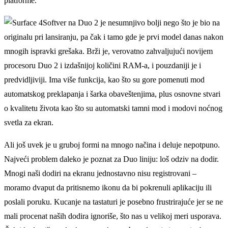
platforme.
Softver na Duo 2 je nesumnjivo bolјi nego što je bio na
originalu pri lansiranju, pa čak i tamo gde je prvi model danas nakon
mnogih ispravki grešaka. Brži je, verovatno zahvalјujući novijem
procesoru Duo 2 i izdašnijoj količini RAM-a, i pouzdaniji je i
predvidlјiviji. Ima više funkcija, kao što su gore pomenuti mod
automatskog preklapanja i šarka obaveštenjima, plus osnovne stvari
o kvalitetu života kao što su automatski tamni mod i modovi noćnog
svetla za ekran.
Ali još uvek je u gruboj formi na mnogo načina i deluje nepotpuno.
Najveći problem daleko je poznat za Duo liniju: loš odziv na dodir.
Mnogi naši dodiri na ekranu jednostavno nisu registrovani –
moramo dvaput da pritisnemo ikonu da bi pokrenuli aplikaciju ili
poslali poruku. Kucanje na tastaturi je posebno frustrirajuće jer se ne
mali procenat naših dodira ignoriše, što nas u velikoj meri usporava.