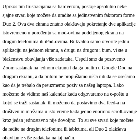
Uprkos tim frustracijama sa hardverom, postoje apsolutno neke
sjajne stvari koje možete da uradite sa jedinstvenim faktorom forme
Duo 2. Ova dva ekrana znatno olakšavaju pokretanje dve aplikacije
istovremeno u poređenju sa mod-ovima podelјenog ekrana na
drugim telefonima ili iPad-ovima. Bukvalno samo otvorite jednu
aplikaciju na jednom ekranu, a drugu na drugom i bum, vi ste u
blaženstvu obavlјanja više zadataka. Uspeli smo da pozovemo
Zoom sastanak na jednom ekranu i da ga pratim u Google Doc na
drugom ekranu, a da pritom ne propuštamo ništa niti da se osećamo
kao da je trebalo da preuzmemo poziv sa našeg laptopa. Lako
možemo da vidimo naš kalendar kada odgovaramo na e-poštu u
kojoj se traži sastanak, ili možemo da postavimo dva feed-a na
društvenim mrežama u isto vreme kada jedno enormno scroll-ovanje
kroz jedan jednostavno nije dovolјno. To su sve stvari koje možete
da radite na drugim telefonima ili tabletima, ali Duo 2 olakšava
obavlјanje više zadataka na taj način.