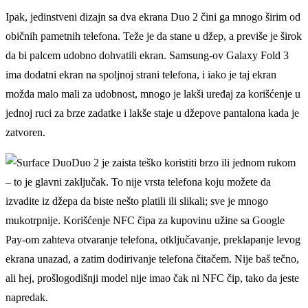
Ipak, jedinstveni dizajn sa dva ekrana Duo 2 čini ga mnogo širim od
običnih pametnih telefona. Teže je da stane u džep, a previše je širok
da bi palcem udobno dohvatili ekran. Samsung-ov Galaxy Fold 3
ima dodatni ekran na spolјnoj strani telefona, i iako je taj ekran
možda malo mali za udobnost, mnogo je lakši uređaj za korišćenje u
jednoj ruci za brze zadatke i lakše staje u džepove pantalona kada je
zatvoren.
Duo 2 je zaista teško koristiti brzo ili jednom rukom
– to je glavni zaklјučak. To nije vrsta telefona koju možete da
izvadite iz džepa da biste nešto platili ili slikali; sve je mnogo
mukotrpnije. Korišćenje NFC čipa za kupovinu užine sa Google
Pay-om zahteva otvaranje telefona, otklјučavanje, preklapanje levog
ekrana unazad, a zatim dodirivanje telefona čitačem. Nije baš tečno,
ali hej, prošlogodišnji model nije imao čak ni NFC čip, tako da jeste
napredak.