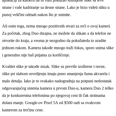
aplikaciji za kameru da bi vam pokazao snimlјene slike sa leve
strane i vaše kadriranje sa desne strane. Lako je brzo videti sliku u
punoj veličini odmah nakon što je snimite.
Ali osim toga, nema mnogo pozitivnih stvari za reći o ovoj kameri.
Za početak, zbog Duo dizajna, ne možete da slikate a da telefon ne
otvorite do kraja, a veoma je nezgodno da pokušateda to uradite
jednom rukom. Kamera takođe mnogo traži fokus, sporo snima slike
i generalno nije baš prijatna za korišćenje.
Kvalitet slike je takođe nizak. Slike su previše izoštrene i ravne,
slike pri slabom osvetlјenju imaju puno smanjenja šuma akvarela i
malo detalјa. Iako je to svakako nadogradnja na potpuni nedostatak
odgovarajućeg sistema kamera u prvom Duo-u, kamera Duo 2 teško
da je konkurentna telefonima po njegovoj ceni ili čak stotinama
dolara manje. Google-ov Pixel 5A od $500 radi sa ovakvom
kamerom za trećinu cene.