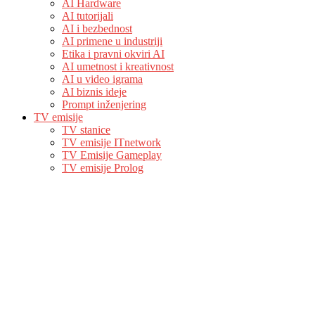
AI Hardware
AI tutorijali
AI i bezbednost
AI primene u industriji
Etika i pravni okviri AI
AI umetnost i kreativnost
AI u video igrama
AI biznis ideje
Prompt inženjering
TV emisije
TV stanice
TV emisije ITnetwork
TV Emisije Gameplay
TV emisije Prolog