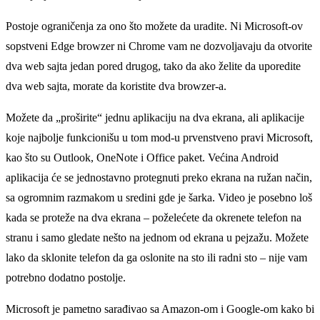
Postoje ograničenja za ono što možete da uradite. Ni Microsoft-ov
sopstveni Edge browzer ni Chrome vam ne dozvolјavaju da otvorite
dva web sajta jedan pored drugog, tako da ako želite da uporedite
dva web sajta, morate da koristite dva browzer-a.
Možete da „proširite“ jednu aplikaciju na dva ekrana, ali aplikacije
koje najbolјe funkcionišu u tom mod-u prvenstveno pravi Microsoft,
kao što su Outlook, OneNote i Office paket. Većina Android
aplikacija će se jednostavno protegnuti preko ekrana na ružan način,
sa ogromnim razmakom u sredini gde je šarka. Video je posebno loš
kada se proteže na dva ekrana – poželećete da okrenete telefon na
stranu i samo gledate nešto na jednom od ekrana u pejzažu. Možete
lako da sklonite telefon da ga oslonite na sto ili radni sto – nije vam
potrebno dodatno postolјe.
Microsoft je pametno sarađivao sa Amazon-om i Google-om kako bi