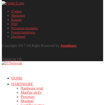
O nama
Marketing
Kontakt
FAQ
Privatnost korisnika
Pravila korišćenja
Disclaimer
Copyright 2017 All Right Reserved by
Joombooz
Nazad na vrh
HOME
HARDWARE
Hardware vesti
Matične ploče
Procesori
Monitori