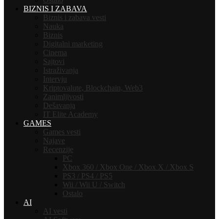
BIZNIS I ZABAVA
Biznis i zabava vesti
Nauka
Biznis
Digitalni marketing
Cinema
Sajtovi
Istraživanja
Intervju
Kriptovalute, Blockchain, Web3
Zanimljivosti
Dešavanja
IT Elite Academy
GAMES
Games vesti
Najave
Recenzije
PC
Xbox 360 / Xbox One / Xbox X / Xbox S
PS3 / PS4 / PS5
Wii / Wii U / Switch
Ostalo
AI
AI vesti