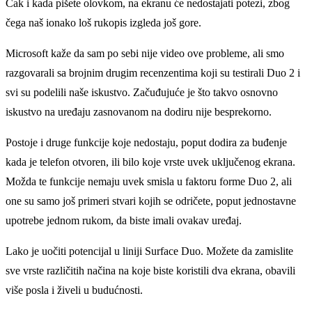
Čak i kada pišete olovkom, na ekranu će nedostajati potezi, zbog
čega naš ionako loš rukopis izgleda još gore.
Microsoft kaže da sam po sebi nije video ove probleme, ali smo
razgovarali sa brojnim drugim recenzentima koji su testirali Duo 2 i
svi su podelili naše iskustvo. Začuđujuće je što takvo osnovno
iskustvo na uređaju zasnovanom na dodiru nije besprekorno.
Postoje i druge funkcije koje nedostaju, poput dodira za buđenje
kada je telefon otvoren, ili bilo koje vrste uvek uklјučenog ekrana.
Možda te funkcije nemaju uvek smisla u faktoru forme Duo 2, ali
one su samo još primeri stvari kojih se odričete, poput jednostavne
upotrebe jednom rukom, da biste imali ovakav uređaj.
Lako je uočiti potencijal u liniji Surface Duo. Možete da zamislite
sve vrste različitih načina na koje biste koristili dva ekrana, obavili
više posla i živeli u budućnosti.