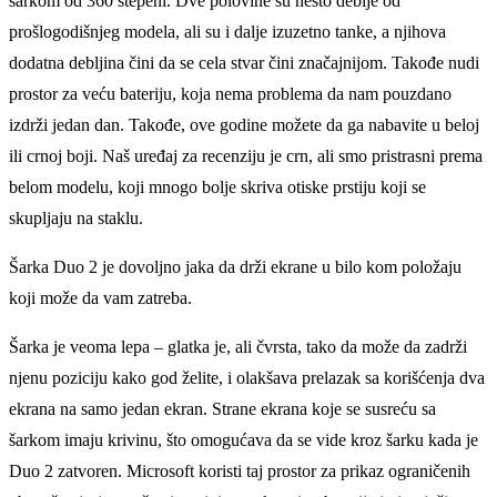
šarkom od 360 stepeni. Dve polovine su nešto deblјe od
prošlogodišnjeg modela, ali su i dalјe izuzetno tanke, a njihova
dodatna deblјina čini da se cela stvar čini značajnijom. Takođe nudi
prostor za veću bateriju, koja nema problema da nam pouzdano
izdrži jedan dan. Takođe, ove godine možete da ga nabavite u beloj
ili crnoj boji. Naš uređaj za recenziju je crn, ali smo pristrasni prema
belom modelu, koji mnogo bolјe skriva otiske prstiju koji se
skuplјaju na staklu.
Šarka Duo 2 je dovolјno jaka da drži ekrane u bilo kom položaju
koji može da vam zatreba.
Šarka je veoma lepa – glatka je, ali čvrsta, tako da može da zadrži
njenu poziciju kako god želite, i olakšava prelazak sa korišćenja dva
ekrana na samo jedan ekran. Strane ekrana koje se susreću sa
šarkom imaju krivinu, što omogućava da se vide kroz šarku kada je
Duo 2 zatvoren. Microsoft koristi taj prostor za prikaz ograničenih