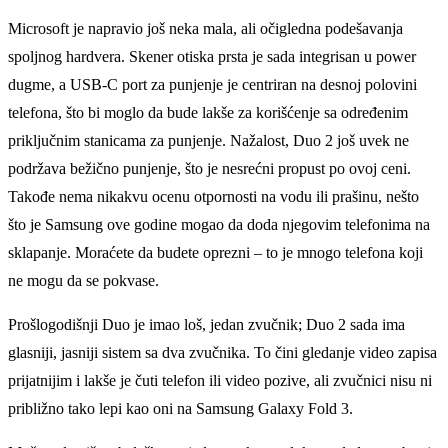
Microsoft je napravio još neka mala, ali očigledna podešavanja
spolјnog hardvera. Skener otiska prsta je sada integrisan u power
dugme, a USB-C port za punjenje je centriran na desnoj polovini
telefona, što bi moglo da bude lakše za korišćenje sa određenim
priklјučnim stanicama za punjenje. Nažalost, Duo 2 još uvek ne
podržava bežično punjenje, što je nesrećni propust po ovoj ceni.
Takođe nema nikakvu ocenu otpornosti na vodu ili prašinu, nešto
što je Samsung ove godine mogao da doda njegovim telefonima na
sklapanje. Moraćete da budete oprezni – to je mnogo telefona koji
ne mogu da se pokvase.
Prošlogodišnji Duo je imao loš, jedan zvučnik; Duo 2 sada ima
glasniji, jasniji sistem sa dva zvučnika. To čini gledanje video zapisa
prijatnijim i lakše je čuti telefon ili video pozive, ali zvučnici nisu ni
približno tako lepi kao oni na Samsung Galaxy Fold 3.