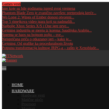
Games vesti
Igre koje su bile godinama ispred svog vremena
Phantom Blade Zero je zvanično završen: pretprodaja kreće...
Wo Long 2: Wings of Ember donosi otvoreni...
Top 5 rimejkova video igara koji su nadmašili...
Najbolje Xbox Series X/S i One igre prve...
Gejming industrija se menja iz korena: Saudijska Arabija...
Sprema se haos na bojnom polju – sve...
Neispričana priča o otkazanoj igri – kako je...
Gejming: Od grafike ka proceduralnom životu
Potpuna transformacija kultnog JRPG-a – zašto je Xenoblade...
HOME
HARDWARE
Hardware vesti
Matične ploče
Procesori
Monitori