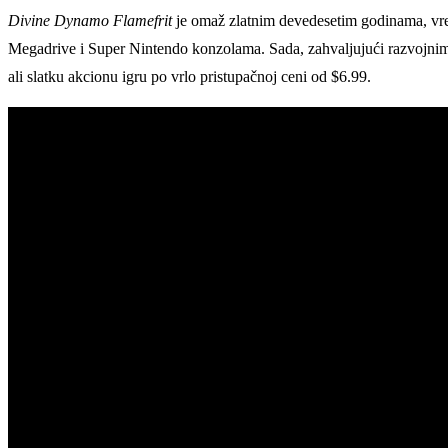
Divine Dynamo Flamefrit
je omaž zlatnim devedesetim godinama, vrem
Megadrive i Super Nintendo konzolama. Sada, zahvaljujući razvojnim
ali slatku akcionu igru po vrlo pristupačnoj ceni od $6.99.