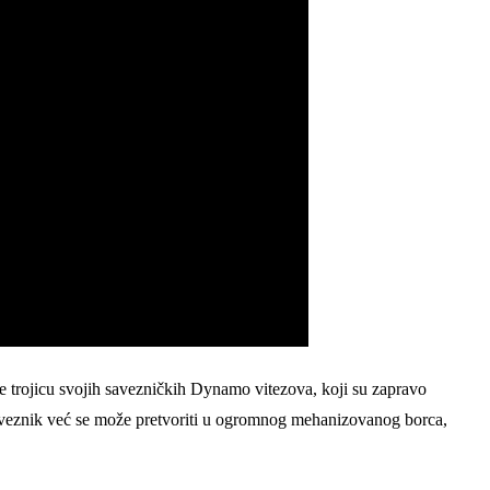
e trojicu svojih savezničkih Dynamo vitezova, koji su zapravo
 saveznik već se može pretvoriti u ogromnog mehanizovanog borca,