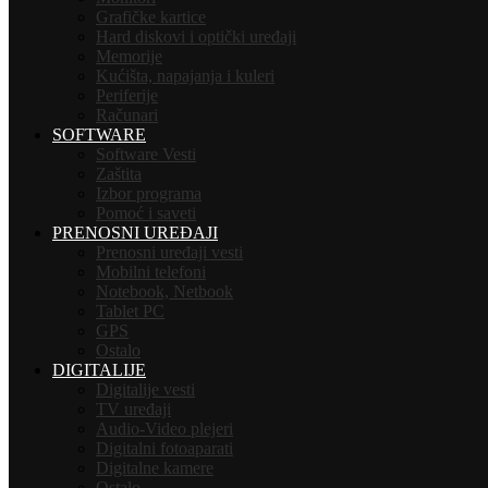
Grafičke kartice
Hard diskovi i optički uređaji
Memorije
Kućišta, napajanja i kuleri
Periferije
Računari
SOFTWARE
Software Vesti
Zaštita
Izbor programa
Pomoć i saveti
PRENOSNI UREĐAJI
Prenosni uređaji vesti
Mobilni telefoni
Notebook, Netbook
Tablet PC
GPS
Ostalo
DIGITALIJE
Digitalije vesti
TV uređaji
Audio-Video plejeri
Digitalni fotoaparati
Digitalne kamere
Ostalo