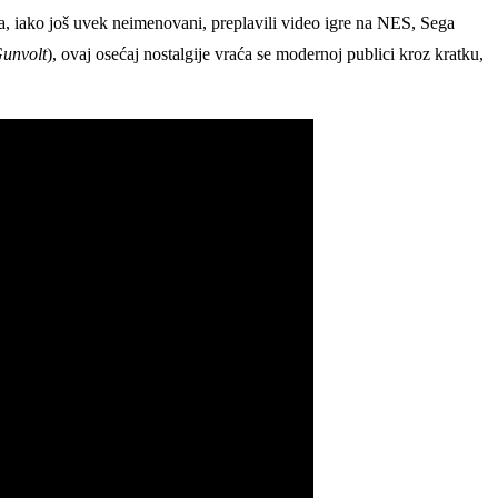
a, iako još uvek neimenovani, preplavili video igre na NES, Sega
unvolt
), ovaj osećaj nostalgije vraća se modernoj publici kroz kratku,