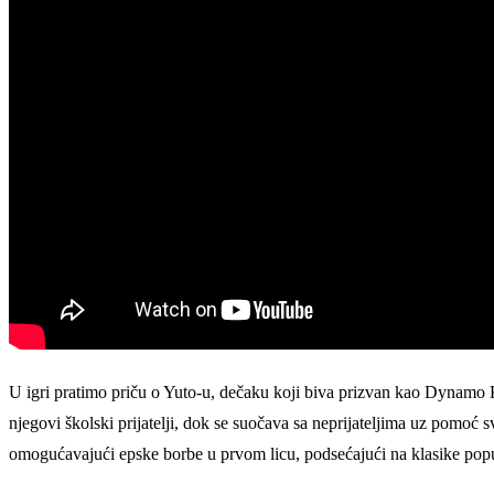
U igri pratimo priču o Yuto-u, dečaku koji biva prizvan kao Dynamo K
njegovi školski prijatelji, dok se suočava sa neprijateljima uz pomo
omogućavajući epske borbe u prvom licu, podsećajući na klasike pop