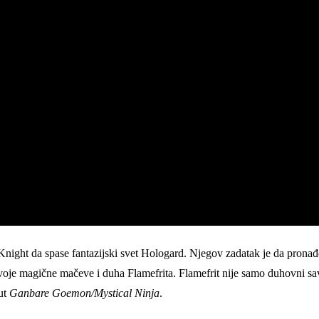
night da spase fantazijski svet Hologard. Njegov zadatak je da pronađ
ć svoje magične mačeve i duha Flamefrita. Flamefrit nije samo duhovni
ut
Ganbare Goemon/Mystical Ninja
.