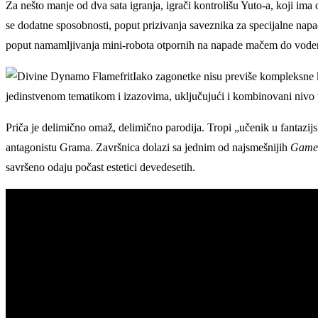
Za nešto manje od dva sata igranja, igrači kontrolišu Yuto-a, koji i
se dodatne sposobnosti, poput prizivanja saveznika za specijalne napad
poput namamljivanja mini-robota otpornih na napade mačem do vodenih
Iako zagonetke nisu previše kompleksne
jedinstvenom tematikom i izazovima, uključujući i kombinovani nivo v
Priča je delimično omaž, delimično parodija. Tropi „učenik u fantazijs
antagonistu Grama. Završnica dolazi sa jednim od najsmešnijih
Game
savršeno odaju počast estetici devedesetih.