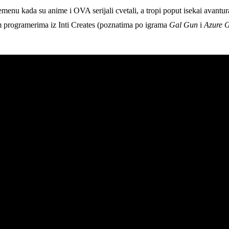
enu kada su anime i OVA serijali cvetali, a tropi poput isekai avantur
 programerima iz Inti Creates (poznatima po igrama
Gal Gun
i
Azure G