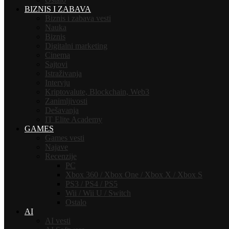
BIZNIS I ZABAVA
Biznis i zabava vesti
Nauka
Biznis
Digitalni marketing
Cinema
Sajtovi
Istraživanja
Intervju
Kriptovalute, Blockchain, Web3
Zanimljivosti
Dešavanja
IT Elite Academy
GAMES
Games vesti
Najave
Recenzije
PC
Xbox 360 / Xbox One / Xbox X / Xbox S
PS3 / PS4 / PS5
Wii / Wii U / Switch
Ostalo
AI
AI vesti