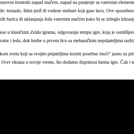
ma osnovni trostruki napad mačem, napad na punjenje sa vatrenim elemen
e: tornado, štitni juriš ili vodene mehure koji gase lavu. Ove sposobno
 barica ili uklanjanja leda vatrenim mačem kako bi se izbeglo klizan
 kao u klasičnim
Zelda
igrama, odgovaraju tempu igre, koja je osmišljena 
atre i leda, dok borbe u prvom licu sa mehaničkim neprijateljima razb
kom svetu koji sa svojim prijateljima koristi posebne moći“ jasno su pri
 Over
ekrana u novije vreme, što dodatno doprinosi šarmu igre. Čak i m