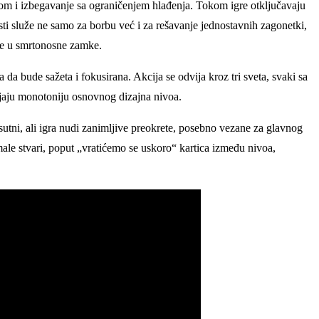
tom i izbegavanje sa ograničenjem hlađenja. Tokom igre otključavaju
sti služe ne samo za borbu već i za rešavanje jednostavnih zagonetki,
je u smrtonosne zamke.
da bude sažeta i fokusirana. Akcija se odvija kroz tri sveta, svaki sa
ijaju monotoniju osnovnog dizajna nivoa.
sutni, ali igra nudi zanimljive preokrete, posebno vezane za glavnog
ale stvari, poput „vratićemo se uskoro“ kartica između nivoa,