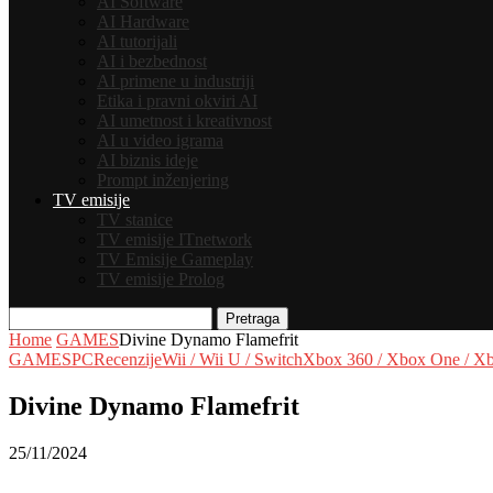
AI Software
AI Hardware
AI tutorijali
AI i bezbednost
AI primene u industriji
Etika i pravni okviri AI
AI umetnost i kreativnost
AI u video igrama
AI biznis ideje
Prompt inženjering
TV emisije
TV stanice
TV emisije ITnetwork
TV Emisije Gameplay
TV emisije Prolog
Pretraga
Home
GAMES
Divine Dynamo Flamefrit
GAMES
PC
Recenzije
Wii / Wii U / Switch
Xbox 360 / Xbox One / X
Divine Dynamo Flamefrit
25/11/2024