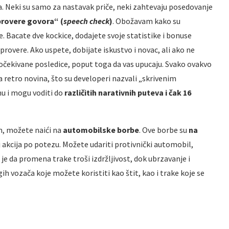
. Neki su samo za nastavak priče, neki zahtevaju posedovanje
rovere govora“ (
speech check
)
. Obožavam kako su
. Bacate dve kockice, dodajete svoje statistike i bonuse
rovere. Ako uspete, dobijate iskustvo i novac, ali ako ne
eočekivane posledice, poput toga da vas upucaju. Svako ovakvo
 retro novina, što su developeri nazvali „skrivenim
nu i mogu voditi do
različitih narativnih puteva i čak 16
om, možete naići na
automobilske borbe
. Ove borbe su
na
j akcija po potezu. Možete udariti protivnički automobil,
j je da promena trake troši izdržljivost, dok ubrzavanje i
h vozača koje možete koristiti kao štit, kao i trake koje se