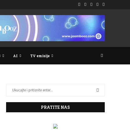
S
AI
TV emisije
PRATITE NAS