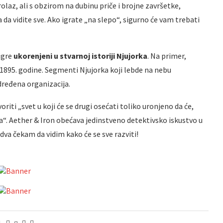
rolaz, ali s obzirom na dubinu priče i brojne završetke,
da vidite sve. Ako igrate „na slepo“, sigurno će vam trebati
 igre
ukorenjeni u stvarnoj istoriji Njujorka
. Na primer,
 1895. godine. Segmenti Njujorka koji lebde na nebu
dređena organizacija.
riti „svet u koji će se drugi osećati toliko uronjeno da će,
a“. Aether & Iron obećava jedinstveno detektivsko iskustvo u
va čekam da vidim kako će se sve razviti!