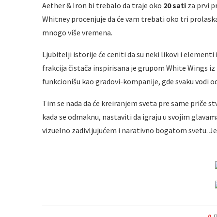
Aether & Iron bi trebalo da traje oko
20 sati
za prvi p
Whitney procenjuje da će vam trebati oko tri prolaska 
mnogo više vremena.
Ljubitelji istorije će ceniti da su neki likovi i elementi
frakcija čistača inspirisana je grupom White Wings iz
funkcionišu kao gradovi-kompanije, gde svaku vodi o
Tim se nada da će kreiranjem sveta pre same priče stvo
kada se odmaknu, nastaviti da igraju u svojim glavam
vizuelno zadivljujućem i narativno bogatom svetu. Jed
0