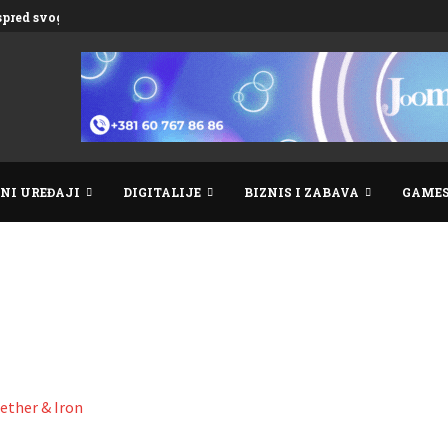
ispred svog vremena
NI UREĐAJI
DIGITALIJE
BIZNIS I ZABAVA
GAME