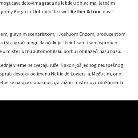
 omogućava delovima grada da lebde u oblacima, letećim
mphrey Bogarta. Dobrodošli u svet
Aether & Iron
, nove
yjem, glavnim scenaristom, i Joshuom Enzom, producentom
ova i šta igrači mogu da očekuju. Usput sam i sam isprobao
se u misterioznu automobilsku borbu i obilazeći našu bazu.
oslednje vreme ne cvetaju ruže. Nakon još jednog neuspešnog
 isprati devojku po imenu Nellie do Lowers-a. Međutim, ono
Nellie se nalaze u opasnosti, a važni i misteriozni dokumenti