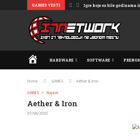
GAMES VESTI
Igre koje su bile godinama 
HOME
HARDWARE
SOFTWARE
PRENOS
Home
GAMES
Aether & Iron
GAMES
Najave
Aether & Iron
07/06/2025