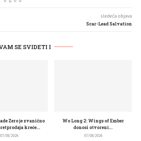
sledeća objava
Scar-Lead Salvation
VAM SE SVIDETI I
de Zero je zvanično
Wo Long 2: Wings of Ember
retprodaja kreće...
donosi otvoreni...
07/08/2026
07/08/2026