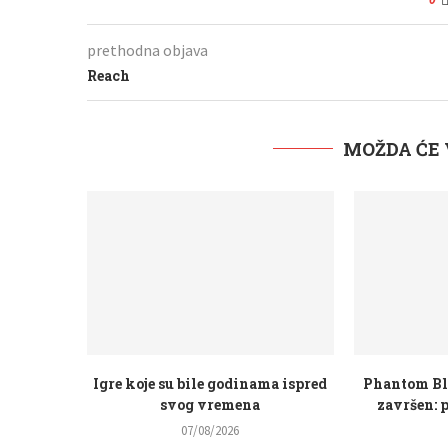
prethodna objava
Reach
MOŽDA ĆE 
Igre koje su bile godinama ispred
Phantom Bla
svog vremena
završen: p
07/08/2026