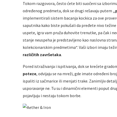
Tokom razgovora, često ćete biti suočeni sa izborima
određenog predmeta, dok se drugi rešavaju putem
„p
implementirali sistem bacanja kockica za ove provere
saputnika kako biste pokušali da pređete nivo težine p
uspete, igra vam pruža duhovite trenutke, pa čak i n
stanje neuspeha je predstavljeno kao naslovna strana
kolekcionarskim predmetima“. Vaši izbori imaju teži
različitih završetaka
.
Pored istraživanja i ispitivanja, dok se krećete grad
poteze
, odvijaju se na mreži, gde imate određeni bro
ispaliti iz sačmarice ili menjati trake. Zanimljiv detal
usporavanje ne. Tu su i dinamični elementi poput drugi
pojavljuju i nestaju tokom borbe.