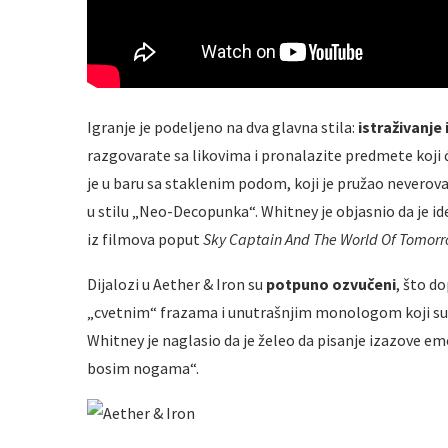
Igranje je podeljeno na dva glavna stila:
istraživanje 
razgovarate sa likovima i pronalazite predmete koji će
je u baru sa staklenim podom, koji je pružao neverov
u stilu „Neo-Decopunka“. Whitney je objasnio da je ideja
iz filmova poput
Sky Captain And The World Of Tomor
Dijalozi u Aether & Iron su
potpuno ozvučeni
, što d
„cvetnim“ frazama i unutrašnjim monologom koji sup
Whitney je naglasio da je želeo da pisanje izazove emo
bosim nogama“.