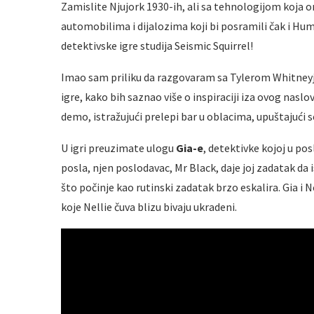
Zamislite Njujork 1930-ih, ali sa tehnologijom koja
automobilima i dijalozima koji bi posramili čak i Hu
detektivske igre studija Seismic Squirrel!
Imao sam priliku da razgovaram sa Tylerom Whitne
igre, kako bih saznao više o inspiraciji iza ovog nasl
demo, istražujući prelepi bar u oblacima, upuštajući 
U igri preuzimate ulogu
Gia-e
, detektivke kojoj u p
posla, njen poslodavac, Mr Black, daje joj zadatak da
što počinje kao rutinski zadatak brzo eskalira. Gia i 
koje Nellie čuva blizu bivaju ukradeni.