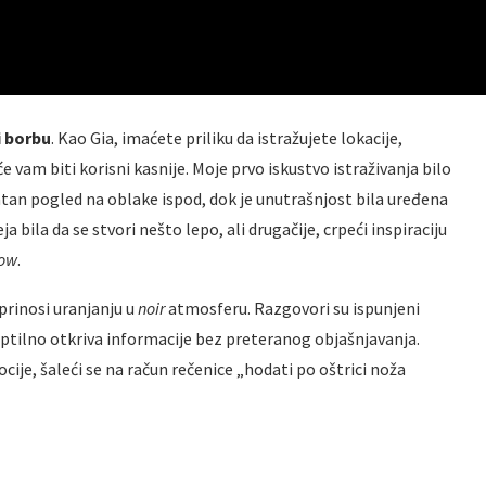
i borbu
. Kao Gia, imaćete priliku da istražujete lokacije,
 vam biti korisni kasnije. Moje prvo iskustvo istraživanja bilo
atan pogled na oblake ispod, dok je unutrašnjost bila uređena
 bila da se stvori nešto lepo, ali drugačije, crpeći inspiraciju
row
.
oprinosi uranjanju u
noir
atmosferu. Razgovori su ispunjeni
tilno otkriva informacije bez preteranog objašnjavanja.
cije, šaleći se na račun rečenice „hodati po oštrici noža