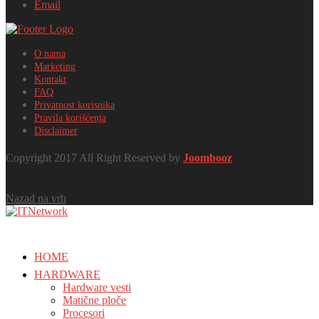
Email
O nama
Marketing
Kontakt
FAQ
Privatnost korisnika
Pravila korišćenja
Disclaimer
Copyright 2017 All Right Reserved by
Joombooz
Nazad na vrh
HOME
HARDWARE
Hardware vesti
Matične ploče
Procesori