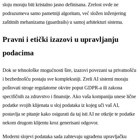
sloju moraju biti kristalno jasno definisana. Zrelost ovde ne
podrazumeva samo pametniji algoritam, već složen inženjering
zaštitnih mehanizama (guardrails) u samoj arhitekturi sistema.
Pravni i etički izazovi u upravljanju
podacima
Dok se tehnološke mogućnosti šire, izazovi povezani sa privatnošću
i bezbednošću postaju sve kompleksniji. Zreli AI sistemi moraju
poštovati stroge regulatorne okvire poput GDPR-a ili zakona
specifičnih za zdravstvo i finansije. Ako vaša kompanija unese lične
podatke svojih klijenata u sloj podataka iz kojeg uči vaš AI,
postavlja se pitanje kako osigurati da taj isti AI ne otkrije te podatke
nekom drugom klijentu kroz generisani odgovor.
Moderni slojevi podataka sada zahtevaju ugrađenu upravljačku