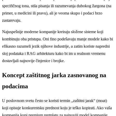
specifičnog tona, stila pisanja ili razumevanja dubokog žargona (na
primer, u medicini ili pravu), ali je veoma skupo i podaci brzo
zastarevaju.
Najuspešnije moderne kompanije kreiraju složene sisteme koji
kombinuju oba pristupa. Oni fino podešavaju manje modele kako bi
efikasno razumeli jezik njihove industrije, a zatim koriste napredni
sloj podataka i RAG arhitekturu kako bi im u realnom vremenu
dostavljali najnovije činjenice i brojke.
Koncept zaštitnog jarka zasnovanog na
podacima
U poslovnom svetu često se koristi termin „zaštitni jarak“ (moat)
koji opisuje konkurentsku prednost koju je teško kopirati. Ako vaša
kompanija kupi premium pretplatu za najnoviji model kompanije