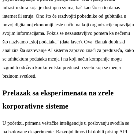
infrastruktura koja je dostupna svima, baš kao što su to danas
internet ili struja. Ono što će razdvojiti pobednike od gubitnika u
novoj digitalnoj ekonomiji jeste način na koji organizacije upravljaju
svojim informacijama. Fokus se nezaustavljivo pomera ka nečemu
što nazivamo „sloj podataka“ (data layer). Ovaj članak dubinski
analizira šta sazrevanje AI sistema zapravo znači za preduzeća, kako
se arhitektura podataka menja i na koji način kompanije mogu
izgraditi održivu konkurentsku prednost u svetu koji se menja
brzinom svetlosti.
Prelazak sa eksperimenata na zrele
korporativne sisteme
U početku, primena veštačke inteligencije u poslovanju svodila se
na izolovane eksperimente. Razvojni timovi bi dobili pristup API