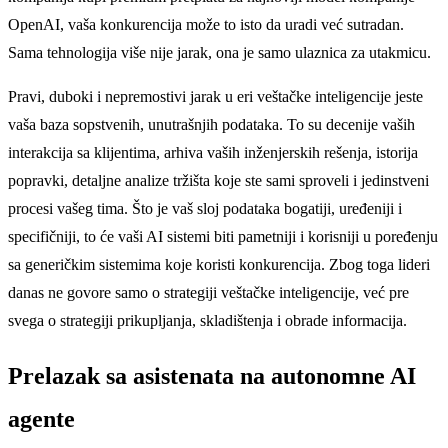
OpenAI, vaša konkurencija može to isto da uradi već sutradan.
Sama tehnologija više nije jarak, ona je samo ulaznica za utakmicu.
Pravi, duboki i nepremostivi jarak u eri veštačke inteligencije jeste
vaša baza sopstvenih, unutrašnjih podataka. To su decenije vaših
interakcija sa klijentima, arhiva vaših inženjerskih rešenja, istorija
popravki, detaljne analize tržišta koje ste sami sproveli i jedinstveni
procesi vašeg tima. Što je vaš sloj podataka bogatiji, uređeniji i
specifičniji, to će vaši AI sistemi biti pametniji i korisniji u poređenju
sa generičkim sistemima koje koristi konkurencija. Zbog toga lideri
danas ne govore samo o strategiji veštačke inteligencije, već pre
svega o strategiji prikupljanja, skladištenja i obrade informacija.
Prelazak sa asistenata na autonomne AI
agente