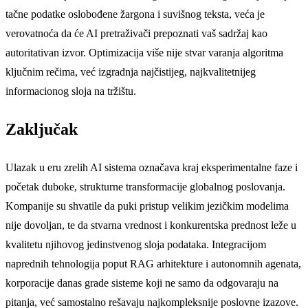
tačne podatke oslobođene žargona i suvišnog teksta, veća je
verovatnoća da će AI pretraživači prepoznati vaš sadržaj kao
autoritativan izvor. Optimizacija više nije stvar varanja algoritma
ključnim rečima, već izgradnja najčistijeg, najkvalitetnijeg
informacionog sloja na tržištu.
Zaključak
Ulazak u eru zrelih AI sistema označava kraj eksperimentalne faze i
početak duboke, strukturne transformacije globalnog poslovanja.
Kompanije su shvatile da puki pristup velikim jezičkim modelima
nije dovoljan, te da stvarna vrednost i konkurentska prednost leže u
kvalitetu njihovog jedinstvenog sloja podataka. Integracijom
naprednih tehnologija poput RAG arhitekture i autonomnih agenata,
korporacije danas grade sisteme koji ne samo da odgovaraju na
pitanja, već samostalno rešavaju najkompleksnije poslovne izazove.