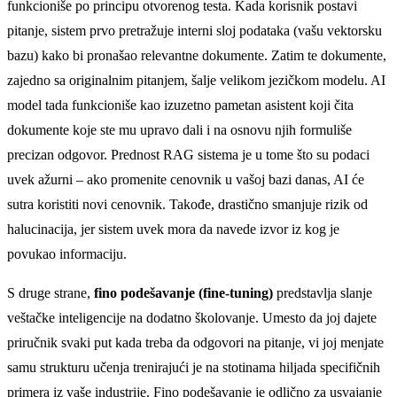
funkcioniše po principu otvorenog testa. Kada korisnik postavi
pitanje, sistem prvo pretražuje interni sloj podataka (vašu vektorsku
bazu) kako bi pronašao relevantne dokumente. Zatim te dokumente,
zajedno sa originalnim pitanjem, šalje velikom jezičkom modelu. AI
model tada funkcioniše kao izuzetno pametan asistent koji čita
dokumente koje ste mu upravo dali i na osnovu njih formuliše
precizan odgovor. Prednost RAG sistema je u tome što su podaci
uvek ažurni – ako promenite cenovnik u vašoj bazi danas, AI će
sutra koristiti novi cenovnik. Takođe, drastično smanjuje rizik od
halucinacija, jer sistem uvek mora da navede izvor iz kog je
povukao informaciju.
S druge strane,
fino podešavanje (fine-tuning)
predstavlja slanje
veštačke inteligencije na dodatno školovanje. Umesto da joj dajete
priručnik svaki put kada treba da odgovori na pitanje, vi joj menjate
samu strukturu učenja trenirajući je na stotinama hiljada specifičnih
primera iz vaše industrije. Fino podešavanje je odlično za usvajanje