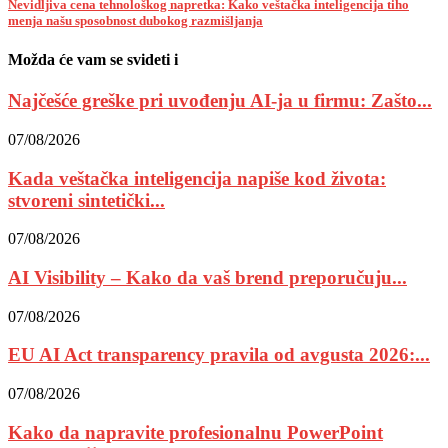
Nevidljiva cena tehnološkog napretka: Kako veštačka inteligencija tiho
menja našu sposobnost dubokog razmišljanja
Možda će vam se svideti i
Najčešće greške pri uvođenju AI-ja u firmu: Zašto...
07/08/2026
Kada veštačka inteligencija napiše kod života:
stvoreni sintetički...
07/08/2026
AI Visibility – Kako da vaš brend preporučuju...
07/08/2026
EU AI Act transparency pravila od avgusta 2026:...
07/08/2026
Kako da napravite profesionalnu PowerPoint