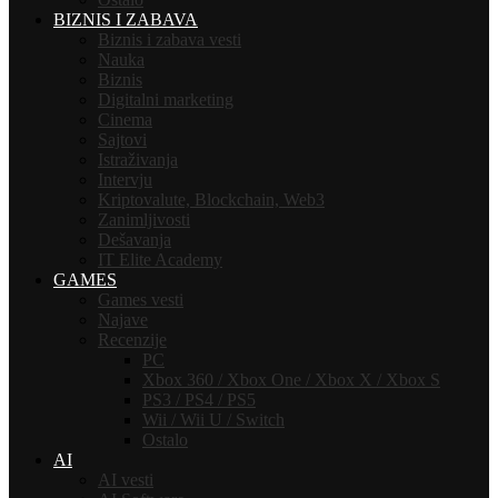
BIZNIS I ZABAVA
Biznis i zabava vesti
Nauka
Biznis
Digitalni marketing
Cinema
Sajtovi
Istraživanja
Intervju
Kriptovalute, Blockchain, Web3
Zanimljivosti
Dešavanja
IT Elite Academy
GAMES
Games vesti
Najave
Recenzije
PC
Xbox 360 / Xbox One / Xbox X / Xbox S
PS3 / PS4 / PS5
Wii / Wii U / Switch
Ostalo
AI
AI vesti