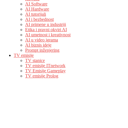
AI Software
AI Hardware
AI tutorijali
AI i bezbednost
AI primene u industriji
Etika i pravni okviri AI
AI umetnost i kreativnost
AI u video igrama
AI biznis ideje
Prompt inženjering
TV emisije
TV stanice
TV emisije ITnetwork
TV Emisije Gameplay
TV emisije Prolog