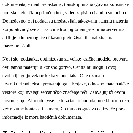
dokumenata, e-mail prepiskama, transkriptima razgovora korisničke
podrške, tehničkim priručnicima, video zapisima i audio snimcima.
Do nedavno, ovi podaci su predstavljali takozvanu „tamnu materiju“
korporativnog sveta – zauzimali su ogroman prostor na serverima,
ali ih je bilo nemoguće efikasno pretraživati ili analizirati na
masovnoj skali.
Novi sloj podataka, optimizovan za velike jezičke modele, pretvara
ovu tamnu materiju u korisno gorivo. Centralnu ulogu u ovoj
evoluciji igraju vektorske baze podataka. One uzimaju
nestrukturirani tekst i pretvaraju ga u brojeve, odnosno matematičke
vektore koji hvataju semantičko značenje reči. Zahvaljujući ovom
novom sloju, AI model više ne traži tačno podudaranje ključnih reči,
već razume kontekst i nameru, što mu omogućava da izvuče prave
informacije iz mora haotičnih dokumenata.