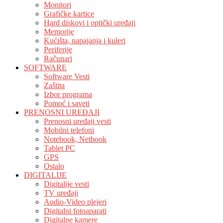
Monitori
Grafičke kartice
Hard diskovi i optički uređaji
Memorije
Kućišta, napajanja i kuleri
Periferije
Računari
SOFTWARE
Software Vesti
Zaštita
Izbor programa
Pomoć i saveti
PRENOSNI UREĐAJI
Prenosni uređaji vesti
Mobilni telefoni
Notebook, Netbook
Tablet PC
GPS
Ostalo
DIGITALIJE
Digitalije vesti
TV uređaji
Audio-Video plejeri
Digitalni fotoaparati
Digitalne kamere