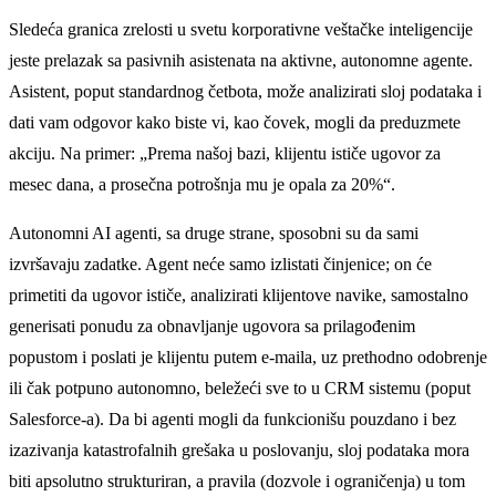
Sledeća granica zrelosti u svetu korporativne veštačke inteligencije
jeste prelazak sa pasivnih asistenata na aktivne, autonomne agente.
Asistent, poput standardnog četbota, može analizirati sloj podataka i
dati vam odgovor kako biste vi, kao čovek, mogli da preduzmete
akciju. Na primer: „Prema našoj bazi, klijentu ističe ugovor za
mesec dana, a prosečna potrošnja mu je opala za 20%“.
Autonomni AI agenti, sa druge strane, sposobni su da sami
izvršavaju zadatke. Agent neće samo izlistati činjenice; on će
primetiti da ugovor ističe, analizirati klijentove navike, samostalno
generisati ponudu za obnavljanje ugovora sa prilagođenim
popustom i poslati je klijentu putem e-maila, uz prethodno odobrenje
ili čak potpuno autonomno, beležeći sve to u CRM sistemu (poput
Salesforce-a). Da bi agenti mogli da funkcionišu pouzdano i bez
izazivanja katastrofalnih grešaka u poslovanju, sloj podataka mora
biti apsolutno strukturiran, a pravila (dozvole i ograničenja) u tom