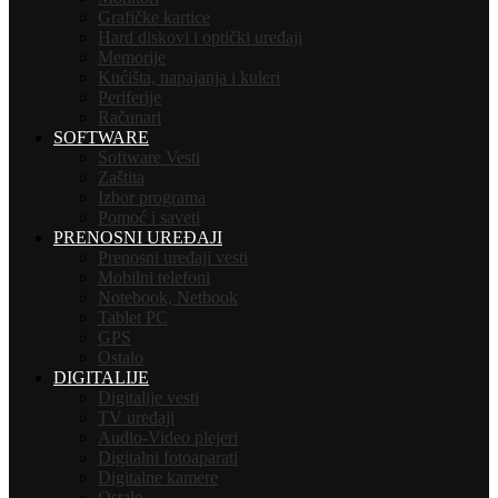
Grafičke kartice
Hard diskovi i optički uređaji
Memorije
Kućišta, napajanja i kuleri
Periferije
Računari
SOFTWARE
Software Vesti
Zaštita
Izbor programa
Pomoć i saveti
PRENOSNI UREĐAJI
Prenosni uređaji vesti
Mobilni telefoni
Notebook, Netbook
Tablet PC
GPS
Ostalo
DIGITALIJE
Digitalije vesti
TV uređaji
Audio-Video plejeri
Digitalni fotoaparati
Digitalne kamere
Ostalo