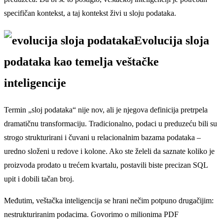
specifičan kontekst, a taj kontekst živi u sloju podataka.
Evolucija sloja
podataka kao temelja veštačke
inteligencije
Termin „sloj podataka“ nije nov, ali je njegova definicija pretrpela
dramatičnu transformaciju. Tradicionalno, podaci u preduzeću bili su
strogo strukturirani i čuvani u relacionalnim bazama podataka –
uredno složeni u redove i kolone. Ako ste želeli da saznate koliko je
proizvoda prodato u trećem kvartalu, postavili biste precizan SQL
upit i dobili tačan broj.
Međutim, veštačka inteligencija se hrani nečim potpuno drugačijim:
nestrukturiranim podacima. Govorimo o milionima PDF