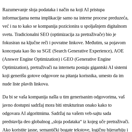
Razumevanje sloja podataka i način na koji AI pristupa
informacijama nema implikacije samo na interne procese preduzeća,
već i na to kako se kompanija pozicionira u spoljašnjem digitalnom
svetu. Tradicionalni SEO (optimizacija za pretraživače) bio je
fokusiran na ključne reči i povratne linkove. Međutim, sa pojavom
koncepata kao što su SGE (Search Generative Experience), AOE
(Answer Engine Optimization) i GEO (Generative Engine
Optimization), pretraživači na internetu postaju gigantski AI sistemi
koji generišu gotove odgovore na pitanja korisnika, umesto da im
nude liste plavih linkova.
Da bi se vaša kompanija našla u tim generisanim odgovorima, vaš
javno dostupni sadržaj mora biti strukturiran onako kako to
odgovara AI algoritmima. Sadržaj na vašem veb-sajtu sada
predstavlja deo globalnog „sloja podataka“ iz kojeg uče pretraživači.
Ako koristite jasne, semantički bogate tekstove, logičnu hijerarhiju i