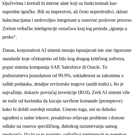
ključevima i kreirali bi interne alate koji su funkcionisali kao
napredne igračke. Bili su impresivni, ali često nepredvidivi, skloni
halucinacijama i nedovoljno integrisani u osnovne poslovne procese.
Zrelost veštačke inteligencije označava kraj tog perioda „igranja u
pesku“.
Danas, korporativni AI sistemi moraju ispunjavati iste one rigorozne
standarde koje očekujemo od bilo kog drugog kritičnog softvera,
poput sistema kompanija SAP, Salesforce ili Oracle. To
podrazumeva pouzdanost od 99.9%, usklađenost sa zakonima o
zaštiti podataka, detaljne revizorske tragove (audit trails) i, što je
najvažnije, dokaziv povraćaj investicije (ROI). Zreli AI sistemi više
ne traže od korisnika da kucaju savršene komande (promptove)
kako bi dobili osrednji rezultat. Umesto toga, oni su duboko
ugrađeni u radne tokove, proaktivno rešavaju probleme i donose
odluke na osnovu specifičnog, dubokog razumevanja samog
preduzeća. Da bi se to postiglo, veštačkoj inteligenciji je potreban