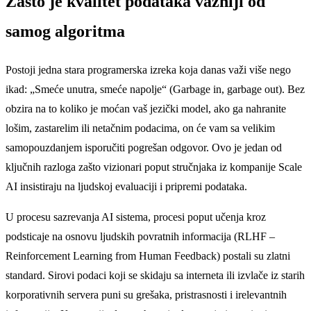
Zašto je kvalitet podataka važniji od
samog algoritma
Postoji jedna stara programerska izreka koja danas važi više nego
ikad: „Smeće unutra, smeće napolje“ (Garbage in, garbage out). Bez
obzira na to koliko je moćan vaš jezički model, ako ga nahranite
lošim, zastarelim ili netačnim podacima, on će vam sa velikim
samopouzdanjem isporučiti pogrešan odgovor. Ovo je jedan od
ključnih razloga zašto vizionari poput stručnjaka iz kompanije Scale
AI insistiraju na ljudskoj evaluaciji i pripremi podataka.
U procesu sazrevanja AI sistema, procesi poput učenja kroz
podsticaje na osnovu ljudskih povratnih informacija (RLHF –
Reinforcement Learning from Human Feedback) postali su zlatni
standard. Sirovi podaci koji se skidaju sa interneta ili izvlače iz starih
korporativnih servera puni su grešaka, pristrasnosti i irelevantnih