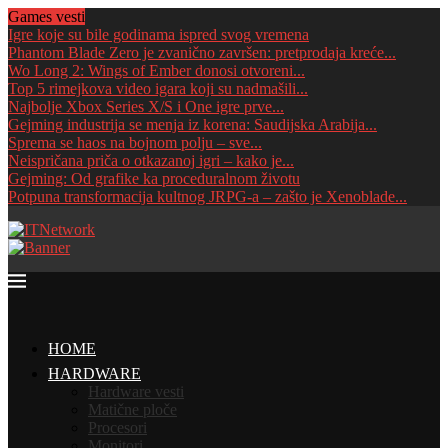
Games vesti
Igre koje su bile godinama ispred svog vremena
Phantom Blade Zero je zvanično završen: pretprodaja kreće...
Wo Long 2: Wings of Ember donosi otvoreni...
Top 5 rimejkova video igara koji su nadmašili...
Najbolje Xbox Series X/S i One igre prve...
Gejming industrija se menja iz korena: Saudijska Arabija...
Sprema se haos na bojnom polju – sve...
Neispričana priča o otkazanoj igri – kako je...
Gejming: Od grafike ka proceduralnom životu
Potpuna transformacija kultnog JRPG-a – zašto je Xenoblade...
HOME
HARDWARE
Hardware vesti
Matične ploče
Procesori
Monitori