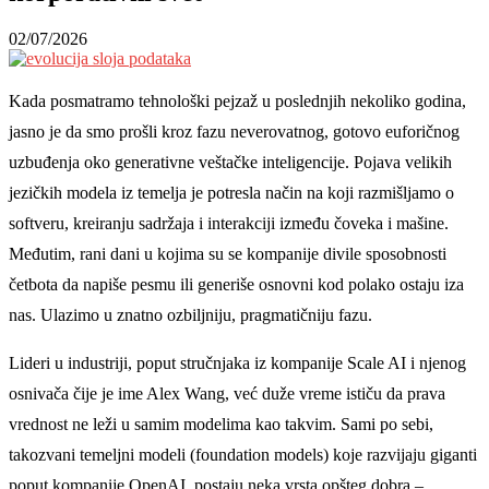
02/07/2026
Kada posmatramo tehnološki pejzaž u poslednjih nekoliko godina,
jasno je da smo prošli kroz fazu neverovatnog, gotovo euforičnog
uzbuđenja oko generativne veštačke inteligencije. Pojava velikih
jezičkih modela iz temelja je potresla način na koji razmišljamo o
softveru, kreiranju sadržaja i interakciji između čoveka i mašine.
Međutim, rani dani u kojima su se kompanije divile sposobnosti
četbota da napiše pesmu ili generiše osnovni kod polako ostaju iza
nas. Ulazimo u znatno ozbiljniju, pragmatičniju fazu.
Lideri u industriji, poput stručnjaka iz kompanije Scale AI i njenog
osnivača čije je ime Alex Wang, već duže vreme ističu da prava
vrednost ne leži u samim modelima kao takvim. Sami po sebi,
takozvani temeljni modeli (foundation models) koje razvijaju giganti
poput kompanije OpenAI, postaju neka vrsta opšteg dobra –