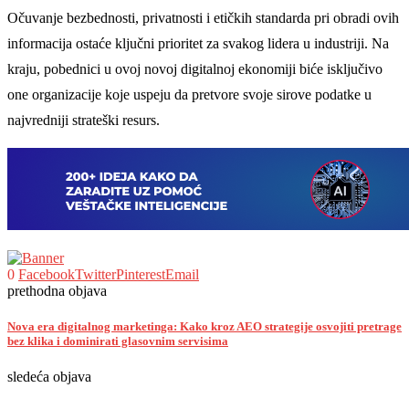
Očuvanje bezbednosti, privatnosti i etičkih standarda pri obradi ovih
informacija ostaće ključni prioritet za svakog lidera u industriji. Na
kraju, pobednici u ovoj novoj digitalnoj ekonomiji biće isključivo
one organizacije koje uspeju da pretvore svoje sirove podatke u
najvredniji strateški resurs.
0
Facebook
Twitter
Pinterest
Email
prethodna objava
Nova era digitalnog marketinga: Kako kroz AEO strategije osvojiti pretrage
bez klika i dominirati glasovnim servisima
sledeća objava