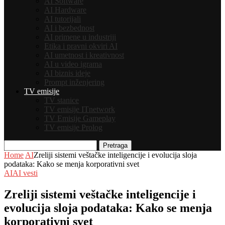
AI Software
AI Hardware
AI tutorijali
AI i bezbednost
AI primene u industriji
Etika i pravni okviri AI
AI umetnost i kreativnost
AI u video igrama
AI biznis ideje
Prompt inženjering
TV emisije
TV stanice
TV emisije ITnetwork
TV Emisije Gameplay
TV emisije Prolog
Pretraga
Home
AI
Zreliji sistemi veštačke inteligencije i evolucija sloja
podataka: Kako se menja korporativni svet
AI
AI vesti
Zreliji sistemi veštačke inteligencije i
evolucija sloja podataka: Kako se menja
korporativni svet