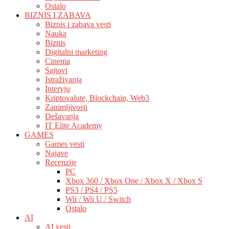
Ostalo
BIZNIS I ZABAVA
Biznis i zabava vesti
Nauka
Biznis
Digitalni marketing
Cinema
Sajtovi
Istraživanja
Intervju
Kriptovalute, Blockchain, Web3
Zanimljivosti
Dešavanja
IT Elite Academy
GAMES
Games vesti
Najave
Recenzije
PC
Xbox 360 / Xbox One / Xbox X / Xbox S
PS3 / PS4 / PS5
Wii / Wii U / Switch
Ostalo
AI
AI vesti