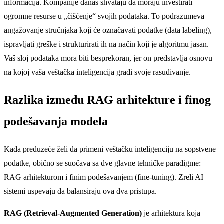
informacija. Kompanije danas shvataju da moraju investirati
ogromne resurse u „čišćenje“ svojih podataka. To podrazumeva
angažovanje stručnjaka koji će označavati podatke (data labeling),
ispravljati greške i strukturirati ih na način koji je algoritmu jasan.
Vaš sloj podataka mora biti besprekoran, jer on predstavlja osnovu
na kojoj vaša veštačka inteligencija gradi svoje rasuđivanje.
Razlika između RAG arhitekture i finog
podešavanja modela
Kada preduzeće želi da primeni veštačku inteligenciju na sopstvene
podatke, obično se suočava sa dve glavne tehničke paradigme:
RAG arhitekturom i finim podešavanjem (fine-tuning). Zreli AI
sistemi uspevaju da balansiraju ova dva pristupa.
RAG (Retrieval-Augmented Generation)
je arhitektura koja