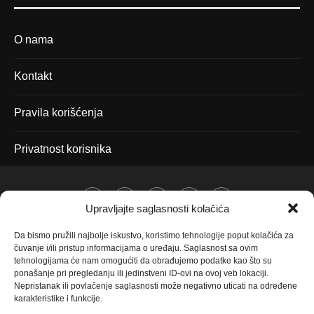
O nama
Kontakt
Pravila korišćenja
Privatnost korisnika
Upravljajte saglasnosti kolačića
Da bismo pružili najbolje iskustvo, koristimo tehnologije poput kolačića za
čuvanje i/ili pristup informacijama o uređaju. Saglasnost sa ovim
tehnologijama će nam omogućiti da obrađujemo podatke kao što su
ponašanje pri pregledanju ili jedinstveni ID-ovi na ovoj veb lokaciji.
Nepristanak ili povlačenje saglasnosti može negativno uticati na određene
karakteristike i funkcije.