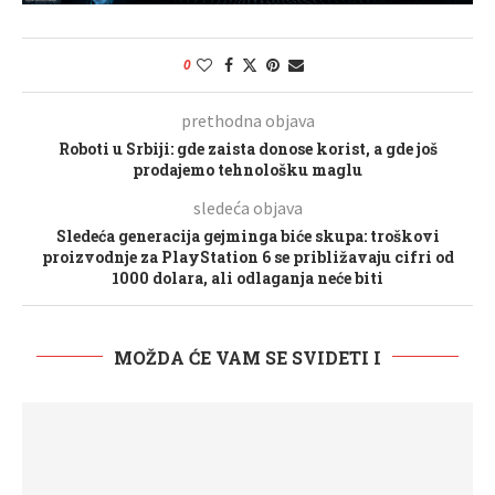
0
prethodna objava
Roboti u Srbiji: gde zaista donose korist, a gde još
prodajemo tehnološku maglu
sledeća objava
Sledeća generacija gejminga biće skupa: troškovi
proizvodnje za PlayStation 6 se približavaju cifri od
1000 dolara, ali odlaganja neće biti
MOŽDA ĆE VAM SE SVIDETI I