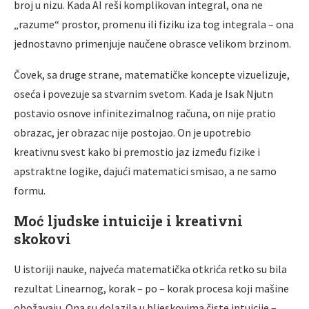
broj u nizu. Kada AI reši komplikovan integral, ona ne
„razume“ prostor, promenu ili fiziku iza tog integrala – ona
jednostavno primenjuje naučene obrasce velikom brzinom.
Čovek, sa druge strane, matematičke koncepte vizuelizuje,
oseća i povezuje sa stvarnim svetom. Kada je Isak Njutn
postavio osnove infinitezimalnog računa, on nije pratio
obrazac, jer obrazac nije postojao. On je upotrebio
kreativnu svest kako bi premostio jaz između fizike i
apstraktne logike, dajući matematici smisao, a ne samo
formu.
Moć ljudske intuicije i kreativni
skokovi
U istoriji nauke, najveća matematička otkrića retko su bila
rezultat Linearnog, korak – po – korak procesa koji mašine
obožavaju. Ona su dolazila u bljeskovima čiste intuicije –