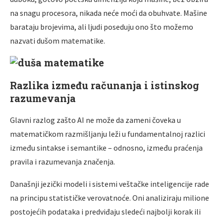
na snagu procesora, nikada neće moći da obuhvate. Mašine
barataju brojevima, ali ljudi poseduju ono što možemo
nazvati dušom matematike.
Razlika između računanja i istinskog
razumevanja
Glavni razlog zašto AI ne može da zameni čoveka u
matematičkom razmišljanju leži u fundamentalnoj razlici
između sintakse i semantike – odnosno, između praćenja
pravila i razumevanja značenja.
Današnji jezički modeli i sistemi veštačke inteligencije rade
na principu statističke verovatnoće. Oni analiziraju milione
postojećih podataka i predviđaju sledeći najbolji korak ili