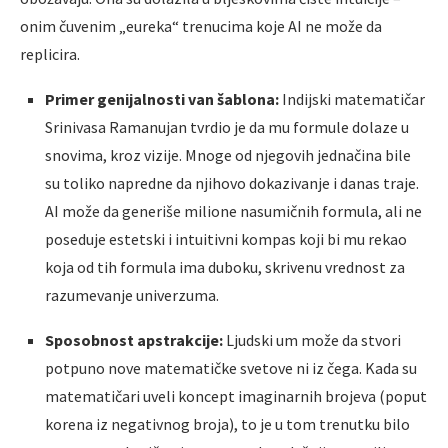
onim čuvenim „eureka“ trenucima koje AI ne može da
replicira.
Primer genijalnosti van šablona:
Indijski matematičar
Srinivasa Ramanujan tvrdio je da mu formule dolaze u
snovima, kroz vizije. Mnoge od njegovih jednačina bile
su toliko napredne da njihovo dokazivanje i danas traje.
AI može da generiše milione nasumičnih formula, ali ne
poseduje estetski i intuitivni kompas koji bi mu rekao
koja od tih formula ima duboku, skrivenu vrednost za
razumevanje univerzuma.
Sposobnost apstrakcije:
Ljudski um može da stvori
potpuno nove matematičke svetove ni iz čega. Kada su
matematičari uveli koncept imaginarnih brojeva (poput
korena iz negativnog broja), to je u tom trenutku bilo