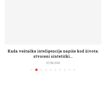
Kada veštačka inteligencija napiše kod života:
stvoreni sintetički...
07/08/2026