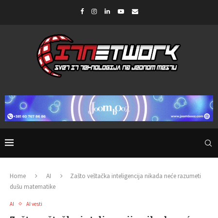
Home
AI
Zašto veštačka inteligencija nikada neće razumeti
dušu matematike
AI
AI vesti