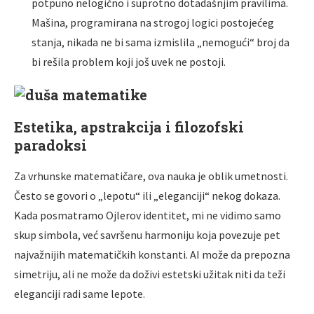
potpuno nelogično i suprotno dotadašnjim pravilima.
Mašina, programirana na strogoj logici postojećeg
stanja, nikada ne bi sama izmislila „nemogući“ broj da
bi rešila problem koji još uvek ne postoji.
Estetika, apstrakcija i filozofski
paradoksi
Za vrhunske matematičare, ova nauka je oblik umetnosti.
Često se govori o „lepotu“ ili „eleganciji“ nekog dokaza.
Kada posmatramo Ojlerov identitet, mi ne vidimo samo
skup simbola, već savršenu harmoniju koja povezuje pet
najvažnijih matematičkih konstanti. AI može da prepozna
simetriju, ali ne može da doživi estetski užitak niti da teži
eleganciji radi same lepote.