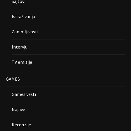
Sajtovi
Istraživanja
Zanimljivosti
Intervju
TV emisije
GAMES
Games vesti
Najave
Recenzije