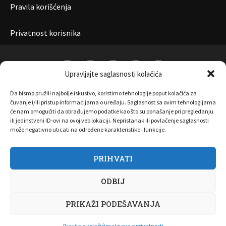
Pravila korišćenja
Privatnost korisnika
Upravljajte saglasnosti kolačića
Da bismo pružili najbolje iskustvo, koristimo tehnologije poput kolačića za
čuvanje i/ili pristup informacijama o uređaju. Saglasnost sa ovim tehnologijama
će nam omogućiti da obrađujemo podatke kao što su ponašanje pri pregledanju
ili jedinstveni ID-ovi na ovoj veb lokaciji. Nepristanak ili povlačenje saglasnosti
može negativno uticati na određene karakteristike i funkcije.
PRIHVATI
O nama
Marketing
Kontakt
FAQ
Privatnost korisnika
ODBIJ
Pravila korišćenja
Disclaimer
PRIKAŽI PODEŠAVANJA
Copyright 2017 All Right Reserved by
Joombooz
Pravila o kolačićima
Izjava o privatnosti