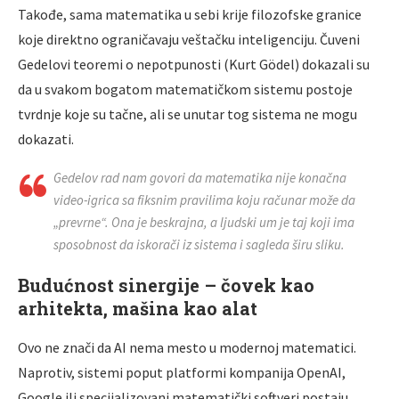
Takođe, sama matematika u sebi krije filozofske granice
koje direktno ograničavaju veštačku inteligenciju. Čuveni
Gedelovi teoremi o nepotpunosti (Kurt Gödel) dokazali su
da u svakom bogatom matematičkom sistemu postoje
tvrdnje koje su tačne, ali se unutar tog sistema ne mogu
dokazati.
Gedelov rad nam govori da matematika nije konačna
video-igrica sa fiksnim pravilima koju računar može da
„prevrne“. Ona je beskrajna, a ljudski um je taj koji ima
sposobnost da iskorači iz sistema i sagleda širu sliku.
Budućnost sinergije – čovek kao
arhitekta, mašina kao alat
Ovo ne znači da AI nema mesto u modernoj matematici.
Naprotiv, sistemi poput platformi kompanija OpenAI,
Google ili specijalizovani matematički softveri postaju