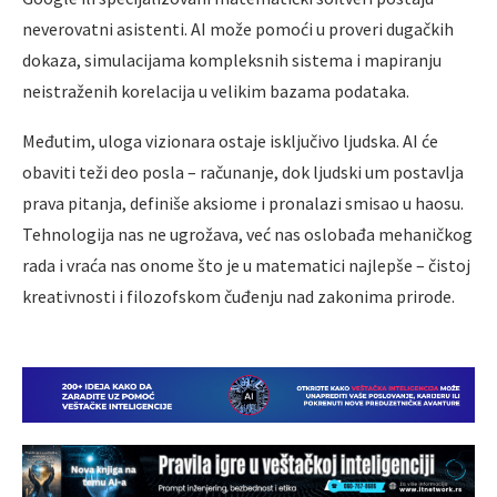
neverovatni asistenti. AI može pomoći u proveri dugačkih
dokaza, simulacijama kompleksnih sistema i mapiranju
neistraženih korelacija u velikim bazama podataka.
Međutim, uloga vizionara ostaje isključivo ljudska. AI će
obaviti teži deo posla – računanje, dok ljudski um postavlja
prava pitanja, definiše aksiome i pronalazi smisao u haosu.
Tehnologija nas ne ugrožava, već nas oslobađa mehaničkog
rada i vraća nas onome što je u matematici najlepše – čistoj
kreativnosti i filozofskom čuđenju nad zakonima prirode.