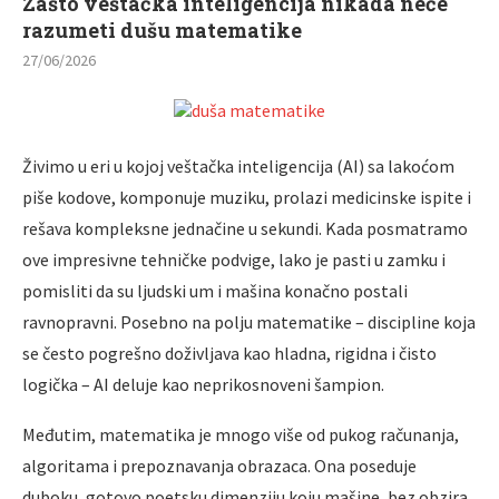
Zašto veštačka inteligencija nikada neće
razumeti dušu matematike
27/06/2026
Živimo u eri u kojoj veštačka inteligencija (AI) sa lakoćom
piše kodove, komponuje muziku, prolazi medicinske ispite i
rešava kompleksne jednačine u sekundi. Kada posmatramo
ove impresivne tehničke podvige, lako je pasti u zamku i
pomisliti da su ljudski um i mašina konačno postali
ravnopravni. Posebno na polju matematike – discipline koja
se često pogrešno doživljava kao hladna, rigidna i čisto
logička – AI deluje kao neprikosnoveni šampion.
Međutim, matematika je mnogo više od pukog računanja,
algoritama i prepoznavanja obrazaca. Ona poseduje
duboku, gotovo poetsku dimenziju koju mašine, bez obzira