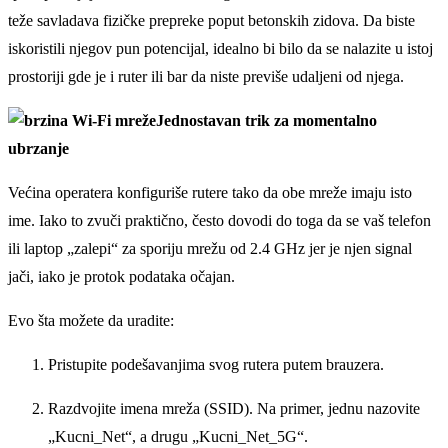
teže savladava fizičke prepreke poput betonskih zidova. Da biste
iskoristili njegov pun potencijal, idealno bi bilo da se nalazite u istoj
prostoriji gde je i ruter ili bar da niste previše udaljeni od njega.
Jednostavan trik za momentalno
ubrzanje
Većina operatera konfiguriše rutere tako da obe mreže imaju isto
ime. Iako to zvuči praktično, često dovodi do toga da se vaš telefon
ili laptop „zalepi“ za sporiju mrežu od 2.4 GHz jer je njen signal
jači, iako je protok podataka očajan.
Evo šta možete da uradite:
Pristupite podešavanjima svog rutera putem brauzera.
Razdvojite imena mreža (SSID). Na primer, jednu nazovite
„Kucni_Net“, a drugu „Kucni_Net_5G“.