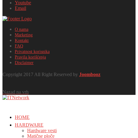
Youtube
Email
O nama
Marketing
Kontakt
FAQ
Privatnost korisnika
Pravila korišćenja
Disclaimer
Copyright 2017 All Right Reserved by
Joombooz
Nazad na vrh
HOME
HARDWARE
Hardware vesti
Matične ploče