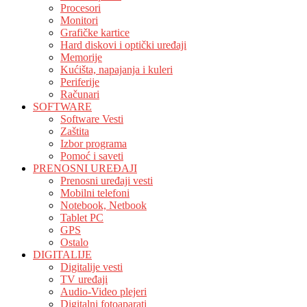
Procesori
Monitori
Grafičke kartice
Hard diskovi i optički uređaji
Memorije
Kućišta, napajanja i kuleri
Periferije
Računari
SOFTWARE
Software Vesti
Zaštita
Izbor programa
Pomoć i saveti
PRENOSNI UREĐAJI
Prenosni uređaji vesti
Mobilni telefoni
Notebook, Netbook
Tablet PC
GPS
Ostalo
DIGITALIJE
Digitalije vesti
TV uređaji
Audio-Video plejeri
Digitalni fotoaparati