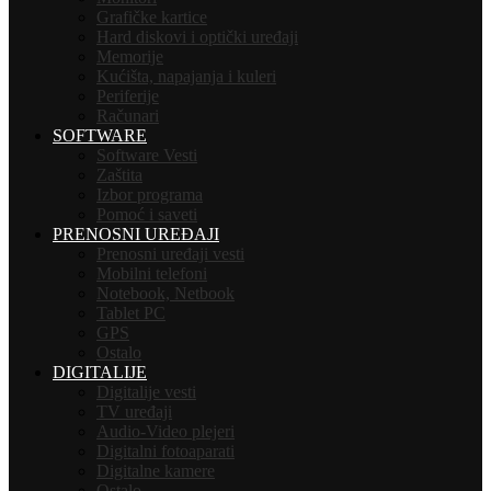
Grafičke kartice
Hard diskovi i optički uređaji
Memorije
Kućišta, napajanja i kuleri
Periferije
Računari
SOFTWARE
Software Vesti
Zaštita
Izbor programa
Pomoć i saveti
PRENOSNI UREĐAJI
Prenosni uređaji vesti
Mobilni telefoni
Notebook, Netbook
Tablet PC
GPS
Ostalo
DIGITALIJE
Digitalije vesti
TV uređaji
Audio-Video plejeri
Digitalni fotoaparati
Digitalne kamere
Ostalo