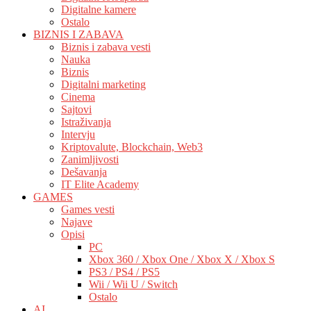
Digitalne kamere
Ostalo
BIZNIS I ZABAVA
Biznis i zabava vesti
Nauka
Biznis
Digitalni marketing
Cinema
Sajtovi
Istraživanja
Intervju
Kriptovalute, Blockchain, Web3
Zanimljivosti
Dešavanja
IT Elite Academy
GAMES
Games vesti
Najave
Opisi
PC
Xbox 360 / Xbox One / Xbox X / Xbox S
PS3 / PS4 / PS5
Wii / Wii U / Switch
Ostalo
AI