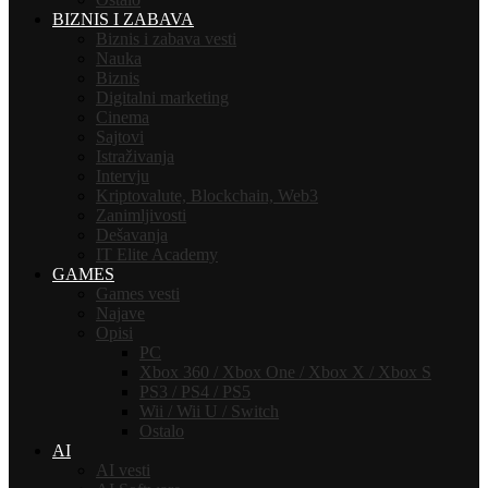
BIZNIS I ZABAVA
Biznis i zabava vesti
Nauka
Biznis
Digitalni marketing
Cinema
Sajtovi
Istraživanja
Intervju
Kriptovalute, Blockchain, Web3
Zanimljivosti
Dešavanja
IT Elite Academy
GAMES
Games vesti
Najave
Opisi
PC
Xbox 360 / Xbox One / Xbox X / Xbox S
PS3 / PS4 / PS5
Wii / Wii U / Switch
Ostalo
AI
AI vesti