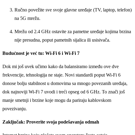
Ručno povežite sve svoje glavne uređaje (TV, laptop, telefon)
na 5G mrežu.
Mrežu od 2.4 GHz ostavite za pametne uređaje kojima brzina
nije presudna, poput pametnih sijalica ili usisivača.
Budućnost je već tu: Wi-Fi 6 i Wi-Fi 7
Dok mi još uvek učimo kako da balansiramo između ove dve
frekvencije, tehnologija ne staje. Novi standardi poput Wi-Fi 6
donose bolju stabilnost u domovima sa mnogo povezanih uređaja,
dok najnoviji Wi-Fi 7 uvodi i treći opseg od 6 GHz. To znači još
manje smetnji i brzine koje mogu da pariraju kablovskom
povezivanju.
Zaključak: Proverite svoja podešavanja odmah