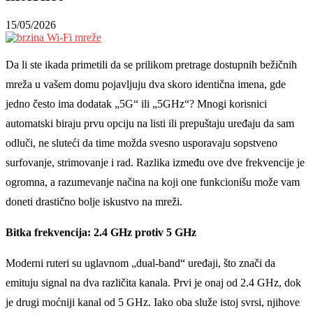
15/05/2026
Da li ste ikada primetili da se prilikom pretrage dostupnih bežičnih
mreža u vašem domu pojavljuju dva skoro identična imena, gde
jedno često ima dodatak „5G“ ili „5GHz“? Mnogi korisnici
automatski biraju prvu opciju na listi ili prepuštaju uređaju da sam
odluči, ne sluteći da time možda svesno usporavaju sopstveno
surfovanje, strimovanje i rad. Razlika između ove dve frekvencije je
ogromna, a razumevanje načina na koji one funkcionišu može vam
doneti drastično bolje iskustvo na mreži.
Bitka frekvencija: 2.4 GHz protiv 5 GHz
Moderni ruteri su uglavnom „dual-band“ uređaji, što znači da
emituju signal na dva različita kanala. Prvi je onaj od 2.4 GHz, dok
je drugi moćniji kanal od 5 GHz. Iako oba služe istoj svrsi, njihove