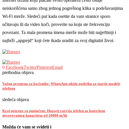
Internet brzina koju plaćate svom operateru često ostaje
neiskorišćena samo zbog jednog pogrešnog klika u podešavanjima
Wi-Fi mreže. Sledeći put kada osetite da vam stranice sporo
učitavaju ili da video koči, proverite na koju ste frekvenciju
povezani. Ta mala promena imena mreže može biti najjeftiniji i
najbrži „apgrejd“ koji ćete ikada uraditi za svoj digitalni život.
0
Facebook
Twitter
Pinterest
Email
prethodna objava
Važna promena za korisnike: WhatsApp ukida podršku za starije modele
telefona
sledeća objava
Kraj potrage za punjačem: Huawei razvija telefon sa baterijom
neverovatnog kapaciteta od 10000 mAh
Možda će vam se svideti i