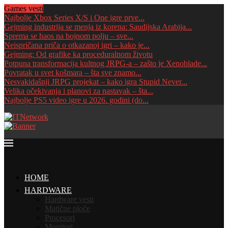
Games vesti
Najbolje Xbox Series X/S i One igre prve...
Gejming industrija se menja iz korena: Saudijska Arabija...
Sprema se haos na bojnom polju – sve...
Neispričana priča o otkazanoj igri – kako je...
Gejming: Od grafike ka proceduralnom životu
Potpuna transformacija kultnog JRPG-a – zašto je Xenoblade...
Povratak u svet košmara – šta sve znamo...
Nesvakidašnji JRPG projekat – kako igra Stupid Never...
Velika očekivanja i planovi za nastavak – šta...
Najbolje PS5 video igre u 2026. godini (do...
HOME
HARDWARE
Hardware vesti
Matične ploče
Procesori
Monitori