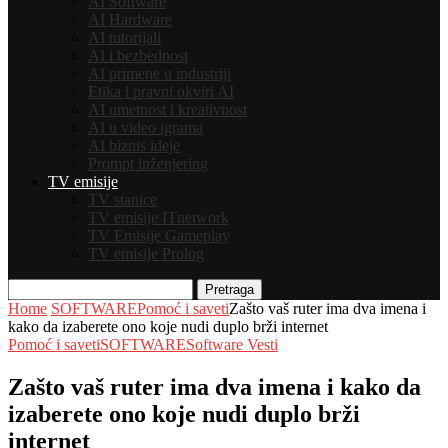
AI Software
AI Hardware
AI tutorijali
AI i bezbednost
AI primene u industriji
Etika i pravni okviri AI
AI umetnost i kreativnost
AI u video igrama
AI biznis ideje
Prompt inženjering
TV emisije
TV stanice
TV emisije ITnetwork
TV Emisije Gameplay
TV emisije Prolog
Pretraga
Home
SOFTWARE
Pomoć i saveti
Zašto vaš ruter ima dva imena i
kako da izaberete ono koje nudi duplo brži internet
Pomoć i saveti
SOFTWARE
Software Vesti
Zašto vaš ruter ima dva imena i kako da
izaberete ono koje nudi duplo brži
internet