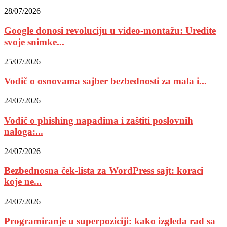
28/07/2026
Google donosi revoluciju u video-montažu: Uredite
svoje snimke...
25/07/2026
Vodič o osnovama sajber bezbednosti za mala i...
24/07/2026
Vodič o phishing napadima i zaštiti poslovnih
naloga:...
24/07/2026
Bezbednosna ček-lista za WordPress sajt: koraci
koje ne...
24/07/2026
Programiranje u superpoziciji: kako izgleda rad sa