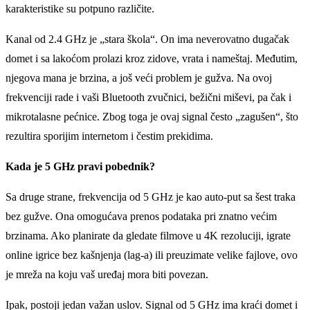
karakteristike su potpuno različite.
Kanal od 2.4 GHz je „stara škola“. On ima neverovatno dugačak
domet i sa lakoćom prolazi kroz zidove, vrata i nameštaj. Međutim,
njegova mana je brzina, a još veći problem je gužva. Na ovoj
frekvenciji rade i vaši Bluetooth zvučnici, bežični miševi, pa čak i
mikrotalasne pećnice. Zbog toga je ovaj signal često „zagušen“, što
rezultira sporijim internetom i čestim prekidima.
Kada je 5 GHz pravi pobednik?
Sa druge strane, frekvencija od 5 GHz je kao auto-put sa šest traka
bez gužve. Ona omogućava prenos podataka pri znatno većim
brzinama. Ako planirate da gledate filmove u 4K rezoluciji, igrate
online igrice bez kašnjenja (lag-a) ili preuzimate velike fajlove, ovo
je mreža na koju vaš uređaj mora biti povezan.
Ipak, postoji jedan važan uslov. Signal od 5 GHz ima kraći domet i