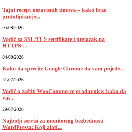
Tajni recept nezavisnih timova – kako brzo
prototipisanje...
05/08/2026
Vodič za SSL/TLS sertifikate i prelazak na
HTTPS:...
04/08/2026
Kako da sprečite Google Chrome da vam pojede...
31/07/2026
Vodič o zaštiti WooCommerce prodavnice: kako da
vaš...
29/07/2026
Najbolji servisi za monitoring bezbednosti
WordPressa: Koji alati...