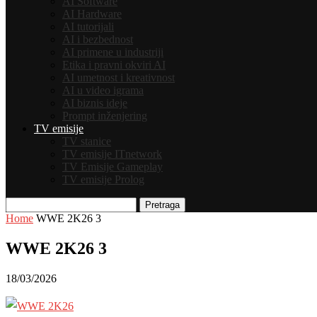
AI Software
AI Hardware
AI tutorijali
AI i bezbednost
AI primene u industriji
Etika i pravni okviri AI
AI umetnost i kreativnost
AI u video igrama
AI biznis ideje
Prompt inženjering
TV emisije
TV stanice
TV emisije ITnetwork
TV Emisije Gameplay
TV emisije Prolog
Pretraga
Home
WWE 2K26 3
WWE 2K26 3
18/03/2026