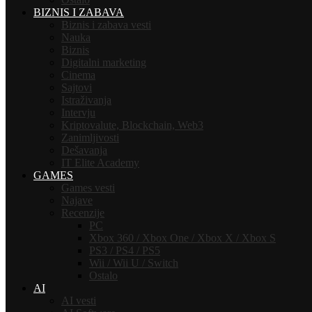
BIZNIS I ZABAVA
Biznis i zabava vesti
Nauka
Biznis
Digitalni marketing
Cinema
Sajtovi
Istraživanja
Intervju
Kriptovalute, Blockchain, Web3
Zanimljivosti
Dešavanja
IT Elite Academy
GAMES
Games vesti
Najave
Recenzije
PC
Xbox 360 / Xbox One / Xbox X / Xbox S
PS3 / PS4 / PS5
Wii / Wii U / Switch
Ostalo
AI
AI vesti