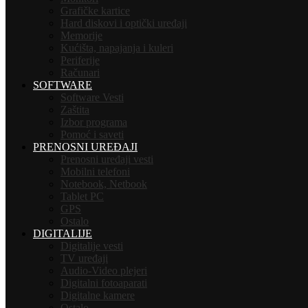
Grafičke kartice
Hard diskovi i optički uređaji
Memorije
Kućišta, napajanja i kuleri
Periferije
Računari
SOFTWARE
Software Vesti
Zaštita
Izbor programa
Pomoć i saveti
PRENOSNI UREĐAJI
Prenosni uređaji vesti
Mobilni telefoni
Notebook, Netbook
Tablet PC
GPS
Ostalo
DIGITALIJE
Digitalije vesti
TV uređaji
Audio-Video plejeri
Digitalni fotoaparati
Digitalne kamere
Ostalo