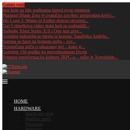
Games vesti
Igre koje su bile godinama ispred svog vremena
Phantom Blade Zero je zvanično završen: pretprodaja kreće...
Wo Long 2: Wings of Ember donosi otvoreni...
Top 5 rimejkova video igara koji su nadmašili...
Najbolje Xbox Series X/S i One igre prve...
Gejming industrija se menja iz korena: Saudijska Arabija...
Sprema se haos na bojnom polju – sve...
Neispričana priča o otkazanoj igri – kako je...
Gejming: Od grafike ka proceduralnom životu
Potpuna transformacija kultnog JRPG-a – zašto je Xenoblade...
HOME
HARDWARE
Hardware vesti
Matične ploče
Procesori
Monitori