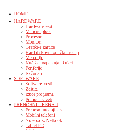
HOME
HARDWARE
Hardware vesti
Matične ploče
Procesori
Monitori
Grafičke kartice
Hard diskovi i optički uređaji
Memorije
Kućišta, napajanja i kuleri
Periferije
Računari
SOFTWARE
Software Vesti
Zaštita
Izbor programa
Pomoć i saveti
PRENOSNI UREĐAJI
Prenosni uređaji vesti
Mobilni telefoni
Notebook, Netbook
Tablet PC