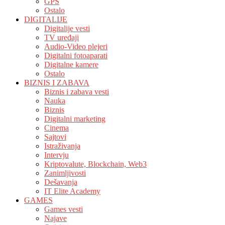
GPS
Ostalo
DIGITALIJE
Digitalije vesti
TV uređaji
Audio-Video plejeri
Digitalni fotoaparati
Digitalne kamere
Ostalo
BIZNIS I ZABAVA
Biznis i zabava vesti
Nauka
Biznis
Digitalni marketing
Cinema
Sajtovi
Istraživanja
Intervju
Kriptovalute, Blockchain, Web3
Zanimljivosti
Dešavanja
IT Elite Academy
GAMES
Games vesti
Najave