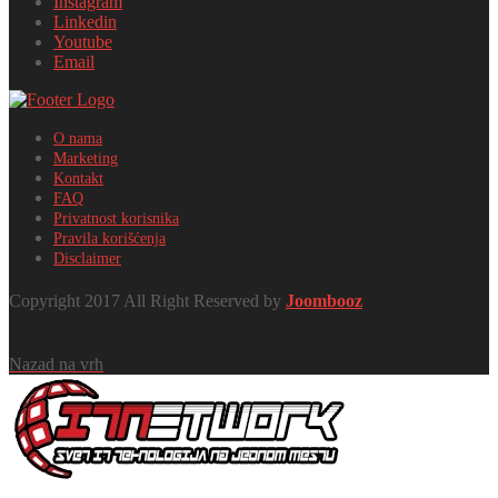
Instagram
Linkedin
Youtube
Email
O nama
Marketing
Kontakt
FAQ
Privatnost korisnika
Pravila korišćenja
Disclaimer
Copyright 2017 All Right Reserved by
Joombooz
Nazad na vrh