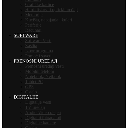
Grafičke kartice
Hard diskovi i optički uređaji
Memorije
Kućišta, napajanja i kuleri
Periferije
Računari
SOFTWARE
Software Vesti
Zaštita
Izbor programa
Pomoć i saveti
PRENOSNI UREĐAJI
Prenosni uređaji vesti
Mobilni telefoni
Notebook, Netbook
Tablet PC
GPS
Ostalo
DIGITALIJE
Digitalije vesti
TV uređaji
Audio-Video plejeri
Digitalni fotoaparati
Digitalne kamere
Ostalo