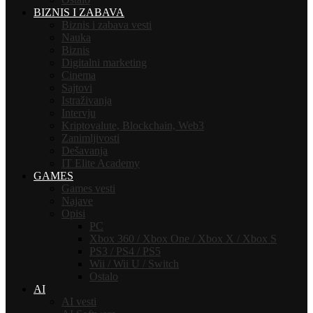
BIZNIS I ZABAVA
Biznis i zabava vesti
Nauka
Biznis
Digitalni marketing
Cinema
Sajtovi
Istraživanja
Intervju
Kriptovalute, Blockchain, Web3
Zanimljivosti
Dešavanja
IT Elite Academy
GAMES
Games vesti
Najave
Opisi
PC
Xbox 360 / Xbox One / Xbox X / Xbox S
PS3 / PS4 / PS5
Wii / Wii U / Switch
Ostalo
AI
AI vesti