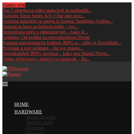
Games vesti
Top 5 rimejkova video igara koji su nadmašili...
Najbolje Xbox Series X/S i One igre prve...
Gejming industrija se menja iz korena: Saudijska Arabija...
Sprema se haos na bojnom polju – sve...
Neispričana priča o otkazanoj igri – kako je...
Gejming: Od grafike ka proceduralnom životu
Potpuna transformacija kultnog JRPG-a – zašto je Xenoblade...
Povratak u svet košmara – šta sve znamo...
Nesvakidašnji JRPG projekat – kako igra Stupid Never...
Velika očekivanja i planovi za nastavak – šta...
HOME
HARDWARE
Hardware vesti
Matične ploče
Procesori
Monitori