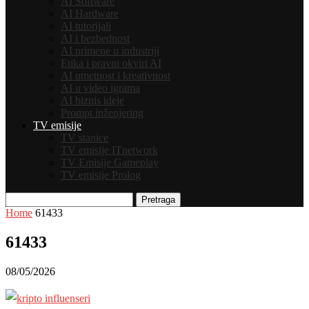
AI Software
AI Hardware
AI tutorijali
AI i bezbednost
AI primene u industriji
Etika i pravni okviri AI
AI umetnost i kreativnost
AI u video igrama
AI biznis ideje
Prompt inženjering
TV emisije
TV stanice
TV emisije ITnetwork
TV Emisije Gameplay
TV emisije Prolog
Pretraga
Home
61433
61433
08/05/2026