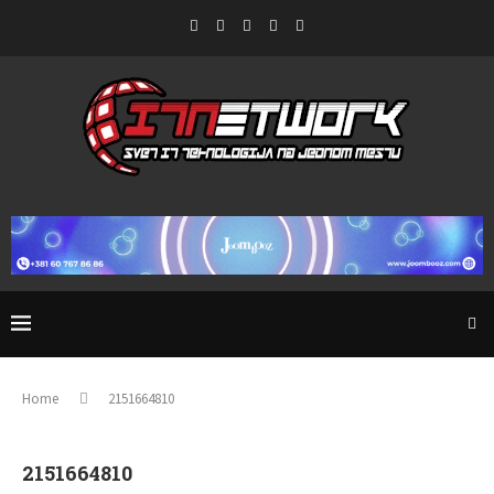
Home
2151664810
2151664810