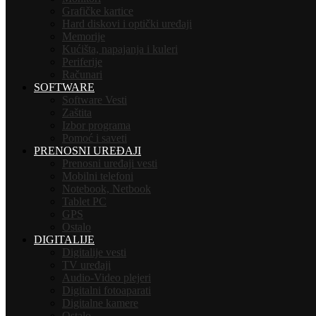
Grafičke kartice
Hard diskovi i optički uređaji
Memorije
Kućišta, napajanja i kuleri
Periferije
Računari
SOFTWARE
Software Vesti
Zaštita
Izbor programa
Pomoć i saveti
PRENOSNI UREĐAJI
Prenosni uređaji vesti
Mobilni telefoni
Notebook, Netbook
Tablet PC
GPS
Ostalo
DIGITALIJE
Digitalije vesti
TV uređaji
Audio-Video plejeri
Digitalni fotoaparati
Digitalne kamere
Ostalo