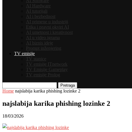
AI Software
AI Hardware
AI tutorijali
AI i bezbednost
AI primene u industriji
Etika i pravni okviri AI
AI umetnost i kreativnost
AI u video igrama
AI biznis ideje
Prompt inženjering
TV emisije
TV stanice
TV emisije ITnetwork
TV Emisije Gameplay
TV emisije Prolog
Pretraga
Home
najslabija karika phishing lozinke 2
najslabija karika phishing lozinke 2
18/03/2026