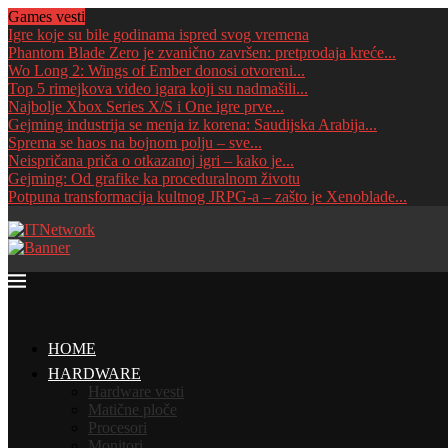
Games vesti
Igre koje su bile godinama ispred svog vremena
Phantom Blade Zero je zvanično završen: pretprodaja kreće...
Wo Long 2: Wings of Ember donosi otvoreni...
Top 5 rimejkova video igara koji su nadmašili...
Najbolje Xbox Series X/S i One igre prve...
Gejming industrija se menja iz korena: Saudijska Arabija...
Sprema se haos na bojnom polju – sve...
Neispričana priča o otkazanoj igri – kako je...
Gejming: Od grafike ka proceduralnom životu
Potpuna transformacija kultnog JRPG-a – zašto je Xenoblade...
HOME
HARDWARE
Hardware vesti
Matične ploče
Procesori
Monitori