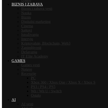
BIZNIS I ZABAVA
Biznis i zabava vesti
Nauka
Biznis
Digitalni marketing
Cinema
Sajtovi
Istraživanja
Intervju
Kriptovalute, Blockchain, Web3
Zanimljivosti
Dešavanja
IT Elite Academy
GAMES
Games vesti
Najave
Recenzije
PC
Xbox 360 / Xbox One / Xbox X / Xbox S
PS3 / PS4 / PS5
Wii / Wii U / Switch
Ostalo
AI
AI vesti