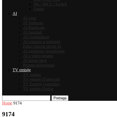
Wii / Wii U / Switch
Ostalo
AI
AI vesti
AI Software
AI Hardware
AI tutorijali
AI i bezbednost
AI primene u industriji
Etika i pravni okviri AI
AI umetnost i kreativnost
AI u video igrama
AI biznis ideje
Prompt inženjering
TV emisije
TV stanice
TV emisije ITnetwork
TV Emisije Gameplay
TV emisije Prolog
Pretraga
Home
9174
9174