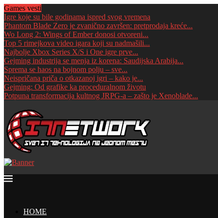
Games vesti
Igre koje su bile godinama ispred svog vremena
Phantom Blade Zero je zvanično završen: pretprodaja kreće...
Wo Long 2: Wings of Ember donosi otvoreni...
Top 5 rimejkova video igara koji su nadmašili...
Najbolje Xbox Series X/S i One igre prve...
Gejming industrija se menja iz korena: Saudijska Arabija...
Sprema se haos na bojnom polju – sve...
Neispričana priča o otkazanoj igri – kako je...
Gejming: Od grafike ka proceduralnom životu
Potpuna transformacija kultnog JRPG-a – zašto je Xenoblade...
HOME