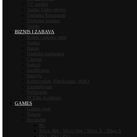
TV uređaji
Audio-Video plejeri
Digitalni fotoaparati
Digitalne kamere
Ostalo
BIZNIS I ZABAVA
Biznis i zabava vesti
Nauka
Biznis
Digitalni marketing
Cinema
Sajtovi
Istraživanja
Intervju
Kriptovalute, Blockchain, Web3
Zanimljivosti
Dešavanja
IT Elite Academy
GAMES
Games vesti
Najave
Recenzije
PC
Xbox 360 / Xbox One / Xbox X / Xbox S
PS3 / PS4 / PS5