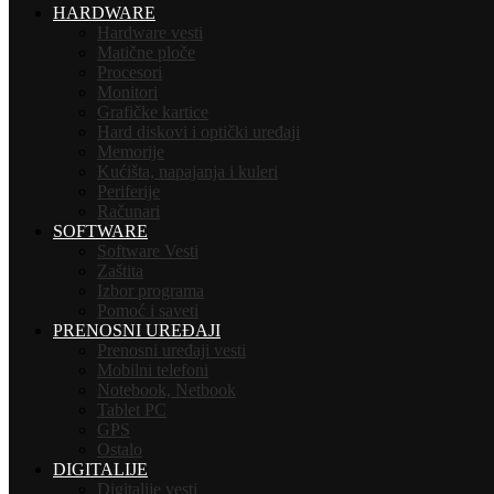
HARDWARE
Hardware vesti
Matične ploče
Procesori
Monitori
Grafičke kartice
Hard diskovi i optički uređaji
Memorije
Kućišta, napajanja i kuleri
Periferije
Računari
SOFTWARE
Software Vesti
Zaštita
Izbor programa
Pomoć i saveti
PRENOSNI UREĐAJI
Prenosni uređaji vesti
Mobilni telefoni
Notebook, Netbook
Tablet PC
GPS
Ostalo
DIGITALIJE
Digitalije vesti