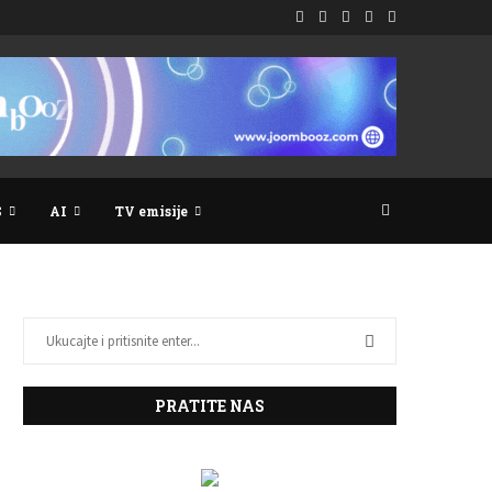
S
AI
TV emisije
PRATITE NAS