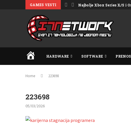
GAMES VESTI
Najbolje Xbox Series X/S i On
HOME
HARDWARE
SOFTWARE
PRENOS
Home
223698
223698
05/03/2026