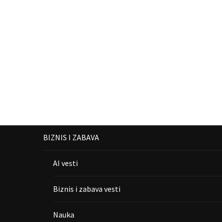
BIZNIS I ZABAVA
AI vesti
Biznis i zabava vesti
Nauka