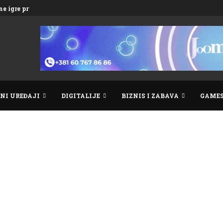
e igre prve...
NI UREĐAJI
DIGITALIJE
BIZNIS I ZABAVA
GAME