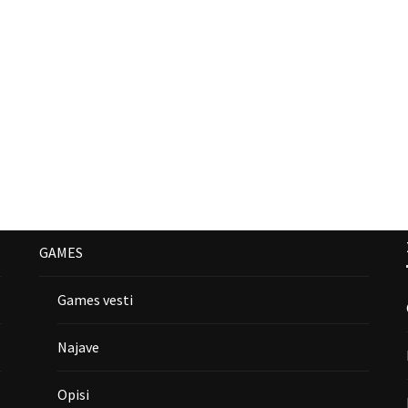
GAMES
Games vesti
Najave
Opisi