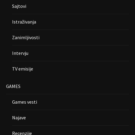
Sajtovi
Istraživanja
Zanimljivosti
Intervju
TV emisije
GAMES
Games vesti
Najave
Recenzije