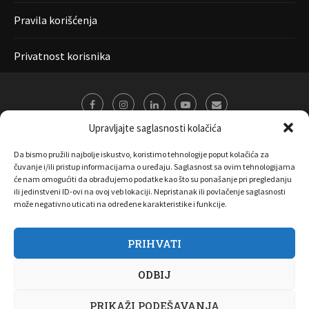
Pravila korišćenja
Privatnost korisnika
Upravljajte saglasnosti kolačića
Da bismo pružili najbolje iskustvo, koristimo tehnologije poput kolačića za
čuvanje i/ili pristup informacijama o uređaju. Saglasnost sa ovim tehnologijama
će nam omogućiti da obrađujemo podatke kao što su ponašanje pri pregledanju
ili jedinstveni ID-ovi na ovoj veb lokaciji. Nepristanak ili povlačenje saglasnosti
može negativno uticati na određene karakteristike i funkcije.
PRIHVATI
O nama
Marketing
Kontakt
FAQ
Privatnost korisnika
ODBIJ
Pravila korišćenja
Disclaimer
Copyright 2017 All Right Reserved by
Joombooz
PRIKAŽI PODEŠAVANJA