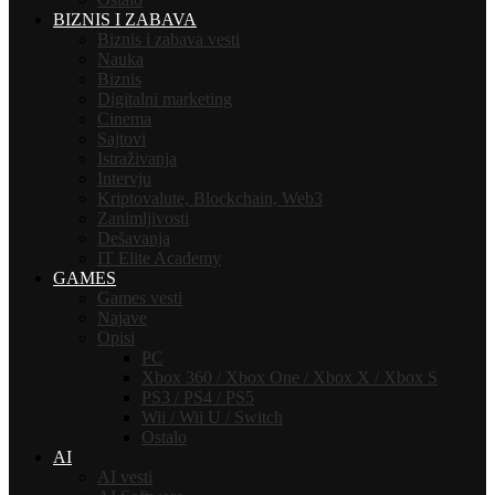
BIZNIS I ZABAVA
Biznis i zabava vesti
Nauka
Biznis
Digitalni marketing
Cinema
Sajtovi
Istraživanja
Intervju
Kriptovalute, Blockchain, Web3
Zanimljivosti
Dešavanja
IT Elite Academy
GAMES
Games vesti
Najave
Opisi
PC
Xbox 360 / Xbox One / Xbox X / Xbox S
PS3 / PS4 / PS5
Wii / Wii U / Switch
Ostalo
AI
AI vesti