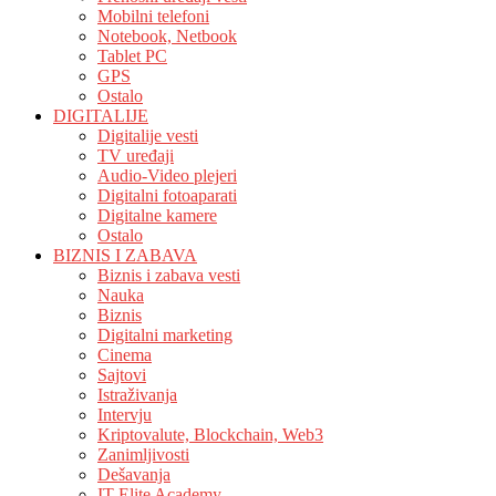
Mobilni telefoni
Notebook, Netbook
Tablet PC
GPS
Ostalo
DIGITALIJE
Digitalije vesti
TV uređaji
Audio-Video plejeri
Digitalni fotoaparati
Digitalne kamere
Ostalo
BIZNIS I ZABAVA
Biznis i zabava vesti
Nauka
Biznis
Digitalni marketing
Cinema
Sajtovi
Istraživanja
Intervju
Kriptovalute, Blockchain, Web3
Zanimljivosti
Dešavanja
IT Elite Academy