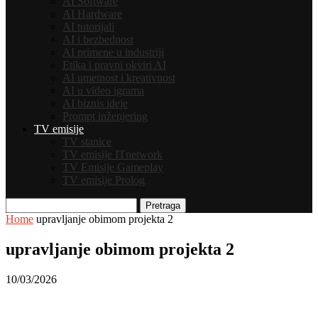
AI Software
AI Hardware
AI tutorijali
AI i bezbednost
AI primene u industriji
Etika i pravni okviri AI
AI umetnost i kreativnost
AI u video igrama
AI biznis ideje
Prompt inženjering
TV emisije
TV stanice
TV emisije ITnetwork
TV Emisije Gameplay
TV emisije Prolog
Pretraga
Home
upravljanje obimom projekta 2
upravljanje obimom projekta 2
10/03/2026