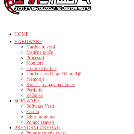
HOME
HARDWARE
Hardware vesti
Matične ploče
Procesori
Monitori
Grafičke kartice
Hard diskovi i optički uređaji
Memorije
Kućišta, napajanja i kuleri
Periferije
Računari
SOFTWARE
Software Vesti
Zaštita
Izbor programa
Pomoć i saveti
PRENOSNI UREĐAJI
Prenosni uređaji vesti