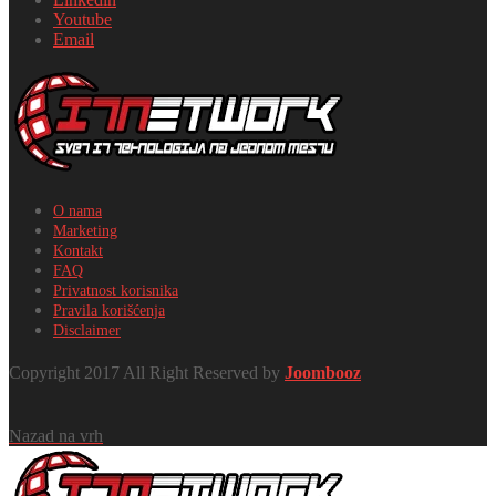
Youtube
Email
O nama
Marketing
Kontakt
FAQ
Privatnost korisnika
Pravila korišćenja
Disclaimer
Copyright 2017 All Right Reserved by
Joombooz
Nazad na vrh