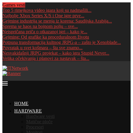
Games vesti
Top 5 rimejkova video igara koji su nadmašili...
Najbolje Xbox Series X/S i One igre prve...
Gejming industrija se menja iz korena: Saudijska Arabija...
Sprema se haos na bojnom polju – sve...
Neispričana priča o otkazanoj igri – kako je...
Gejming: Od grafike ka proceduralnom životu
Potpuna transformacija kultnog JRPG-a – zašto je Xenoblade...
Povratak u svet košmara – šta sve znamo...
Nesvakidašnji JRPG projekat – kako igra Stupid Never...
Velika očekivanja i planovi za nastavak – šta...
HOME
HARDWARE
Hardware vesti
Matične ploče
Procesori
Monitori