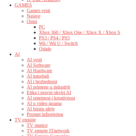
GAMES
Games vesti
Najave
Opisi
PC
Xbox 360 / Xbox One / Xbox X / Xbox S
PS3 / PS4 / PS5
Wii / Wii U / Switch
Ostalo
AI
AI vesti
AI Software
AI Hardware
AI tutorijali
AI i bezbednost
AI primene u industriji
Etika i pravni okviri AI
AI umetnost i kreativnost
AI u video igrama
AI biznis ideje
Prompt inženjering
TV emisije
TV stanice
TV emisije ITnetwork