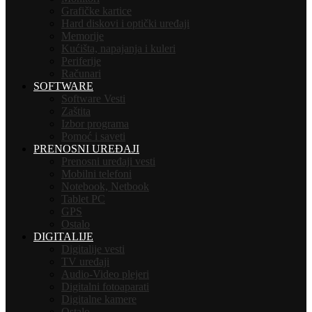
Grafičke kartice
Hard diskovi i optički uređaji
Memorije
Kućišta, napajanja i kuleri
Periferije
Računari
SOFTWARE
Software Vesti
Zaštita
Izbor programa
Pomoć i saveti
PRENOSNI UREĐAJI
Prenosni uređaji vesti
Mobilni telefoni
Notebook, Netbook
Tablet PC
GPS
Ostalo
DIGITALIJE
Digitalije vesti
TV uređaji
Audio-Video plejeri
Digitalni fotoaparati
Digitalne kamere
Ostalo