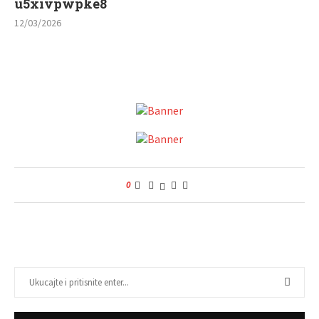
u5xivpwpke8
12/03/2026
0