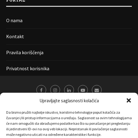
O nama
Kontakt
Pravila korišćenja
Privatnost korisnika
Upravljajte saglasnosti kolačića
Da bismo pružili najbolje iskustvo, koristimo tehnologije poput kolačića za
čuvanje i/ili pristup informacijama o uređaju. Saglasnost sa ovim tehnologijama
će nam omogućiti da obrađujemo podatke kao što su ponašanje pri pregledanju
ili jedinstveni ID-ovi na ovoj veb lokaciji. Nepristanak ili povlačenje saglasnosti
može negativno uticati na određene karakteristike i funkcije.