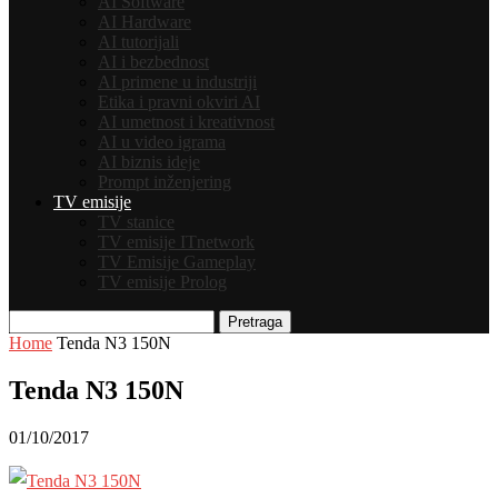
AI Software
AI Hardware
AI tutorijali
AI i bezbednost
AI primene u industriji
Etika i pravni okviri AI
AI umetnost i kreativnost
AI u video igrama
AI biznis ideje
Prompt inženjering
TV emisije
TV stanice
TV emisije ITnetwork
TV Emisije Gameplay
TV emisije Prolog
Pretraga
Home
Tenda N3 150N
Tenda N3 150N
01/10/2017