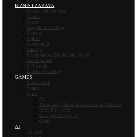
BIZNIS I ZABAVA
Biznis i zabava vesti
Nauka
Biznis
Digitalni marketing
Cinema
Sajtovi
Istraživanja
Intervju
Kriptovalute, Blockchain, Web3
Zanimljivosti
Dešavanja
IT Elite Academy
GAMES
Games vesti
Najave
Opisi
PC
Xbox 360 / Xbox One / Xbox X / Xbox S
PS3 / PS4 / PS5
Wii / Wii U / Switch
Ostalo
AI
AI vesti