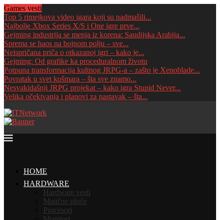
Games vesti
Top 5 rimejkova video igara koji su nadmašili...
Najbolje Xbox Series X/S i One igre prve...
Gejming industrija se menja iz korena: Saudijska Arabija...
Sprema se haos na bojnom polju – sve...
Neispričana priča o otkazanoj igri – kako je...
Gejming: Od grafike ka proceduralnom životu
Potpuna transformacija kultnog JRPG-a – zašto je Xenoblade...
Povratak u svet košmara – šta sve znamo...
Nesvakidašnji JRPG projekat – kako igra Stupid Never...
Velika očekivanja i planovi za nastavak – šta...
HOME
HARDWARE
Hardware vesti
Matične ploče
Procesori
Monitori