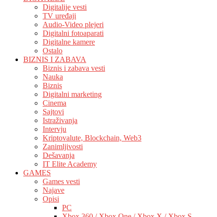
Digitalije vesti
TV uređaji
Audio-Video plejeri
Digitalni fotoaparati
Digitalne kamere
Ostalo
BIZNIS I ZABAVA
Biznis i zabava vesti
Nauka
Biznis
Digitalni marketing
Cinema
Sajtovi
Istraživanja
Intervju
Kriptovalute, Blockchain, Web3
Zanimljivosti
Dešavanja
IT Elite Academy
GAMES
Games vesti
Najave
Opisi
PC
Xbox 360 / Xbox One / Xbox X / Xbox S