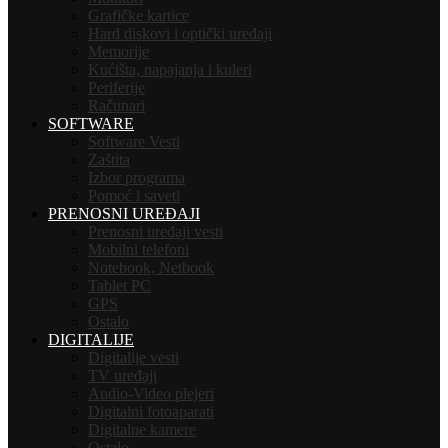
Grafičke kartice
Hard diskovi i optički uređaji
Memorije
Kućišta, napajanja i kuleri
Periferije
Računari
SOFTWARE
Software Vesti
Zaštita
Izbor programa
Pomoć i saveti
PRENOSNI UREĐAJI
Prenosni uređaji vesti
Mobilni telefoni
Notebook, Netbook
Tablet PC
GPS
Ostalo
DIGITALIJE
Digitalije vesti
TV uređaji
Audio-Video plejeri
Digitalni fotoaparati
Digitalne kamere
Ostalo