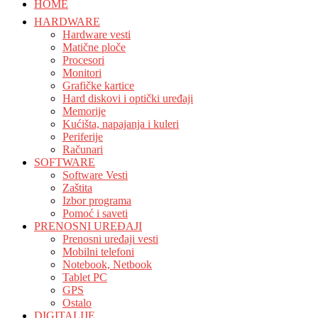
HOME
HARDWARE
Hardware vesti
Matične ploče
Procesori
Monitori
Grafičke kartice
Hard diskovi i optički uređaji
Memorije
Kućišta, napajanja i kuleri
Periferije
Računari
SOFTWARE
Software Vesti
Zaštita
Izbor programa
Pomoć i saveti
PRENOSNI UREĐAJI
Prenosni uređaji vesti
Mobilni telefoni
Notebook, Netbook
Tablet PC
GPS
Ostalo
DIGITALIJE