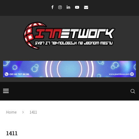
Home
1411
1411