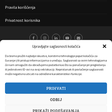
Pravila korišćenja
Privatnost korisnika
Upravljajte saglasnosti kolačića
Da bismo pružili najbolje iskustvo, koristimo tehnologije poput kolačića za
čuvanje i/ili pristup informacijama o uređaju. Saglasnost sa ovim tehnologijama
će nam omogućiti da obrađujemo podatke kao što su ponašanje pri pregledanju
ili jedinstveni ID-ovi na ovoj veb lokaciji. Nepristanak ili povlačenje saglasnosti
može negativno uticati na određene karakteristike i funkcije.
PRIHVATI
O nama
Marketing
Kontakt
FAQ
Privatnost korisnika
ODBIJ
Pravila korišćenja
Disclaimer
Copyright 2017 All Right Reserved by
Joombooz
PRIKAŽI PODEŠAVANJA