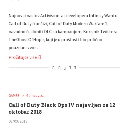
Najnoviji naslov Activision-a i developera Infinity Ward u
Call of Duty franšizi, Call of Duty Modern Warfare 2,
navodno će dobiti DLC sa kampanjom. Korisnik Twittera
TheGhostOfHope, koji je u prošlosti bio prilično
pouzdan izvor …
Pročitajte više
GAMES
Games vesti
Call of Duty Black Ops IV najavljen za 12
oktobar 2018
08/03/2018