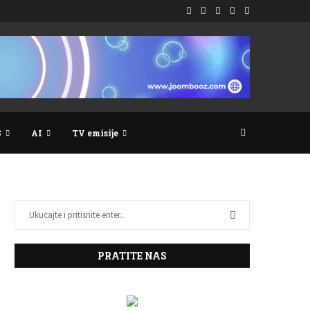
S
AI
TV emisije
PRATITE NAS