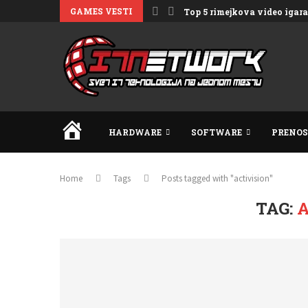
GAMES VESTI
Top 5 rimejkova video igara 
HOME
HARDWARE
SOFTWARE
PRENOS
Home
Tags
Posts tagged with "activision"
TAG:
A