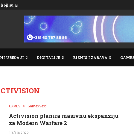
koji su nadmašili...
NI UREĐAJI
DIGITALIJE
BIZNIS I ZABAVA
GAME
CTIVISION
GAMES
Games vesti
Activision planira masivnu ekspanziju
za Modern Warfare 2
13/10/2022