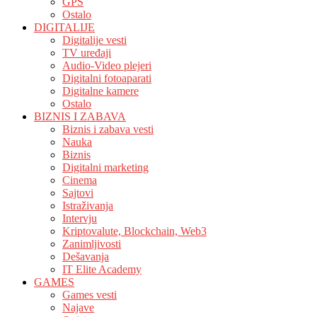
GPS
Ostalo
DIGITALIJE
Digitalije vesti
TV uređaji
Audio-Video plejeri
Digitalni fotoaparati
Digitalne kamere
Ostalo
BIZNIS I ZABAVA
Biznis i zabava vesti
Nauka
Biznis
Digitalni marketing
Cinema
Sajtovi
Istraživanja
Intervju
Kriptovalute, Blockchain, Web3
Zanimljivosti
Dešavanja
IT Elite Academy
GAMES
Games vesti
Najave