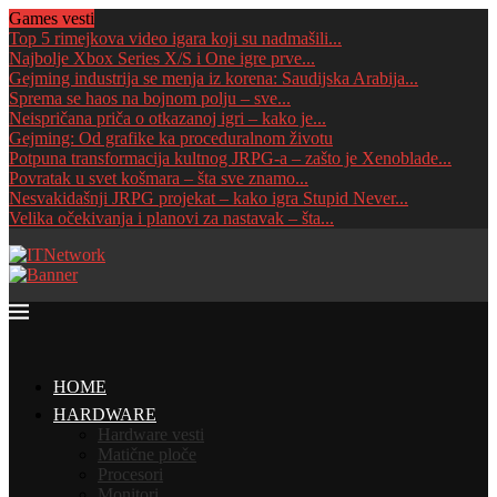
Games vesti
Top 5 rimejkova video igara koji su nadmašili...
Najbolje Xbox Series X/S i One igre prve...
Gejming industrija se menja iz korena: Saudijska Arabija...
Sprema se haos na bojnom polju – sve...
Neispričana priča o otkazanoj igri – kako je...
Gejming: Od grafike ka proceduralnom životu
Potpuna transformacija kultnog JRPG-a – zašto je Xenoblade...
Povratak u svet košmara – šta sve znamo...
Nesvakidašnji JRPG projekat – kako igra Stupid Never...
Velika očekivanja i planovi za nastavak – šta...
HOME
HARDWARE
Hardware vesti
Matične ploče
Procesori
Monitori