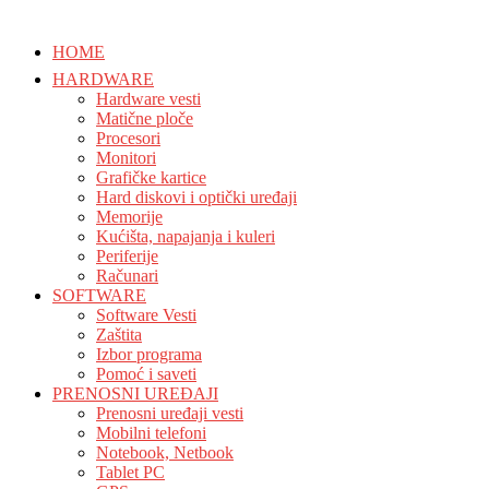
HOME
HARDWARE
Hardware vesti
Matične ploče
Procesori
Monitori
Grafičke kartice
Hard diskovi i optički uređaji
Memorije
Kućišta, napajanja i kuleri
Periferije
Računari
SOFTWARE
Software Vesti
Zaštita
Izbor programa
Pomoć i saveti
PRENOSNI UREĐAJI
Prenosni uređaji vesti
Mobilni telefoni
Notebook, Netbook
Tablet PC