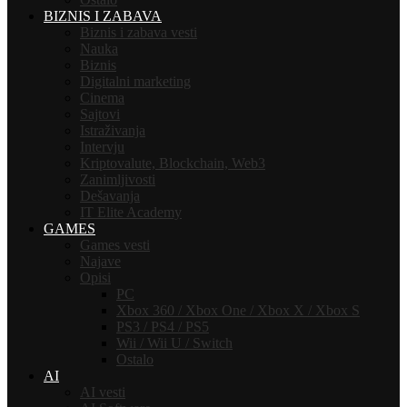
BIZNIS I ZABAVA
Biznis i zabava vesti
Nauka
Biznis
Digitalni marketing
Cinema
Sajtovi
Istraživanja
Intervju
Kriptovalute, Blockchain, Web3
Zanimljivosti
Dešavanja
IT Elite Academy
GAMES
Games vesti
Najave
Opisi
PC
Xbox 360 / Xbox One / Xbox X / Xbox S
PS3 / PS4 / PS5
Wii / Wii U / Switch
Ostalo
AI
AI vesti