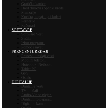
Grafičke kartice
Hard diskovi i optički uređaji
Memorije
Kućišta, napajanja i kuleri
Periferije
Računari
SOFTWARE
Software Vesti
Zaštita
Izbor programa
Pomoć i saveti
PRENOSNI UREĐAJI
Prenosni uređaji vesti
Mobilni telefoni
Notebook, Netbook
Tablet PC
GPS
Ostalo
DIGITALIJE
Digitalije vesti
TV uređaji
Audio-Video plejeri
Digitalni fotoaparati
Digitalne kamere
Ostalo