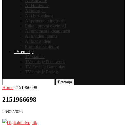
AI Software
AI Hardware
AI tutorijali
AI i bezbednost
AI primene u industriji
Etika i pravni okviri AI
AI umetnost i kreativnost
AI u video igrama
AI biznis ideje
Prompt inženjering
TV emisije
TV stanice
TV emisije ITnetwork
TV Emisije Gameplay
TV emisije Prolog
Pretraga
Home
2151966698
2151966698
26/05/2026