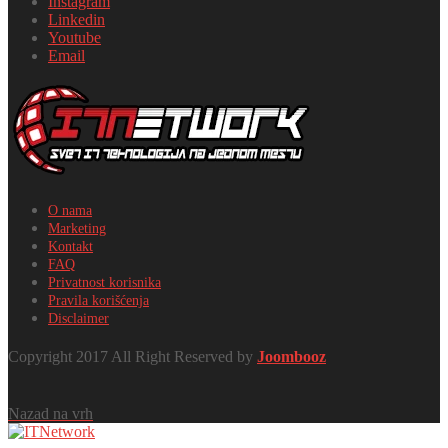
Instagram
Linkedin
Youtube
Email
O nama
Marketing
Kontakt
FAQ
Privatnost korisnika
Pravila korišćenja
Disclaimer
Copyright 2017 All Right Reserved by
Joombooz
Nazad na vrh