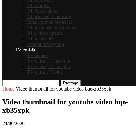
AI tutorijali
AI i bezbednost
AI primene u industriji
Etika i pravni okviri AI
AI umetnost i kreativnost
AI u video igrama
AI biznis ideje
Prompt inženjering
TV emisije
TV stanice
TV emisije ITnetwork
TV Emisije Gameplay
TV emisije Prolog
Pretraga
Home
Video thumbnail for youtube video bqo-xb35xpk
Video thumbnail for youtube video bqo-
xb35xpk
24/06/2026