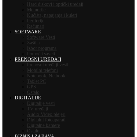
Hard diskovi i optički uređaji
Memorije
Kućišta, napajanja i kuleri
Periferije
Računari
SOFTWARE
Software Vesti
Zaštita
Izbor programa
Pomoć i saveti
PRENOSNI UREĐAJI
Prenosni uređaji vesti
Mobilni telefoni
Notebook, Netbook
Tablet PC
GPS
Ostalo
DIGITALIJE
Digitalije vesti
TV uređaji
Audio-Video plejeri
Digitalni fotoaparati
Digitalne kamere
Ostalo
BIZNIS I ZABAVA