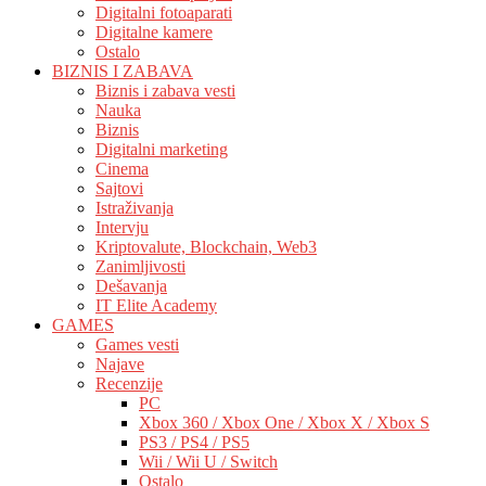
Digitalni fotoaparati
Digitalne kamere
Ostalo
BIZNIS I ZABAVA
Biznis i zabava vesti
Nauka
Biznis
Digitalni marketing
Cinema
Sajtovi
Istraživanja
Intervju
Kriptovalute, Blockchain, Web3
Zanimljivosti
Dešavanja
IT Elite Academy
GAMES
Games vesti
Najave
Recenzije
PC
Xbox 360 / Xbox One / Xbox X / Xbox S
PS3 / PS4 / PS5
Wii / Wii U / Switch
Ostalo