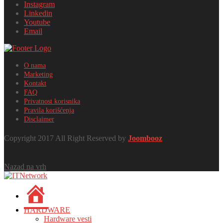
Instagram
Linkedin
Youtube
Email
O nama
Marketing
Kontakt
FAQ
Privatnost korisnika
Pravila korišćenja
Disclaimer
Copyright 2017 All Right Reserved by
Joombooz
Nazad na vrh
HOME
HARDWARE
Hardware vesti