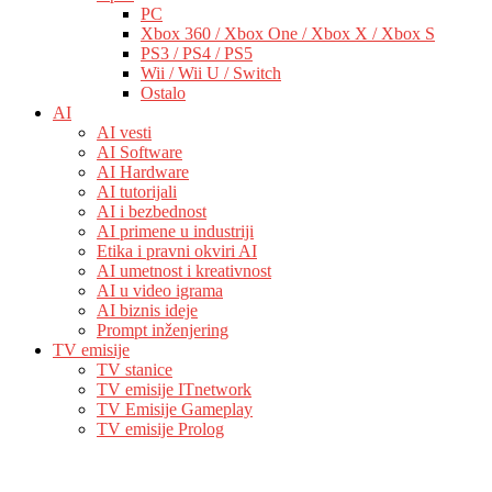
PC
Xbox 360 / Xbox One / Xbox X / Xbox S
PS3 / PS4 / PS5
Wii / Wii U / Switch
Ostalo
AI
AI vesti
AI Software
AI Hardware
AI tutorijali
AI i bezbednost
AI primene u industriji
Etika i pravni okviri AI
AI umetnost i kreativnost
AI u video igrama
AI biznis ideje
Prompt inženjering
TV emisije
TV stanice
TV emisije ITnetwork
TV Emisije Gameplay
TV emisije Prolog