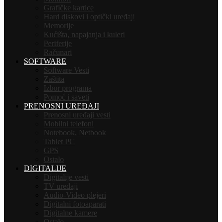
Grafičke kartice
Hard diskovi i optički uređaji
Memorije
Kućišta, napajanja i kuleri
Periferije
Računari
SOFTWARE
Software Vesti
Zaštita
Izbor programa
Pomoć i saveti
PRENOSNI UREĐAJI
Prenosni uređaji vesti
Mobilni telefoni
Notebook, Netbook
Tablet PC
GPS
Ostalo
DIGITALIJE
Digitalije vesti
TV uređaji
Audio-Video plejeri
Digitalni fotoaparati
Digitalne kamere
Ostalo