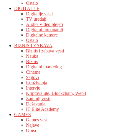
Ostalo
DIGITALIJE
Digitalije vesti
TV uređaji
Audio-Video plejeri
Digitalni fotoaparati
Digitalne kamere
Ostalo
BIZNIS I ZABAVA
Biznis i zabava vesti
Nauka
Biznis
Digitalni marketing
Cinema
Sajtovi
Istraživanja
Intervju
Kriptovalute, Blockchain, Web3
Zanimljivosti
Dešavanja
IT Elite Academy
GAMES
Games vesti
Najave
Opisi