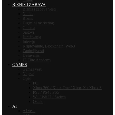
BIZNIS I ZABAVA
Biznis i zabava vesti
Nauka
Biznis
Digitalni marketing
Cinema
Sajtovi
Istraživanja
Intervju
Kriptovalute, Blockchain, Web3
Zanimljivosti
Dešavanja
IT Elite Academy
GAMES
Games vesti
Najave
Opisi
PC
Xbox 360 / Xbox One / Xbox X / Xbox S
PS3 / PS4 / PS5
Wii / Wii U / Switch
Ostalo
AI
AI vesti