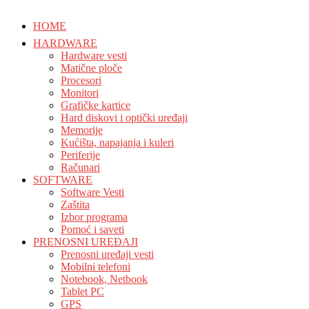
HOME
HARDWARE
Hardware vesti
Matične ploče
Procesori
Monitori
Grafičke kartice
Hard diskovi i optički uređaji
Memorije
Kućišta, napajanja i kuleri
Periferije
Računari
SOFTWARE
Software Vesti
Zaštita
Izbor programa
Pomoć i saveti
PRENOSNI UREĐAJI
Prenosni uređaji vesti
Mobilni telefoni
Notebook, Netbook
Tablet PC
GPS