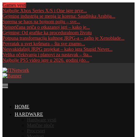
Games vesti
Najbolje Xbox Series X/S i One igre prve...
Gejming industrija se menja iz korena: Saudijska Arabija...
Sprema se haos na bojnom polju – sve...
Neispričana priča o otkazanoj igri – kako je...
Gejming: Od grafike ka proceduralnom životu
Potpuna transformacija kultnog JRPG-a – zašto je Xenoblade...
Povratak u svet košmara – šta sve znamo...
Nesvakidašnji JRPG projekat – kako igra Stupid Never...
Velika očekivanja i planovi za nastavak – šta...
Najbolje PS5 video igre u 2026. godini (do...
HOME
HARDWARE
Hardware vesti
Matične ploče
Procesori
Monitori