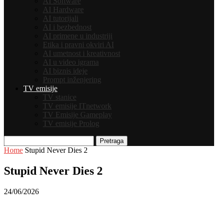
AI Software
AI Hardware
AI tutorijali
AI i bezbednost
AI primene u industriji
Etika i pravni okviri AI
AI umetnost i kreativnost
AI u video igrama
AI biznis ideje
Prompt inženjering
TV emisije
TV stanice
TV emisije ITnetwork
TV Emisije Gameplay
TV emisije Prolog
Pretraga
Home
Stupid Never Dies 2
Stupid Never Dies 2
24/06/2026